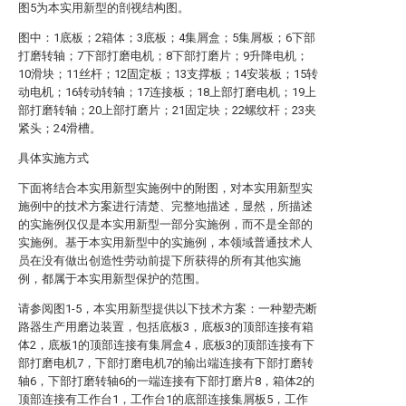
图5为本实用新型的剖视结构图。
图中：1底板；2箱体；3底板；4集屑盒；5集屑板；6下部
打磨转轴；7下部打磨电机；8下部打磨片；9升降电机；
10滑块；11丝杆；12固定板；13支撑板；14安装板；15转
动电机；16转动转轴；17连接板；18上部打磨电机；19上
部打磨转轴；20上部打磨片；21固定块；22螺纹杆；23夹
紧头；24滑槽。
具体实施方式
下面将结合本实用新型实施例中的附图，对本实用新型实
施例中的技术方案进行清楚、完整地描述，显然，所描述
的实施例仅仅是本实用新型一部分实施例，而不是全部的
实施例。基于本实用新型中的实施例，本领域普通技术人
员在没有做出创造性劳动前提下所获得的所有其他实施
例，都属于本实用新型保护的范围。
请参阅图1-5，本实用新型提供以下技术方案：一种塑壳断
路器生产用磨边装置，包括底板3，底板3的顶部连接有箱
体2，底板1的顶部连接有集屑盒4，底板3的顶部连接有下
部打磨电机7，下部打磨电机7的输出端连接有下部打磨转
轴6，下部打磨转轴6的一端连接有下部打磨片8，箱体2的
顶部连接有工作台1，工作台1的底部连接集屑板5，工作