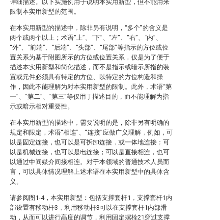
详细描述。以下实施例用于说明本实用新型，但不能用来
限制本实用新型的范围。
在本实用新型的描述中，除非另有说明，“多个”的含义是
两个或两个以上；术语“上”、“下”、“左”、“右”、“内”、
“外”、“前端”、“后端”、“头部”、“尾部”等指示的方位或位
置关系为基于附图所示的方位或位置关系，仅是为了便于
描述本实用新型和简化描述，而不是指示或暗示所指的装
置或元件必须具有特定的方位、以特定的方位构造和操
作，因此不能理解为对本实用新型的限制。此外，术语“第
一”、“第二”、“第三”等仅用于描述目的，而不能理解为指
示或暗示相对重要性。
在本实用新型的描述中，需要说明的是，除非另有明确的
规定和限定，术语“相连”、“连接”应做广义理解，例如，可
以是固定连接，也可以是可拆卸连接，或一体地连接；可
以是机械连接，也可以是电连接；可以是直接相连，也可
以通过中间媒介间接相连。对于本领域的普通技术人员而
言，可以具体情况理解上述术语在本实用新型中的具体含
义。
请参阅图1-4，本实用新型：包括支撑套杆1，支撑套杆1内
部设置有移动杆3，利用移动杆3可以在支撑套杆1内部滑
动，从而可以进行高度的调节，利用固定螺栓21穿过支撑