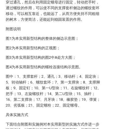
穿过通孔，然后在利用固定螺母进行固定，转动把手时，
通过螺纹的作用，可以使不同的支撑套杆侧边的螺纹套环
移动，可以相互靠近，也能远了，从而方便夹持不同粗细
的树木，方便简洁，还能起到稳固装置的作用。
附图说明
图1为本实用新型结构的整体的侧边示意图；
图2为本实用新型结构的正视图；
图3为本实用新型结构的图2中A处方大图；
图4为本实用新型结构的螺栓连接结构示意图。
图中：1、支撑套杆；2、通孔；3、移动杆；4、固定块；
5、转动轴杆；6、螺纹套环；7、第一支撑块；8、支撑脚
板；9、固定钉；10、第一U型块；11、右旋螺纹杆；12、
把手；13、左旋螺纹杆；14、第二U型块；15、抽杆；
16、第二支撑块；17、月牙块；18、橡胶垫；19、弹簧；
20、劣弧板；21、固定螺栓；22、固定螺母。
具体实施方式
下面结合附图和实施例对本实用新型的实施方式作进一步