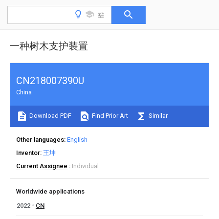
一种树木支护装置
CN218007390U
China
Download PDF
Find Prior Art
Similar
Other languages
English
Inventor
王坤
Current Assignee
Individual
Worldwide applications
2022
CN