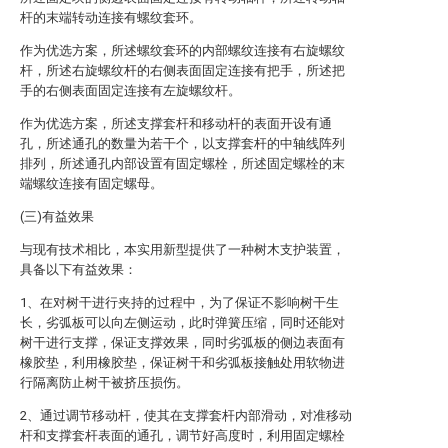
杆的末端转动连接有螺纹套环。
作为优选方案，所述螺纹套环的内部螺纹连接有右旋螺纹
杆，所述右旋螺纹杆的右侧表面固定连接有把手，所述把
手的右侧表面固定连接有左旋螺纹杆。
作为优选方案，所述支撑套杆和移动杆的表面开设有通
孔，所述通孔的数量为若干个，以支撑套杆的中轴线阵列
排列，所述通孔内部设置有固定螺栓，所述固定螺栓的末
端螺纹连接有固定螺母。
(三)有益效果
与现有技术相比，本实用新型提供了一种树木支护装置，
具备以下有益效果：
1、在对树干进行夹持的过程中，为了保证不影响树干生
长，劣弧板可以向左侧运动，此时弹簧压缩，同时还能对
树干进行支撑，保证支撑效果，同时劣弧板的侧边表面有
橡胶垫，利用橡胶垫，保证树干和劣弧板接触处用软物进
行隔离防止树干被挤压损伤。
2、通过调节移动杆，使其在支撑套杆内部滑动，对准移动
杆和支撑套杆表面的通孔，调节好高度时，利用固定螺栓