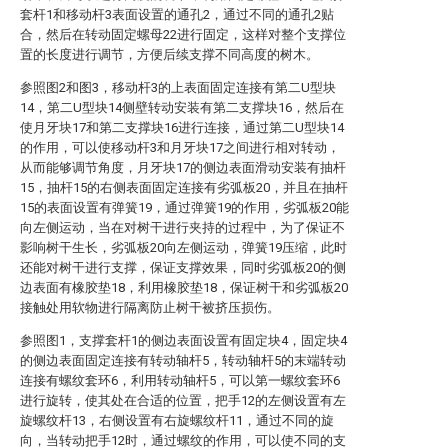
套杆1和移动杆3表面设置的通孔2，通过不同的通孔2贴
合，然后在转动固定螺母22进行固定，这样对整个支撑位
置的长度进行调节，方便后续支撑不同高度的树木。
参照图2和图3，移动杆3的上表面固定连接有第二U型块
14，第二U型块14侧壁转动安装有第二支撑块16，然后在
使月牙块17和第二支撑块16进行连接，通过第二U型块14
的作用，可以使移动杆3和月牙块17之间进行相对转动，
从而能够调节角度，月牙块17的侧边表面滑动安装有抽杆
15，抽杆15的右侧表面固定连接有劣弧板20，并且在抽杆
15的表面设置有弹簧19，通过弹簧19的作用，劣弧板20能
向左侧运动，当在对树干进行夹持的过程中，为了保证不
影响树干生长，劣弧板20向左侧运动，弹簧19压缩，此时
还能对树干进行支撑，保证支撑效果，同时劣弧板20的侧
边表面有橡胶垫18，利用橡胶垫18，保证树干和劣弧板20
接触处用软物进行隔离防止树干被挤压损伤。
参照图1，支撑套杆1的侧边表面设置有固定块4，固定块4
的侧边表面固定连接有转动轴杆5，转动轴杆5的末端转动
连接有螺纹套环6，利用转动轴杆5，可以第一螺纹套环6
进行旋转，使其处在合适的位置，把手12的左侧设置有左
旋螺纹杆13，右侧设置有右旋螺纹杆11，通过不同的旋
向，当转动把手12时，通过螺纹的作用，可以使不同的支