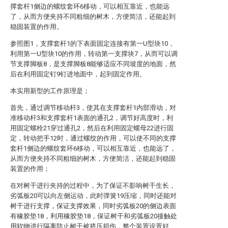
撑套杆1侧边的螺纹套环6移动，可以相互靠近，也能远
了，从而方便夹持不同粗细的树木，方便简洁，还能起到
稳固装置的作用。
参照图1，支撑套杆1的下表面固定连接有第一U型块10，
利用第一U型块10的作用，转动第一支撑块7，从而可以调
节支撑脚板8，是支撑脚板8能够适应不同坡度的地面，然
后在利用固定钉9钉进地面中，起到固定作用。
本实用新型的工作原理是；
首先，通过调节移动杆3，使其在支撑套杆1内部滑动，对
准移动杆3和支撑套杆1表面的通孔2，调节好高度时，利
用固定螺栓21穿过通孔2，然后在利用固定螺母22进行固
定，转动把手12时，通过螺纹的作用，可以使不同的支撑
套杆1侧边的螺纹套环6移动，可以相互靠近，也能远了，
从而方便夹持不同粗细的树木，方便简洁，还能起到稳固
装置的作用；
在对树干进行夹持的过程中，为了保证不影响树干生长，
劣弧板20可以向左侧运动，此时弹簧19压缩，同时还能对
树干进行支撑，保证支撑效果，同时劣弧板20的侧边表面
有橡胶垫18，利用橡胶垫18，保证树干和劣弧板20接触处
用软物进行隔离防止树干被挤压损伤，整个装置设置好