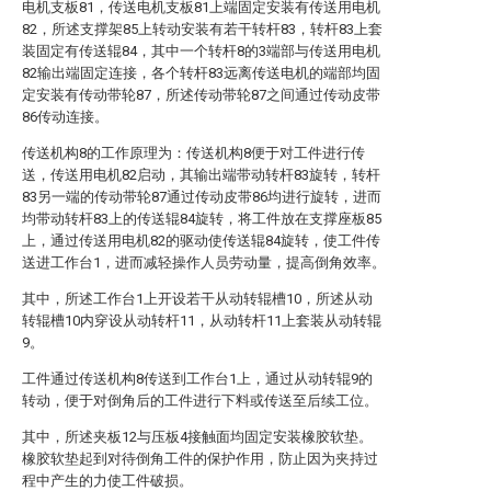
电机支板81，传送电机支板81上端固定安装有传送用电机
82，所述支撑架85上转动安装有若干转杆83，转杆83上套
装固定有传送辊84，其中一个转杆8的3端部与传送用电机
82输出端固定连接，各个转杆83远离传送电机的端部均固
定安装有传动带轮87，所述传动带轮87之间通过传动皮带
86传动连接。
传送机构8的工作原理为：传送机构8便于对工件进行传
送，传送用电机82启动，其输出端带动转杆83旋转，转杆
83另一端的传动带轮87通过传动皮带86均进行旋转，进而
均带动转杆83上的传送辊84旋转，将工件放在支撑座板85
上，通过传送用电机82的驱动使传送辊84旋转，使工件传
送进工作台1，进而减轻操作人员劳动量，提高倒角效率。
其中，所述工作台1上开设若干从动转辊槽10，所述从动
转辊槽10内穿设从动转杆11，从动转杆11上套装从动转辊
9。
工件通过传送机构8传送到工作台1上，通过从动转辊9的
转动，便于对倒角后的工件进行下料或传送至后续工位。
其中，所述夹板12与压板4接触面均固定安装橡胶软垫。
橡胶软垫起到对待倒角工件的保护作用，防止因为夹持过
程中产生的力使工件破损。