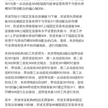
501与第一从动齿盘504前端面均延伸设置有用于与竖向滑
槽507滑动配合的偏心轴506；
所述导轨511固定安装在前侧板13下侧，所述竖向滑移座
板505后侧固定安装有用于与导轨511滑动配合的导槽
510，所述竖向滑移座板507上端固定安装有连接板508，
连接板508上端固定连接有水平设置的夹板12，所述工作
台1上开设有横向滑动凹槽509，所述夹板12下端固定安装
有用于与滑动凹槽509滑动配合的凸块。显然，夹持电机6
可采用现有技术中的伺服电机，进行伺服控制。
夹持传动机构5的工作原理为：夹持用电机6输出端带动齿
轮501旋转，因所述齿轮501、第一从动齿轮504、第二齿
轮502和第三齿轮503依次啮合，当齿轮501顺时针旋转
时，带动第二从动齿轮502逆时针旋转，第二从动齿轮502
逆时针转动，带动第三从动齿轮503顺时针转动，第三从
动齿轮503顺时针转动，进而带动第一从动齿轮504逆时针
转动工作，夹持用电机6启动时，带动齿盘501转动，齿轮
501的偏心轴506带动竖向滑移座板507通过导轨511、横向
凹槽509进行左右移动，进而使夹板12对工件进行夹持。
其中，所述传送机构8包括支撑架85，所述支撑架85固定
安装在前侧板13前侧，所述支撑架85侧面固定安装有传送