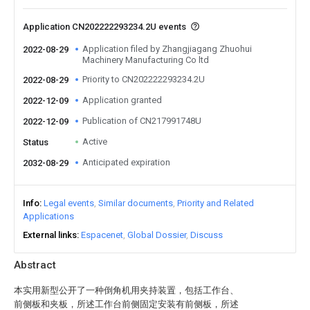
Application CN202222293234.2U events
Application filed by Zhangjiagang Zhuohui
2022-08-29
Machinery Manufacturing Co ltd
Priority to CN202222293234.2U
2022-08-29
Application granted
2022-12-09
Publication of CN217991748U
2022-12-09
Active
Status
Anticipated expiration
2032-08-29
Info
Legal events
Similar documents
Priority and Related
Applications
External links
Espacenet
Global Dossier
Discuss
Abstract
本实用新型公开了一种倒角机用夹持装置，包括工作台、
前侧板和夹板，所述工作台前侧固定安装有前侧板，所述