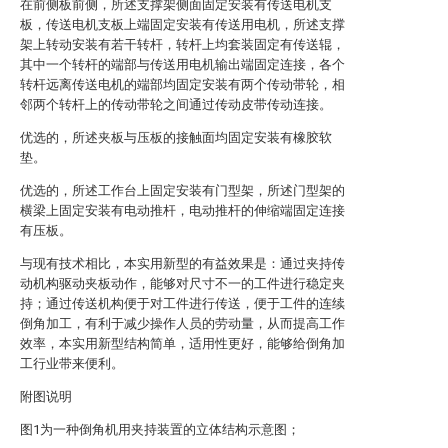
在前侧板前侧，所述支撑架侧面固定安装有传送电机支
板，传送电机支板上端固定安装有传送用电机，所述支撑
架上转动安装有若干转杆，转杆上均套装固定有传送辊，
其中一个转杆的端部与传送用电机输出端固定连接，各个
转杆远离传送电机的端部均固定安装有两个传动带轮，相
邻两个转杆上的传动带轮之间通过传动皮带传动连接。
优选的，所述夹板与压板的接触面均固定安装有橡胶软
垫。
优选的，所述工作台上固定安装有门型架，所述门型架的
横梁上固定安装有电动推杆，电动推杆的伸缩端固定连接
有压板。
与现有技术相比，本实用新型的有益效果是：通过夹持传
动机构驱动夹板动作，能够对尺寸不一的工件进行稳定夹
持；通过传送机构便于对工件进行传送，便于工件的连续
倒角加工，有利于减少操作人员的劳动量，从而提高工作
效率，本实用新型结构简单，适用性更好，能够给倒角加
工行业带来便利。
附图说明
图1为一种倒角机用夹持装置的立体结构示意图；