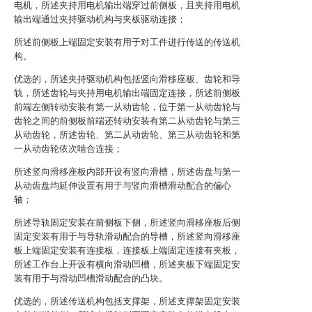
电机，所述夹持用电机输出端穿过前侧板，且夹持用电机
输出端通过夹持驱动机构与夹板驱动连接；
所述前侧板上端固定安装有用于对工件进行传送的传送机
构。
优选的，所述夹持驱动机构包括竖向滑移座板、齿轮和导
轨，所述齿轮与夹持用电机输出端固定连接，所述前侧板
前端左侧转动安装有第一从动齿轮，位于第一从动齿轮与
齿轮之间的前侧板前端还转动安装有第二从动齿轮与第三
从动齿轮，所述齿轮、第二从动齿轮、第三从动齿轮和第
一从动齿轮依次啮合连接；
所述竖向滑移座板内部开设有竖向滑槽，所述齿盘与第一
从动齿盘均延伸设置有用于与竖向滑槽滑动配合的偏心
轴；
所述导轨固定安装在前侧板下侧，所述竖向滑移座板后侧
固定安装有用于与导轨滑动配合的导槽，所述竖向滑移座
板上端固定安装有连接板，连接板上端固定连接有夹板，
所述工作台上开设有横向滑动凹槽，所述夹板下端固定安
装有用于与滑动凹槽滑动配合的凸块。
优选的，所述传送机构包括支撑架，所述支撑架固定安装