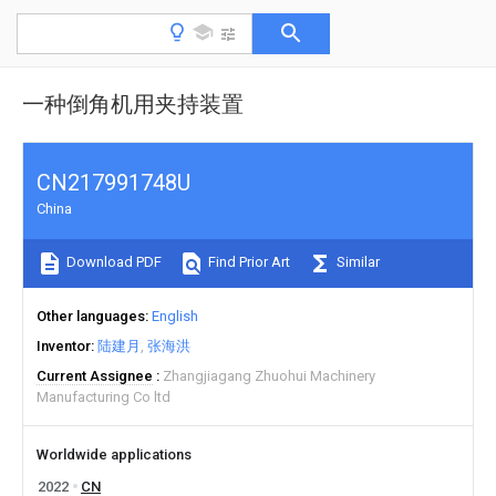
一种倒角机用夹持装置
CN217991748U
China
Download PDF
Find Prior Art
Similar
Other languages
English
Inventor
陆建月
张海洪
Current Assignee
Zhangjiagang Zhuohui Machinery
Manufacturing Co ltd
Worldwide applications
2022
CN