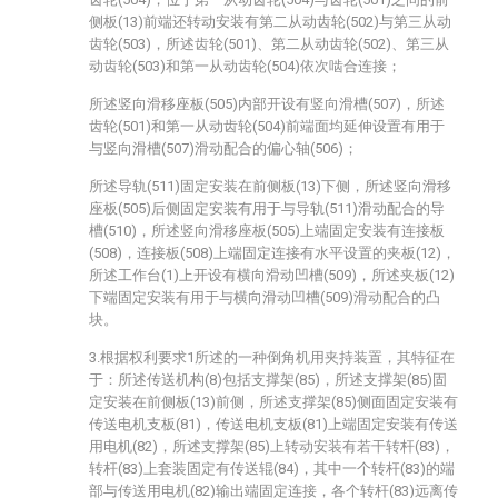
侧板(13)前端还转动安装有第二从动齿轮(502)与第三从动
齿轮(503)，所述齿轮(501)、第二从动齿轮(502)、第三从
动齿轮(503)和第一从动齿轮(504)依次啮合连接；
所述竖向滑移座板(505)内部开设有竖向滑槽(507)，所述
齿轮(501)和第一从动齿轮(504)前端面均延伸设置有用于
与竖向滑槽(507)滑动配合的偏心轴(506)；
所述导轨(511)固定安装在前侧板(13)下侧，所述竖向滑移
座板(505)后侧固定安装有用于与导轨(511)滑动配合的导
槽(510)，所述竖向滑移座板(505)上端固定安装有连接板
(508)，连接板(508)上端固定连接有水平设置的夹板(12)，
所述工作台(1)上开设有横向滑动凹槽(509)，所述夹板(12)
下端固定安装有用于与横向滑动凹槽(509)滑动配合的凸
块。
3.根据权利要求1所述的一种倒角机用夹持装置，其特征在
于：所述传送机构(8)包括支撑架(85)，所述支撑架(85)固
定安装在前侧板(13)前侧，所述支撑架(85)侧面固定安装有
传送电机支板(81)，传送电机支板(81)上端固定安装有传送
用电机(82)，所述支撑架(85)上转动安装有若干转杆(83)，
转杆(83)上套装固定有传送辊(84)，其中一个转杆(83)的端
部与传送用电机(82)输出端固定连接，各个转杆(83)远离传