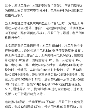
其中，所述工作台1上固定安装有门型架2，所述门型架2
的横梁上固定安装有电动推杆3，电动推杆3的伸缩端固定
连接有压板4。
当工件在通过传送机构8传送至工作台1上时，为防止工件
通过从动转辊9滑落工作台1，电动推杆3启动，带动压板4
向下移动，配合两侧的压板4，压紧工件，最后，利用倒角
机进行倒角。
本实用新型的工作原理是：对工件倒角时，将工件放在支
撑座板85上，通过传送用电机82的驱动使传送辊84旋转，
将工件传送进工作台1上，工件夹持用电机6启动，输出端
带动齿轮501旋转，因所述齿轮501、第一从动齿轮504、
第二齿轮502、第三齿轮503依次啮合，当齿轮403顺时针
旋转时，带动第二从动齿轮404逆时针旋转，第二从动齿
轮404逆时针转动，带动第三从动齿轮405顺时针转动，第
三从动齿轮405顺时针转动，进而带动第一从动齿轮406逆
时针转动工作，齿轮501的偏心轴506带动竖向滑移座板
507，通过导轨511、横向凹槽509进行左右移动，进而使
夹板12对工件进行稳定夹持，
电动推杆3启动，带动压板4向下移动，压紧工件；倒角完
成后，夹板12和压板4复位，传送用电机82重新启动，将