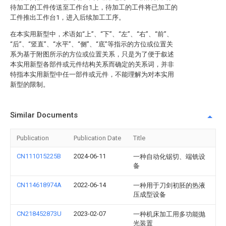
待加工的工件传送至工作台1上，待加工的工件将已加工的
工件推出工作台1，进入后续加工工序。
在本实用新型中，术语如“上”、“下”、“左”、“右”、“前”、
“后”、“竖直”、“水平”、“侧”、“底”等指示的方位或位置关
系为基于附图所示的方位或位置关系，只是为了便于叙述
本实用新型各部件或元件结构关系而确定的关系词，并非
特指本实用新型中任一部件或元件，不能理解为对本实用
新型的限制。
Similar Documents
Publication
Publication Date
Title
CN111015225B
2024-06-11
一种自动化锯切、端铣设
备
CN114618974A
2022-06-14
一种用于刀剑初胚的热液
压成型设备
CN218452873U
2023-02-07
一种机床加工用多功能抛
光装置