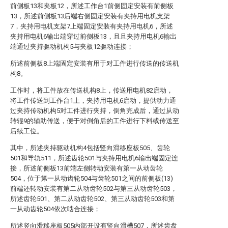
前侧板13和夹板12，所述工作台1前侧固定安装有前侧板
13，所述前侧板13后端右侧固定安装有夹持用电机支架
7，夹持用电机支架7上端固定安装有夹持用电机6，所述
夹持用电机6输出端穿过前侧板13，且且夹持用电机6输出
端通过夹持驱动机构5与夹板12驱动连接；
所述前侧板8上端固定安装有用于对工件进行传送的传送机
构8。
工作时，将工件放在传送机构8上，传送用电机82启动，
将工件传送到工作台1上，夹持用电机6启动，提供动力通
过夹持传动机构5对工件进行夹持，倒角完成后，通过从动
转辊9的辅助传送，便于对倒角后的工件进行下料或传送至
后续工位。
其中，所述夹持驱动机构4包括竖向滑移座板505、齿轮
501和导轨511，所述齿轮501与夹持用电机6输出端固定连
接，所述前侧板13前端左侧转动安装有第一从动齿轮
504，位于第一从动齿轮504与齿轮501之间的前侧板(13)
前端还转动安装有第二从动齿轮502与第三从动齿轮503，
所述齿轮501、第二从动齿轮502、第三从动齿轮503和第
一从动齿轮504依次啮合连接；
所述竖向滑移座板505内部开设有竖向滑槽507，所述齿盘