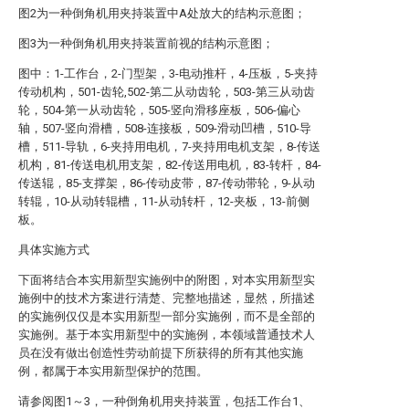
图2为一种倒角机用夹持装置中A处放大的结构示意图；
图3为一种倒角机用夹持装置前视的结构示意图；
图中：1-工作台，2-门型架，3-电动推杆，4-压板，5-夹持
传动机构，501-齿轮,502-第二从动齿轮，503-第三从动齿
轮，504-第一从动齿轮，505-竖向滑移座板，506-偏心
轴，507-竖向滑槽，508-连接板，509-滑动凹槽，510-导
槽，511-导轨，6-夹持用电机，7-夹持用电机支架，8-传送
机构，81-传送电机用支架，82-传送用电机，83-转杆，84-
传送辊，85-支撑架，86-传动皮带，87-传动带轮，9-从动
转辊，10-从动转辊槽，11-从动转杆，12-夹板，13-前侧
板。
具体实施方式
下面将结合本实用新型实施例中的附图，对本实用新型实
施例中的技术方案进行清楚、完整地描述，显然，所描述
的实施例仅仅是本实用新型一部分实施例，而不是全部的
实施例。基于本实用新型中的实施例，本领域普通技术人
员在没有做出创造性劳动前提下所获得的所有其他实施
例，都属于本实用新型保护的范围。
请参阅图1～3，一种倒角机用夹持装置，包括工作台1、