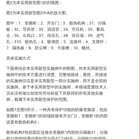
图2为本实用新型图1的剖视图；
图3为本实用新型图2中A的放大图。
图中：1、变频柜；2、开合门；3、散热机构；31、分隔
板；32、导风管；33、涡流管；34、空压机；35、蓄风
仓；36、出风口；37、排压孔；38、排压扇；39、进气
孔；310、散热孔；4、吸潮层；5、连接环；6、支撑杆；
7、隔热板；8、防尘网；9、卡接槽；10、螺丝。
具体实施方式
下面将结合本实用新型实施例中的附图，对本实用新型实
施例中的技术方案进行清楚、完整地描述，显然，所描述
的实施例仅仅是本实用新型一部分实施例，而不是全部的
实施例。基于本实用新型中的实施例，本领域普通技术人
员在没有做出创造性劳动前提下所获得的所有其他实施
例，都属于本实用新型保护的范围。
如图1至图3所示，一种具有保护功能的防爆变频器，包括
变频柜1，变频柜1的前端铰接有开合门2，变频柜1的内部
设置有散热机构3；
散热机构3包括固定连接在变频柜1内部的分隔板31，分隔
板31的前端通过密封层与开合门2贴合，分隔板31的底部