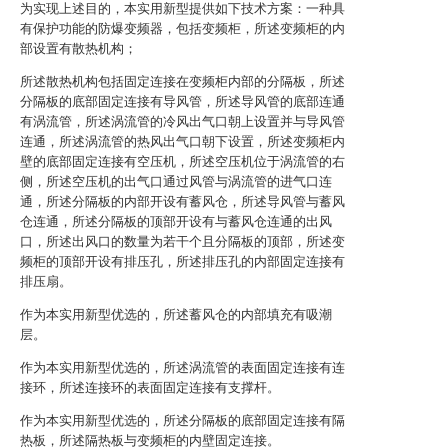
为实现上述目的，本实用新型提供如下技术方案：一种具
有保护功能的防爆变频器，包括变频柜，所述变频柜的内
部设置有散热机构；
所述散热机构包括固定连接在变频柜内部的分隔板，所述
分隔板的底部固定连接有导风管，所述导风管的底部连通
有涡流管，所述涡流管的冷风出气口朝上设置并与导风管
连通，所述涡流管的热风出气口朝下设置，所述变频柜内
壁的底部固定连接有空压机，所述空压机位于涡流管的右
侧，所述空压机的出气口通过风管与涡流管的进气口连
通，所述分隔板的内部开设有蓄风仓，所述导风管与蓄风
仓连通，所述分隔板的顶部开设有与蓄风仓连通的出风
口，所述出风口的数量为若干个且分隔板的顶部，所述变
频柜的顶部开设有排压孔，所述排压孔的内部固定连接有
排压扇。
作为本实用新型优选的，所述蓄风仓的内部填充有吸潮
层。
作为本实用新型优选的，所述涡流管的表面固定连接有连
接环，所述连接环的表面固定连接有支撑杆。
作为本实用新型优选的，所述分隔板的底部固定连接有隔
热板，所述隔热板与变频柜的内壁固定连接。