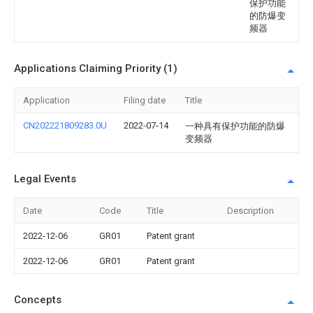
保护功能
的防爆变
频器
Applications Claiming Priority (1)
Application
Filing date
Title
CN202221809283.0U
2022-07-14
一种具有保护功能的防爆
变频器
Legal Events
Date
Code
Title
Description
2022-12-06
GR01
Patent grant
2022-12-06
GR01
Patent grant
Concepts