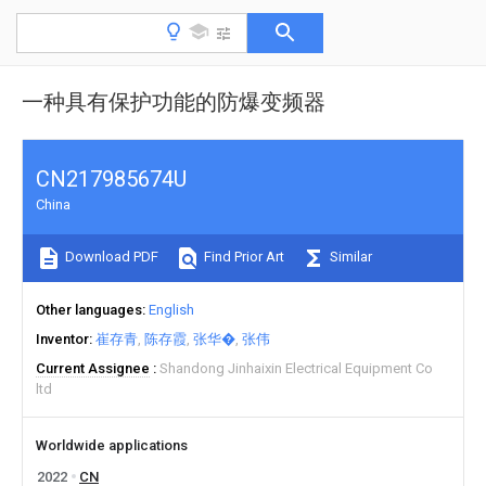
一种具有保护功能的防爆变频器
CN217985674U
China
Download PDF
Find Prior Art
Similar
Other languages
English
Inventor
崔存青
陈存霞
张华�
张伟
Current Assignee
Shandong Jinhaixin Electrical Equipment Co
ltd
Worldwide applications
2022
CN