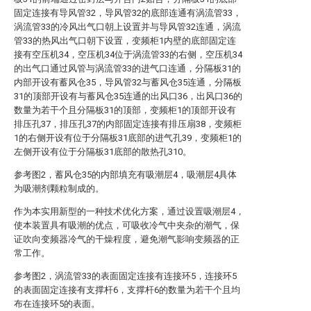
固定连接有导风管32，导风管32的底部连通有涡流管33，
涡流管33的冷风出气口朝上设置并与导风管32连通，涡流
管33的热风出气口朝下设置，变频柜1内壁的底部固定连
接有空压机34，空压机34位于涡流管33的右侧，空压机34
的出气口通过风管与涡流管33的进气口连通，分隔板31的
内部开设有蓄风仓35，导风管32与蓄风仓35连通，分隔板
31的顶部开设有与蓄风仓35连通的出风口36，出风口36的
数量为若干个且分隔板31的顶部，变频柜1的顶部开设有
排压孔37，排压孔37的内部固定连接有排压扇38，变频柜
1的右侧开设有位于分隔板31底部的进气孔39，变频柜1的
左侧开设有位于分隔板31底部的散热孔310。
参考图2，蓄风仓35的内部填充有吸潮层4，吸潮层4具体
为吸潮剂颗粒制成的。
作为本实用新型的一种技术优化方案，通过设置吸潮层4，
使本装置具有吸潮的优点，可吸收冷气中夹杂的潮气，保
证吹向变频器冷气的干燥程度，避免潮气影响变频器的正
常工作。
参考图2，涡流管33的表面固定连接有连接环5，连接环5
的表面固定连接有支撑杆6，支撑杆6的数量为若干个且均
布在连接环5的表面。