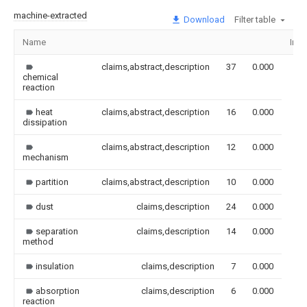
machine-extracted
Download
Filter table
Name
Ima
claims,abstract,description
37
0.000
chemical
reaction
heat
claims,abstract,description
16
0.000
dissipation
claims,abstract,description
12
0.000
mechanism
partition
claims,abstract,description
10
0.000
dust
claims,description
24
0.000
separation
claims,description
14
0.000
method
insulation
claims,description
7
0.000
absorption
claims,description
6
0.000
reaction