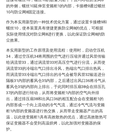
的外侧，螺丝10延伸至变频柜1的内部，卡接槽9通过螺丝
10与防尘网8固定连接。
作为本实用新型的一种技术优化方案，通过设置卡接槽9和
螺丝10，使本装置具有便捷更换防尘网8的优点，可根据
实际使用情况对防尘网8进行更换，以此保证防尘网8的防
尘效果。
本实用新型的工作原理及使用流程：使用时，启动空压机
34，通过空压机34将周围的空气进行压缩并通过风管传输
给涡流管33，通过涡流管33对高压空气进行分流，从而使
涡流管33的冷端出气口排出冷风，热端出气口排出热风，
而涡流管33冷端出气口排出的冷气会被导风管32输送进分
隔板31内部的蓄风仓35内部，之后通过出风口36将冷气从
蓄风仓35的内部向上排出，于此同时排压扇38会在排压孔
37的内部进行转动，从而将变频柜1内部的空气向外排
出，通过排压扇38和出风口36的相互配合会在变频柜1的
内部形成一个向上流动的冷气气流，通过冷气气流与变频
柜1内部的变频器进行热交换，从而带走变频器产出的高
温，以此使变频柜1具有高效散热的优点，通过高效散热可
保证变频器不会受到高温烘烤，以此加强对变频器的保
护。