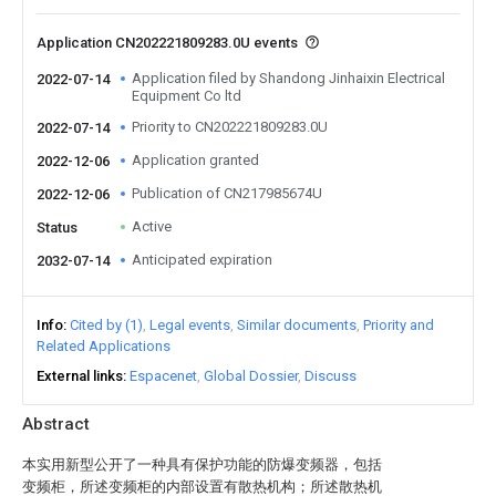
Application CN202221809283.0U events
Application filed by Shandong Jinhaixin Electrical
2022-07-14
Equipment Co ltd
Priority to CN202221809283.0U
2022-07-14
Application granted
2022-12-06
Publication of CN217985674U
2022-12-06
Active
Status
Anticipated expiration
2032-07-14
Info
Cited by (1)
Legal events
Similar documents
Priority and
Related Applications
External links
Espacenet
Global Dossier
Discuss
Abstract
本实用新型公开了一种具有保护功能的防爆变频器，包括
变频柜，所述变频柜的内部设置有散热机构；所述散热机