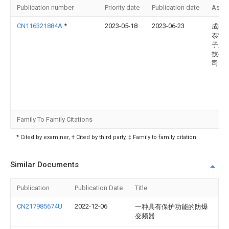
Publication number
Priority date
Publication date
Assi
CN116321884A
*
2023-05-18
2023-06-23
成都
泰雷
子应
技有
司
Family To Family Citations
* Cited by examiner, † Cited by third party, ‡ Family to family citation
Similar Documents
Publication
Publication Date
Title
CN217985674U
2022-12-06
一种具有保护功能的防爆
变频器