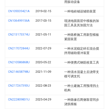
用振动设备
CN109339421A
2019-02-15
一种地砖铺设辅助装置
CN106499156A
2017-03-15
现浇地面面层中模板的加
固工具及其加固方法
CN213173374U
2021-05-11
一种路桥施工用新型模板
紧固装置
CN217072844U
2022-07-29
一种水泥稳定碎石混合搅
拌用辅助缓冲装置
CN210586868U
2020-05-22
一种便携式钢筋校直工具
CN214658798U
2021-11-09
一种清水混凝土后浇带支
模可调支托
CN217267393U
2022-08-23
一种土建施工用预埋挡土
机构
CN222809831U
2025-04-29
一种路缘石两侧靠背同步
浇筑模板