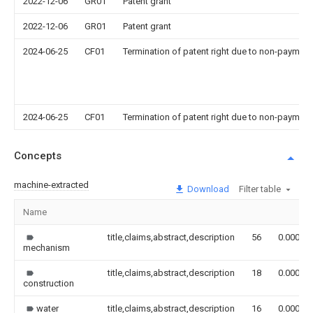
2022-12-06
GR01
Patent grant
2022-12-06
GR01
Patent grant
2024-06-25
CF01
Termination of patent right due to non-payment
2024-06-25
CF01
Termination of patent right due to non-payment
Concepts
machine-extracted
Download
Filter table
Name
title,claims,abstract,description
56
0.000
mechanism
title,claims,abstract,description
18
0.000
construction
water
title,claims,abstract,description
16
0.000