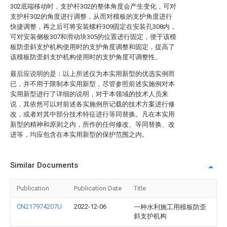
302底端移动时，支护杆302的整体角度会产生变化，可对
支护杆302的角度进行调整，从而对模板的支护角度进行
快捷调整，再之后可将安装螺杆309固定在安装孔308内，
可对安装侧板307和滑动块305的位置进行固定，便于该模
板防歪斜支护机构使用时的支护角度调整和固定，提高了
该模板防歪斜支护机构使用时的支护角度可调整性。
最后应说明的是：以上所述仅为本实用新型的优选实例而
已，并不用于限制本实用新型，尽管参照前述实施例对本
实用新型进行了详细的说明，对于本领域的技术人员来
说，其依然可以对前述各实施例所记载的技术方案进行修
改，或者对其中部分技术特征进行等同替换。凡在本实用
新型的精神和原则之内，所作的任何修改、等同替换、改
进等，均应包含在本实用新型的保护范围之内。
Similar Documents
Publication
Publication Date
Title
CN217974207U
2022-12-06
一种水利施工用模板防歪
斜支护机构