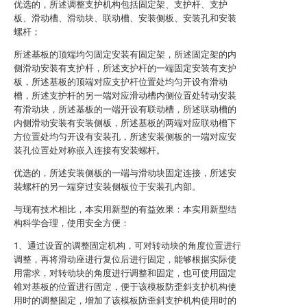
优选的，所述调整支护机构包括固定架、支护杆、支护
板、滑动槽、滑动块、联动槽、安装侧板、安装孔和安装
螺杆；
所述基板的顶端均匀固定安装有固定架，所述固定架的内
侧滑动安装有支护杆，所述支护杆的一端固定安装有支护
板，所述基板的顶端对应支护杆位置处均匀开设有滑动
槽，所述支护杆的另一端对应滑动槽内侧位置处转动安装
有滑动块，所述基板的一端开设有联动槽，所述联动槽的
内侧滑动安装有安装侧板，所述基板的两端对应联动槽下
方位置处均匀开设有安装孔，所述安装侧板的一端对应安
装孔位置处对称嵌入连接有安装螺杆。
优选的，所述安装侧板的一端与滑动块固定连接，所述安
装螺杆的另一端穿过安装侧板位于安装孔内部。
与现有技术相比，本实用新型的有益效果：本实用新型结
构科学合理，使用安全方便：
1、通过设置的调整固定机构，可对转动块的角度位置进行
调整，再将滑动座进行复位后进行固定，能够根据实际使
用需求，对转动块的角度进行调整和固定，也可使用固定
锥对基板的位置进行固定，便于该模板防歪斜支护机构使
用时的调整固定，增加了该模板防歪斜支护机构使用时的