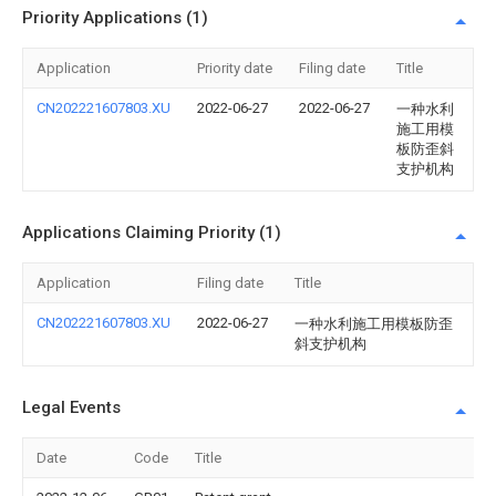
Priority Applications (1)
Application
Priority date
Filing date
Title
CN202221607803.XU
2022-06-27
2022-06-27
一种水利
施工用模
板防歪斜
支护机构
Applications Claiming Priority (1)
Application
Filing date
Title
CN202221607803.XU
2022-06-27
一种水利施工用模板防歪
斜支护机构
Legal Events
Date
Code
Title