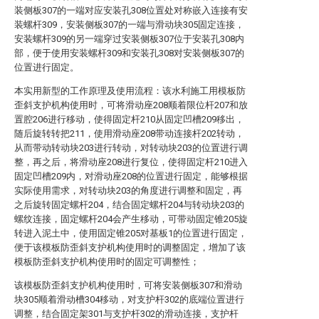
装侧板307的一端对应安装孔308位置处对称嵌入连接有安
装螺杆309，安装侧板307的一端与滑动块305固定连接，
安装螺杆309的另一端穿过安装侧板307位于安装孔308内
部，便于使用安装螺杆309和安装孔308对安装侧板307的
位置进行固定。
本实用新型的工作原理及使用流程：该水利施工用模板防
歪斜支护机构使用时，可将滑动座208顺着限位杆207和放
置腔206进行移动，使得固定杆210从固定凹槽209移出，
随后旋转转把211，使用滑动座208带动连接杆202转动，
从而带动转动块203进行转动，对转动块203的位置进行调
整，再之后，将滑动座208进行复位，使得固定杆210进入
固定凹槽209内，对滑动座208的位置进行固定，能够根据
实际使用需求，对转动块203的角度进行调整和固定，再
之后旋转固定螺杆204，结合固定螺杆204与转动块203的
螺纹连接，固定螺杆204会产生移动，可带动固定锥205旋
转进入泥土中，使用固定锥205对基板1的位置进行固定，
便于该模板防歪斜支护机构使用时的调整固定，增加了该
模板防歪斜支护机构使用时的固定可调整性；
该模板防歪斜支护机构使用时，可将安装侧板307和滑动
块305顺着滑动槽304移动，对支护杆302的底端位置进行
调整，结合固定架301与支护杆302的滑动连接，支护杆