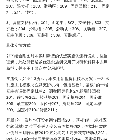
207、限位杆；208、滑动座；209、固定凹槽；210、固定
杆；211、转把；
3、调整支护机构；301、固定架；302、支护杆；303、支
护板；304、滑动槽；305、滑动块；306、联动槽；307、
安装侧板；308、安装孔；309、安装螺杆。
具体实施方式
以下结合附图对本实用新型的优选实施例进行说明，应当
理解，此处所描述的优选实施例仅用于说明和解释本实用
新型，并不用于限定本实用新型。
实施例：如图1-3所示，本实用新型提供技术方案，一种水
利施工用模板防歪斜支护机构，包括基板1，基板1的一端
安装有调整固定机构2，调整固定机构2包括翻转凹槽
201、连接杆202、转动块203、固定螺杆204、固定锥
205、放置腔206、限位杆207、滑动座208、固定凹槽
209、固定杆210和转把211；
基板1的一端均匀开设有翻转凹槽201，基板1的一端对应
翻转凹槽201位置处嵌入安装有连接杆202，连接杆202的
外侧对应翻转凹槽201位置处均匀固定安装有转动块203，
转动块203的一端贯穿安装有固定螺杆204，固定螺杆204