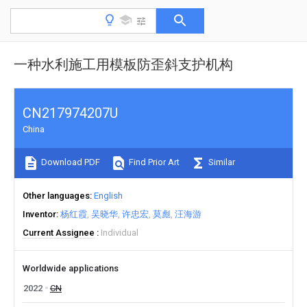
一种水利施工用模板防歪斜支护机构
CN217974207U
China
Download PDF
Find Prior Art
Similar
Other languages
English
Inventor
杨红霞
吴晓华
许忠宏
莫彪
汪海游
Current Assignee
Individual
Worldwide applications
2022
CN