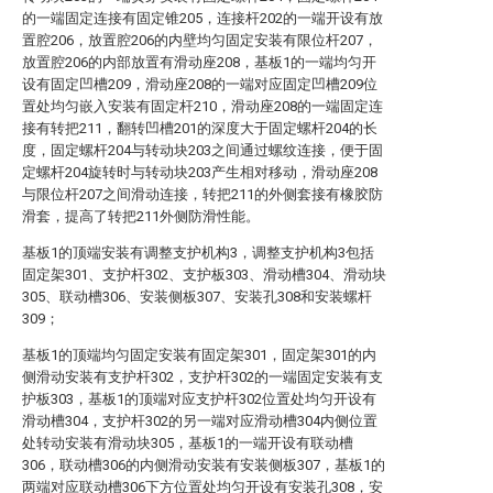
的一端固定连接有固定锥205，连接杆202的一端开设有放
置腔206，放置腔206的内壁均匀固定安装有限位杆207，
放置腔206的内部放置有滑动座208，基板1的一端均匀开
设有固定凹槽209，滑动座208的一端对应固定凹槽209位
置处均匀嵌入安装有固定杆210，滑动座208的一端固定连
接有转把211，翻转凹槽201的深度大于固定螺杆204的长
度，固定螺杆204与转动块203之间通过螺纹连接，便于固
定螺杆204旋转时与转动块203产生相对移动，滑动座208
与限位杆207之间滑动连接，转把211的外侧套接有橡胶防
滑套，提高了转把211外侧防滑性能。
基板1的顶端安装有调整支护机构3，调整支护机构3包括
固定架301、支护杆302、支护板303、滑动槽304、滑动块
305、联动槽306、安装侧板307、安装孔308和安装螺杆
309；
基板1的顶端均匀固定安装有固定架301，固定架301的内
侧滑动安装有支护杆302，支护杆302的一端固定安装有支
护板303，基板1的顶端对应支护杆302位置处均匀开设有
滑动槽304，支护杆302的另一端对应滑动槽304内侧位置
处转动安装有滑动块305，基板1的一端开设有联动槽
306，联动槽306的内侧滑动安装有安装侧板307，基板1的
两端对应联动槽306下方位置处均匀开设有安装孔308，安