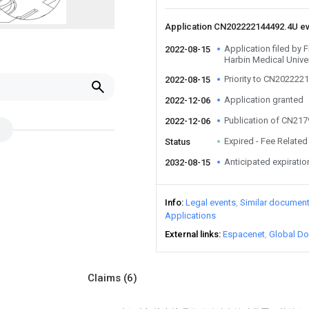
Application CN202222144492.4U e
Application filed by F
2022-08-15
Harbin Medical Univer
Priority to CN202222
2022-08-15
Application granted
2022-12-06
Publication of CN21
2022-12-06
Expired - Fee Related
Status
Anticipated expiratio
2032-08-15
Info
Legal events
Similar documen
Applications
External links
Espacenet
Global Do
Claims
(6)