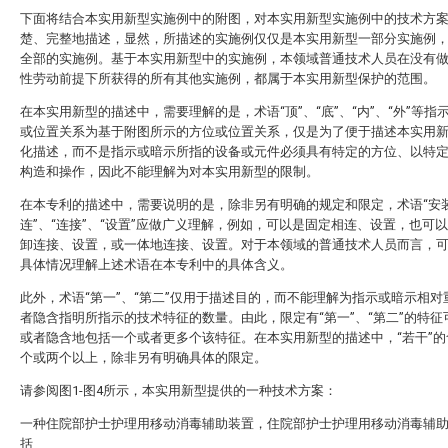
下面将结合本实用新型实施例中的附图，对本实用新型实施例中的技术方
楚、完整地描述，显然，所描述的实施例仅仅是本实用新型一部分实施例
全部的实施例。基于本实用新型中的实施例，本领域普通技术人员在没有
性劳动前提下所获得的所有其他实施例，都属于本实用新型保护的范围。
在本实用新型的描述中，需要理解的是，术语“顶”、“底”、“内”、“外”等指
或位置关系为基于附图所示的方位或位置关系，仅是为了便于描述本实用
化描述，而不是指示或暗示所指的设备或元件必须具有特定的方位、以特
构造和操作，因此不能理解为对本实用新型的限制。
在本专利的描述中，需要说明的是，除非另有明确的规定和限定，术语“安装
连”、“连接”、“设置”应做广义理解，例如，可以是固定相连、设置，也可
卸连接、设置，或一体地连接、设置。对于本领域的普通技术人员而言，
具体情况理解上述术语在本专利中的具体含义。
此外，术语“第一”、“第二”仅用于描述目的，而不能理解为指示或暗示相对
者隐含指明所指示的技术特征的数量。由此，限定有“第一”、“第二”的特征
或者隐含地包括一个或者更多个该特征。在本实用新型的描述中，“若干”的
个或两个以上，除非另有明确具体的限定。
请参阅图1-图4所示，本实用新型提供的一种技术方案：
一种住院部护士护理用移动消毒辅助装置，住院部护士护理用移动消毒辅
括