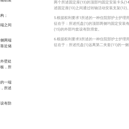
毒辅助装
两个所述固定座(13)的顶部均固定安装卡头(14
述固定座(13)之间通过转轴活动安装支架(12)
机构；
5.根据权利要求1所述的一种住院部护士护理
征在于：所述托盘(1)的顶部两侧均固定安装有
底端之间
(15)的外部均套设有防滑套。
6.根据权利要求3所述的一种住院部护士护理
一侧两端
征在于：所述托盘(1)远离第二夹套(11)的
体靠近储
侧外壁处
撑板，所
套的一端
头，所述
套设有防