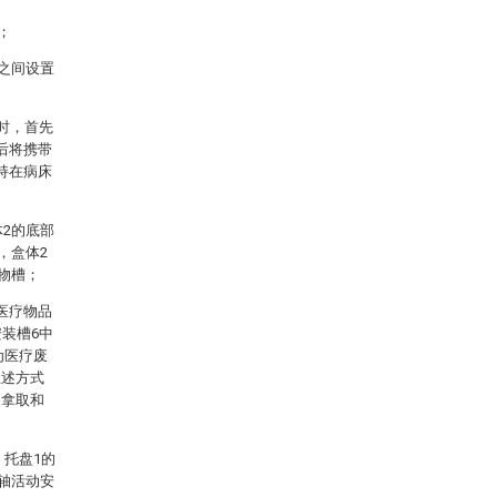
；
端之间设置
时，首先
后将携带
持在病床
体2的底部
，盒体2
物槽；
医疗物品
装槽6中
为医疗废
上述方式
便拿取和
，托盘1的
转轴活动安