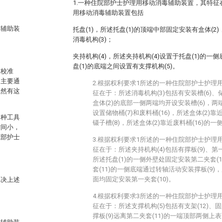
1.一种住院部护士护理用移动消毒辅助装置，其特
用移动消毒辅助装置包括
毒辅助装
托盘(1)，所述托盘(1)的顶端中部固定安装有盒体(2
消毒机构(3)；
夹持机构(4)，所述夹持机构(4)设置于托盘(1)的一
盘(1)的底端之间设置有支撑机构(5)。
及校准
用主要通
2.根据权利要求1所述的一种住院部护士护理
虽然有这
征在于：所述消毒机构(3)包括有安装槽(6)、储
盒体(2)的底部一侧两端均开设安装槽(6)，两
设置储物桶(7)和废料桶(16)，所述盒体(2)
各种工具
镊子槽(8)，所述盒体(2)靠近废料桶(16)的
空间小，
院部护士
3.根据权利要求1所述的一种住院部护士护理
征在于：所述夹持机构(4)包括有撑板(9)、第一夹
所述托盘(1)的一侧外壁处固定安装第二夹套(1
套(11)的一侧底端通过转轴活动安装撑板(9)
面均固定安装第一夹套(10)。
解决上述
4.根据权利要求3所述的一种住院部护士护理
征在于：所述支撑机构(5)包括有支架(12)、固定
撑板(9)远离第二夹套(11)的一端顶部两侧上表