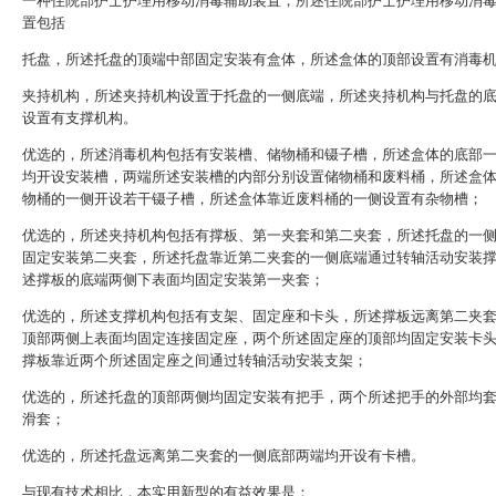
一种住院部护士护理用移动消毒辅助装置，所述住院部护士护理用移动消
置包括
托盘，所述托盘的顶端中部固定安装有盒体，所述盒体的顶部设置有消毒
夹持机构，所述夹持机构设置于托盘的一侧底端，所述夹持机构与托盘的
设置有支撑机构。
优选的，所述消毒机构包括有安装槽、储物桶和镊子槽，所述盒体的底部
均开设安装槽，两端所述安装槽的内部分别设置储物桶和废料桶，所述盒
物桶的一侧开设若干镊子槽，所述盒体靠近废料桶的一侧设置有杂物槽；
优选的，所述夹持机构包括有撑板、第一夹套和第二夹套，所述托盘的一
固定安装第二夹套，所述托盘靠近第二夹套的一侧底端通过转轴活动安装
述撑板的底端两侧下表面均固定安装第一夹套；
优选的，所述支撑机构包括有支架、固定座和卡头，所述撑板远离第二夹
顶部两侧上表面均固定连接固定座，两个所述固定座的顶部均固定安装卡
撑板靠近两个所述固定座之间通过转轴活动安装支架；
优选的，所述托盘的顶部两侧均固定安装有把手，两个所述把手的外部均
滑套；
优选的，所述托盘远离第二夹套的一侧底部两端均开设有卡槽。
与现有技术相比，本实用新型的有益效果是：