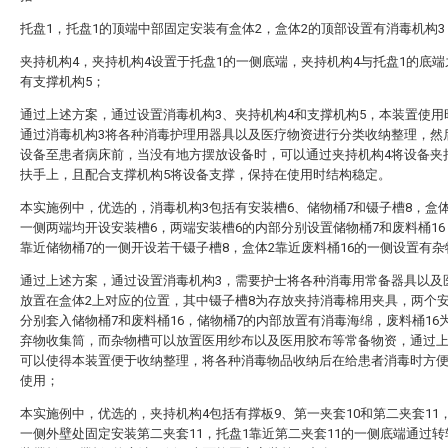
托盘1，托盘1的顶端中部固定安装有盒体2，盒体2的顶部设置有消毒机构3
夹持机构4，夹持机构4设置于托盘1的一侧底端，夹持机构4与托盘1的底
有支撑机构5；
通过上述方案，通过设置消毒机构3、夹持机构4和支撑机构5，本装置使用
通过消毒机构3将各种消毒护理用器具以及医疗物资进行分类收纳整理，然
设备至患者病床前，当没有地方摆放设备时，可以通过夹持机构4将设备夹
扶手上，且配合支撑机构5将设备支撑，保持在使用时结构稳定。
本实施例中，优选的，消毒机构3包括有安装槽6、储物桶7和镊子槽8，盒
一侧两端均开设安装槽6，两端安装槽6的内部分别设置储物桶7和废料桶16
靠近储物桶7的一侧开设若干镊子槽8，盒体2靠近废料桶16的一侧设置有杂
通过上述方案，通过设置消毒机构3，需要护士将各种消毒用常备器具以及
放置在盒体2上对应的位置，其中镊子槽8为存放夹持消毒棉用夹具，两个安
分别套入储物桶7和废料桶16，储物桶7的内部放置有消毒海绵，废料桶16
弃物收集筒，而杂物槽可以放置医用纱布以及医用胶布等常备物资，通过
可以使得本装置便于收纳整理，将各种消毒物品收纳后在给患者消毒时方
使用；
本实施例中，优选的，夹持机构4包括有撑板9、第一夹套10和第二夹套11
一侧外壁处固定安装第二夹套11，托盘1靠近第二夹套11的一侧底端通过