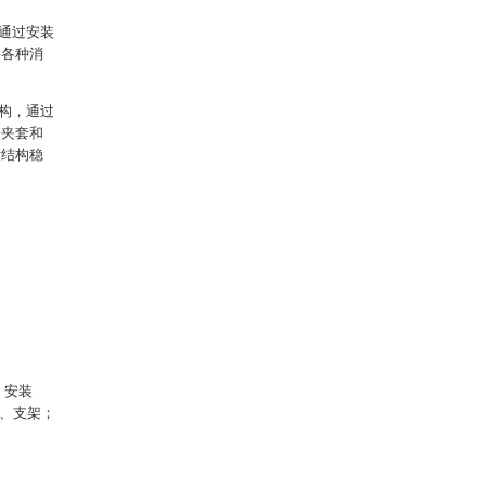
通过安装
将各种消
构，通过
一夹套和
后结构稳
、安装
2、支架；