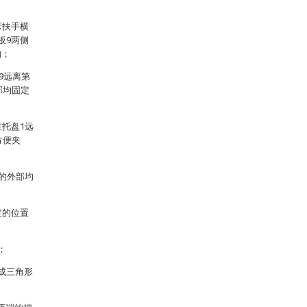
床扶手横
板9两侧
的；
9远离第
部均固定
在托盘1远
方便夹
5的外部均
定的位置
；
成三角形