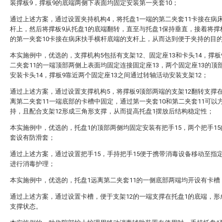
装撑板9，撑板9的底端两侧下表面均固定安装第一夹套10；
通过上述方案，通过设置夹持机构4，将托盘1一端的第二夹套11卡接在病
杆上，然后将撑板9从托盘1的底端翻转，直至与托盘1保持垂直，接着将撑
的第一夹套10卡接在病床扶手横杆底端的支杆上，从而达到便于夹持的目
本实施例中，优选的，支撑机构5包括有支架12、固定座13和卡头14，撑板
二夹套11的一端顶部两侧上表面均固定连接固定座13，两个固定座13的顶
安装卡头14，撑板9靠近两个固定座13之间通过转轴活动安装支架12；
通过上述方案，通过设置支撑机构5，将撑板9顶部两端的支架12翻转支撑
离第二夹套11一端底部的卡槽中固定，通过第一夹套10和第二夹套11可以
持，且配合支架12形成三角形支撑，从而提高托盘1摆放后结构稳定性；
本实施例中，优选的，托盘1的顶部两侧均固定安装有把手15，两个把手1
套设有防滑套；
通过上述方案，通过设置把手15，手持把手15便于携带消毒设备移动至指
进行消毒护理；
本实施例中，优选的，托盘1远离第二夹套11的一侧底部两端均开设有卡槽
通过上述方案，通过设置卡槽，便于支架12的一端支撑在托盘1的底端，形
支撑状态。