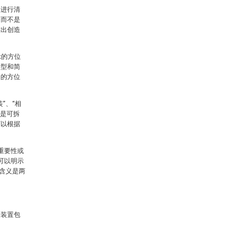
案进行清
，而不是
做出创造
示的方位
新型和简
定的方位
”、“相
以是可拆
可以根据
重要性或
可以明示
含义是两
助装置包