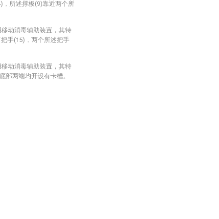
)，所述撑板(9)靠近两个所
。
用移动消毒辅助装置，其特
把手(15)，两个所述把手
用移动消毒辅助装置，其特
一侧底部两端均开设有卡槽。