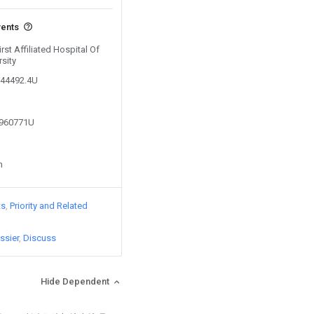
vents
irst Affiliated Hospital Of
sity
144492.4U
7960771U
n
ts
Priority and Related
ssier
Discuss
Hide Dependent