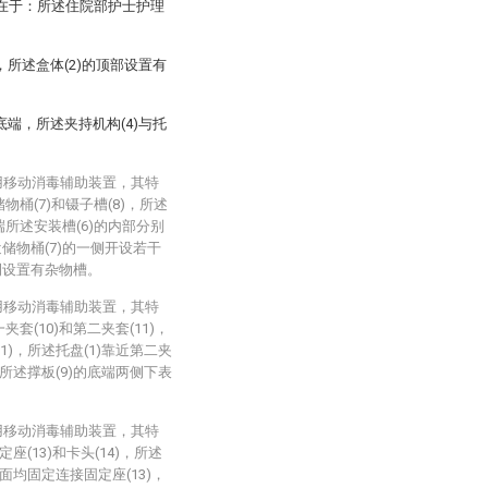
征在于：所述住院部护士护理
)，所述盒体(2)的顶部设置有
侧底端，所述夹持机构(4)与托
用移动消毒辅助装置，其特
物桶(7)和镊子槽(8)，所述
端所述安装槽(6)的内部分别
靠近储物桶(7)的一侧开设若干
一侧设置有杂物槽。
用移动消毒辅助装置，其特
套(10)和第二夹套(11)，
1)，所述托盘(1)靠近第二夹
，所述撑板(9)的底端两侧下表
用移动消毒辅助装置，其特
座(13)和卡头(14)，所述
面均固定连接固定座(13)，