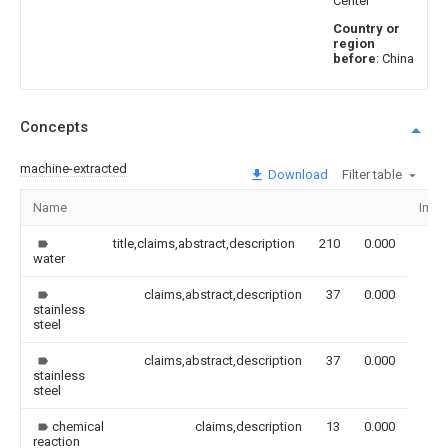
Center
Country or
region
before
: China
Concepts
machine-extracted
Download
Filter table
Name
Imag
title,claims,abstract,description
210
0.000
water
claims,abstract,description
37
0.000
stainless
steel
claims,abstract,description
37
0.000
stainless
steel
chemical
claims,description
13
0.000
reaction