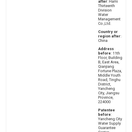
after
: Hami
Thirteenth
Division
Water
Management
Co.,Ltd.
Country or
region after
:
China
Address
before
: 11th
Floor, Building
B, East Area,
Qianjiang
Fortune Plaza,
Middle Youth
Road, Tinghu
District,
Yancheng
City, Jiangsu
Province,
224000
Patentee
before
:
Yancheng City
Water Supply
Guarantee