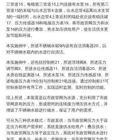
三管道15，每根第三管道15上均连接有水泵16，所有第三
管道15的末端与出水总管4 连接，出水总管4远离出水支管
5的一端封闭，出水总管4上靠近封闭端处依次设有稳压罐
17、压力传感器18和电接压力表19。将市政管网压力和水
泵16的压力进行叠加，将水加压供给用户，使生活供水更
加节能和环保。
本实施例中，所述不锈钢水箱9内设有自洁消毒器20，以
对不锈钢水箱内的水进行自清洁。
本实施例中，还包括控制柜21，所述浮球阀8、所述压力
调节阀3、所述水位传感器11、所述自洁消毒器20、所述
水质在线监测器14、所述水泵16、所述压力传感器18、所
述电接压力表19分别与控制柜21电连接。通过控制柜21可
控制各部件有序工作，实现适时监测、实时控制的功能。
综上所述，本装置是以市政管网为水源，充分利用了市政
管网原有的压力，形成密闭的连续接力增压供水方式，并
增设了不锈钢水箱进行储水，保证了用户的需求。
可分为三种供水模式：市政直供：当市政管网压力大于设
定压力和用户需求时，系统直接供水给用户；叠压供水：
当市政管网压力等于设定压力，系统对市政管网供水进行
加压，差多少，补多少；变频供水：当市政管网压力低于