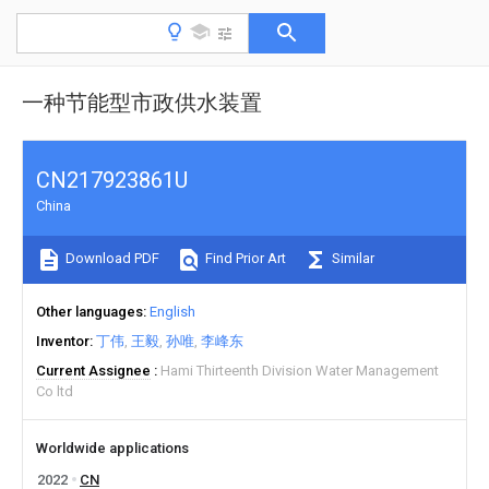
一种节能型市政供水装置
CN217923861U
China
Download PDF
Find Prior Art
Similar
Other languages
English
Inventor
丁伟
王毅
孙唯
李峰东
Current Assignee
Hami Thirteenth Division Water Management
Co ltd
Worldwide applications
2022
CN