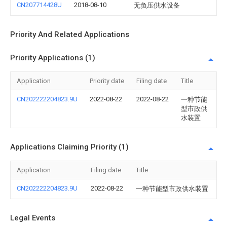
CN207714428U
2018-08-10
无负压供水设备
Priority And Related Applications
Priority Applications (1)
Application
Priority date
Filing date
Title
CN202222204823.9U
2022-08-22
2022-08-22
一种节能
型市政供
水装置
Applications Claiming Priority (1)
Application
Filing date
Title
CN202222204823.9U
2022-08-22
一种节能型市政供水装置
Legal Events