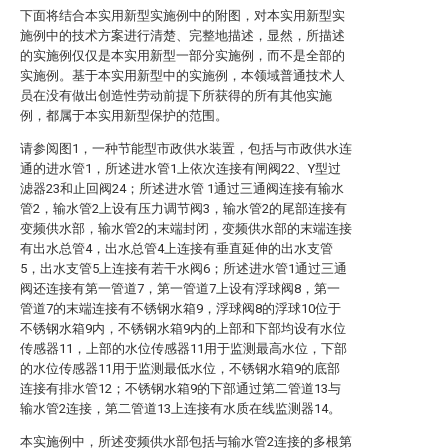
下面将结合本实用新型实施例中的附图，对本实用新型实
施例中的技术方案进行清楚、完整地描述，显然，所描述
的实施例仅仅是本实用新型一部分实施例，而不是全部的
实施例。基于本实用新型中的实施例，本领域普通技术人
员在没有做出创造性劳动前提下所获得的所有其他实施
例，都属于本实用新型保护的范围。
请参阅图1，一种节能型市政供水装置，包括与市政供水连
通的进水管1，所述进水管1上依次连接有闸阀22、Y型过
滤器23和止回阀24；所述进水管 1通过三通阀连接有输水
管2，输水管2上设有压力调节阀3，输水管2的尾部连接有
变频供水部，输水管2的末端封闭，变频供水部的末端连接
有出水总管4，出水总管4上连接有垂直延伸的出水支管
5，出水支管5上连接有若干水阀6；所述进水管1通过三通
阀还连接有第一管道7，第一管道7上设有浮球阀8，第一
管道7的末端连接有不锈钢水箱9，浮球阀8的浮球10位于
不锈钢水箱9内，不锈钢水箱9内的上部和下部均设有水位
传感器11，上部的水位传感器11用于监测最高水位，下部
的水位传感器11用于监测最低水位，不锈钢水箱9的底部
连接有排水管12；不锈钢水箱9的下部通过第二管道13与
输水管2连接，第二管道13上连接有水质在线监测器14。
本实施例中，所述变频供水部包括与输水管2连接的多根第