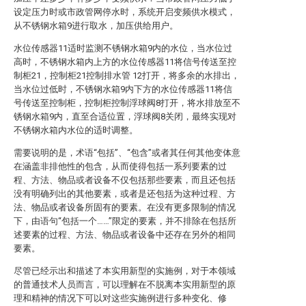
设定压力时或市政管网停水时，系统开启变频供水模式，
从不锈钢水箱9进行取水，加压供给用户。
水位传感器11适时监测不锈钢水箱9内的水位，当水位过
高时，不锈钢水箱内上方的水位传感器11将信号传送至控
制柜21，控制柜21控制排水管 12打开，将多余的水排出，
当水位过低时，不锈钢水箱9内下方的水位传感器11将信
号传送至控制柜，控制柜控制浮球阀8打开，将水排放至不
锈钢水箱9内，直至合适位置，浮球阀8关闭，最终实现对
不锈钢水箱内水位的适时调整。
需要说明的是，术语“包括”、“包含”或者其任何其他变体意
在涵盖非排他性的包含，从而使得包括一系列要素的过
程、方法、物品或者设备不仅包括那些要素，而且还包括
没有明确列出的其他要素，或者是还包括为这种过程、方
法、物品或者设备所固有的要素。在没有更多限制的情况
下，由语句“包括一个……”限定的要素，并不排除在包括所
述要素的过程、方法、物品或者设备中还存在另外的相同
要素。
尽管已经示出和描述了本实用新型的实施例，对于本领域
的普通技术人员而言，可以理解在不脱离本实用新型的原
理和精神的情况下可以对这些实施例进行多种变化、修