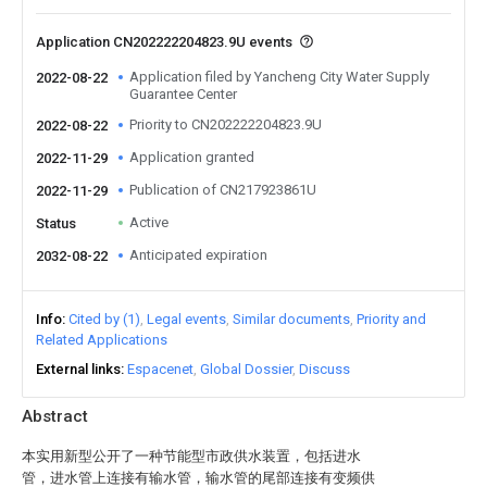
Application CN202222204823.9U events
Application filed by Yancheng City Water Supply
2022-08-22
Guarantee Center
Priority to CN202222204823.9U
2022-08-22
Application granted
2022-11-29
Publication of CN217923861U
2022-11-29
Active
Status
Anticipated expiration
2032-08-22
Info
Cited by (1)
Legal events
Similar documents
Priority and
Related Applications
External links
Espacenet
Global Dossier
Discuss
Abstract
本实用新型公开了一种节能型市政供水装置，包括进水
管，进水管上连接有输水管，输水管的尾部连接有变频供