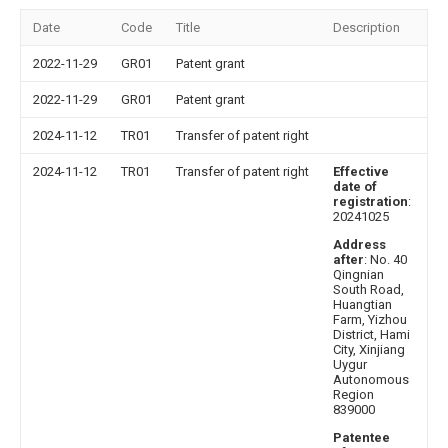
Date
Code
Title
Description
2022-11-29
GR01
Patent grant
2022-11-29
GR01
Patent grant
2024-11-12
TR01
Transfer of patent right
2024-11-12
TR01
Transfer of patent right
Effective
date of
registration
:
20241025
Address
after
: No. 40
Qingnian
South Road,
Huangtian
Farm, Yizhou
District, Hami
City, Xinjiang
Uygur
Autonomous
Region
839000
Patentee