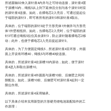
所述圆轴32伸入滚针座4内并与之可转动连接，滚针座4置
于滚槽10内，绳线5从上到下延伸且分别与各个滚针3对应
的滚针座4连接。如此，在裸电芯2入壳后，可通过提起位
于端部的滚针3，即可将所有的滚针3和滚针座4取出。
具体的，位于端部的滚针3处于方形壳体1外侧并与方形壳
体1外壁相抵持。如此，当裸电芯2入壳时，位于端部的滚
针3可通过绳线5拉住其余滚针3，防止滚针随着裸电芯2移
动；此外，也便于裸电芯2入壳后提起滚针3。
具体的，为了方便固定绳线5，所述滚针座4呈环形，外圆
面上开设有环槽40，绳线5与环槽40铰连接。
具体的，所述滚针座4在滚槽10内滚动，如此，便于滚针
座4进入和取出滚槽10。
具体的，所述滚针座4外圆面与滚槽10前、后侧壁之间间
隙配合。如此，滚槽10前、后侧壁可对滚针座4起到一定
限位作用。
具体的，所述滚针座4采用轴承。
以下具体介绍本实用新型的方形硬壳锂电池装配组件的工
作原理：