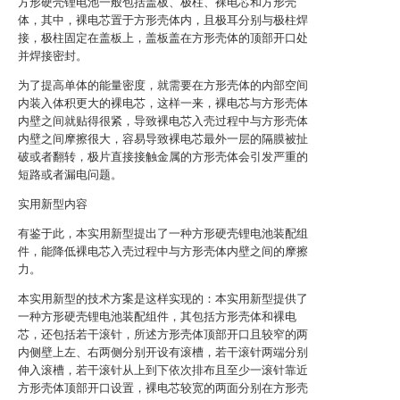
方形硬壳锂电池一般包括盖板、极柱、裸电芯和方形壳
体，其中，裸电芯置于方形壳体内，且极耳分别与极柱焊
接，极柱固定在盖板上，盖板盖在方形壳体的顶部开口处
并焊接密封。
为了提高单体的能量密度，就需要在方形壳体的内部空间
内装入体积更大的裸电芯，这样一来，裸电芯与方形壳体
内壁之间就贴得很紧，导致裸电芯入壳过程中与方形壳体
内壁之间摩擦很大，容易导致裸电芯最外一层的隔膜被扯
破或者翻转，极片直接接触金属的方形壳体会引发严重的
短路或者漏电问题。
实用新型内容
有鉴于此，本实用新型提出了一种方形硬壳锂电池装配组
件，能降低裸电芯入壳过程中与方形壳体内壁之间的摩擦
力。
本实用新型的技术方案是这样实现的：本实用新型提供了
一种方形硬壳锂电池装配组件，其包括方形壳体和裸电
芯，还包括若干滚针，所述方形壳体顶部开口且较窄的两
内侧壁上左、右两侧分别开设有滚槽，若干滚针两端分别
伸入滚槽，若干滚针从上到下依次排布且至少一滚针靠近
方形壳体顶部开口设置，裸电芯较宽的两面分别在方形壳