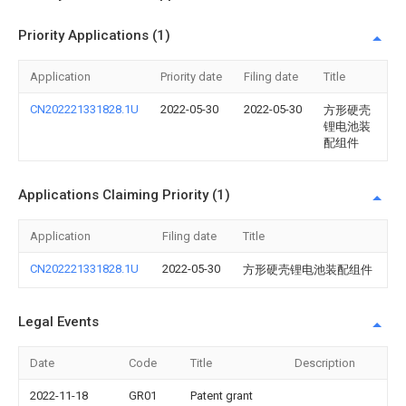
Priority Applications (1)
Application
Priority date
Filing date
Title
CN202221331828.1U
2022-05-30
2022-05-30
方形硬壳
锂电池装
配组件
Applications Claiming Priority (1)
Application
Filing date
Title
CN202221331828.1U
2022-05-30
方形硬壳锂电池装配组件
Legal Events
Date
Code
Title
Description
2022-11-18
GR01
Patent grant