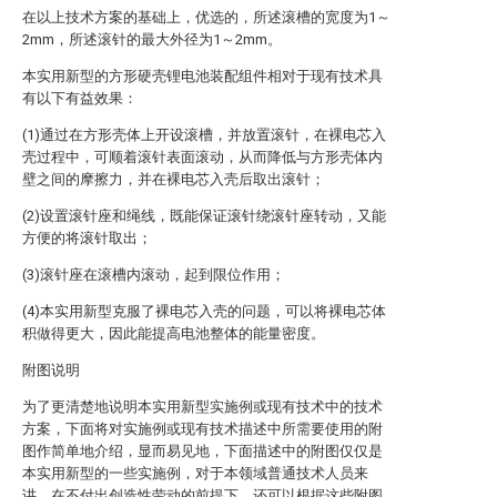
在以上技术方案的基础上，优选的，所述滚槽的宽度为1～
2mm，所述滚针的最大外径为1～2mm。
本实用新型的方形硬壳锂电池装配组件相对于现有技术具
有以下有益效果：
(1)通过在方形壳体上开设滚槽，并放置滚针，在裸电芯入
壳过程中，可顺着滚针表面滚动，从而降低与方形壳体内
壁之间的摩擦力，并在裸电芯入壳后取出滚针；
(2)设置滚针座和绳线，既能保证滚针绕滚针座转动，又能
方便的将滚针取出；
(3)滚针座在滚槽内滚动，起到限位作用；
(4)本实用新型克服了裸电芯入壳的问题，可以将裸电芯体
积做得更大，因此能提高电池整体的能量密度。
附图说明
为了更清楚地说明本实用新型实施例或现有技术中的技术
方案，下面将对实施例或现有技术描述中所需要使用的附
图作简单地介绍，显而易见地，下面描述中的附图仅仅是
本实用新型的一些实施例，对于本领域普通技术人员来
讲，在不付出创造性劳动的前提下，还可以根据这些附图