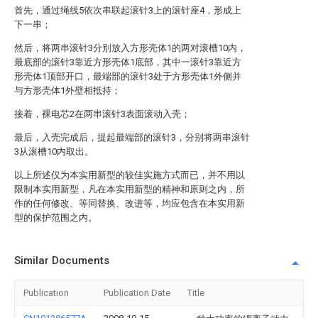
首先，通过绳线5依次串联起滚针3上的滚针座4，形成上
下一串；
然后，将两串滚针3分别放入方形壳体1的两对滚槽10内，
最底部的滚针3靠近方形壳体1底部，其中一滚针3靠近方
形壳体1顶部开口，最端部的滚针3处于方形壳体1外侧并
与方形壳体1外壁相抵持；
接着，裸电芯2在两串滚针3表面滚动入壳；
最后，入壳完成后，提起最端部的滚针3，分别将两串滚针
3从滚槽10内取出。
以上所述仅为本实用新型的较佳实施方式而已，并不用以
限制本实用新型，凡在本实用新型的精神和原则之内，所
作的任何修改、等同替换、改进等，均应包含在本实用新
型的保护范围之内。
Similar Documents
Publication
Publication Date
Title