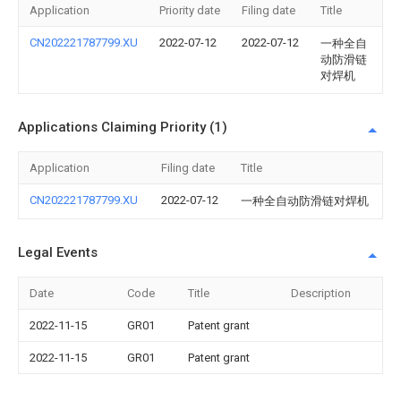
Application
Priority date
Filing date
Title
CN202221787799.XU
2022-07-12
2022-07-12
一种全自
动防滑链
对焊机
Applications Claiming Priority (1)
Application
Filing date
Title
CN202221787799.XU
2022-07-12
一种全自动防滑链对焊机
Legal Events
Date
Code
Title
Description
2022-11-15
GR01
Patent grant
2022-11-15
GR01
Patent grant