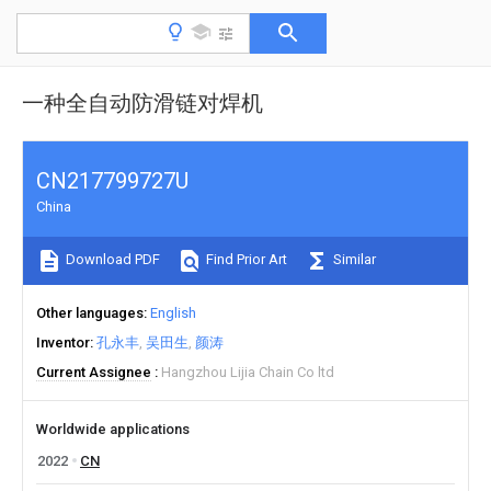
一种全自动防滑链对焊机
CN217799727U
China
Download PDF
Find Prior Art
Similar
Other languages
English
Inventor
孔永丰
吴田生
颜涛
Current Assignee
Hangzhou Lijia Chain Co ltd
Worldwide applications
2022
CN