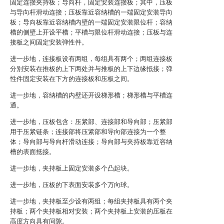
固定连接夹持板；导向杆，固定安装连接板；其中，压板
与导向杆滑动连接；压板靠近容纳槽的一端固定安装导向
板；导向板靠近容纳槽内壁的一端固定安装限位杆；容纳
槽的侧壁上开设平槽；平槽与限位杆滑动连接；压板与连
接板之间固定安装弹性件。
进一步地，连接板设有两组，每组具有两个；两组连接板
分别安装在推板的上下两处并与推板的上下边缘抵接；弹
性件固定安装在下方的连接板和压板之间。
进一步地，容纳槽的内壁还开设梯形槽；梯形槽与平槽连
通。
进一步地，压板包含：压紧部、连接部和导向部；压紧部
用于压紧链条；连接部将压紧部和导向部连接为一个整
体；导向部与导向杆滑动连接；导向部与夹持板靠近容纳
槽的表面抵接。
进一步地，夹持板上固定安装多个凸起块。
进一步地，压板的下表面安装多个万向球。
进一步地，夹持板至少设有两组；每组夹持板具有两个夹
持板；两个夹持板相对安装；两个夹持板上安装的压板在
高度方向具有间隙。