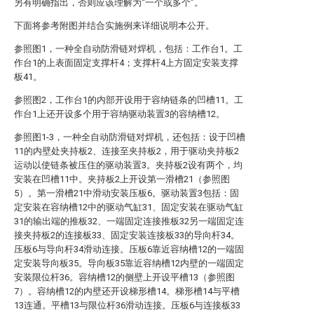
另有明确指出，否则应该理解为“一个或多个”。
下面将参考附图并结合实施例来详细说明本公开。
参照图1，一种全自动防滑链对焊机，包括：工作台1。工
作台1的上表面固定支撑杆4；支撑杆4上方固定安装支撑
板41。
参照图2，工作台1的内部开设用于容纳链条的凹槽11。工
作台1上还开设多个用于容纳驱动装置3的容纳槽12。
参照图1-3，一种全自动防滑链对焊机，还包括：设于凹槽
11的内壁处夹持板2、连接至夹持板2，用于驱动夹持板2
运动以使链条被压住的驱动装置3。夹持板2设有两个，均
安装在凹槽11中。夹持板2上开设第一滑槽21（参照图
5）。第一滑槽21中滑动安装压板6。驱动装置3包括：固
定安装在容纳槽12中的驱动气缸31、固定安装在驱动气缸
31的输出端的推板32、一端固定连接推板32另一端固定连
接夹持板2的连接板33、固定安装连接板33的导向杆34。
压板6与导向杆34滑动连接。压板6靠近容纳槽12的一端固
定安装导向板35。导向板35靠近容纳槽12内壁的一端固定
安装限位杆36。容纳槽12的侧壁上开设平槽13（参照图
7）。容纳槽12的内壁还开设梯形槽14。梯形槽14与平槽
13连通。平槽13与限位杆36滑动连接。压板6与连接板33