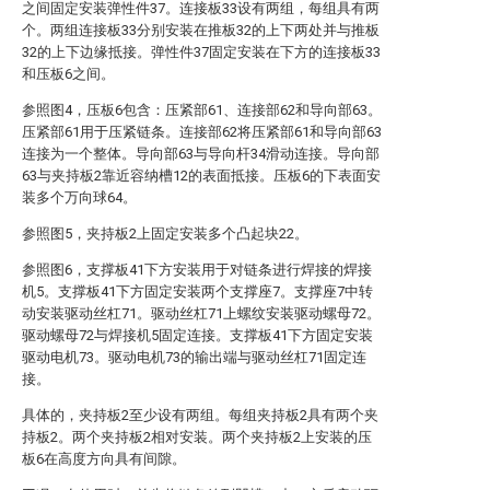
之间固定安装弹性件37。连接板33设有两组，每组具有两
个。两组连接板33分别安装在推板32的上下两处并与推板
32的上下边缘抵接。弹性件37固定安装在下方的连接板33
和压板6之间。
参照图4，压板6包含：压紧部61、连接部62和导向部63。
压紧部61用于压紧链条。连接部62将压紧部61和导向部63
连接为一个整体。导向部63与导向杆34滑动连接。导向部
63与夹持板2靠近容纳槽12的表面抵接。压板6的下表面安
装多个万向球64。
参照图5，夹持板2上固定安装多个凸起块22。
参照图6，支撑板41下方安装用于对链条进行焊接的焊接
机5。支撑板41下方固定安装两个支撑座7。支撑座7中转
动安装驱动丝杠71。驱动丝杠71上螺纹安装驱动螺母72。
驱动螺母72与焊接机5固定连接。支撑板41下方固定安装
驱动电机73。驱动电机73的输出端与驱动丝杠71固定连
接。
具体的，夹持板2至少设有两组。每组夹持板2具有两个夹
持板2。两个夹持板2相对安装。两个夹持板2上安装的压
板6在高度方向具有间隙。