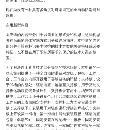
的传输，难以固定稳固。
现在尚没有一种具有多角度对链条固定的全自动防滑链对
焊机。
实用新型内容
本申请的内容部分用于以简要的形式介绍构思，这些构思
将在后面的具体实施方式部分被详细描述。本申请的内容
部分并不旨在标识要求保护的技术方案的关键特征或必要
特征，也不旨在用于限制所要求的保护的技术方案的范
围。
为了解决以上背景技术部分提到的技术问题，本申请的一
些实施例提供了一种全自动防滑链对焊机，包括：工作
台，工作台的内部开设用于容纳链条的凹槽；夹持板，设
于凹槽的内壁处；驱动装置，连接至夹持板，用于驱动夹
持板运动以使链条被压住；夹持板设有两个，均安装在凹
槽中；工作台上还开设多个用于容纳驱动装置的容纳槽；
工作台的上表面固定支撑杆；支撑杆上方固定安装支撑
板；支撑板下方安装用于对链条进行焊接的焊接机；夹持
板上开设第一滑槽；第一滑槽中滑动安装压板；驱动装置
包括：驱动气缸，固定安装在容纳槽中；推板，固定安装
在驱动气缸的输出端；连接板，一端固定连接推板另一端