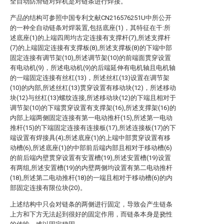
全自动防滑链对焊机是对链条进行焊接。
产品的结构可参照中国专利文献CN216576251U中所公开
的一种全自动链条对焊装置,包括底座(1)，其特征在干:所
述底座(1)的上端四周均古定连接有支撑杆(7),所述支撑杆
(7)的上端固定连接有支撑板(8),所述支撑板(8)的下端中部
固定连接有调节架(10),所述调节架(10)的前端面贯穿设置
有电动机(9)，所述电动机(9)的后端延伸有电机轴且电机轴
的一端固定连接有丝杠(13)，所述丝杠(13)设置在调节架
(10)的内部,所述丝杠(13)贯穿设置有移动块(12)，所述移动
块(12)与丝杠(13)螺纹连接,所述移动块(12)的下端且相对于
调节架(10)的下端贯穿设置有支撑架(16),所述支撑架(16)的
内部上端两侧固定连接有第一电动推杆(15),所述第一电动
推杆(15)的下端固定连接有连接板(17),所述连接板(17)的下
端设置有焊接具(4);所述底座(1)的上端中部贯穿设置有移
动槽(6),所述底座(1)的中部前后端内部且相对于移动槽(6)
的前后端内壁贯穿设置有安置槽(19),所述安置槽(19)设置
有两组,所述安置槽(19)的内壁两侧均设置有第二电动推杆
(18),所述第二电动推杆(18)的一端且相对于移动槽(6)的内
部固定连接有限位块(20)。
上述结构中只会对链条的两侧进行固定，导致会产生链条
上方和下方无法起到很好的固定作用，而链条本身是挠性