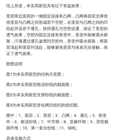
综上所述，本实用新型具有以下有益效果：
里层靠近面层的一侧固定连接有凸网，凸网将面层支撑使
得里层与凸网之间形成若干空腔，在里层与凸网之间的凹
陷处开设若干通孔，使得通孔与空腔连通，保证了里层的
透气效果，空腔内固定连接有形变件，形变件能够遇水膨
胀，汗液通过通孔渗透到空腔内，形变件吸水膨胀，将面
层顶起和里层均顶起，能够避免里层与体表完全接触，保
证了透气效果。
附图说明
图1为本实用新型的结构示意图；
图2为本实用新型散湿纱线的截面图；
图3为本实用新型支撑纱线的截面图；
图4为本实用新型变化网目组织的组织图。
图中：1、面层；2、里层；3、凸网；4、通孔；5、形变
件；6、散湿纱线；7、中空棉；8、亚麻纤维；9、异型截
面纤维；10、第一复合纱线；11、锦纶。
具体实施方式