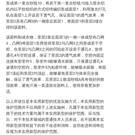
形成第一复合纱线10，将若干第一复合纱线10放入喷水织
机内以平纹组织的方式经纬编织形成面层1，利用激光打孔
机在面层1上开设若干透气孔，保证面层1的透气效果，将
里层2具有凸网3的一侧靠近面层1，将面层1和里层2缝合
得到该面料。
该面料制成衣物，里层2靠近面层1的一侧一体成型有凸网
3，凸网3将面层1支撑使得里层2与凸网3之间形成若干空
腔，在里层2与凸网3之间的凹陷处开设若干通孔4，使得
通孔4与空腔连通，保证了里层2的透气效果，空腔内固定
连接有形变件5，形变件5能够遇水膨胀，汗液通过通孔4
渗透到空腔内，形变件5为粘胶纤维，能够吸水膨胀，将面
层1顶起和里层2均顶起，能够避免里层2与体表完全接
触，保证了透气效果，且里层2上散湿纱线6具有很好的散
湿效果，避免汗液一直遗留在面料上，使得穿着更加舒
适。
以上所述仅是本实用新型的优选实施方式，本实用新型的
保护范围并不仅局限于上述实施例，凡属于本实用新型思
路下的技术方案均属于本实用新型的保护范围。应当指
出，对于本技术领域的普通技术人员来说，在不脱离本实
用新型原理前提下的若干改进和润饰，这些改进和润饰也
应视为本实用新型的保护范围。