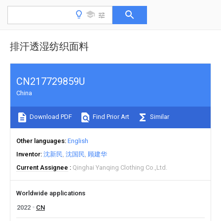
排汗透湿纺织面料
CN217729859U
China
Download PDF
Find Prior Art
Similar
Other languages
English
Inventor
沈新民
沈国民
顾建华
Current Assignee
Qinghai Yanqing Clothing Co.,Ltd.
Worldwide applications
2022
CN