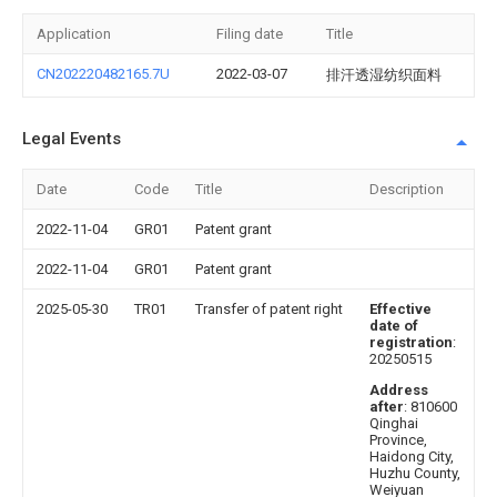
Application
Filing date
Title
CN202220482165.7U
2022-03-07
排汗透湿纺织面料
Legal Events
Date
Code
Title
Description
2022-11-04
GR01
Patent grant
2022-11-04
GR01
Patent grant
2025-05-30
TR01
Transfer of patent right
Effective
date of
registration
:
20250515
Address
after
: 810600
Qinghai
Province,
Haidong City,
Huzhu County,
Weiyuan