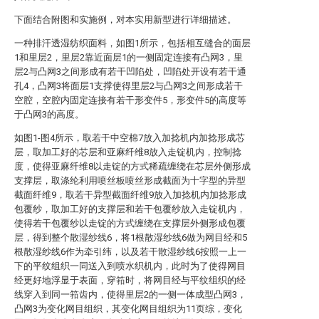
下面结合附图和实施例，对本实用新型进行详细描述。
一种排汗透湿纺织面料，如图1所示，包括相互缝合的面层
1和里层2，里层2靠近面层1的一侧固定连接有凸网3，里
层2与凸网3之间形成有若干凹陷处，凹陷处开设有若干通
孔4，凸网3将面层1支撑使得里层2与凸网3之间形成若干
空腔，空腔内固定连接有若干形变件5，形变件5的高度等
于凸网3的高度。
如图1-图4所示，取若干中空棉7放入加捻机内加捻形成芯
层，取加工好的芯层和亚麻纤维8放入走锭机内，控制捻
度，使得亚麻纤维8以走锭的方式稀疏缠绕在芯层外侧形成
支撑层，取涤纶利用喷丝板喷丝形成截面为十字型的异型
截面纤维9，取若干异型截面纤维9放入加捻机内加捻形成
包覆纱，取加工好的支撑层和若干包覆纱放入走锭机内，
使得若干包覆纱以走锭的方式缠绕在支撑层外侧形成包覆
层，得到整个散湿纱线6，将1根散湿纱线6做为网目经和5
根散湿纱线6作为牵引纬，以及若干散湿纱线6按照一上一
下的平纹组织一同送入到喷水织机内，此时为了使得网目
经更好地浮显于表面，穿筘时，将网目经与平纹组织的经
线穿入到同一筘齿内，使得里层2的一侧一体成型凸网3，
凸网3为变化网目组织，其变化网目组织为11页综，变化