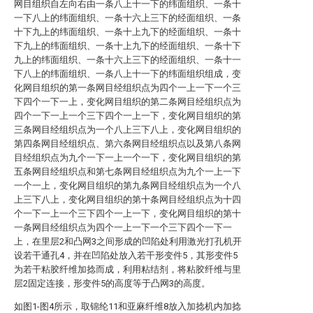
网目组织自左向右由一条八上十一下的纬面组织、一条十
一下八上的纬面组织、一条十六上三下的经面组织、一条
十下九上的纬面组织、一条十上九下的经面组织、一条十
下九上的纬面组织、一条十上九下的经面组织、一条十下
九上的纬面组织、一条十六上三下的经面组织、一条十一
下八上的纬面组织、一条八上十一下的纬面组织组成，变
化网目组织的第一条网目经组织点为四个一上一下一个三
下四个一下一上，变化网目组织的第二条网目经组织点为
四个一下一上一个三下四个一上一下，变化网目组织的第
三条网目经组织点为一个八上三下八上，变化网目组织的
第四条网目经组织点、第六条网目经组织点以及第八条网
目经组织点为九个一下一上一个一下，变化网目组织的第
五条网目经组织点和第七条网目经组织点为九个一上一下
一个一上，变化网目组织的第九条网目经组织点为一个八
上三下八上，变化网目组织的第十条网目经组织点为十四
个一下一上一个三下四个一上一下，变化网目组织的第十
一条网目经组织点为四个一上一下一个三下四个一下一
上，在里层2和凸网3之间形成的凹陷处利用激光打孔机开
设若干通孔4，并在凹陷处放入若干形变件5，其形变件5
为若干粘胶纤维加捻而成，利用粘结剂，将粘胶纤维与里
层2固定连接，形变件5的高度等于凸网3的高度。
如图1-图4所示，取锦纶11和亚麻纤维8放入加捻机内加捻