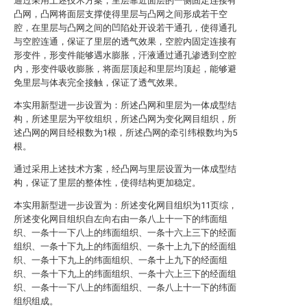
通过采用上述技术方案，里层靠近面层的一侧固定连接有
凸网，凸网将面层支撑使得里层与凸网之间形成若干空
腔，在里层与凸网之间的凹陷处开设若干通孔，使得通孔
与空腔连通，保证了里层的透气效果，空腔内固定连接有
形变件，形变件能够遇水膨胀，汗液通过通孔渗透到空腔
内，形变件吸收膨胀，将面层顶起和里层均顶起，能够避
免里层与体表完全接触，保证了透气效果。
本实用新型进一步设置为：所述凸网和里层为一体成型结
构，所述里层为平纹组织，所述凸网为变化网目组织，所
述凸网的网目经根数为1根，所述凸网的牵引纬根数均为5
根。
通过采用上述技术方案，经凸网与里层设置为一体成型结
构，保证了里层的整体性，使得结构更加稳定。
本实用新型进一步设置为：所述变化网目组织为11页综，
所述变化网目组织自左向右由一条八上十一下的纬面组
织、一条十一下八上的纬面组织、一条十六上三下的经面
组织、一条十下九上的纬面组织、一条十上九下的经面组
织、一条十下九上的纬面组织、一条十上九下的经面组
织、一条十下九上的纬面组织、一条十六上三下的经面组
织、一条十一下八上的纬面组织、一条八上十一下的纬面
组织组成。