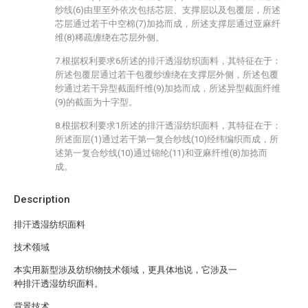
纱线(6)由里至外依次包括芯层、支撑层以及包覆层，所述
芯层通过若干中空棉(7)加捻而成，所述支撑层通过亚麻纤
维(8)稀疏缠绕在芯层外侧。
7.根据权利要求6所述的排汗透湿纺织面料，其特征在于：
所述包覆层通过若干包覆纱缠绕在支撑层外侧，所述包覆
纱通过若干异型截面纤维(9)加捻而成，所述异型截面纤维
(9)的截面为十字型。
8.根据权利要求1所述的排汗透湿纺织面料，其特征在于：
所述面层(1)通过若干第一复合纱线(10)经纬编织而成，所
述第一复合纱线(10)通过锦纶(11)和亚麻纤维(8)加捻而
成。
Description
排汗透湿纺织面料
技术领域
本实用新型涉及纺织物技术领域，更具体地说，它涉及一
种排汗透湿纺织面料。
背景技术