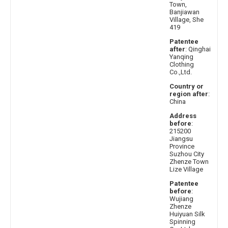
Town,
Banjiawan
Village, She
419
Patentee
after
: Qinghai
Yanqing
Clothing
Co.,Ltd.
Country or
region after
:
China
Address
before
:
215200
Jiangsu
Province
Suzhou City
Zhenze Town
Lize Village
Patentee
before
:
Wujiang
Zhenze
Huiyuan Silk
Spinning