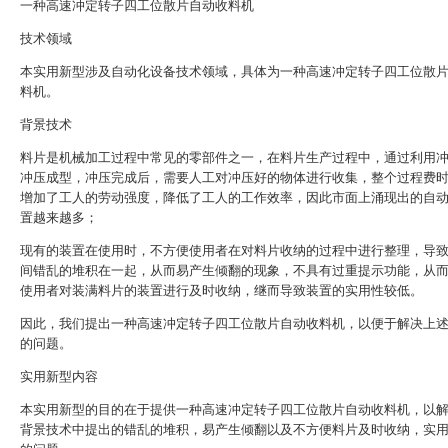
一种高速冲定转子四工位散片自动收料机
技术领域
本实用新型涉及自动化设备技术领域，具体为一种高速冲定转子四工位散
料机。
背景技术
料片是机械加工过程中常见的零部件之一，在料片生产过程中，通过利用
冲压成型，冲压完成后，需要人工对冲压好的物体进行收集，整个过程费
增加了工人的劳动强度，降低了工人的工作效率，因此市面上涌现出的自
置越来越多；
现有的装置在使用时，不方便使用者在对料片收纳的过程中进行整理，导
间错乱的堆积在一起，从而易产生倾翻的现象，不具有过重提示功能，从
使用者对装满料片的装置进行及时收纳，继而导致装置的实用性较低。
因此，我们提出一种高速冲定转子四工位散片自动收料机，以便于解决上
的问题。
实用新型内容
本实用新型的目的在于提供一种高速冲定转子四工位散片自动收料机，以
背景技术中提出的错乱的堆积，易产生倾翻以及不方便料片及时收纳，实