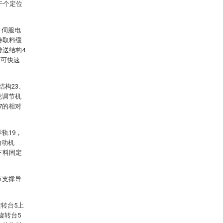
干个定位
，伺服电
待取料缓
传送结构4
品可快速
结构23、
轮调节机
7的相对
轨19，
动动机
下料固定
节支撑导
转台5上
旋转台5