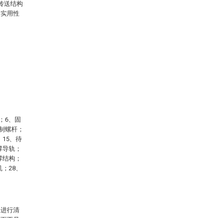
传送结构
，实用性
；6、固
控制螺杆；
15、待
撑导轨；
撑结构；
；28、
案进行清