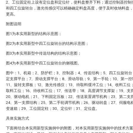
2、工位固定柱上设有定位盘和定位针，使料盘整齐下料；通过控制器控制
和四工位旋转台，激光传感仪可以精确确定料盘高度，便于及时收纳料盘
更高。
附图说明
图1为本实用新型的结构示意图；
图2为本实用新型中四工位旋转台的结构示意图；
图3为本实用新型中传送结构的结构示意图；
图4为本实用新型中四工位旋转台的侧视图。
图中：1、机箱；2、防护栏；3、控制器；4、传送结构；5、四工位旋转台
定支撑平台；7、滑动支撑平台；8、滑动导轨；9、第一手轮；10、第一
11、旋转支撑板；12、激光传感仪；13、待取料缓冲工位；14、收料工位；
取料工位；16、待收料工位；17、传送带；18、高度调节支撑架；19、支
20、驱动电机；21、下料固定压板；22、传送装置调节机构；23、第二支
24、第一支撑结构；25、第二手轮调节机构；26、驱动转盘；27、伺服电机
变速箱；29、工位固定柱；30、定位针；31、定位盘。
具体实施方式
下面将结合本实用新型实施例中的附图，对本实用新型实施例中的技术方