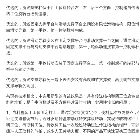
优选的，所述防护栏位于四工位旋转台左、右、后三个方向，控制器与传
四工位旋转台控制连接。
优选的，所述固定支撑平台与滑动支撑平台之间设有限位滑动结构，限位
由滑动导轨、第一手轮、第一控制螺杆构成。
优选的，所述滑动导轨安装在固定支撑平台与滑动支撑平台之间，通过滑
固定支撑平台与滑动支撑平台滑动连接，第一手轮驱动连接有第一控制螺
接。
优选的，所述第一手轮转动安装于固定支撑平台上，第一控制螺杆的端部
撑平台转动连接。
优选的，所述支撑导轨另一端下表面安装有高度调节支撑架，高度调节支
支撑导轨的高度。
与现有技术相比，本实用新型的有益效果是：具有传送结构和四工位旋转
乱的堆积，易产生倾翻以及不方便料片及时收纳，实用性较低的问题；
1、当料盘套于工位固定柱上，通过定位针贯穿定位，使料盘堆放更整齐，
经过变速箱调节后，通过驱动转盘带动旋转支撑板转动，实现待取料缓冲
料工位、待取料工位、待收料工位一次经过转动进过传送结构的端部，可
缓冲人工取料的节拍，减少人工劳动力度，不同的产品可快速更换工位固