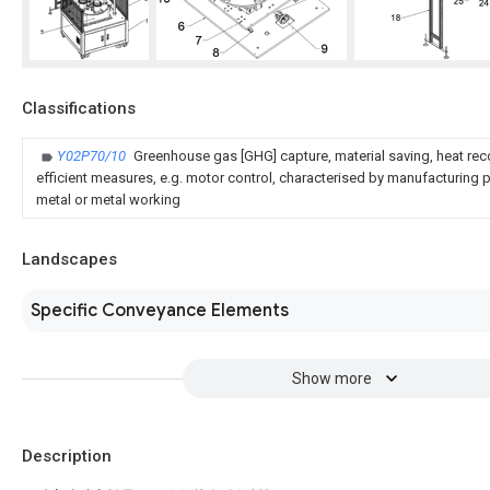
Classifications
Y02P70/10
Greenhouse gas [GHG] capture, material saving, heat rec
efficient measures, e.g. motor control, characterised by manufacturing pr
metal or metal working
Landscapes
Specific Conveyance Elements
Show more
Description