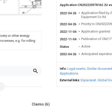
Application CN202220978162.2U e
Application filed by Z
2022-04-26
Equipment Co ltd
Priority to CN202220
2022-04-26
Application granted
2022-11-04
overy or other energy
Publication of CN21
2022-11-04
ocesses, e.g. for rolling
Active
Status
Anticipated expiratio
2032-04-26
Info
Legal events
Similar documen
Applications
External links
Espacenet
Global Do
Claims
(6)