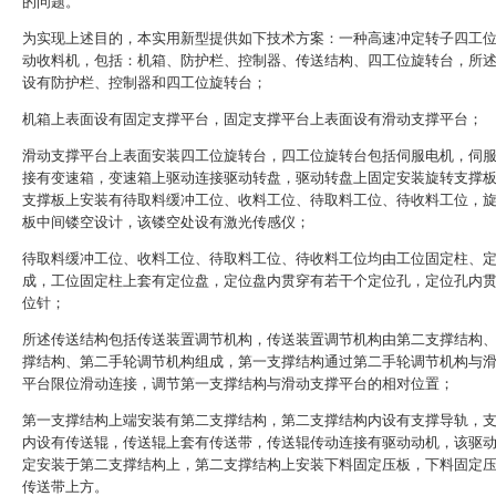
的问题。
为实现上述目的，本实用新型提供如下技术方案：一种高速冲定转子四工
动收料机，包括：机箱、防护栏、控制器、传送结构、四工位旋转台，所
设有防护栏、控制器和四工位旋转台；
机箱上表面设有固定支撑平台，固定支撑平台上表面设有滑动支撑平台；
滑动支撑平台上表面安装四工位旋转台，四工位旋转台包括伺服电机，伺
接有变速箱，变速箱上驱动连接驱动转盘，驱动转盘上固定安装旋转支撑
支撑板上安装有待取料缓冲工位、收料工位、待取料工位、待收料工位，
板中间镂空设计，该镂空处设有激光传感仪；
待取料缓冲工位、收料工位、待取料工位、待收料工位均由工位固定柱、
成，工位固定柱上套有定位盘，定位盘内贯穿有若干个定位孔，定位孔内
位针；
所述传送结构包括传送装置调节机构，传送装置调节机构由第二支撑结构
撑结构、第二手轮调节机构组成，第一支撑结构通过第二手轮调节机构与
平台限位滑动连接，调节第一支撑结构与滑动支撑平台的相对位置；
第一支撑结构上端安装有第二支撑结构，第二支撑结构内设有支撑导轨，
内设有传送辊，传送辊上套有传送带，传送辊传动连接有驱动动机，该驱
定安装于第二支撑结构上，第二支撑结构上安装下料固定压板，下料固定
传送带上方。