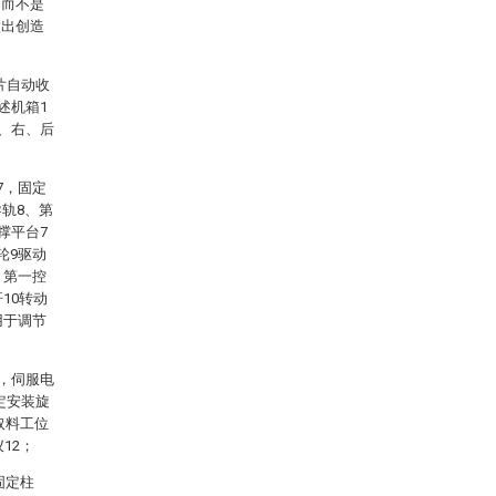
，而不是
做出创造
片自动收
述机箱1
左、右、后
7，固定
轨8、第
撑平台7
轮9驱动
，第一控
10转动
用于调节
7，伺服电
定安装旋
取料工位
12；
固定柱