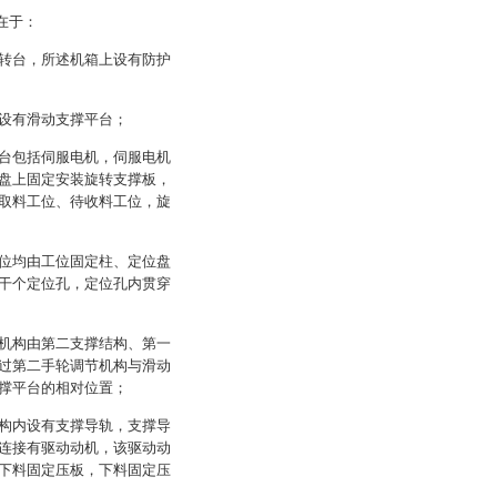
在于：
转台，所述机箱上设有防护
设有滑动支撑平台；
台包括伺服电机，伺服电机
盘上固定安装旋转支撑板，
取料工位、待收料工位，旋
位均由工位固定柱、定位盘
干个定位孔，定位孔内贯穿
机构由第二支撑结构、第一
过第二手轮调节机构与滑动
撑平台的相对位置；
构内设有支撑导轨，支撑导
连接有驱动动机，该驱动动
下料固定压板，下料固定压