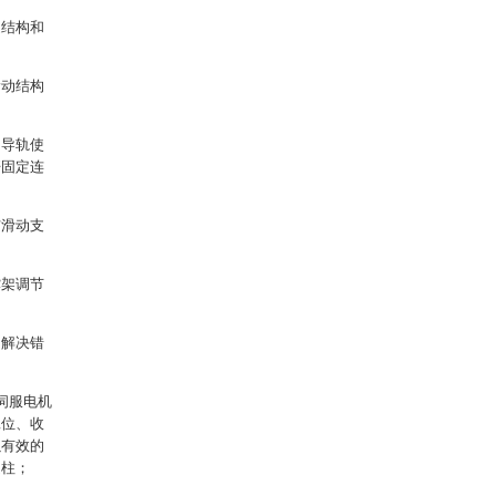
送结构和
滑动结构
动导轨使
杆固定连
与滑动支
撑架调节
台解决错
伺服电机
工位、收
以有效的
定柱；