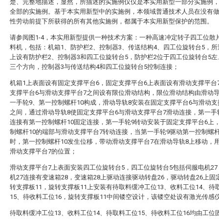
楚、完整地描述，显然，所描述的实施例仅仅是本实用新型一部分实施例
全部的实施例。基于本实用新型中的实施例，本领域普通技术人员在没有
性劳动前提下所获得的所有其他实施例，都属于本实用新型保护的范围。
请参阅图1-4，本实用新型提供一种技术方案：一种高速冲定转子四工位散
料机，包括：机箱1、防护栏2、控制器3、传送结构4、四工位旋转台5，所
上设有防护栏2、控制器3和四工位旋转台5，防护栏2位于四工位旋转台5
三个方向，控制器3与传送结构4和四工位旋转台5控制连接；
机箱1上表面设有固定支撑平台6，固定支撑平台6上表面设有滑动支撑平台
支撑平台6与滑动支撑平台7之间设有限位滑动结构，限位滑动结构由滑动导
一手轮9、第一控制螺杆10构成，滑动导轨8安装在固定支撑平台6与滑动支
之间，通过滑动导轨8使固定支撑平台6与滑动支撑平台7滑动连接，第一手
连接有第一控制螺杆10固定连接，第一手轮9转动安装于固定支撑平台6上
制螺杆10的端部与滑动支撑平台7转动连接，当第一手轮9驱动第一控制螺杆
时，第一控制螺杆10发生位移，带动滑动支撑平台7在滑动导轨8上移动，
滑动支撑平台7的位置；
滑动支撑平台7上表面安装四工位旋转台5，四工位旋转台5包括伺服电机2
机27连接有变速箱28，变速箱28上驱动连接驱动转盘26，驱动转盘26上固
转支撑板11，旋转支撑板11上安装有待取料缓冲工位13、收料工位14、待
15、待收料工位16，旋转支撑板11中间镂空设计，该镂空处设有激光传感仪
待取料缓冲工位13、收料工位14、待取料工位15、待收料工位16均由工位