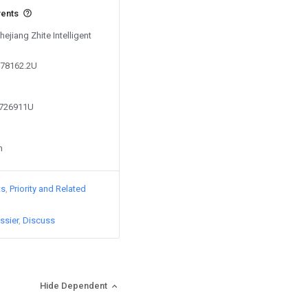
vents
hejiang Zhite Intelligent
978162.2U
7726911U
n
ts
Priority and Related
ssier
Discuss
Hide Dependent