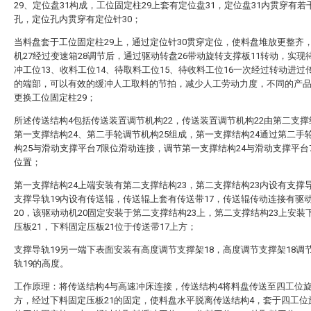
29、定位盘31构成，工位固定柱29上套有定位盘31，定位盘31内贯穿有若
孔，定位孔内贯穿有定位针30；
当料盘套于工位固定柱29上，通过定位针30贯穿定位，使料盘堆放更整齐
机27经过变速箱28调节后，通过驱动转盘26带动旋转支撑板11转动，实现
冲工位13、收料工位14、待取料工位15、待收料工位16一次经过转动进过
的端部，可以有效的缓冲人工取料的节拍，减少人工劳动力度，不同的产
更换工位固定柱29；
所述传送结构4包括传送装置调节机构22，传送装置调节机构22由第二支撑
第一支撑结构24、第二手轮调节机构25组成，第一支撑结构24通过第二手
构25与滑动支撑平台7限位滑动连接，调节第一支撑结构24与滑动支撑平台
位置；
第一支撑结构24上端安装有第二支撑结构23，第二支撑结构23内设有支撑导
支撑导轨19内设有传送辊，传送辊上套有传送带17，传送辊传动连接有驱
20，该驱动动机20固定安装于第二支撑结构23上，第二支撑结构23上安装
压板21，下料固定压板21位于传送带17上方；
支撑导轨19另一端下表面安装有高度调节支撑架18，高度调节支撑架18调
轨19的高度。
工作原理：将传送结构4与高速冲床连接，传送结构4将料盘传送至四工位旋
方，经过下料固定压板21的固定，使料盘水平脱离传送结构4，套于四工位