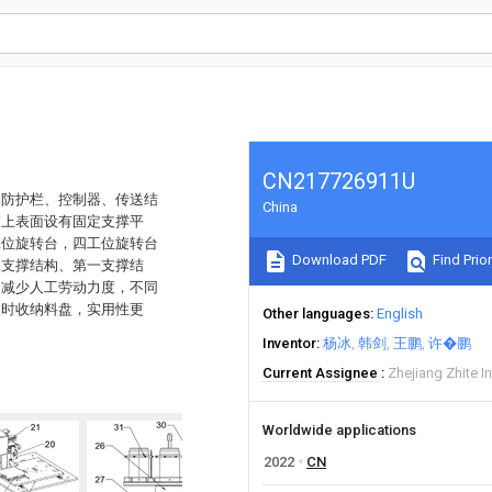
CN217726911U
、防护栏、控制器、传送结
China
箱上表面设有固定支撑平
工位旋转台，四工位旋转台
Download PDF
Find Prior
二支撑结构、第一支撑结
，减少人工劳动力度，不同
及时收纳料盘，实用性更
Other languages
English
Inventor
杨冰
韩剑
王鹏
许�鹏
Current Assignee
Zhejiang Zhite I
Worldwide applications
2022
CN