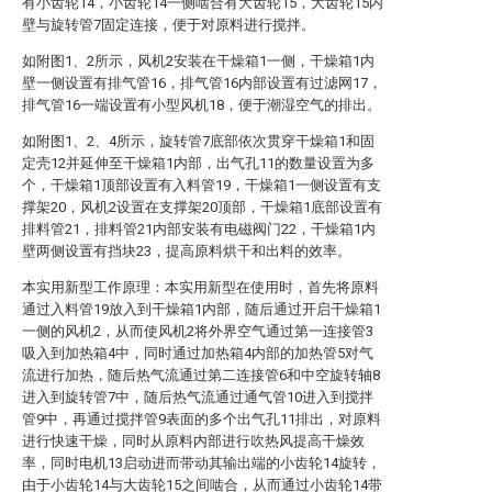
有小齿轮14，小齿轮14一侧啮合有大齿轮15，大齿轮15内
壁与旋转管7固定连接，便于对原料进行搅拌。
如附图1、2所示，风机2安装在干燥箱1一侧，干燥箱1内
壁一侧设置有排气管16，排气管16内部设置有过滤网17，
排气管16一端设置有小型风机18，便于潮湿空气的排出。
如附图1、2、4所示，旋转管7底部依次贯穿干燥箱1和固
定壳12并延伸至干燥箱1内部，出气孔11的数量设置为多
个，干燥箱1顶部设置有入料管19，干燥箱1一侧设置有支
撑架20，风机2设置在支撑架20顶部，干燥箱1底部设置有
排料管21，排料管21内部安装有电磁阀门22，干燥箱1内
壁两侧设置有挡块23，提高原料烘干和出料的效率。
本实用新型工作原理：本实用新型在使用时，首先将原料
通过入料管19放入到干燥箱1内部，随后通过开启干燥箱1
一侧的风机2，从而使风机2将外界空气通过第一连接管3
吸入到加热箱4中，同时通过加热箱4内部的加热管5对气
流进行加热，随后热气流通过第二连接管6和中空旋转轴8
进入到旋转管7中，随后热气流通过通气管10进入到搅拌
管9中，再通过搅拌管9表面的多个出气孔11排出，对原料
进行快速干燥，同时从原料内部进行吹热风提高干燥效
率，同时电机13启动进而带动其输出端的小齿轮14旋转，
由于小齿轮14与大齿轮15之间啮合，从而通过小齿轮14带