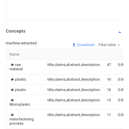
Concepts
machine-extracted
Download
Filter table
Name
raw
title,claims,abstract,description
47
0.000
material
plastic
title,claims,abstract,description
16
0.000
plastic
title,claims,abstract,description
16
0.000
title,claims,abstract,description
15
0.000
Microplastic
title,claims,abstract,description
11
0.000
manufacturing
process