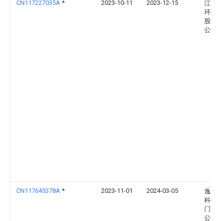
CN117227035A
*
2023-10-11
2023-12-15
江苏
环保
股份
公司
CN117645378A
*
2023-11-01
2024-03-05
逸辰
科技(
门)有
公司