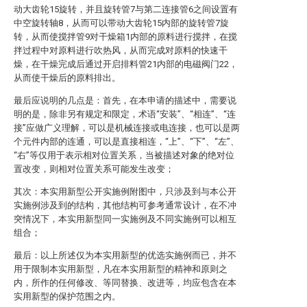
动大齿轮15旋转，并且旋转管7与第二连接管6之间设置有
中空旋转轴8，从而可以带动大齿轮15内部的旋转管7旋
转，从而使搅拌管9对干燥箱1内部的原料进行搅拌，在搅
拌过程中对原料进行吹热风，从而完成对原料的快速干
燥，在干燥完成后通过开启排料管21内部的电磁阀门22，
从而使干燥后的原料排出。
最后应说明的几点是：首先，在本申请的描述中，需要说
明的是，除非另有规定和限定，术语“安装”、“相连”、“连
接”应做广义理解，可以是机械连接或电连接，也可以是两
个元件内部的连通，可以是直接相连，“上”、“下”、“左”、
“右”等仅用于表示相对位置关系，当被描述对象的绝对位
置改变，则相对位置关系可能发生改变；
其次：本实用新型公开实施例附图中，只涉及到与本公开
实施例涉及到的结构，其他结构可参考通常设计，在不冲
突情况下，本实用新型同一实施例及不同实施例可以相互
组合；
最后：以上所述仅为本实用新型的优选实施例而已，并不
用于限制本实用新型，凡在本实用新型的精神和原则之
内，所作的任何修改、等同替换、改进等，均应包含在本
实用新型的保护范围之内。