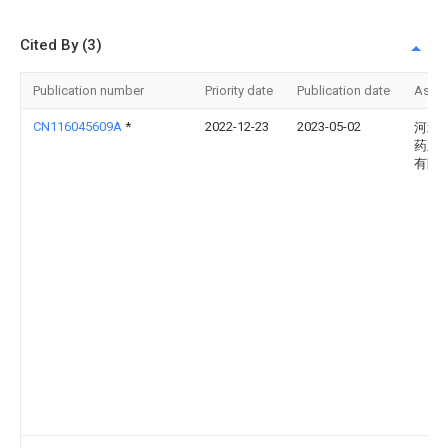
Cited By (3)
Publication number
Priority date
Publication date
Assi
CN116045609A
*
2022-12-23
2023-05-02
河北
药业
有限