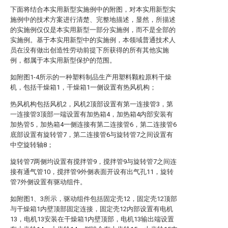
下面将结合本实用新型实施例中的附图，对本实用新型实
施例中的技术方案进行清楚、完整地描述，显然，所描述
的实施例仅仅是本实用新型一部分实施例，而不是全部的
实施例。基于本实用新型中的实施例，本领域普通技术人
员在没有做出创造性劳动前提下所获得的所有其他实施
例，都属于本实用新型保护的范围。
如附图1-4所示的一种塑料制品生产用塑料颗粒原料干燥
机，包括干燥箱1，干燥箱1一侧设置有热风机构；
热风机构包括风机2，风机2顶部设置有第一连接管3，第
一连接管3顶部一端设置有加热箱4，加热箱4内部安装有
加热管5，加热箱4一侧连接有第二连接管6，第二连接管6
底部设置有旋转管7，第二连接管6与旋转管7之间设置有
中空旋转轴8；
旋转管7两侧均设置有搅拌管9，搅拌管9与旋转管7之间连
接有通气管10，搅拌管9外侧表面开设有出气孔11，旋转
管7外侧设置有驱动组件。
如附图1、3所示，驱动组件包括固定壳12，固定壳12顶部
与干燥箱1内壁顶部固定连接，固定壳12内部设置有电机
13，电机13安装在干燥箱1内壁顶部，电机13输出端设置