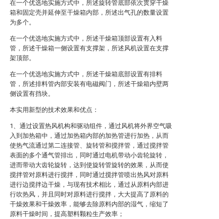
在一个优选地实施方式中，所述旋转管底部依次贯穿干燥
箱和固定壳并延伸至干燥箱内部，所述出气孔的数量设置
为多个。
在一个优选地实施方式中，所述干燥箱顶部设置有入料
管，所述干燥箱一侧设置有支撑架，所述风机设置在支撑
架顶部。
在一个优选地实施方式中，所述干燥箱底部设置有排料
管，所述排料管内部安装有电磁阀门，所述干燥箱内壁两
侧设置有挡块。
本实用新型的技术效果和优点：
1、通过设置热风机构和驱动组件，通过风机将外界空气吸
入到加热箱中，通过加热箱内部的加热管进行加热，从而
使热气流通过第二连接管、旋转管和搅拌管，通过搅拌管
表面的多个通气管排出，同时通过电机带动小齿轮旋转，
进而带动大齿轮旋转，达到使旋转管旋转的效果，从而使
搅拌管对原料进行搅拌，同时通过搅拌管喷出热风对原料
进行边搅拌边干燥，与现有技术相比，通过从原料内部进
行吹热风，并且同时对原料进行搅拌，大大提高了原料的
干燥效果和干燥效率，能够去除原料内部的湿气，缩短了
原料干燥时间，提高塑料颗粒生产效率；