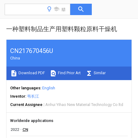
一种塑料制品生产用塑料颗粒原料干燥机
CN217670456U
China
Download PDF
Find Prior Art
Similar
Other languages
English
Inventor
韦长江
Current Assignee
Anhui Yihao New Material Technology Co ltd
Worldwide applications
2022
CN