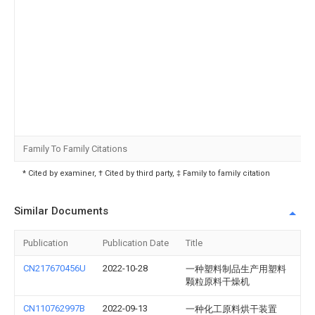
Family To Family Citations
* Cited by examiner, † Cited by third party, ‡ Family to family citation
Similar Documents
Publication
Publication Date
Title
CN217670456U
2022-10-28
一种塑料制品生产用塑料
颗粒原料干燥机
CN110762997B
2022-09-13
一种化工原料烘干装置