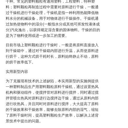
千种。常见的塑料颗粒有通用塑料，工程塑料，特种塑
料；塑料颗粒再制造过程中需要对原料进行干燥，一般通
过干燥机进行干燥处理，干燥机是指一种利用热能降低物
料水分的机械设备，用于对物体进行干燥操作。干燥机通
过加热使物料中的湿分(一般指水分或其他可挥发性液体成
分)汽化逸出，以获得规定湿含量的固体物料。干燥的目的
是为了物料使用或进一步加工的需要。
目前市场上塑料颗粒进行干燥时，一般是将原料直接放入
到干燥箱中，通过对干燥箱内部进行升温，从而使原料进
行烘干，这种方式烘干耗时长，原料始终静止不动，原料
的烘干效率低下。
实用新型内容
为了克服现有技术的上述缺陷，本实用新型的实施例提供
一种塑料制品生产用塑料颗粒原料干燥机，通过设置热风
机构和驱动组件，使搅拌管对原料进行搅拌，同时通过搅
拌管喷出热风对原料进行边搅拌边干燥，通过从原料内部
进行吹热风，并且同时对原料进行搅拌，大大提高了原料
的干燥效果和干燥效率，能够去除原料内部的湿气，缩短
了原料干燥时间，提高塑料颗粒生产效率，以解决上述背
景技术中提出的问题。