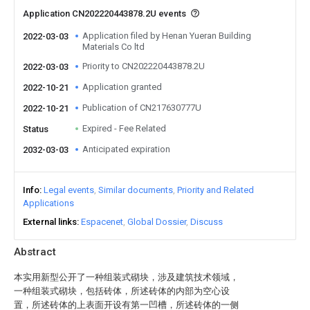
Application CN202220443878.2U events
Application filed by Henan Yueran Building
2022-03-03
Materials Co ltd
Priority to CN202220443878.2U
2022-03-03
Application granted
2022-10-21
Publication of CN217630777U
2022-10-21
Expired - Fee Related
Status
Anticipated expiration
2032-03-03
Info
Legal events
Similar documents
Priority and Related
Applications
External links
Espacenet
Global Dossier
Discuss
Abstract
本实用新型公开了一种组装式砌块，涉及建筑技术领域，
一种组装式砌块，包括砖体，所述砖体的内部为空心设
置，所述砖体的上表面开设有第一凹槽，所述砖体的一侧