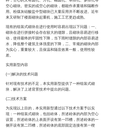
种，空心的又有圆孔、方孔、椭圆孔、单排孔、多排孔等
空心砌块。密实的或空心的砌块，都能作承重墙和隔断作
用。粉煤灰硅酸盐中型砌块已大量应用并不断改进。近年
来又研制了楼面砌块起重机，施工工艺更趋成熟。
现有的组装式砌块在进行使用时容易出现以下问题：一、
砌块在进行拼接时会存在较大的缝隙，且砌块容易进行移
动，使得最终的牢固性下降，当下雨时缝隙的内部容易进
水，降低整个建筑主体强度的下降，二、常规的砌块内部
为实心，重量较大，且保温和隔音效果一般，使用性较
差。
实用新型内容
(一)解决的技术问题
针对现有技术的不足，本实用新型提供了一种组装式砌
块，解决了上述背景技术中提出的问题。
(二)技术方案
为实现以上目的，本实用新型通过以下技术方案予以实
现：一种组装式砌块，包括砖体，所述砖体的内部为空心
设置，所述砖体的上表面开设有第一凹槽，所述砖体的一
侧开设有第二凹槽，所述砖体的底部固定连接有第一楔