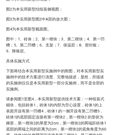
图2为本实用新型结组装侧视图；
图3为本实用新型图2中A部的放大图；
图4为本实用新型截面图。
图中：1、砖体；2、第一楔块；3、第二楔块；4、第一凹
槽；5、第二凹槽；6、支架；7、保温层；8、密封板；
9、降噪层。
具体实施方式
下面将结合本实用新型实施例中的附图，对本实用新型实
施例中的技术方案进行清楚、完整地描述，显然，所描述
的实施例仅仅是本实用新型一部分实施例，而不是全部的
实施例。
请参阅图1至图4，本实用新型提供技术方案：一种组装式
砌块，包括砖体1，砖体1的内部为空心设置，砖体1的上
表面开设有第一凹槽4，砖体1 的一侧开设有第二凹槽5，
砖体1的底部固定连接有第一楔块2，第一楔块2 的形状为
梯形，第一楔块2的厚度为2cm，第一楔块2的两端距砖体1
底部的两端之间的距离为2cm，第一楔块2的底角角度为60