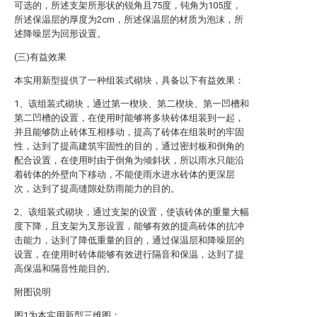
可选的，所述支架所形状的锐角且75度，钝角为105度，
所述保温层的厚度为2cm，所述保温层的材质为泡沫，所
述降噪层为回形设置。
(三)有益效果
本实用新型提供了一种组装式砌块，具备以下有益效果：
1、该组装式砌块，通过第一楔块、第二楔块、第一凹槽和
第二凹槽的设置，在使用时能够将多块砖体组装到一起，
并且能够防止砖体互相移动，提高了砖体在组装时的牢固
性，达到了提高建筑牢固性的目的，通过密封板和倒角的
配合设置，在使用时由于倒角为倾斜状，所以雨水只能沿
着砖体的外壁向下移动，不能使雨水进水砖体的更深层
次，达到了提高缝隙处防雨能力的目的。
2、该组装式砌块，通过支架的设置，使该砖体的重量大幅
度下降，且支架为叉形设置，能够有效的提高砖体的抗冲
击能力，达到了降低重量的目的，通过保温层和降噪层的
设置，在使用时砖体能够有效进行隔音和保温，达到了提
高保温和隔音性能目的。
附图说明
图1为本实用新型三维图；