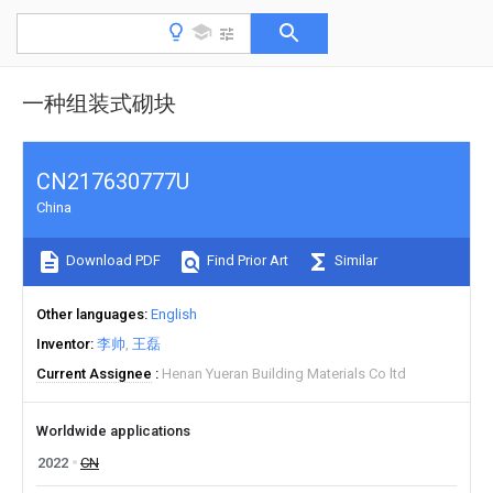
一种组装式砌块
CN217630777U
China
Download PDF
Find Prior Art
Similar
Other languages
English
Inventor
李帅
王磊
Current Assignee
Henan Yueran Building Materials Co ltd
Worldwide applications
2022
CN