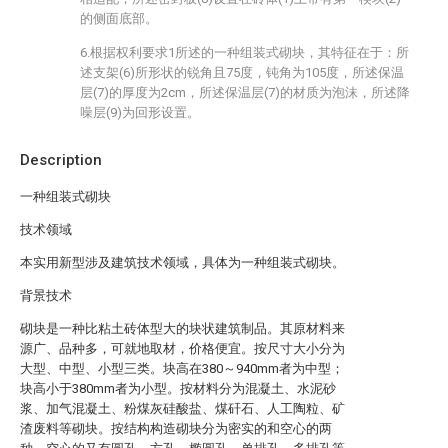
的侧面底部。
6.根据权利要求1所述的一种组装式砌块，其特征在于：所
述支架(6)所形状的锐角且75度，钝角为105度，所述保温
层(7)的厚度为2cm，所述保温层(7)的材质为泡沫，所述降
噪层(9)为回形设置。
Description
一种组装式砌块
技术领域
本实用新型涉及建筑技术领域，具体为一种组装式砌块。
背景技术
砌块是一种比粘土砖体型大的块状建筑制品。其原材料来
源广、品种多，可就地取材，价格便宜。按尺寸大小分为
大型、中型、小型三类。块高在380～940mm者为中型；
块高小于380mm者为小型。按材料分为混凝土、水泥砂
浆、加气混凝土、粉煤灰硅酸盐、煤矸石、人工陶粒、矿
渣废料等砌块。按结构构造砌块分为密实的和空心的两