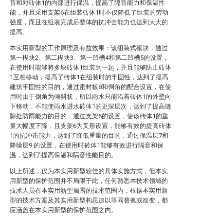
音和对砖体1的内部进行保温，提高了隔音能力和保温性
能，并且采用支架6在组装砖体1时不仅降低了组装的劳动
强度，而且在组装完成后整体的抗冲击能力也达到大大的
提高。
本实用新型的工作原理及有益效果：该组装式砌块，通过
第一楔块2、第二楔块3、第一凹槽4和第二凹槽5的设置，
在使用时能够将多块砖体1组装到一起，并且能够防止砖体
1互相移动，提高了砖体1在组装时的牢固性，达到了提高
建筑牢固性的目的，通过密封板8和倒角的配合设置，在使
用时由于倒角为倾斜状，所以雨水只能沿着砖体1的外壁向
下移动，不能使雨水进水砖体1的更深层次，达到了提高缝
隙处防雨能力的目的，通过支架6的设置，使该砖体1的重
量大幅度下降，且支架6为叉形设置，能够有效的提高砖体
1的抗冲击能力，达到了降低重量的目的，通过保温层7和
降噪层9 的设置，在使用时砖体1能够有效进行隔音和保
温，达到了提高保温和隔音性能目的。
以上所述，仅为本实用新型较佳的具体实施方式，但本实
用新型的保护范围并不局限于此，任何熟悉本技术领域的
技术人员在本实用新型揭露的技术范围内，根据本实用新
型的技术方案及其实用新型构思加以等同替换或改变，都
应涵盖在本实用新型的保护范围之内。