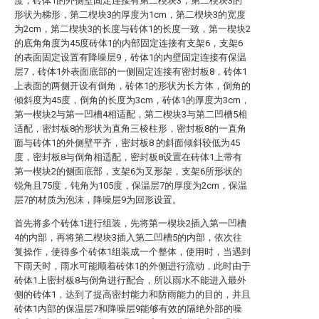
度，砖体1的外侧壁固定连接有第二楔块3，第二楔块3的
形状为梯形，第二楔块3的厚度为1cm，第二楔块3的宽度
为2cm，第二楔块3的长度与砖体1的长度一致，第一楔块2
的底角角度为45度砖体1的内部固定连接有支架6，支架6
的表面固定设置有降噪层9，砖体1的内壁固定连接有保温
层7，砖体1外表面底部的一侧固定连接有密封板8，砖体1
上表面的两侧开设有倒角，砖体1的形状为长方体，倒角的
倾斜度为45度，倒角的长度为3cm，砖体1的厚度为3cm，
第一楔块2与第一凹槽4相适配，第二楔块3与第二凹槽5相
适配，密封板8的形状为直角三棱柱形，密封板8的一直角
面与砖体1的外侧壁平齐，密封板8 的斜面倾斜较低为45
度，密封板8与倒角相适配，密封板8设置在砖体1上带有
第一楔块2的侧面底部，支架6为叉形架，支架6所形状的
锐角且75度，钝角为105度，保温层7的厚度为2cm，保温
层7的材质为泡沫，降噪层9为回形设置。
首先将多个砖体1进行组装，先将第一楔块2插入第一凹槽
4的内部，再将第二楔块3插入第二凹槽5的内部，依次往
复操作，使得多个砖体1组装成一个整体，使用时，当遇到
下雨天时，雨水可能顺着砖体1的外侧进行流动，此时由于
砖体1上密封板8与倒角进行配合，所以雨水不能进入最外
侧的砖体1，达到了提高密封能力和防雨能力的目的，并且
砖体1内部的保温层7和降噪层9能够有效的隔绝外部的噪