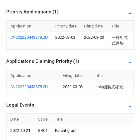
Priority Applications (1)
Application
Priority date
Filing date
Title
CN202220443878.2U
2022-03-03
2022-03-03
一种组装
式砌块
Applications Claiming Priority (1)
Application
Filing date
Title
CN202220443878.2U
2022-03-03
一种组装式砌块
Legal Events
Date
Code
Title
2022-10-21
GR01
Patent grant