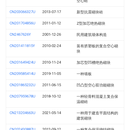
空心砖
CN203066327U
2013-07-17
新型抗震砌块砖
CN201704856U
2011-01-12
Z型加芯绝热砌块
CN2467626Y
2001-12-26
民用建筑墙体构造
CN201411815Y
2010-02-24
装有挤塑板的复合空心砌
块
CN201649424U
2010-11-24
加芯型凹槽绝热砌块
CN209585414U
2019-11-05
一种墙板
CN201865232U
2011-06-15
凹凸型空心双功能砌块
CN207959678U
2018-10-12
一种轻骨料混凝土复合保
温砌砖
CN213204663U
2021-05-14
一种用于建造平面结构的
建筑砌块
CN202430887U
2012-09-12
一种复合保温烧结砌块