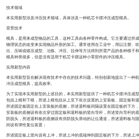
技术领域
本实用新型涉及冲压技术领域，具体涉及一种机芯卡摆冲压成型模具。
背景技术
模具，是用来成型物品的工具，这种工具由各种零件构成。它主要通过所
物理状态的改变来实现物品外形的加工。通常使用在工业中，用以注塑、
出、压铸或锻压成型、冶炼、冲压、拉伸等方法得到所需产品的各种模子
模具种类很多，但是没有适用于机芯卡摆这种小零部件的冲压模具。
实用新型内容
本实用新型旨在解决现有技术中存在的技术问题，特别创新地提出了一种
冲压成型模具，提高效率。
为了实现本实用新型的上述目的，本实用新型提供了一种机芯卡摆冲压成
包括上模和下模，所述上模包括从上至下依次设置的上安装板、固定板和
所述固定板固定在上安装板的底侧，所述退料板间隔设置在固定板的下方
安装板的底侧设有依次穿过固定板和退料板的竖向导杆，所述竖向导杆的
防脱头，所述退料板的底侧设有供防脱头滑动的让位通道，所述退料板与
间设有弹性复位装置；
所述固定板上竖向设有上冲，所述上冲的底端伸到固定板的下方，所述上