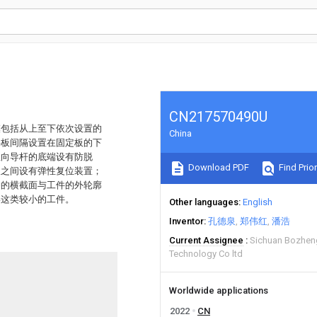
CN217570490U
模包括从上至下依次设置的
China
料板间隔设置在固定板的下
竖向导杆的底端设有防脱
Download PDF
Find Prior
板之间设有弹性复位装置；
冲的横截面与工件的外轮廓
摆这类较小的工件。
Other languages
English
Inventor
孔德泉
郑伟红
潘浩
Current Assignee
Sichuan Bozhen
Technology Co ltd
Worldwide applications
2022
CN