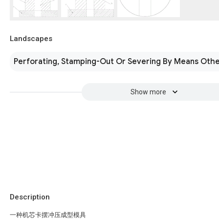
Landscapes
Perforating, Stamping-Out Or Severing By Means Othe
Show more
Description
一种机芯卡摆冲压成型模具