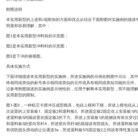
附图说明
本实用新型的上述和/或附加的方面和优点从结合下面附图对实施例的描述
明显和容易理解，其中：
图1是本实用新型冲料前的示意图；
图2是本实用新型冲料时的示意图；
图3是下冲的俯视图。
具体实施方式
下面详细描述本实用新型的实施例，所述实施例的示例在附图中示出，其
终相同或类似的标号表示相同或类似的元件或具有相同或类似功能的元件
过参考附图描述的实施例是示例性的，仅用于解释本实用新型，而不能理
实用新型的限制。
图1-图3，一种机芯卡摆冲压成型模具，包括上模和下模，所述上模包括从
次设置的上安装板1、固定板2和退料板5。所述固定板2固定在上安装板1
述退料板5间隔设置在固定板2的下方。所述上安装板1的底侧设有依次穿过
和退料板5的竖向导杆4，所述竖向导杆4的底端设有防脱头。所述退料板5
有供防脱头滑动的让位通道5a，所述退料板5与固定板2之间设有弹性复位装