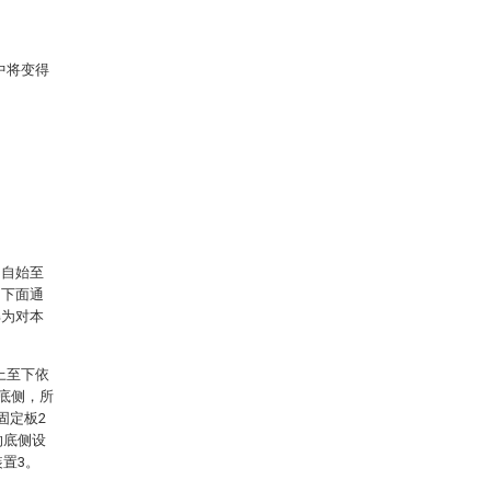
中将变得
中自始至
。下面通
解为对本
上至下依
的底侧，所
固定板2
的底侧设
置3。