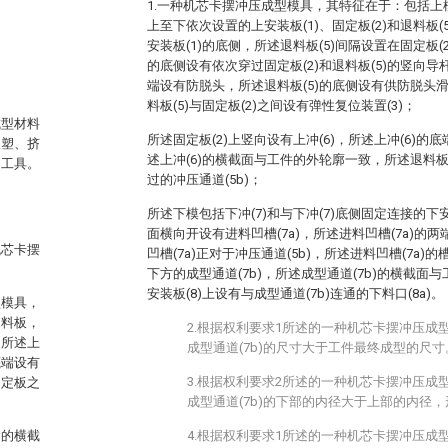
1.一种机芯卡摆冲压成型模具，其特征在于：包括
上至下依次设置的上安装板(1)、固定板(2)和退料板(
安装板(1)的底侧，所述退料板(5)间隔设置在固定板(
的底侧设有依次穿过固定板(2)和退料板(5)的竖向导杆
端设有防脱头，所述退料板(5)的底侧设有供防脱头滑
料板(5)与固定板(2)之间设有弹性复位装置(3)；
成型材料
所述固定板(2)上竖向设有上冲(6)，所述上冲(6)的
吹塑、挤
述上冲(6)的横截面与工件的外轮廓一致，所述退料板(
和工具。
过的冲压通道(5b)；
所述下模包括下冲(7)和与下冲(7)底侧固定连接的下安
面横向开设有进料凹槽(7a)，所述进料凹槽(7a)的
机芯卡摆
凹槽(7a)正对于冲压通道(5b)，所述进料凹槽(7a)
下方的成型通道(7b)，所述成型通道(7b)的横截面
安装板(8)上设有与成型通道(7b)连通的下料口(8a)。
型模具，
退料板，
2.根据权利要求1所述的一种机芯卡摆冲压成
，所述上
成型通道(7b)的尺寸大于工件最终成型的尺寸
底端设有
3.根据权利要求2所述的一种机芯卡摆冲压成
固定板之
成型通道(7b)的下部的内径大于上部的内径，形
冲的横截
4.根据权利要求1所述的一种机芯卡摆冲压成