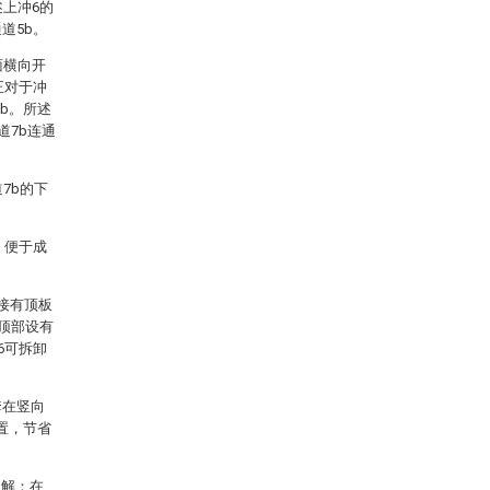
述上冲6的
道5b。
面横向开
正对于冲
b。所述
道7b连通
7b的下
，便于成
接有顶板
的顶部设有
6可拆卸
套在竖向
置，节省
理解：在