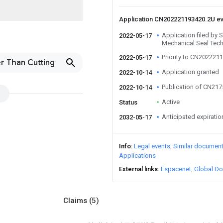
Application CN202221193420.2U e
Application filed by
2022-05-17
Mechanical Seal Tech
Priority to CN202221
2022-05-17
r Than Cutting
Application granted
2022-10-14
Publication of CN21
2022-10-14
Active
Status
Anticipated expiratio
2032-05-17
Info
Legal events
Similar documen
Applications
External links
Espacenet
Global Do
Claims
(5)