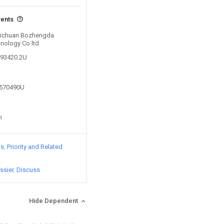
vents
 Sichuan Bozhengda
nology Co ltd
193420.2U
7570490U
n
ts
Priority and Related
ssier
Discuss
Hide Dependent