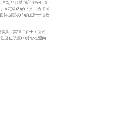
上冲(6)的顶端固定连接有顶
位于固定板(2)的下方，所述固
，使得固定板(2)的底部于顶板
型模具，其特征在于：所述
性复位装置(3)外套在竖向