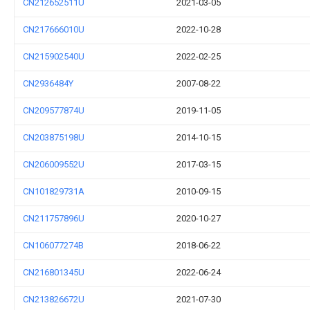
CN212652511U
2021-03-05
CN217666010U
2022-10-28
CN215902540U
2022-02-25
CN2936484Y
2007-08-22
CN209577874U
2019-11-05
CN203875198U
2014-10-15
CN206009552U
2017-03-15
CN101829731A
2010-09-15
CN211757896U
2020-10-27
CN106077274B
2018-06-22
CN216801345U
2022-06-24
CN213826672U
2021-07-30