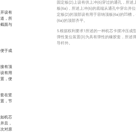
固定板(2)上设有供上冲(6)穿过的通孔，所述
板(6a)，所述上冲(6)的底端从通孔中穿出并
向开设有
定板(2)的顶部设有用于容纳顶板(6a)的凹槽
通道，所
(6a)的顶部齐平。
横截面与
5.根据权利要求1所述的一种机芯卡摆冲压成
弹性复位装置(3)为具有弹性的橡胶套，所述弹
导杆外。
，便于成
连接有顶
部设有用
设置，便
外套在竖
装置，节
工如机芯
，并且，
多次对原