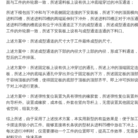
面与工件的外轮廓一致，所述退料板上设有供上冲底端穿过的冲压通道；
所述下模包括下冲和与下冲底侧固定连接的下安装板，所述下冲的顶面横
进料凹槽，所述进料凹槽的两端延伸到下冲外，所述进料凹槽正对于冲压
述进料凹槽的槽底设有位于冲压通道正下方的成型通道，所述成型通道的
工件的外轮廓一致，所述下安装板上设有与成型通道连通的下料口。
上述方案中：所述成型通道的尺寸大于工件最终成型的尺寸。
上述方案中：所述成型通道的下部的内径大于上部的内径，形成下料通道
型后的工件掉落。
上述方案中：所述固定板上设有供上冲穿过的通孔，所述上冲的顶端固定
板，所述上冲的底端从通孔中穿出并位于固定板的下方，所述固定板的顶
于容纳顶板的凹槽，使得固定板的底部于顶板的顶部齐平。即上冲可拆卸
于对上冲进行更换。
上述方案中：所述弹性复位装置为具有弹性的橡胶套，所述弹性复位装置
向导杆外。设置成橡胶，成本低，外套在竖向导杆上，无需设置其他固定
省空间，组装方便。
综上所述，由于采用了上述技术方案，本实用新型的有益效果是：便于加
卡摆这类较小的工件。能够直接将长条状的型材从进料凹槽中放在下冲上
每次进行冲料时，仅需要挪动一个工件的位置即可，提高工作效率，无需
材料定位，快速高效。