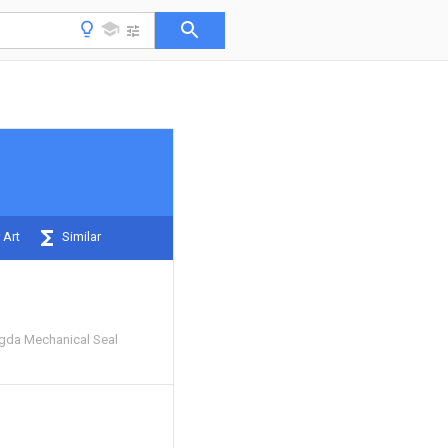
 Art
Similar
gda Mechanical Seal