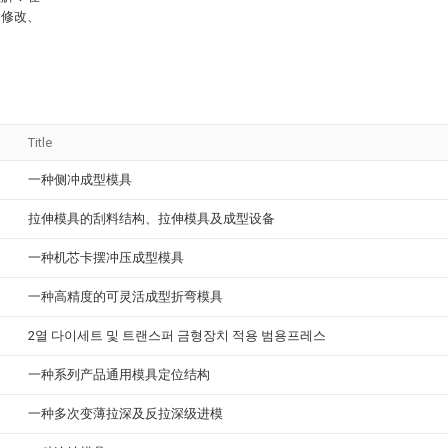
、修改、
Title
一种侧冲成型模具
拉伸模具的刮料结构、拉伸模具及成型设备
一种机芯卡摆冲压成型模具
一种高精度的可灵活成型折弯模具
2열 다이세트 및 트랜스퍼 금형장치 적용 범용프레스
一种系列产品通用模具定位结构
一种多次变薄拉深及反拉深级进模