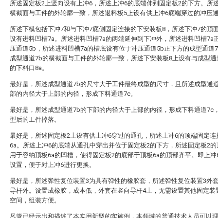
所述固定板2上竖向设有上冲6，所述上冲6的底端伸到固定板2的下方。所
横截面与工件的外轮廓一致，所述退料板5上设有供上冲6底端穿过的冲压通
所述下模包括下冲7和与下冲7底侧固定连接的下安装板8，所述下冲7的顶
设有进料凹槽7a。所述进料凹槽7a的两端延伸到下冲外，所述进料凹槽7a
压通道5b，所述进料凹槽7a的槽底设有位于冲压通道5b正下方的成型通道7
成型通道7b的横截面与工件的外轮廓一致，所述下安装板8上设有与成型通
的下料口8a。
最好是，所述成型通道7b的尺寸大于工件最终成型的尺寸，且所述成型通道
部的内径大于上部的内径，形成下料通道7c。
最好是，所述成型通道7b的下部的内径大于上部的内径，形成下料通道7c
型后的工件掉落。
最好是，所述固定板2上设有供上冲6穿过的通孔，所述上冲6的顶端固定连
6a。所述上冲6的底端从通孔中穿出并位于固定板2的下方，所述固定板2
用于容纳顶板6a的凹槽，使得固定板2的底部于顶板6a的顶部齐平。即上冲
设置，便于对上冲6进行更换。
最好是，所述弹性复位装置3为具有弹性的橡胶套，所述弹性复位装置3外
导杆外。设置成橡胶，成本低，外套在竖向导杆4上，无需设置其他固定装
空间，组装方便。
尽管已经示出和描述了本实用新型的实施例，本领域的普通技术人员可以