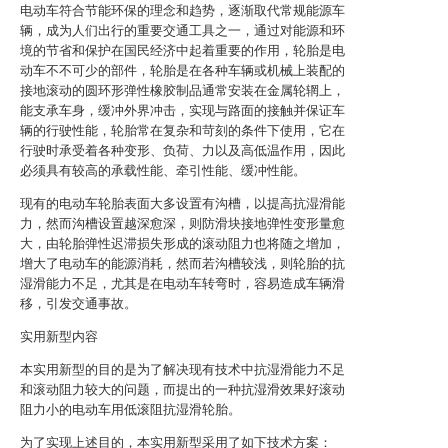
电动车符合节能环保的理念和趋势，逐渐取代常规能源车
辆，成为人们出行的重要交通工具之一，通过对能源和环
境的节省和保护在国民经济中起着重要的作用，轮胎是电
动车不不可少的部件，轮胎是在各种车辆或机械上装配的
接地滚动的圆环形弹性橡胶制品通常安装在金属轮辋上，
能支承车身，缓冲外界冲击，实现与路面的接触并保证车
辆的行驶性能，轮胎常在复杂和苛刻的条件下使用，它在
行驶时承受着各种变形、负荷、力以及高低温作用，因此
必须具有较高的承载性能、牵引性能、缓冲性能。
现有的电动车轮胎表面大多设置有沟槽，以提高抗湿滑能
力，然而沟槽设置越深愈深，则防滑块接地弹性变形量愈
大，由轮胎弹性迟滞损失形成的滚动阻力也将随之增加，
增大了电动车的能源消耗，然而若沟槽较浅，则轮胎的抗
湿滑能力不足，尤其是在电动车转弯时，容易造成车辆滑
移，引发交通事故。
实用新型内容
本实用新型的目的是为了解决现有技术中抗湿滑能力不足
和滚动阻力较大的问题，而提出的一种抗湿滑效果好滚动
阻力小的电动车用低滚阻抗湿滑轮胎。
为了实现上述目的，本实用新型采用了如下技术方案：