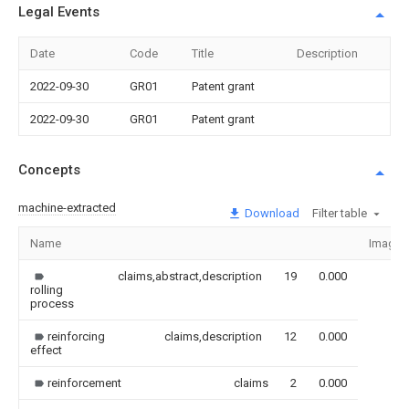
Legal Events
Date
Code
Title
Description
2022-09-30
GR01
Patent grant
2022-09-30
GR01
Patent grant
Concepts
machine-extracted
Download
Filter table
Name
Image
claims,abstract,description
19
0.000
rolling
process
reinforcing
claims,description
12
0.000
effect
reinforcement
claims
2
0.000