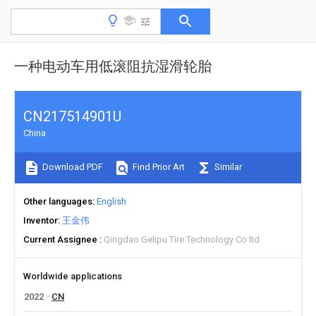
一种电动车用低滚阻抗湿滑轮胎
CN217514901U
China
Download PDF
Find Prior Art
Similar
Other languages
English
Inventor
王金伟
Current Assignee
Qingdao Gelipu Tire Technology Co ltd
Worldwide applications
2022
CN