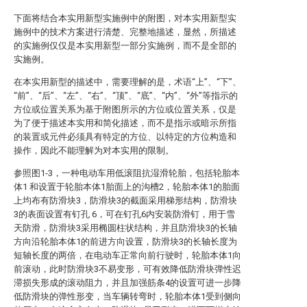
下面将结合本实用新型实施例中的附图，对本实用新型实
施例中的技术方案进行清楚、完整地描述，显然，所描述
的实施例仅仅是本实用新型一部分实施例，而不是全部的
实施例。
在本实用新型的描述中，需要理解的是，术语“上”、“下”、
“前”、“后”、“左”、“右”、“顶”、“底”、“内”、“外”等指示的
方位或位置关系为基于附图所示的方位或位置关系，仅是
为了便于描述本实用和简化描述，而不是指示或暗示所指
的装置或元件必须具有特定的方位、以特定的方位构造和
操作，因此不能理解为对本实用的限制。
参照图1-3，一种电动车用低滚阻抗湿滑轮胎，包括轮胎本
体1 和设置于轮胎本体1胎面上的沟槽2，轮胎本体1的胎面
上均布有防滑块3，防滑块3的截面采用梯形结构，防滑块
3的表面设置有钉孔 6，可在钉孔6内安装防滑钉，用于雪
天防滑，防滑块3采用椭圆柱状结构，并且防滑块3的长轴
方向沿轮胎本体1的前进方向设置，防滑块3的长轴长度为
短轴长度的两倍，在电动车正常向前行驶时，轮胎本体1向
前滚动，此时防滑块3不易变形，可有效降低防滑块弹性迟
滞损失形成的滚动阻力，并且加强筋条4的设置可进一步降
低防滑块的弹性形变，当车辆转弯时，轮胎本体1受到侧向