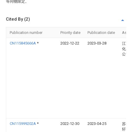
等同物限定。
Cited By (2)
Publication number
Priority date
Publication date
Assi
CN115845666A
*
2022-12-22
2023-03-28
江苏
化工
公司
CN115999202A
*
2022-12-30
2023-04-25
苏州
轩电