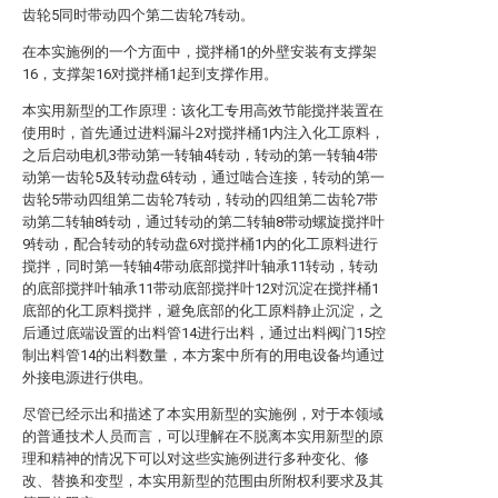
齿轮5同时带动四个第二齿轮7转动。
在本实施例的一个方面中，搅拌桶1的外壁安装有支撑架
16，支撑架16对搅拌桶1起到支撑作用。
本实用新型的工作原理：该化工专用高效节能搅拌装置在
使用时，首先通过进料漏斗2对搅拌桶1内注入化工原料，
之后启动电机3带动第一转轴4转动，转动的第一转轴4带
动第一齿轮5及转动盘6转动，通过啮合连接，转动的第一
齿轮5带动四组第二齿轮7转动，转动的四组第二齿轮7带
动第二转轴8转动，通过转动的第二转轴8带动螺旋搅拌叶
9转动，配合转动的转动盘6对搅拌桶1内的化工原料进行
搅拌，同时第一转轴4带动底部搅拌叶轴承11转动，转动
的底部搅拌叶轴承11带动底部搅拌叶12对沉淀在搅拌桶1
底部的化工原料搅拌，避免底部的化工原料静止沉淀，之
后通过底端设置的出料管14进行出料，通过出料阀门15控
制出料管14的出料数量，本方案中所有的用电设备均通过
外接电源进行供电。
尽管已经示出和描述了本实用新型的实施例，对于本领域
的普通技术人员而言，可以理解在不脱离本实用新型的原
理和精神的情况下可以对这些实施例进行多种变化、修
改、替换和变型，本实用新型的范围由所附权利要求及其