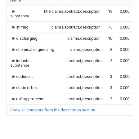
Name
title,claims,abstract,description
19
0.000
substance
stirring
claims,abstract,description
75
0.000
discharging
claims,description
10
0.000
chemical engineering
claims,description
8
0.000
industrial
abstract,description
5
0.000
substance
sediment
abstract,description
3
0.000
static effect
abstract,description
3
0.000
rolling process
abstract,description
2
0.000
Show all concepts from the description section