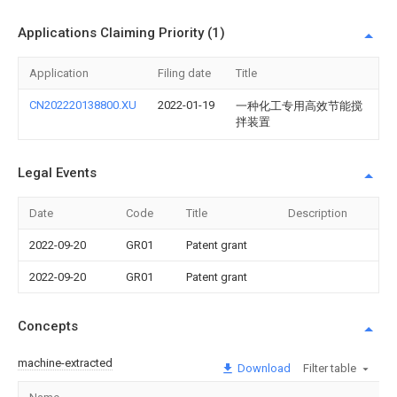
Applications Claiming Priority (1)
Application
Filing date
Title
CN202220138800.XU
2022-01-19
一种化工专用高效节能搅
拌装置
Legal Events
Date
Code
Title
Description
2022-09-20
GR01
Patent grant
2022-09-20
GR01
Patent grant
Concepts
machine-extracted
Download
Filter table