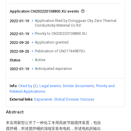
Application CN202220138800.XU events
Application filed by Dongguan City Zero Thermal
2022-01-19
Conductivity Material Co ltd
Priority to CN202220138800.XU
2022-01-19
Application granted
2022-09-20
Publication of CN217449873U
2022-09-20
Active
Status
Anticipated expiration
2032-01-19
Info
Cited by (2)
Legal events
Similar documents
Priority and
Related Applications
External links
Espacenet
Global Dossier
Discuss
Abstract
本实用新型公开了一种化工专用高效节能搅拌装置，包括
搅拌桶，所述搅拌桶的顶端安装有电机，所述电机的输出