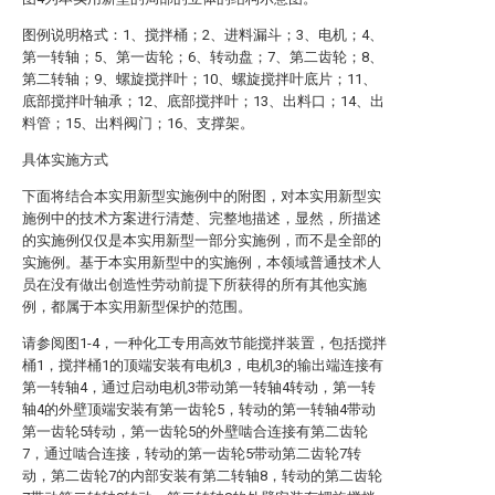
图例说明格式：1、搅拌桶；2、进料漏斗；3、电机；4、
第一转轴；5、第一齿轮；6、转动盘；7、第二齿轮；8、
第二转轴；9、螺旋搅拌叶；10、螺旋搅拌叶底片；11、
底部搅拌叶轴承；12、底部搅拌叶；13、出料口；14、出
料管；15、出料阀门；16、支撑架。
具体实施方式
下面将结合本实用新型实施例中的附图，对本实用新型实
施例中的技术方案进行清楚、完整地描述，显然，所描述
的实施例仅仅是本实用新型一部分实施例，而不是全部的
实施例。基于本实用新型中的实施例，本领域普通技术人
员在没有做出创造性劳动前提下所获得的所有其他实施
例，都属于本实用新型保护的范围。
请参阅图1-4，一种化工专用高效节能搅拌装置，包括搅拌
桶1，搅拌桶1的顶端安装有电机3，电机3的输出端连接有
第一转轴4，通过启动电机3带动第一转轴4转动，第一转
轴4的外壁顶端安装有第一齿轮5，转动的第一转轴4带动
第一齿轮5转动，第一齿轮5的外壁啮合连接有第二齿轮
7，通过啮合连接，转动的第一齿轮5带动第二齿轮7转
动，第二齿轮7的内部安装有第二转轴8，转动的第二齿轮