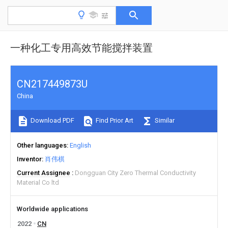
一种化工专用高效节能搅拌装置
CN217449873U
China
Download PDF
Find Prior Art
Similar
Other languages
English
Inventor
肖伟棋
Current Assignee
Dongguan City Zero Thermal Conductivity
Material Co ltd
Worldwide applications
2022
CN