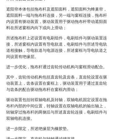
遮阳帘本体包括拖布杆及遮阳面料，遮阳面料为蜂巢帘，
遮阳面料一端与拖布杆连接，另一端与窗框连接，拖布杆
内设置有驱动装置，驱动装置用于驱动拖布杆带动遮阳面
料在所述窗框内向下或向上滑动；
所述拖布杆上还设置有电刷组件，电刷组件与驱动装置连
接，所述窗框内设置有导电轨道，电刷组件与所述导电轨
道相接触，导电轨道与电源连接，所述窗框与导电轨道之
间设置有绝缘层。
进一步优化，拖布杆通过齿轮传动机构与窗框滑动配合。
其中，齿轮传动机构包括直齿轮及齿条，直齿轮设置在驱
动装置上，齿条设置在窗框上，驱动装置用于通过直齿轮
与齿条的配合驱动拖布杆在窗框内滑动；
驱动装置包括转双轴电机及转轴，双轴电机固定设置在拖
布杆内部的中间位置，转轴设置在双轴电机的输出轴上，
转轴穿过拖布杆的两侧后与所述直齿轮连接，电刷组件与
双轴电机连接。
进一步限定，所述绝缘层为橡胶垫。
进一步限定，直齿轮与转轴通过键连接。