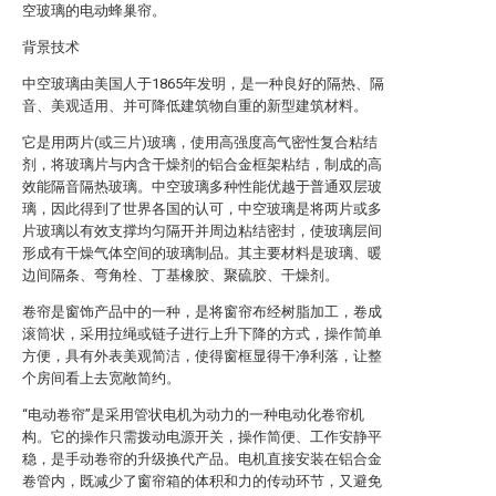
空玻璃的电动蜂巢帘。
背景技术
中空玻璃由美国人于1865年发明，是一种良好的隔热、隔
音、美观适用、并可降低建筑物自重的新型建筑材料。
它是用两片(或三片)玻璃，使用高强度高气密性复合粘结
剂，将玻璃片与内含干燥剂的铝合金框架粘结，制成的高
效能隔音隔热玻璃。中空玻璃多种性能优越于普通双层玻
璃，因此得到了世界各国的认可，中空玻璃是将两片或多
片玻璃以有效支撑均匀隔开并周边粘结密封，使玻璃层间
形成有干燥气体空间的玻璃制品。其主要材料是玻璃、暖
边间隔条、弯角栓、丁基橡胶、聚硫胶、干燥剂。
卷帘是窗饰产品中的一种，是将窗帘布经树脂加工，卷成
滚筒状，采用拉绳或链子进行上升下降的方式，操作简单
方便，具有外表美观简洁，使得窗框显得干净利落，让整
个房间看上去宽敞简约。
“电动卷帘”是采用管状电机为动力的一种电动化卷帘机
构。它的操作只需拨动电源开关，操作简便、工作安静平
稳，是手动卷帘的升级换代产品。电机直接安装在铝合金
卷管内，既减少了窗帘箱的体积和力的传动环节，又避免