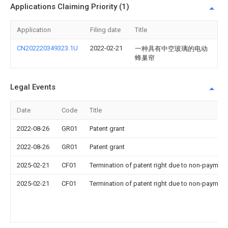
Applications Claiming Priority (1)
Application
Filing date
Title
CN202220349323.1U
2022-02-21
一种具有中空玻璃的电动
蜂巢帘
Legal Events
Date
Code
Title
2022-08-26
GR01
Patent grant
2022-08-26
GR01
Patent grant
2025-02-21
CF01
Termination of patent right due to non-payment
2025-02-21
CF01
Termination of patent right due to non-payment