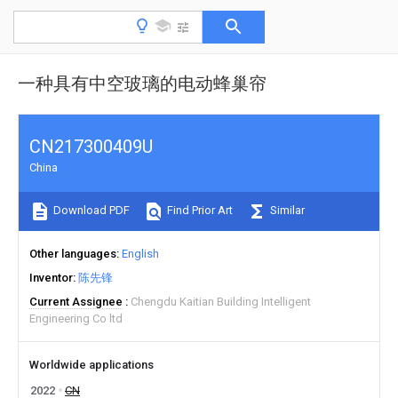
一种具有中空玻璃的电动蜂巢帘
CN217300409U
China
Download PDF
Find Prior Art
Similar
Other languages
English
Inventor
陈先锋
Current Assignee
Chengdu Kaitian Building Intelligent
Engineering Co ltd
Worldwide applications
2022
CN