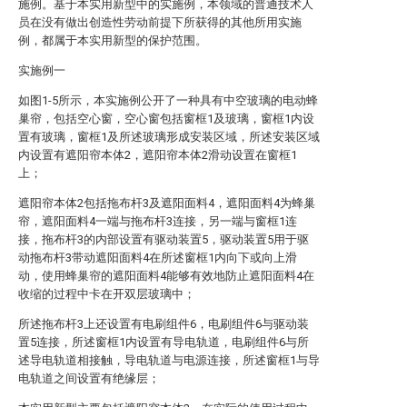
施例。基于本实用新型中的实施例，本领域的普通技术人
员在没有做出创造性劳动前提下所获得的其他所用实施
例，都属于本实用新型的保护范围。
实施例一
如图1-5所示，本实施例公开了一种具有中空玻璃的电动蜂
巢帘，包括空心窗，空心窗包括窗框1及玻璃，窗框1内设
置有玻璃，窗框1及所述玻璃形成安装区域，所述安装区域
内设置有遮阳帘本体2，遮阳帘本体2滑动设置在窗框1
上；
遮阳帘本体2包括拖布杆3及遮阳面料4，遮阳面料4为蜂巢
帘，遮阳面料4一端与拖布杆3连接，另一端与窗框1连
接，拖布杆3的内部设置有驱动装置5，驱动装置5用于驱
动拖布杆3带动遮阳面料4在所述窗框1内向下或向上滑
动，使用蜂巢帘的遮阳面料4能够有效地防止遮阳面料4在
收缩的过程中卡在开双层玻璃中；
所述拖布杆3上还设置有电刷组件6，电刷组件6与驱动装
置5连接，所述窗框1内设置有导电轨道，电刷组件6与所
述导电轨道相接触，导电轨道与电源连接，所述窗框1与导
电轨道之间设置有绝缘层；