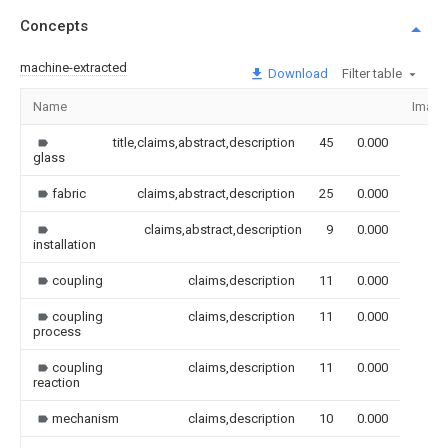
Concepts
machine-extracted
Download
Filter table
Name
Image
title,claims,abstract,description
45
0.000
glass
fabric
claims,abstract,description
25
0.000
claims,abstract,description
9
0.000
installation
coupling
claims,description
11
0.000
coupling
claims,description
11
0.000
process
coupling
claims,description
11
0.000
reaction
mechanism
claims,description
10
0.000