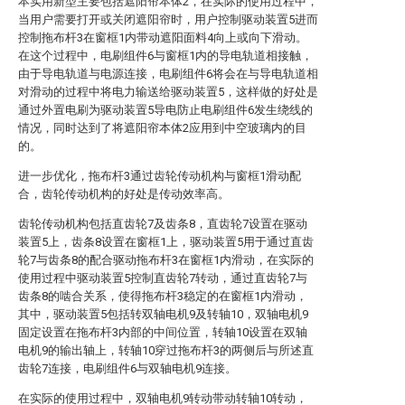
本实用新型主要包括遮阳帘本体2，在实际的使用过程中，
当用户需要打开或关闭遮阳帘时，用户控制驱动装置5进而
控制拖布杆3在窗框1内带动遮阳面料4向上或向下滑动。
在这个过程中，电刷组件6与窗框1内的导电轨道相接触，
由于导电轨道与电源连接，电刷组件6将会在与导电轨道相
对滑动的过程中将电力输送给驱动装置5，这样做的好处是
通过外置电刷为驱动装置5导电防止电刷组件6发生绕线的
情况，同时达到了将遮阳帘本体2应用到中空玻璃内的目
的。
进一步优化，拖布杆3通过齿轮传动机构与窗框1滑动配
合，齿轮传动机构的好处是传动效率高。
齿轮传动机构包括直齿轮7及齿条8，直齿轮7设置在驱动
装置5上，齿条8设置在窗框1上，驱动装置5用于通过直齿
轮7与齿条8的配合驱动拖布杆3在窗框1内滑动，在实际的
使用过程中驱动装置5控制直齿轮7转动，通过直齿轮7与
齿条8的啮合关系，使得拖布杆3稳定的在窗框1内滑动，
其中，驱动装置5包括转双轴电机9及转轴10，双轴电机9
固定设置在拖布杆3内部的中间位置，转轴10设置在双轴
电机9的输出轴上，转轴10穿过拖布杆3的两侧后与所述直
齿轮7连接，电刷组件6与双轴电机9连接。
在实际的使用过程中，双轴电机9转动带动转轴10转动，