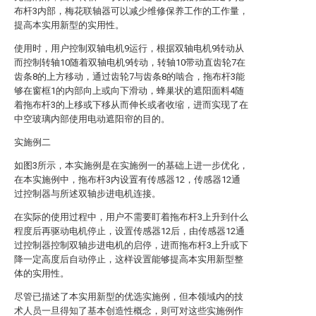
布杆3内部，梅花联轴器可以减少维修保养工作的工作量，
提高本实用新型的实用性。
使用时，用户控制双轴电机9运行，根据双轴电机9转动从
而控制转轴10随着双轴电机9转动，转轴10带动直齿轮7在
齿条8的上方移动，通过齿轮7与齿条8的啮合，拖布杆3能
够在窗框1的内部向上或向下滑动，蜂巢状的遮阳面料4随
着拖布杆3的上移或下移从而伸长或者收缩，进而实现了在
中空玻璃内部使用电动遮阳帘的目的。
实施例二
如图3所示，本实施例是在实施例一的基础上进一步优化，
在本实施例中，拖布杆3内设置有传感器12，传感器12通
过控制器与所述双轴步进电机连接。
在实际的使用过程中，用户不需要盯着拖布杆3上升到什么
程度后再驱动电机停止，设置传感器12后，由传感器12通
过控制器控制双轴步进电机的启停，进而拖布杆3上升或下
降一定高度后自动停止，这样设置能够提高本实用新型整
体的实用性。
尽管已描述了本实用新型的优选实施例，但本领域内的技
术人员一旦得知了基本创造性概念，则可对这些实施例作