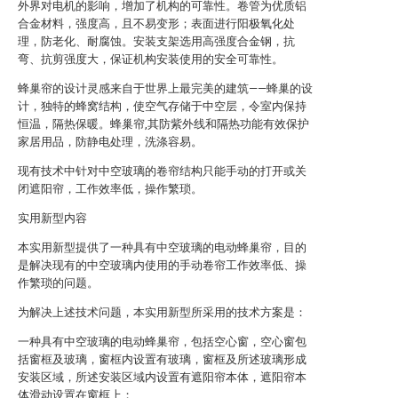
外界对电机的影响，增加了机构的可靠性。卷管为优质铝
合金材料，强度高，且不易变形；表面进行阳极氧化处
理，防老化、耐腐蚀。安装支架选用高强度合金钢，抗
弯、抗剪强度大，保证机构安装使用的安全可靠性。
蜂巢帘的设计灵感来自于世界上最完美的建筑——蜂巢的设
计，独特的蜂窝结构，使空气存储于中空层，令室内保持
恒温，隔热保暖。蜂巢帘,其防紫外线和隔热功能有效保护
家居用品，防静电处理，洗涤容易。
现有技术中针对中空玻璃的卷帘结构只能手动的打开或关
闭遮阳帘，工作效率低，操作繁琐。
实用新型内容
本实用新型提供了一种具有中空玻璃的电动蜂巢帘，目的
是解决现有的中空玻璃内使用的手动卷帘工作效率低、操
作繁琐的问题。
为解决上述技术问题，本实用新型所采用的技术方案是：
一种具有中空玻璃的电动蜂巢帘，包括空心窗，空心窗包
括窗框及玻璃，窗框内设置有玻璃，窗框及所述玻璃形成
安装区域，所述安装区域内设置有遮阳帘本体，遮阳帘本
体滑动设置在窗框上；