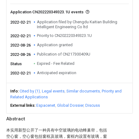
Application CN202220349323.1U events
Application filed by Chengdu Kaitian Building
2022-02-21
Intelligent Engineering Co ltd
Priority to CN202220349323.1U
2022-02-21
Application granted
2022-08-26
Publication of CN217300409U
2022-08-26
Expired - Fee Related
Status
Anticipated expiration
2032-02-21
Info
Cited by (1)
Legal events
Similar documents
Priority and
Related Applications
External links
Espacenet
Global Dossier
Discuss
Abstract
本实用新型公开了一种具有中空玻璃的电动蜂巢帘，包括
空心窗，空心窗包括窗框及玻璃，窗框内设置有玻璃，窗