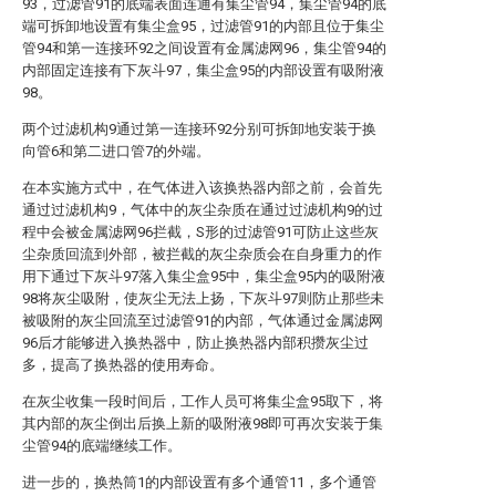
93，过滤管91的底端表面连通有集尘管94，集尘管94的底
端可拆卸地设置有集尘盒95，过滤管91的内部且位于集尘
管94和第一连接环92之间设置有金属滤网96，集尘管94的
内部固定连接有下灰斗97，集尘盒95的内部设置有吸附液
98。
两个过滤机构9通过第一连接环92分别可拆卸地安装于换
向管6和第二进口管7的外端。
在本实施方式中，在气体进入该换热器内部之前，会首先
通过过滤机构9，气体中的灰尘杂质在通过过滤机构9的过
程中会被金属滤网96拦截，S形的过滤管91可防止这些灰
尘杂质回流到外部，被拦截的灰尘杂质会在自身重力的作
用下通过下灰斗97落入集尘盒95中，集尘盒95内的吸附液
98将灰尘吸附，使灰尘无法上扬，下灰斗97则防止那些未
被吸附的灰尘回流至过滤管91的内部，气体通过金属滤网
96后才能够进入换热器中，防止换热器内部积攒灰尘过
多，提高了换热器的使用寿命。
在灰尘收集一段时间后，工作人员可将集尘盒95取下，将
其内部的灰尘倒出后换上新的吸附液98即可再次安装于集
尘管94的底端继续工作。
进一步的，换热筒1的内部设置有多个通管11，多个通管