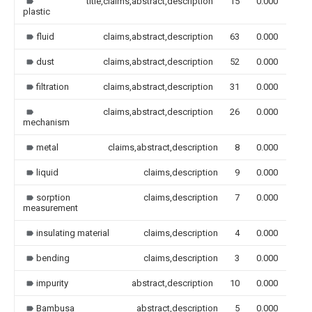
title,claims,abstract,description
15
0.000
plastic
fluid
claims,abstract,description
63
0.000
dust
claims,abstract,description
52
0.000
filtration
claims,abstract,description
31
0.000
claims,abstract,description
26
0.000
mechanism
metal
claims,abstract,description
8
0.000
liquid
claims,description
9
0.000
sorption
claims,description
7
0.000
measurement
insulating material
claims,description
4
0.000
bending
claims,description
3
0.000
impurity
abstract,description
10
0.000
Bambusa
abstract,description
5
0.000