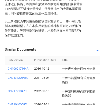
流体进行换热，冷流体和热流体在换热筒1的内部搁着通管
11的管壁相互进行热量传递，使最终排出的冷流体温度提
高，同时使最终排出的热流体温度降低。
以上所述仅为本实用新型的较佳实施例而已，并不用以限
制本实用新型，凡在本实用新型的精神和原则之内所作的
任何修改、等同替换和改进等，均应包含在本实用新型的
保护范围之内。
Similar Documents
Publication
Publication Date
Title
CN106017164A
2016-10-12
一种废气余热回收换热器
CN213120198U
2021-05-04
一种节能型组合式列管换
热器
CN217210473U
2022-08-16
一种塑料机械高效节能的
换热器
CN210400087U
2020-04-24
一种带有膨胀节的换热器