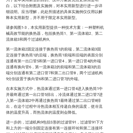
白，以下结合附图及实施例，对本实用新型进行进一步详
细说明。应当理解，此处所描述的具体实施例仅仅用以解
释本实用新型，并不用于限定本实用新型。
请参阅图1-3，本实用新型提供一种技术方案：一种塑料机
械高效节能的换热器，包括换热筒1、第一流体箱2、第二
流体箱3和两个过滤机构9。
第一流体箱2固定连接于换热筒1的前端，第二流体箱3固
定连接于换热筒1的后端，换热筒1前端和后端的表面分别
连通有第一出口管5和第一进口管4，第一进口管4的外端
连通有换向管6，第一流体箱2的前端和第二流体箱3的后
端分别连通有第二进口管7和第二出口管8，两个过滤机构
9分别设置于换向管6和第二进口管7的外端。
在本实施方式中，热流体通过第一进口管4进入换热筒1中
并最终通过第一出口管5排出，冷流体通过第二进口管7进
入第一流体箱2中再通过换热筒1最终通过第二出口管8排
出，在这个过程中冷热流体相互传递自身的温度，使冷流
体的温度升高，而热流体的温度则会降低。
进一步的，过滤机构9包括S形的过滤管91，过滤管91下方
和上方的一端分别固定连接有第一连接环92和第二连接环