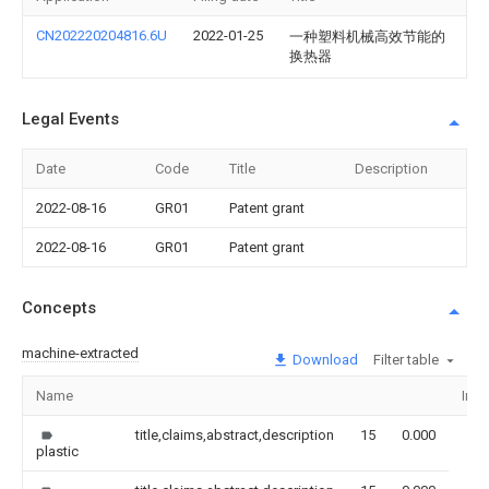
CN202220204816.6U
2022-01-25
一种塑料机械高效节能的
换热器
Legal Events
Date
Code
Title
Description
2022-08-16
GR01
Patent grant
2022-08-16
GR01
Patent grant
Concepts
machine-extracted
Download
Filter table
Name
Ima
title,claims,abstract,description
15
0.000
plastic