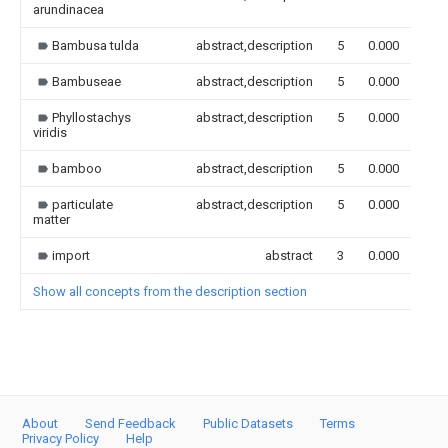
arundinacea
Bambusa tulda
abstract,description
5
0.000
Bambuseae
abstract,description
5
0.000
Phyllostachys
abstract,description
5
0.000
viridis
bamboo
abstract,description
5
0.000
particulate
abstract,description
5
0.000
matter
import
abstract
3
0.000
Show all concepts from the description section
About
Send Feedback
Public Datasets
Terms
Privacy Policy
Help