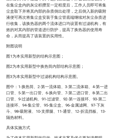
在集尘盒内的灰尘积攒至一定程度后，工作人员即可将集
尘盒取下并将其内部的杂质倒出处理，之后倒入新的吸附
液便可再次将集尘盒安装于集尘管底端继续对灰尘杂质进
行收集，该换热器的两个流体进口均设置有过滤机构，有
效的对其内部的管道进行防护，提高了换热器的使用寿
命，从而提高了该装置的实用性。
附图说明
图1为本实用新型的结构示意图；
图2为本实用新型中换热筒内部结构示意图；
图3为本实用新型中过滤机构结构示意图。
图中：1-换热筒、2-第一流体箱、3-第二流体箱、4-第一进
口管、5-第一出口管、6-换向管、7-第二进口管、8-第二出
口管、9-过滤机构、91-过滤管、92-第一连接环、93-第二
连接环、94-集尘管、95-集尘盒、96-金属滤网、97-下灰
斗、98-吸附液、10-支撑腿、11-通管、12-折流挡板、13-
隔热材料。
具体实施方式
为了使本实用新型的目的、技术方案及优点更加清楚明