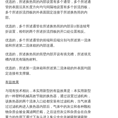
优选的，所述换热筒的内部设置有多个通管，多个所述通
管的表面沿其长度方向均匀间隔地设置有多个折流挡板，
多个所述折流挡板的外表面固定连接于所述换热筒的内
部。
优选的，多个所述通管在所述换热筒的内部呈U形连续弯
折设置，相邻的两个所述折流挡板的开口处位置相反。
优选的，多个所述通管的前端和后端分别与所述第一流体
箱和所述第二流体箱的内部连通。
优选的，所述换热筒的筒壁内部开设有填充槽，所述填充
槽内填充有隔热材料。
优选的，所述第一流体箱和所述第二流体箱的外表面均固
定连接有支撑腿。
有益效果
与现有技术相比，本实用新型的有益效果是：本实用新型
的一种塑料机械高效节能的换热器，通过设置过滤机构，
该换热器的两个流体入口处都安装有过滤机构，当气体通
过过滤机构进入换热器内部后，气体中的灰尘和各种颗粒
物杂质会被金属滤网拦截，之后这些灰尘和杂质会在自身
重力的作用下通过下灰斗进入集尘盒中并被吸附液吸附，