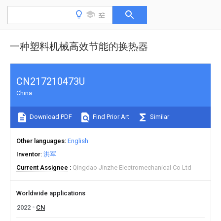
一种塑料机械高效节能的换热器
CN217210473U
China
Download PDF
Find Prior Art
Similar
Other languages
English
Inventor
洪军
Current Assignee
Qingdao Jinzhe Electromechanical Co Ltd
Worldwide applications
2022
CN