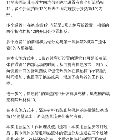
11的表面沿其长度方向均匀间隔地设置有多个折流挡板
12，多个折流挡板12的外表面固定连接于换热筒1的内
部。
多个通管11在换热筒1的内部呈U形连续弯折设置，相邻的
两个折流挡板12的开口处位置相反。
多个通管11的前端和后端分别与第一流体箱2和第二流体
箱3的内部连通。
在本实施方式中，U形连续弯折设置的通管11可延长冷流
体在通管11内部运动的时间，从而提高换热效果，相互反
向设置开口的折流挡板12也使热流体在换热筒1内停留的
时间增加，也提高了换热效果，增加了换热器的工作效
率。
进一步的，换热筒1的筒壁内部开设有填充槽，填充槽内填
充有隔热材料13。
在本实施方式中，隔热材料13防止热流体的热量通过换热
筒1的筒壁流出，避免热量流失带来的浪费。
本实用新型的工作原理及使用流程：本实用新型安装好过
后，将冷流体的管道和热流体的管道分别连通在两个过滤
机构9的第二连接环93外端，之后该换热机构即可开始对