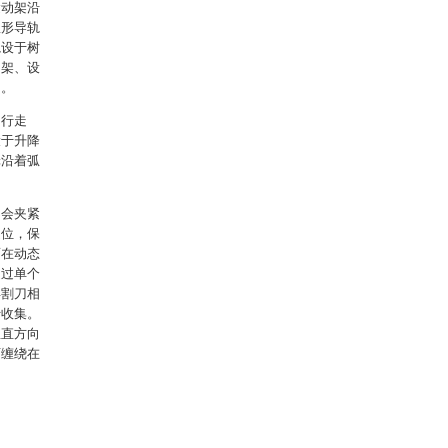
运动架沿
弧形导轨
轨设于树
动架、设
动。
的行走
设于升降
轮沿着弧
不会夹紧
定位，保
面在动态
通过单个
得割刀相
行收集。
竖直方向
可缠绕在