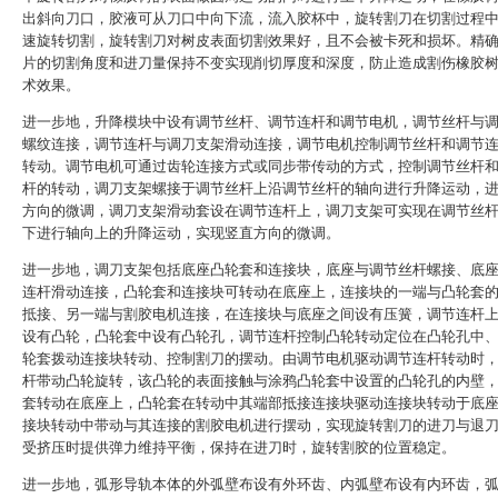
出斜向刀口，胶液可从刀口中向下流，流入胶杯中，旋转割刀在切割过程
速旋转切割，旋转割刀对树皮表面切割效果好，且不会被卡死和损坏。精
片的切割角度和进刀量保持不变实现削切厚度和深度，防止造成割伤橡胶
术效果。
进一步地，升降模块中设有调节丝杆、调节连杆和调节电机，调节丝杆与
螺纹连接，调节连杆与调刀支架滑动连接，调节电机控制调节丝杆和调节
转动。调节电机可通过齿轮连接方式或同步带传动的方式，控制调节丝杆
杆的转动，调刀支架螺接于调节丝杆上沿调节丝杆的轴向进行升降运动，
方向的微调，调刀支架滑动套设在调节连杆上，调刀支架可实现在调节丝
下进行轴向上的升降运动，实现竖直方向的微调。
进一步地，调刀支架包括底座凸轮套和连接块，底座与调节丝杆螺接、底
连杆滑动连接，凸轮套和连接块可转动在底座上，连接块的一端与凸轮套
抵接、另一端与割胶电机连接，在连接块与底座之间设有压簧，调节连杆
设有凸轮，凸轮套中设有凸轮孔，调节连杆控制凸轮转动定位在凸轮孔中
轮套拨动连接块转动、控制割刀的摆动。由调节电机驱动调节连杆转动时
杆带动凸轮旋转，该凸轮的表面接触与涂鸦凸轮套中设置的凸轮孔的内壁
套转动在底座上，凸轮套在转动中其端部抵接连接块驱动连接块转动于底
接块转动中带动与其连接的割胶电机进行摆动，实现旋转割刀的进刀与退
受挤压时提供弹力维持平衡，保持在进刀时，旋转割胶的位置稳定。
进一步地，弧形导轨本体的外弧壁布设有外环齿、内弧壁布设有内环齿，