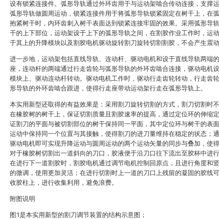
设有锁紧连接件。弧形导轨通过外环齿用于与运动架啮合传动连接，支撑
弧形导轨做圆周运动，锁紧连接件用于将弧形导轨锁紧固定在树干上，在
抱紧树干时，内环齿刺入树干表面达到锁紧连接牢固的效果。采用弧形导
干的上下部位，运动架设于上下的弧形导轨之间，在割胶作业工作时，运
于其上的升降模块以及割胶电机驱动旋转割刀旋转切割割胶，不会产生震
进一步地，运动架包括直线导轨、连动杆、驱动电机和设于直线导轨两端
座，连动杆的两端通过行走齿轮与弧形导轨的外环齿啮合连接，驱动电机
模块上、驱动连动杆转动。驱动电机工作时，驱动行走齿轮转动，行走齿
形导轨的外环齿啮合跟进，使得行走座带动运动架行走在弧形导轨上。
本实用新型还取得的有益效果是：采用割刀旋转切割的方式，割刀切割时
在橡胶树的树干上，保证切割质量且割胶速率的提高，通过定位环的伸缩
证割刀的平面与被切割部位的树干保持同一平面，其中定位环与树干的表
运动中保持同一个位置与其接触，使得割刀的进刀量维持在稳定的状态；
驱动电机即可实现升降运动与圆周运动的两个运动矢量的同步与叠加，使
对于橡胶树切割出一道斜向的刀口，胶液便于沿刀口往下流出至胶杯中进
在进行下一道割胶时，割胶电机通过调节电机控制回原点，且进行角度和
的微调，使用更加灵活；在进行切割时上一道的刀口上残留的凝固的胶线
收胶柱上，进行收集利用，避免浪费。
附图说明
图1是本实用新型的割刀调节装置的结构示意图；