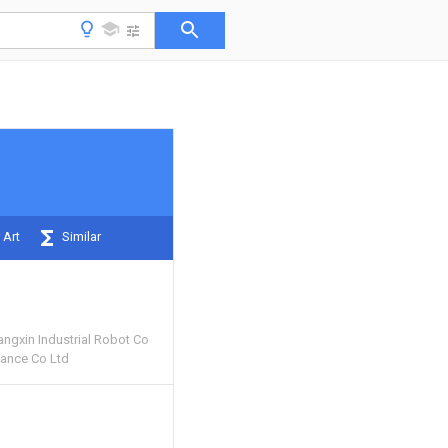
 Art
Similar
gxin Industrial Robot Co
iance Co Ltd