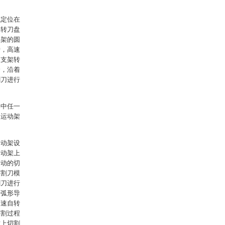
机定位在
旋转刀盘
动架的圆
转，高速
刀支架转
个，沿着
割刀进行
案中任一
的运动架
运动架设
运动架上
运动的切
的割刀模
割刀进行
着弧形导
高速自转
切割过程
树上切割