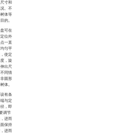
出尺寸和
情况、不
形树体等
的目的。
节盘可在
环定位外
的点一直
口均匀平
点，使定
深度，旋
环伸出尺
的不同情
，非圆形
伤树体。
环设有条
定端与定
半径，即
要调节
置，进而
表面保持
寸，进而