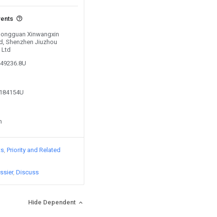
vents
 Dongguan Xinwangxin
ltd, Shenzhen Jiuzhou
 Ltd
449236.8U
7184154U
n
ts
Priority and Related
ssier
Discuss
Hide Dependent