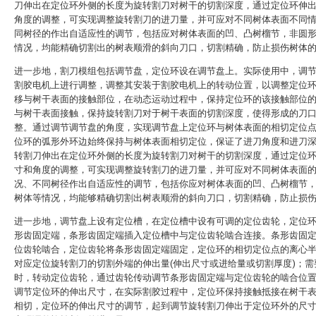
刀伸出在定位环外侧的长度为旋转割刀对树干的切割深度，通过定位环伸
角度的调整，可实现调整旋转割刀的进刀量，并可应对不同树体表面不同
同树径的作出自适应性的调节，包括应对树体表面的凹、凸树榴节，非圆
情况，均能精确切割出的树表顺滑的斜向刀口，切割精确，防止损伤树体
进一步地，割刀模组包括调节盘，定位环设在调节盘上。实际使用中，调
割胶电机上进行调整，调整其安装于割胶电机上的转动位置，以调整定位
移与树干表面的接触部位，在动态运动过程中，保持定位环的该接触部位
与树干表面接触，保持旋转割刀对于树干表面的切割深度，使得形成的刀
整。通过调节调节盘的角度，实现调节盘上定位环与树体表面的相切定位
位环的弧形外环边始终保持与树体表面相切定位，保证了进刀角度和进刀
转割刀伸出在定位环外侧的长度为旋转割刀对树干的切割深度，通过定位
寸和角度的调整，可实现调整旋转割刀的进刀量，并可应对不同树体表面
况、不同树径作出自适应性的调节，包括你应对树体表面的凹、凸树榴节
树体等情况，均能够精确切割出树表顺滑的斜向刀口，切割精确，防止损
进一步地，调节盘上设有定位槽，在定位槽中设有可调的定位齿轮，定位
形齿固定端，条形齿固定端插入定位槽中与定位齿轮啮合连接。条形齿固
位齿轮啮合，定位齿轮将条形齿固定端固定，定位环的相切定位点的离心
对应定位旋转割刀的切割外端的伸出量(伸出尺寸或进给量或切割厚度)；需
时，转动定位齿轮，通过齿轮传动调节条形齿固定端与定位齿轮的啮合位
调节定位环的伸出尺寸，在实际割胶过程中，定位环保持接触抵接在树干
相切，定位环的伸出尺寸的调节，起到调节旋转割刀伸出于定位环外的尺