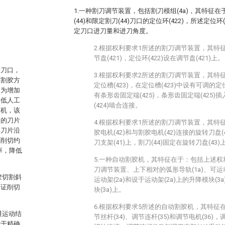
1.一种割刀调节装置，包括割刀模组(4a)，其特征在
(44)和限定割刀(44)刀口的定位环(422)，所述定位
定刀口进刀量和进刀角度。
2.根据权利要求1所述的割刀调节装置，其特征
节盘(421)，定位环(422)设在调节盘(421)上。
新刀口，
3.根据权利要求2所述的割刀调节装置，其特征
工割胶方
定位槽(423)，在定位槽(423)中设有可调的定位
。为增加
有条形齿固定端(425)，条形齿固定端(425)插
降低人工
(424)啮合连接。
胶机，该
动的刀片
4.根据权利要求1所述的割刀调节装置，其特征
得刀片沿
胶电机(42)和与割胶电机(42)连接的旋转刀盘(
下削切约
刀支架(41)上，割刀(44)固定在旋转刀盘(43)
率，降低
5.一种自动割胶机，其特征在于：包括上述权
刀调节装置、上下相对的弧形导轨(1a)、可运
胶切割斜
运动架(2a)和设于运动架(2a)上的升降模块(3
保证削切
块(3a)上。
6.根据权利要求5所述的自动割胶机，其特征在
维运动结
节丝杆(34)、调节连杆(35)和调节电机(36)，调
难于精确