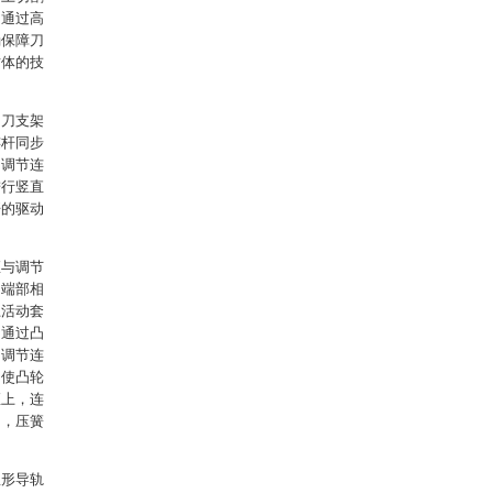
中通过高
确保障刀
树体的技
调刀支架
连杆同步
和调节连
进行竖直
杆的驱动
座与调节
的端部相
上活动套
、通过凸
，调节连
，使凸轮
座上，连
刀，压簧
弧形导轨