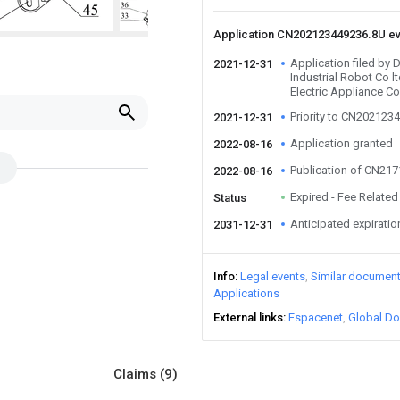
Application CN202123449236.8U e
Application filed by
2021-12-31
Industrial Robot Co 
Electric Appliance Co
Priority to CN202123
2021-12-31
Application granted
2022-08-16
Publication of CN21
2022-08-16
Expired - Fee Related
Status
Anticipated expiratio
2031-12-31
Info
Legal events
Similar documen
Applications
External links
Espacenet
Global Do
Claims
(9)