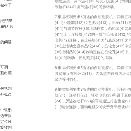
螺纹连接，调节连杆(35)与调刀支架(41)滑动
时被树干
节丝杆(34)和调节连杆(35)同步转动。
7.根据权利要求6所述的自动割胶机，其特征在
的进结量
(411)凸轮套(412)和连接块(413)，底座(41
)的刀片
(411)与调节连杆(35)滑动连接，凸轮套(412
(411)上，连接块(413)的一端与凸轮套(41
电机(42)连接，在连接块(413)与底座(411)
变的问题
(35)上活动套设有凸轮(414)，凸轮套(412)
(35)控制凸轮(414)转动定位在凸轮孔(415)
块(413)转动、控制割刀(44)的摆动。
量可调
8.根据权利要求5所述的自动割胶机，其特征在
切割出顺
弧壁布设有外环齿(11)、内弧壁布设有内环齿(1
紧连接件(14)。
，包括割
9.根据权利要求8所述的自动割胶机，其特征在
其外弧边
轨(21)、连动杆(22)、驱动电机(23)和设于直
(24)，所述连动杆(22)的两端通过行走齿轮(21
(11)啮合连接，驱动电机(23)设于升降模块(3
其中弧形
环边来限
，定位环
，旋转割