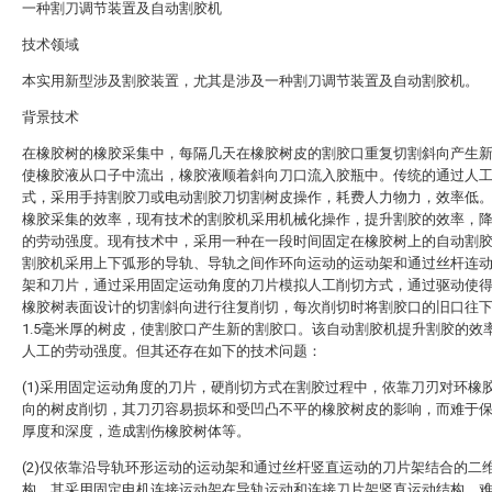
一种割刀调节装置及自动割胶机
技术领域
本实用新型涉及割胶装置，尤其是涉及一种割刀调节装置及自动割胶机。
背景技术
在橡胶树的橡胶采集中，每隔几天在橡胶树皮的割胶口重复切割斜向产生
使橡胶液从口子中流出，橡胶液顺着斜向刀口流入胶瓶中。传统的通过人
式，采用手持割胶刀或电动割胶刀切割树皮操作，耗费人力物力，效率低
橡胶采集的效率，现有技术的割胶机采用机械化操作，提升割胶的效率，
的劳动强度。现有技术中，采用一种在一段时间固定在橡胶树上的自动割
割胶机采用上下弧形的导轨、导轨之间作环向运动的运动架和通过丝杆连
架和刀片，通过采用固定运动角度的刀片模拟人工削切方式，通过驱动使
橡胶树表面设计的切割斜向进行往复削切，每次削切时将割胶口的旧口往
1.5毫米厚的树皮，使割胶口产生新的割胶口。该自动割胶机提升割胶的效
人工的劳动强度。但其还存在如下的技术问题：
(1)采用固定运动角度的刀片，硬削切方式在割胶过程中，依靠刀刃对环橡
向的树皮削切，其刀刃容易损坏和受凹凸不平的橡胶树皮的影响，而难于
厚度和深度，造成割伤橡胶树体等。
(2)仅依靠沿导轨环形运动的运动架和通过丝杆竖直运动的刀片架结合的二
构。其采用固定电机连接运动架在导轨运动和连接刀片架竖直运动结构，