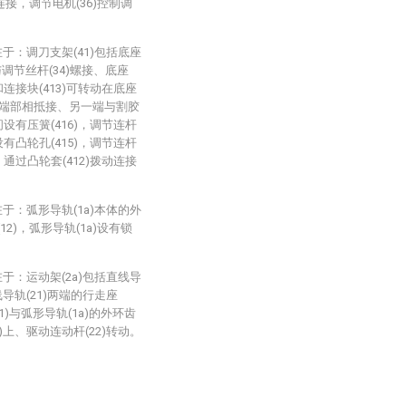
连接，调节电机(36)控制调
于：调刀支架(41)包括底座
1)与调节丝杆(34)螺接、底座
)和连接块(413)可转动在底座
2)的端部相抵接、另一端与割胶
之间设有压簧(416)，调节连杆
中设有凸轮孔(415)，调节连杆
中、通过凸轮套(412)拨动连接
于：弧形导轨(1a)本体的外
2)，弧形导轨(1a)设有锁
于：运动架(2a)包括直线导
线导轨(21)两端的行走座
1)与弧形导轨(1a)的外环齿
a)上、驱动连动杆(22)转动。