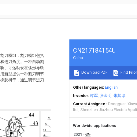
CN217184154U
括割刀模组，割刀模组包括
China
量和进刀角度。一种自动割
导轨、可运动设在弧形导轨
Download PDF
Find Prior
实用新型提供一种割刀调节
的橡胶树干，通过调节进刀
Other languages
English
Inventor
谭军
张金明
朱其厚
Current Assignee
Dongguan Xinwan
ltd
Shenzhen Jiuzhou Electric Appl
Worldwide applications
2021
CN