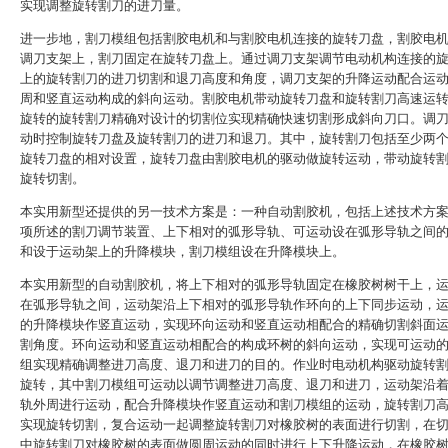
实现调整旋转割刀的进刀量。
进一步地，割刀模组包括割胶电机和与割胶电机连接的旋转刀盘，割胶电
调刀支架上，割刀固定在旋转刀盘上。通过调刀支架调节电动机构连接的
上的旋转割刀的进刀切割和退刀高度和角度，调刀支架的升降运动配合运
周和竖直运动构成的斜向运动。割胶电机带动旋转刀盘和旋转割刀高速运
旋转的旋转割刀精确对设计的切割位实现精确快速切割形成斜向刀口。调
动时控制旋转刀盘及旋转割刀的进刀和退刀。其中，旋转割刀包括至少两
旋转刀盘的相对设置，旋转刀盘由割胶电机的驱动做旋转运动，带动旋转
旋转切割。
本实用新型还提供的另一技术方案是：一种自动割胶机，包括上述技术方
项所述的割刀调节装置、上下相对的弧形导轨、可运动设在弧形导轨之间
和设于运动架上的升降模块，割刀模组设在升降模块上。
本实用新型的自动割胶机，将上下相对的弧形导轨固定在橡胶树树干上，
在弧形导轨之间，运动架沿上下相对的弧形导轨作环向的上下同步运动，
的升降模块作竖直运动，实现环向运动和竖直运动相配合的精确切割斜面
割角度。环向运动和竖直运动相配合的构成环树的斜向运动，实现可运动
组实现精确调整进刀高度、退刀和进刀的目的。作业时电动机构驱动旋转
旋转，其中割刀模组可运动以调节调整进刀高度、退刀和进刀，运动架沿
轨外周进行运动，配合升降模块作竖直运动和割刀模组的运动，旋转割刀
实现旋转切割，复合运动一起调整旋转割刀对橡胶树的表面进行切割，在
中旋转割刀对橡胶树的表面做圆周运动的同时进行上下升降运动，在橡胶