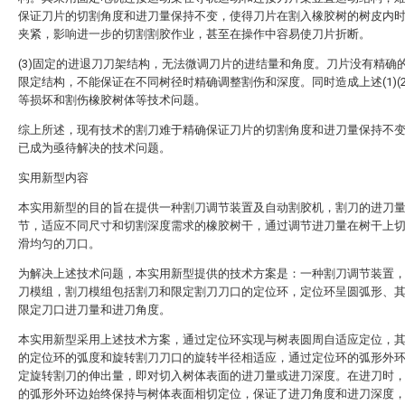
保证刀片的切割角度和进刀量保持不变，使得刀片在割入橡胶树的树皮内
夹紧，影响进一步的切割割胶作业，甚至在操作中容易使刀片折断。
(3)固定的进退刀刀架结构，无法微调刀片的进结量和角度。刀片没有精确
限定结构，不能保证在不同树径时精确调整割伤和深度。同时造成上述(1)(2
等损坏和割伤橡胶树体等技术问题。
综上所述，现有技术的割刀难于精确保证刀片的切割角度和进刀量保持不
已成为亟待解决的技术问题。
实用新型内容
本实用新型的目的旨在提供一种割刀调节装置及自动割胶机，割刀的进刀
节，适应不同尺寸和切割深度需求的橡胶树干，通过调节进刀量在树干上
滑均匀的刀口。
为解决上述技术问题，本实用新型提供的技术方案是：一种割刀调节装置
刀模组，割刀模组包括割刀和限定割刀刀口的定位环，定位环呈圆弧形、
限定刀口进刀量和进刀角度。
本实用新型采用上述技术方案，通过定位环实现与树表圆周自适应定位，
的定位环的弧度和旋转割刀刀口的旋转半径相适应，通过定位环的弧形外
定旋转割刀的伸出量，即对切入树体表面的进刀量或进刀深度。在进刀时
的弧形外环边始终保持与树体表面相切定位，保证了进刀角度和进刀深度