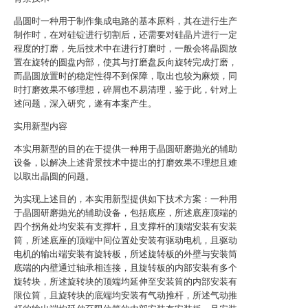
晶圆时一种用于制作集成电路的基本原料，其在进行生产
制作时，在对硅锭进行切割后，还需要对硅晶片进行一定
程度的打磨，先后技术中在进行打磨时，一般会将晶圆放
置在旋转的圆盘内部，使其与打磨盘反向旋转完成打磨，
而晶圆放置时的稳定性得不到保障，取出也较为麻烦，同
时打磨效果不够理想，碎屑也不易清理，鉴于此，针对上
述问题，深入研究，遂有本案产生。
实用新型内容
本实用新型的目的在于提供一种用于晶圆研磨抛光的辅助
设备，以解决上述背景技术中提出的打磨效果不理想且难
以取出晶圆的问题。
为实现上述目的，本实用新型提供如下技术方案：一种用
于晶圆研磨抛光的辅助设备，包括底座，所述底座顶端的
四个拐角处均安装有支撑杆，且支撑杆的顶端安装有安装
筒，所述底座的顶端中间位置处安装有驱动电机，且驱动
电机的输出端安装有旋转板，所述旋转板的外壁与安装筒
底端的内壁通过轴承相连接，且旋转板的内部安装有多个
旋转块，所述旋转块的顶端均延伸至安装筒的内部安装有
限位筒，且旋转块的底端均安装有气动推杆，所述气动推