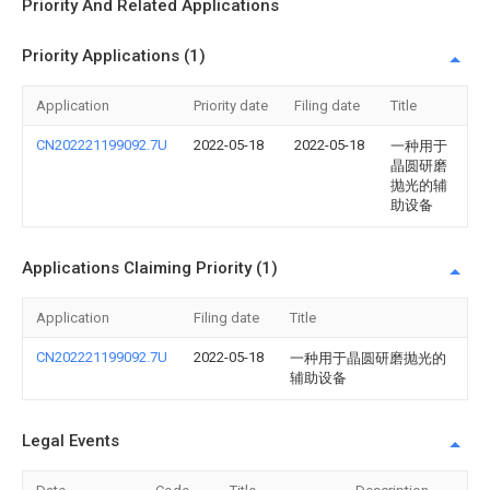
Priority And Related Applications
Priority Applications (1)
Application
Priority date
Filing date
Title
CN202221199092.7U
2022-05-18
2022-05-18
一种用于
晶圆研磨
抛光的辅
助设备
Applications Claiming Priority (1)
Application
Filing date
Title
CN202221199092.7U
2022-05-18
一种用于晶圆研磨抛光的
辅助设备
Legal Events