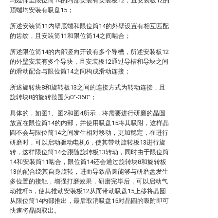
均延伸至限位筒14的内部安装有安装板12，且安装板12的
顶端均安装有吸盘15；
所述安装筒11内壁底端和限位筒14的外壁设置有相互匹配
的齿纹，且安装筒11和限位筒14之间啮合；
所述限位筒14的内部竖向开设有多个导槽，所述安装板12
的外壁安装有多个导块，且安装板12通过导槽和导块之间
的滑动配合与限位筒14之间构成滑动连接；
所述旋转块8和旋转板13之间的连接方式为转动连接，且
旋转块8的旋转范围为0°-360°；
具体的，如图1、图2和图4所示，将需要进行研磨的晶圆
放置在限位筒14的内部，并使用吸盘15将其吸附，这样晶
圆不会与限位筒14之间发生相对移动，更加稳定，在进行
研磨时，可以启动驱动电机6，使其带动旋转板13进行旋
转，这样限位筒14会跟随旋转板13转动，同时由于限位筒
14和安装筒11啮合，限位筒14还会通过旋转块8和旋转板
13的配合绕其自身旋转，进而导致晶圆能够与研磨盘发生
多位置的接触，增强打磨效果，研磨完毕后，可以启动气
动推杆5，使其推动安装板12从而带动吸盘15上移将晶圆
从限位筒14内部推出，最后取消吸盘15对晶圆的吸附即可
快速将晶圆取出。