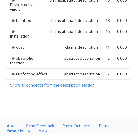
claims,abstract,description
18
0.000
Phyllostachys
viridis
bamboo
claims,abstract,description
18
0.000
claims,abstract,description
16
0.000
installation
dust
claims,description
11
0.000
absorption
abstract,description
2
0.000
reaction
reinforcing effect
abstract,description
2
0.000
Show all concepts from the description section
About
Send Feedback
Public Datasets
Terms
Privacy Policy
Help