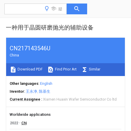
一种用于晶圆研磨抛光的辅助设备
CN217143546U
China
Download PDF
Find Prior Art
Similar
Other languages
English
Inventor
王永净
陈基生
Current Assignee
Xiamen Huaxin Wafer Semiconductor Co ltd
Worldwide applications
2022
CN