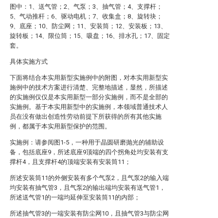
图中：1、送气管；2、气泵；3、抽气管；4、支撑杆；
5、气动推杆；6、驱动电机；7、收集盒；8、旋转块；
9、底座；10、防尘网；11、安装筒；12、安装板；13、
旋转板；14、限位筒；15、吸盘；16、排水孔；17、固定
套。
具体实施方式
下面将结合本实用新型实施例中的附图，对本实用新型实
施例中的技术方案进行清楚、完整地描述，显然，所描述
的实施例仅仅是本实用新型一部分实施例，而不是全部的
实施例。基于本实用新型中的实施例，本领域普通技术人
员在没有做出创造性劳动前提下所获得的所有其他实施
例，都属于本实用新型保护的范围。
实施例：请参阅图1-5，一种用于晶圆研磨抛光的辅助设
备，包括底座9，所述底座9顶端的四个拐角处均安装有支
撑杆4，且支撑杆4的顶端安装有安装筒11；
所述安装筒11的外侧安装有多个气泵2，且气泵2的输入端
均安装有抽气管3，且气泵2的输出端均安装有送气管1，
所述送气管1的一端均延伸至安装筒11的内部；
所述抽气管3的一端安装有防尘网10，且抽气管3与防尘网