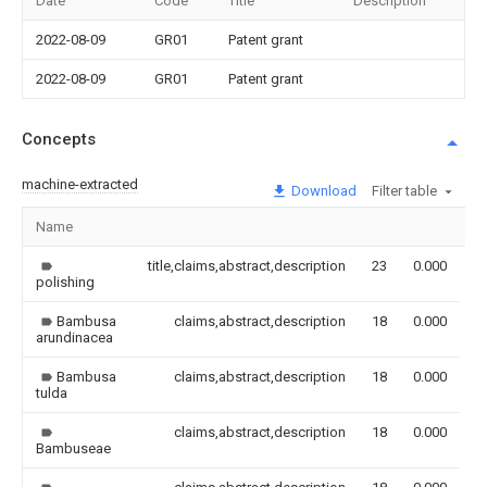
Date
Code
Title
Description
2022-08-09
GR01
Patent grant
2022-08-09
GR01
Patent grant
Concepts
machine-extracted
Download
Filter table
Name
I
title,claims,abstract,description
23
0.000
polishing
Bambusa
claims,abstract,description
18
0.000
arundinacea
Bambusa
claims,abstract,description
18
0.000
tulda
claims,abstract,description
18
0.000
Bambuseae