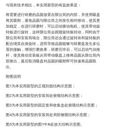
与现有技术相比，本实用新型的有益效果是：
将需要进行研磨的晶圆放置在限位筒的内部，并使用吸盘
将其吸附，避免晶圆与限位筒之间发生相对移动，使其更
加稳定，在进行研磨时，可以启动驱动电机，使其带动旋
转板进行旋转，这样限位筒会跟随旋转板转动，同时由于
限位筒和安装筒啮合，限位筒还会通过旋转块和旋转板的
配合绕其自身旋转，进而导致晶圆能够与研磨盘发生多位
置的接触，增强打磨效果，研磨完毕后，可以启动气动推
杆，使其推动安装板从而带动吸盘上移将晶圆从限位筒内
部推出，最后取消吸盘对晶圆的吸附即可快速将晶圆取
出。
附图说明
图1为本实用新型的正视剖面结构示意图；
图2为本实用新型的安装筒处俯视结构示意图；
图3为本实用新型的固定套和收集盒处俯视结构示意图；
图4为本实用新型的安装筒处局部侧视结构示意图；
图5为本实用新型的图1中A处放大结构示意图。