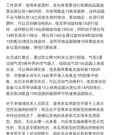
工作原理：使用本装置时，首先将需要进行研磨的晶圆放
置在限位筒14的内部，并使用吸盘15将其吸附，这样晶圆
不会与限位筒14之间发生相对移动，更加稳定，在进行研
磨时，可以启动驱动电机6，使其带动旋转板13进行旋
转，这样限位筒14会跟随旋转板13转动，同时由于限位筒
14和安装筒11啮合，限位筒14还会通过旋转块8和旋转板
13的配合绕其自身旋转，进而导致晶圆能够与研磨盘发生
多位置的接触，增强打磨效果；
在完成打磨后，通过防尘网10对灰尘进行阻隔，气泵2通
过抽气管3将外界的空气吸入，借助送气管1向晶圆上表面
吹送，可以将碎屑吹落，使其最终聚集在旋转板13的内
部，并能够从排水孔16处离开落入收集盒7内部集中收
集，在完全研磨完毕后，可以启动气动推杆5，使其推动安
装板12从而带动吸盘15上移将晶圆从限位筒14内部推出，
最后取消吸盘15对晶圆的吸附即可快速将晶圆取出。
对于本领域技术人员而言，显然本实用新型不限于上述示
范性实施例的细节，而且在不背离本实用新型的精神或基
本特征的情况下，能够以其他的具体形式实现本实用新
型。因此，无论从哪一点来看，均应将实施例看作是示范
性的，而且是非限制性的，本实用新型的范围由所附权利
要求而不是上述说明限定，因此旨在将落在权利要求的等