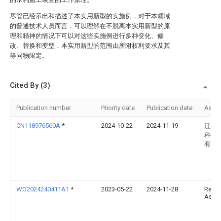
尽管已经示出和描述了本实用新型的实施例，对于本领域
的普通技术人员而言，可以理解在不脱离本实用新型的原
理和精神的情况下可以对这些实施例进行多种变化、修
改、替换和变型，本实用新型的范围由所附权利要求及其
等同物限定。
Cited By (3)
Publication number
Priority date
Publication date
Assi
CN118976560A
*
2024-10-22
2024-11-19
江苏
科技
有限
WO2024240411A1
*
2023-05-22
2024-11-28
Rena
As