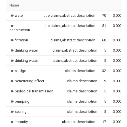
Name
water
title,claims,abstract,description
70
0.000
title,claims,abstract,description
51
0.000
construction
filtration
claims,abstract,description
60
0.000
drinking water
claims,abstract,description
5
0.000
drinking water
claims,abstract,description
5
0.000
sludge
claims,description
32
0.000
penetrating effect
claims,description
9
0.000
biological transmission
claims,description
5
0.000
pumping
claims,description
5
0.000
sealing
claims,description
5
0.000
impurity
abstract,description
17
0.000