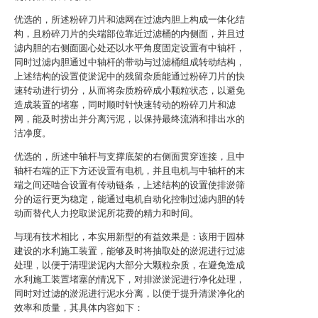
优选的，所述粉碎刀片和滤网在过滤内胆上构成一体化结
构，且粉碎刀片的尖端部位靠近过滤桶的内侧面，并且过
滤内胆的右侧面圆心处还以水平角度固定设置有中轴杆，
同时过滤内胆通过中轴杆的带动与过滤桶组成转动结构，
上述结构的设置使淤泥中的残留杂质能通过粉碎刀片的快
速转动进行切分，从而将杂质粉碎成小颗粒状态，以避免
造成装置的堵塞，同时顺时针快速转动的粉碎刀片和滤
网，能及时捞出并分离污泥，以保持最终流淌和排出水的
洁净度。
优选的，所述中轴杆与支撑底架的右侧面贯穿连接，且中
轴杆右端的正下方还设置有电机，并且电机与中轴杆的末
端之间还啮合设置有传动链条，上述结构的设置使排淤筛
分的运行更为稳定，能通过电机自动化控制过滤内胆的转
动而替代人力挖取淤泥所花费的精力和时间。
与现有技术相比，本实用新型的有益效果是：该用于园林
建设的水利施工装置，能够及时将抽取处的淤泥进行过滤
处理，以便于清理淤泥内大部分大颗粒杂质，在避免造成
水利施工装置堵塞的情况下，对排淤淤泥进行净化处理，
同时对过滤的淤泥进行泥水分离，以便于提升清淤净化的
效率和质量，其具体内容如下：