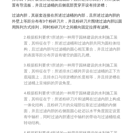
置有导流板，并且过滤桶的后侧底部贯穿开设有排淤槽；
过滤内胆，其嵌套连接在所述过滤桶的内部，且所述过滤内胆的
外壁上等距分布有3个粉碎刀片，并且粉碎刀片围绕过滤内胆以圆
周阵列方式排列，同时粉碎刀片之间横向固定拉撑有滤网。
2.根据权利要求1所述的一种用于园林建设的水利施工装
置，其特征在于：所述过滤桶和过滤内胆共同为圆柱体结
构，且过滤内胆与过滤桶的圆心相互重合，并且过滤内胆
的表面等距分布开设有镂空的圆孔孔槽。
3.根据权利要求1所述的一种用于园林建设的水利施工装
置，其特征在于：所述排水口横跨开设在过滤桶的正下方
底端面上，且排水口与排淤槽的长度相等，并且排淤槽在
过滤桶上呈倾斜的开设角度。
4.根据权利要求1所述的一种用于园林建设的水利施工装
置，其特征在于：所述粉碎刀片和滤网在过滤内胆上构成
一体化结构，且粉碎刀片的尖端部位靠近过滤桶的内侧
面，并且过滤内胆的右侧面圆心处还以水平角度固定设置
有中轴杆，同时过滤内胆通过中轴杆的带动与过滤桶组成
转动结构。
5.根据权利要求4所述的一种用于园林建设的水利施工装