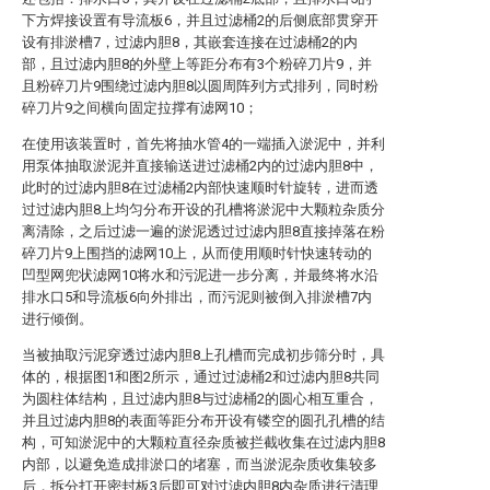
下方焊接设置有导流板6，并且过滤桶2的后侧底部贯穿开
设有排淤槽7，过滤内胆8，其嵌套连接在过滤桶2的内
部，且过滤内胆8的外壁上等距分布有3个粉碎刀片9，并
且粉碎刀片9围绕过滤内胆8以圆周阵列方式排列，同时粉
碎刀片9之间横向固定拉撑有滤网10；
在使用该装置时，首先将抽水管4的一端插入淤泥中，并利
用泵体抽取淤泥并直接输送进过滤桶2内的过滤内胆8中，
此时的过滤内胆8在过滤桶2内部快速顺时针旋转，进而透
过过滤内胆8上均匀分布开设的孔槽将淤泥中大颗粒杂质分
离清除，之后过滤一遍的淤泥透过过滤内胆8直接掉落在粉
碎刀片9上围挡的滤网10上，从而使用顺时针快速转动的
凹型网兜状滤网10将水和污泥进一步分离，并最终将水沿
排水口5和导流板6向外排出，而污泥则被倒入排淤槽7内
进行倾倒。
当被抽取污泥穿透过滤内胆8上孔槽而完成初步筛分时，具
体的，根据图1和图2所示，通过过滤桶2和过滤内胆8共同
为圆柱体结构，且过滤内胆8与过滤桶2的圆心相互重合，
并且过滤内胆8的表面等距分布开设有镂空的圆孔孔槽的结
构，可知淤泥中的大颗粒直径杂质被拦截收集在过滤内胆8
内部，以避免造成排淤口的堵塞，而当淤泥杂质收集较多
后，拆分打开密封板3后即可对过滤内胆8内杂质进行清理