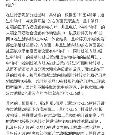
维护；
在进行淤泥筛分过滤时，具体的，根据图3和图4所示，通
过中轴杆11与支撑底架1的右侧面贯穿连接，且中轴杆11
右端的正下方还设置有电机12，并且电机12与中轴杆11的
末端之间还啮合设置有传动链条13，以及粉碎刀片9和滤
网10在过滤内胆8上构成一体化结构，且粉碎刀片9的尖端
部位靠近过滤桶2的内侧面，并且过滤内胆8的右侧面圆心
处还以水平角度固定设置有中轴杆11，同时过滤内胆8通
过中轴杆11的带动与过滤桶2组成转动结构的描述可知，
中轴杆11控制过滤内胆8在过滤桶2内部进行顺时针转动，
从而不断滚动漏出分离大颗粒杂质后的淤泥，而淤泥在下
落的过程中，被同步围绕过滤内胆8顺时针转动的粉碎刀片
9和滤网10接取，此时的滤网10在弧形的粉碎刀片9上形成
凹型漏网，因此能不断接取淤泥中的污泥，并将水漏出并
沿过滤桶2光滑圆润的内壁流淌至排水口5处；
具体的，根据图1、图2和图5所示，通过排水口5横跨开设
在过滤桶2的正下方底端面上，且排水口5与排淤槽7的长
度相等，并且排淤槽7在过滤桶2上呈倾斜的开设角度，同
时滤网10接取污泥转动并逐渐翻转倾倒在过滤桶2后侧，
以及粉碎刀片9和滤网10在过滤内胆8上构成一体化结构，
且粉碎刀片9的尖端部位靠近过滤桶2的内侧面，并且过滤