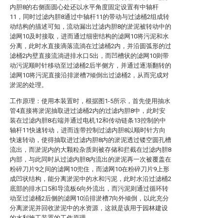
内胆8的右侧面圆心处还以水平角度固定设置有中轴杆
11，同时过滤内胆8通过中轴杆11的带动与过滤桶2组成转
动结构的描述可知，流动漏出过滤内胆8的淤泥被转动中的
滤网10及时接取，进而通过细密结构的滤网10将污泥和水
分离，此时水直接滴落流淌在过滤桶2内，并沿圆弧形的过
滤桶2内壁直接流淌进排水口5出，而凹槽状的滤网10则带
动污泥顺时针移动至过滤桶2后半侧方，并通过逐渐翻转的
滤网10将污泥直接沿排淤槽7倾倒出过滤桶2，从而完成对
淤泥的处理。
工作原理：使用本装置时，根据图1-5所示，首先使用抽水
管4直接将淤泥抽取进过滤桶2内的过滤内胆8中，此时安
装在过滤内胆8右端并通过电机12和传动链条13控制的中
轴杆11快速转动，进而连带控制过滤内胆8以顺时针方向
快速转动，使得抽取进过滤内胆8内的淤泥透过镂空圆孔槽
流出，而淤泥内的大颗粒杂质则被存储和拦截在过滤内胆8
内部，与此同时从过滤内胆8内流出的淤泥再一次被覆盖在
粉碎刀片9之间的滤网10兜住，而滤网10在粉碎刀片9上形
成凹状结构，能分离淤泥中的水和污泥，此时水沿过滤桶2
底部的排水口5和导流板6向外流出，而污泥则通过循环转
动至过滤桶2后侧的滤网10沿排淤槽7向外倾倒，以此充分
分离淤泥并回收淤泥中的水资源，这就是该用于园林建设
的水利施工装置的工作原理。