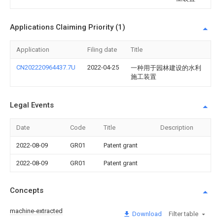
Applications Claiming Priority (1)
Application
Filing date
Title
CN202220964437.7U
2022-04-25
一种用于园林建设的水利
施工装置
Legal Events
Date
Code
Title
Description
2022-08-09
GR01
Patent grant
2022-08-09
GR01
Patent grant
Concepts
machine-extracted
Download
Filter table