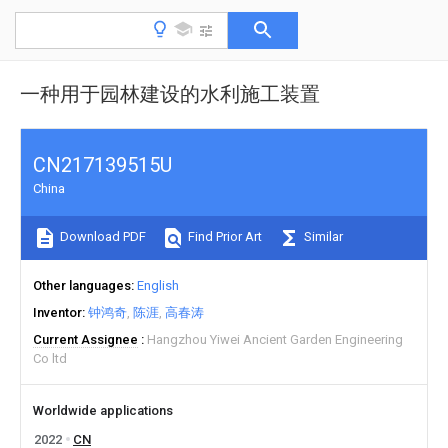
一种用于园林建设的水利施工装置
CN217139515U
China
Download PDF
Find Prior Art
Similar
Other languages
English
Inventor
钟鸿奇
陈涯
高春涛
Current Assignee
Hangzhou Yiwei Ancient Garden Engineering
Co ltd
Worldwide applications
2022
CN