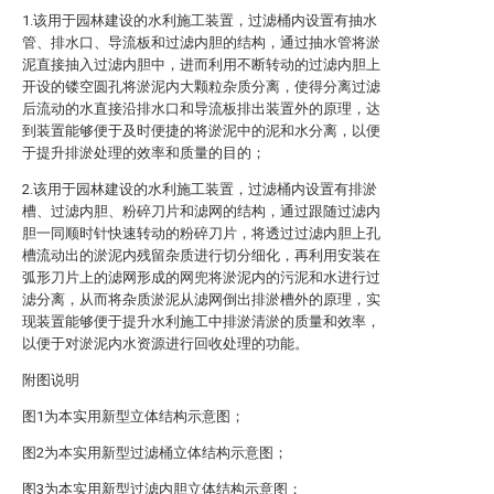
1.该用于园林建设的水利施工装置，过滤桶内设置有抽水
管、排水口、导流板和过滤内胆的结构，通过抽水管将淤
泥直接抽入过滤内胆中，进而利用不断转动的过滤内胆上
开设的镂空圆孔将淤泥内大颗粒杂质分离，使得分离过滤
后流动的水直接沿排水口和导流板排出装置外的原理，达
到装置能够便于及时便捷的将淤泥中的泥和水分离，以便
于提升排淤处理的效率和质量的目的；
2.该用于园林建设的水利施工装置，过滤桶内设置有排淤
槽、过滤内胆、粉碎刀片和滤网的结构，通过跟随过滤内
胆一同顺时针快速转动的粉碎刀片，将透过过滤内胆上孔
槽流动出的淤泥内残留杂质进行切分细化，再利用安装在
弧形刀片上的滤网形成的网兜将淤泥内的污泥和水进行过
滤分离，从而将杂质淤泥从滤网倒出排淤槽外的原理，实
现装置能够便于提升水利施工中排淤清淤的质量和效率，
以便于对淤泥内水资源进行回收处理的功能。
附图说明
图1为本实用新型立体结构示意图；
图2为本实用新型过滤桶立体结构示意图；
图3为本实用新型过滤内胆立体结构示意图；