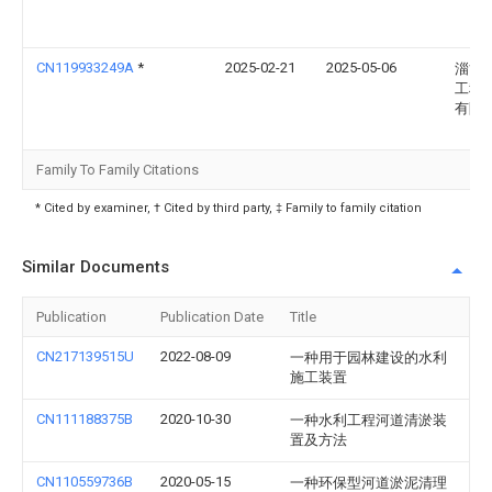
CN119933249A
*
2025-02-21
2025-05-06
淄博
工程
有限
Family To Family Citations
* Cited by examiner, † Cited by third party, ‡ Family to family citation
Similar Documents
Publication
Publication Date
Title
CN217139515U
2022-08-09
一种用于园林建设的水利
施工装置
CN111188375B
2020-10-30
一种水利工程河道清淤装
置及方法
CN110559736B
2020-05-15
一种环保型河道淤泥清理