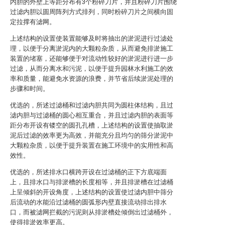
内胆的外壁上等距分布有3个粉碎刀片，并且粉碎刀片围绕
过滤内胆以圆周阵列方式排列，同时粉碎刀片之间横向固
定拉撑有滤网。
上述结构的设置使装置能够及时将抽出的淤泥进行过滤处
理，以便于分离淤泥内的大颗粒杂质，从而避免排淤施工
装置的堵塞，还能够便于对流动性较好的淤泥进行进一步
过滤，从而分离水和污泥，以便于提升园林水利施工的效
率和质量，能避免水资源的浪费，并节省后续淤泥处理的
步骤和时间。
优选的，所述过滤桶和过滤内胆共同为圆柱体结构，且过
滤内胆与过滤桶的圆心相互重合，并且过滤内胆的表面等
距分布开设有镂空的圆孔孔槽，上述结构的设置使抽取淤
泥后过滤的效率更为高效，并能充分且均匀的筛分淤泥中
大颗粒杂质，以便于提升装置在施工环境中的实用性和高
效性。
优选的，所述排水口横跨开设在过滤桶的正下方底端面
上，且排水口与排淤槽的长度相等，并且排淤槽在过滤桶
上呈倾斜的开设角度，上述结构的设置使过滤内胆中筛分
后流动的水能沿过滤桶的圆弧形内壁直接流动排出排水
口，而被滤网拦截的污泥则从排淤槽处倾倒出过滤桶外，
使得排淤效率更高。