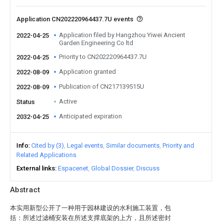
Application CN202220964437.7U events
Application filed by Hangzhou Yiwei Ancient
2022-04-25
Garden Engineering Co ltd
Priority to CN202220964437.7U
2022-04-25
Application granted
2022-08-09
Publication of CN217139515U
2022-08-09
Active
Status
Anticipated expiration
2032-04-25
Info
Cited by (3)
Legal events
Similar documents
Priority and
Related Applications
External links
Espacenet
Global Dossier
Discuss
Abstract
本实用新型公开了一种用于园林建设的水利施工装置，包
括：所述过滤桶安装在所述支撑底架的上方，且所述密封