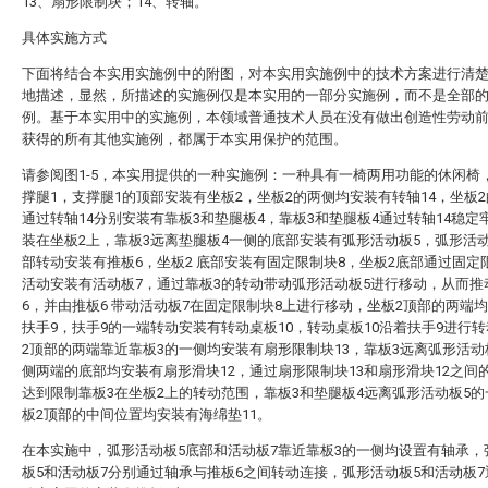
13、扇形限制块；14、转轴。
具体实施方式
下面将结合本实用实施例中的附图，对本实用实施例中的技术方案进行清
地描述，显然，所描述的实施例仅是本实用的一部分实施例，而不是全部
例。基于本实用中的实施例，本领域普通技术人员在没有做出创造性劳动
获得的所有其他实施例，都属于本实用保护的范围。
请参阅图1-5，本实用提供的一种实施例：一种具有一椅两用功能的休闲椅
撑腿1，支撑腿1的顶部安装有坐板2，坐板2的两侧均安装有转轴14，坐板
通过转轴14分别安装有靠板3和垫腿板4，靠板3和垫腿板4通过转轴14稳定
装在坐板2上，靠板3远离垫腿板4一侧的底部安装有弧形活动板5，弧形活
部转动安装有推板6，坐板2 底部安装有固定限制块8，坐板2底部通过固定
活动安装有活动板7，通过靠板3的转动带动弧形活动板5进行移动，从而推
6，并由推板6 带动活动板7在固定限制块8上进行移动，坐板2顶部的两端
扶手9，扶手9的一端转动安装有转动桌板10，转动桌板10沿着扶手9进行
2顶部的两端靠近靠板3的一侧均安装有扇形限制块13，靠板3远离弧形活动
侧两端的底部均安装有扇形滑块12，通过扇形限制块13和扇形滑块12之间
达到限制靠板3在坐板2上的转动范围，靠板3和垫腿板4远离弧形活动板5
板2顶部的中间位置均安装有海绵垫11。
在本实施中，弧形活动板5底部和活动板7靠近靠板3的一侧均设置有轴承，
板5和活动板7分别通过轴承与推板6之间转动连接，弧形活动板5和活动板