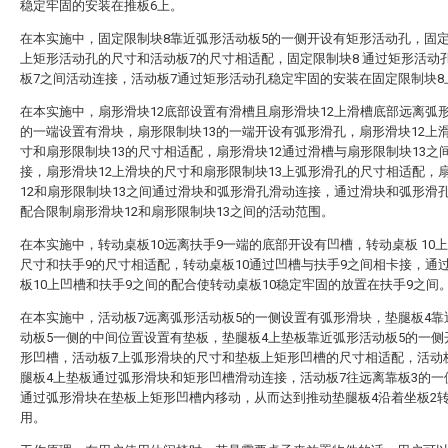
稳定牢固的安装在推板6上。
在本实施中，固定限制块8靠近弧形活动板5的一侧开设有矩形活动孔，固定
上矩形活动孔的尺寸和活动板7的尺寸相适配，固定限制块8 通过矩形活动
板7之间活动连接，活动板7通过矩形活动孔稳定牢固的安装在固定限制块8
在本实施中，扇形滑块12底部设置有滑槽且扇形滑块12上滑槽底部远离弧
的一端设置有滑块，扇形限制块13的一端开设有弧形滑孔，扇形滑块12上
寸和扇形限制块13的尺寸相适配，扇形滑块12通过滑槽与扇形限制块13之
接，扇形滑块12上滑块的尺寸和扇形限制块13上弧形滑孔的尺寸相适配，
12和扇形限制块13之间通过滑块和弧形滑孔滑动连接，通过滑块和弧形滑
配合限制扇形滑块12和扇形限制块13之间的活动范围。
在本实施中，转动桌板10远离扶手9一端的底部开设有凹槽，转动桌板 10
尺寸和扶手9的尺寸相适配，转动桌板10通过凹槽与扶手9之间相卡接，通
板10上凹槽和扶手9之间的配合使转动桌板10稳定牢固的放置在扶手9之间
在本实施中，活动板7远离弧形活动板5的一侧设置有弧形滑块，垫腿板4靠
动板5一侧的中间位置设置有垫板，垫腿板4上垫板靠近弧形活动板5的一侧
形凹槽，活动板7上弧形滑块的尺寸和垫板上矩形凹槽的尺寸相适配，活动
腿板4上垫板通过弧形滑块和矩形凹槽滑动连接，活动板7往远离靠板3的一
通过弧形滑块在垫板上矩形凹槽内移动，从而达到推动垫腿板4沿着坐板2
用。