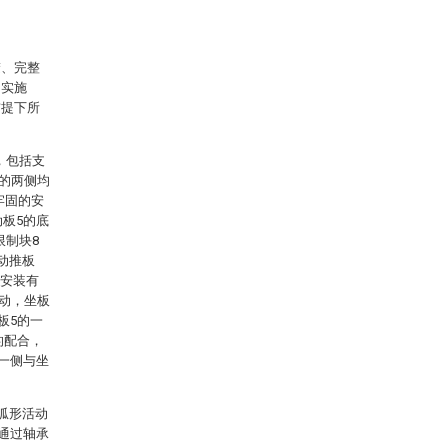
楚、完整
的实施
前提下所
，包括支
2的两侧均
牢固的安
动板5的底
限制块8
动推板
均安装有
转动，坐板
板5的一
的配合，
的一侧与坐
弧形活动
7通过轴承