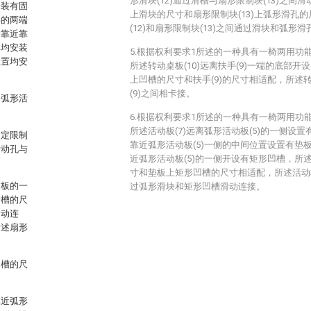
形滑块(12)通过滑槽与扇形限制块(13)之间滑
安装有固
上滑块的尺寸和扇形限制块(13)上弧形滑孔
部的两端
(12)和扇形限制块(13)之间通过滑块和弧形
端靠近靠
部均安装
5.根据权利要求1所述的一种具有一椅两用功
位置均安
所述转动桌板(10)远离扶手(9)一端的底部开设
上凹槽的尺寸和扶手(9)的尺寸相适配，所述转
(9)之间相卡接。
述弧形活
6.根据权利要求1所述的一种具有一椅两用功
所述活动板(7)远离弧形活动板(5)的一侧设置
固定限制
靠近弧形活动板(5)一侧的中间位置设置有垫板
活动孔与
近弧形活动板(5)的一侧开设有矩形凹槽，所述
寸和垫板上矩形凹槽的尺寸相适配，所述活动板(
动板的一
过弧形滑块和矩形凹槽滑动连接。
滑槽的尺
滑动连
所述扇形
凹槽的尺
靠近弧形