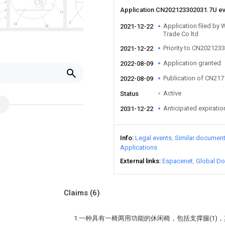
Application CN202123302031.7U e
Application filed by 
2021-12-22
Trade Co ltd
Priority to CN202123
2021-12-22
Application granted
2022-08-09
Publication of CN21
2022-08-09
Active
Status
Anticipated expiratio
2031-12-22
Info
Legal events
Similar documen
Applications
External links
Espacenet
Global Do
Claims
(6)
1.一种具有一椅两用功能的休闲椅，包括支撑腿(1)，