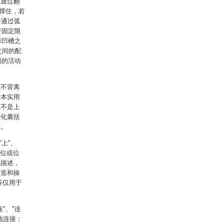
以通过翻
0撑住，若
并通过弧
于固定限
形凹槽之
之间的配
间的活动
在不背离
，本实用
而不是上
变化囊括
求。
上”、
方位或位
化描述，
构造和操
等仅用于
”、“连
地连接；