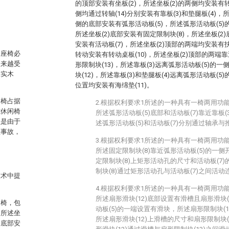
的顶部安装有坐板(2)，所述坐板(2)的两侧均安装有转轴
侧均通过转轴(14)分别安装有靠板(3)和垫腿板(4)，所
侧的底部安装有弧形活动板(5)，所述弧形活动板(5)
所述坐板(2)底部安装有固定限制块(8)，所述坐板(2
安装有活动板(7)，所述坐板(2)顶部的两端均安装有扶
的座椅必
转动安装有转动桌板(10)，所述坐板(2)顶部的两端
越来越受
形限制块(13)，所述靠板(3)远离弧形活动板(5)
及实木
块(12)，所述靠板(3)和垫腿板(4)远离弧形活动板(5
位置均安装有海绵垫(11)。
闲椅占据
2.根据权利要求1所述的一种具有一椅两用功
式休闲椅
所述弧形活动板(5)底部和活动板(7)靠近靠板
但是由于
述弧形活动板(5)和活动板(7)分别通过轴承与
生事故，
3.根据权利要求1所述的一种具有一椅两用功
所述固定限制块(8)靠近弧形活动板(5)的一
定限制块(8)上矩形活动孔的尺寸和活动板(7
制块(8)通过矩形活动孔与活动板(7)之间活动
技术中提
4.根据权利要求1所述的一种具有一椅两用功
所述扇形滑块(12)底部设置有滑槽且扇形滑块
闲椅，包
动板(5)的一端设置有滑块，所述扇形限制块(
，所述坐
所述扇形滑块(12)上滑槽的尺寸和扇形限制块
的底部安