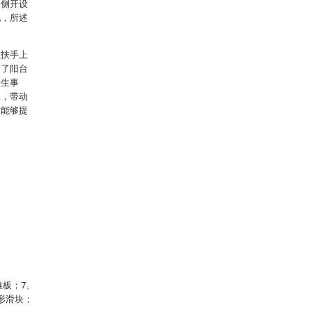
一侧开设
配，所述
在扶手上
约了阳台
发生事
上，带动
时能够提
推板；7、
扇形滑块；