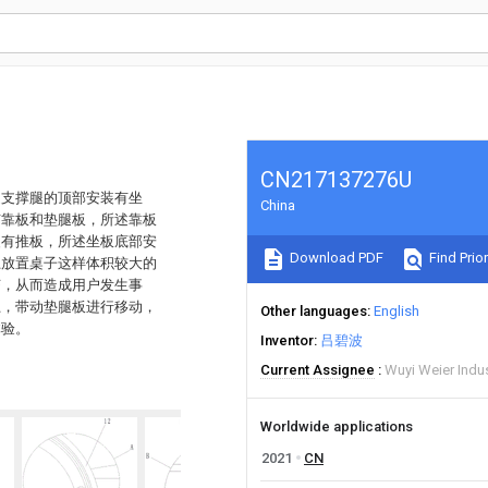
CN217137276U
述支撑腿的顶部安装有坐
China
有靠板和垫腿板，所述靠板
装有推板，所述坐板底部安
Download PDF
Find Prior
上放置桌子这样体积较大的
挤，从而造成用户发生事
上，带动垫腿板进行移动，
Other languages
English
体验。
Inventor
吕碧波
Current Assignee
Wuyi Weier Indus
Worldwide applications
2021
CN