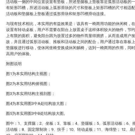
活动板一侧的中间位置设置有垫板，所述垫腿板上垫板靠近弧形活动板的
有矩形凹槽，所述活动板上弧形滑块的尺寸和垫板上矩形凹槽的尺寸相适
活动板和垫腿板上垫板通过弧形滑块和矩形凹槽滑动连接。
与现有技术相比，本实用的有益效果是：该具有一椅两用功能的休闲椅，
设置有转动桌板，用户不需要在阳台上放置桌子这样体积较大的物件，节
上有限的面积，避免阳台因为放置过多的物件而显得拥挤，从而造成用户
故，并且通过弧形活动板、推板和活动板之间的配合，用户通过靠在靠板
垫腿板进行移动，使休闲坐椅变换成休闲躺椅，达到一椅两用的作用，同
高用户的体验。
附图说明
图1为本实用结构主视图；
图2为本实用结构俯视图；
图3为本实用结构主视剖图；
图4为本实用图3中A处结构放大图；
图5为本实用图3中B处结构放大图。
图中：1、支撑腿；2、坐板；3、靠板；4、垫腿板；5、弧形活动板；6、
活动板；8、固定限制块；9、扶手；10、转动桌板；11、海绵垫； 12、