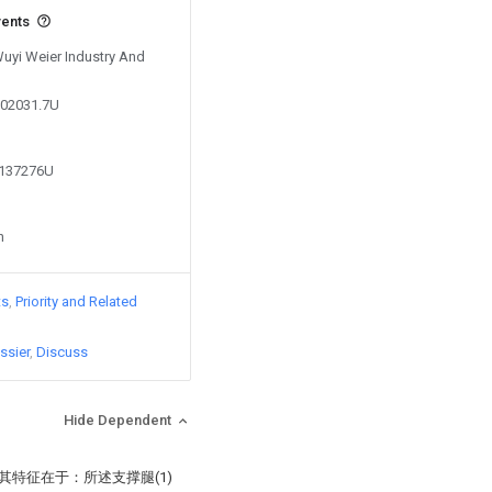
vents
Wuyi Weier Industry And
302031.7U
7137276U
n
ts
Priority and Related
ssier
Discuss
Hide Dependent
其特征在于：所述支撑腿(1)