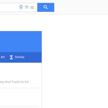
 Art
Similar
try And Trade Co ltd