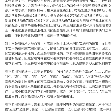
工作原理：在用户使用休闲椅时，若是需要桌子来放置物件的话，用户可
转转动桌板10，并靠在扶手9上，使坐板2上的两个扶手9能够将转动桌板1
是用户需要使用躺椅的时候，用户靠在靠板3上，带动弧形活动板5移动，
形活动板5推动推板6进行移动，然后通过推板6带动活动板7进行移动，由
制块8将活动板7限制坐板2下方，通过活动板7上的弧形滑块和垫板上的矩
间的配合，推动垫腿板4在坐板2上转动，并且扇形滑块12和扇形限制块13
合，并通过滑块和弧形滑孔之间的配合限制扇形滑块12和扇形限制块13之
范围，使休闲椅变换成躺椅，达到一椅两用的作用。
对于本领域技术人员而言，本实用不限于上述示例性实施例的细节，而且
本实用的精神或范围的情况下，能够以其他的具体形式实现本实用。因此
的实施例是示例性的，而且是非限制性的。本实用的范围由所附权利要求
述说明限定，因此旨在将落在权利要求的等同要件的含义和范围内的所有
在本实用内。不应将权利要求中的任何附图标记视为限制所涉及的权利要
在本实用的描述中，除非另有说明，“多个”的含义是两个或两个以上；术语“
“下”、“左”、“右”、“内”、“外”、“前端”、“后端”、“头部”、“尾部”等指示的
置关系为基于附图所示的方位或位置关系，仅是为了便于描述本实用和简
而不是指示或暗示所指的装置或元件必须具有特定的方位、以特定的方位
作，因此不能理解为对本实用的限制。此外，术语“第一”、“第二”、“第三”
描述目的，而不能理解为指示或暗示相对重要性。
在本实用的描述中，需要说明的是，除非另有明确的规定和限定，术语“相连
接”应做广义理解，例如，可以是固定连接，也可以是可拆卸连接，或一体