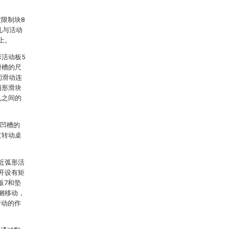
限制块8
孔与活动
上。
形活动板5
滑槽的尺
间滑动连
扇形滑块
孔之间的
上凹槽的
过转动桌
。
近弧形活
开设有矩
板7和垫
侧移动，
转动的作