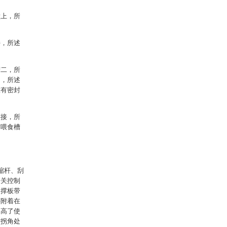
壁上，所
接，所述
槽二，所
内，所述
置有密封
连接，所
与喂食槽
缩杆、刮
开关控制
支撑板带
将附着在
提高了使
壁拐角处