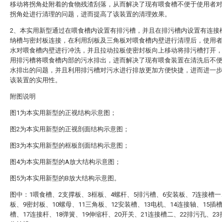
移动将拐角处附着的食物残渣刮落，从而解决了现有喂食槽不便于使用者
拐角处进行清理的问题，进而提高了该装置的清理效果。
2、本实用新型通过在喂食槽内设置有排污槽，并且在排污槽内设置有连接
纳槽与密封板连接，在利用刮板及三角板对喂食槽内壁进行清理后，使用
水对喂食槽内壁进行冲洗，并且拉动拉板使密封板向上移动将排污槽打开
用排污槽将喂食槽内部的污水排出，进而解决了现有喂食装置在清洗后不
水排出的问题，并且利用排污槽对污水进行排放更加方便快捷，进而进一
该装置的实用性。
附图说明
图1为本实用新型的正视结构示意图；
图2为本实用新型的正视剖面结构示意图；
图3为本实用新型的框板剖面结构示意图；
图4为本实用新型的A放大结构示意图；
图5为本实用新型的B放大结构示意图。
图中：1喂食槽、2支撑板、3框板、4螺杆、5排污槽、6安装板、7连接槽一
板、9密封板、10螺母、11三角板、12安装槽、13电机、14连接轴、15插槽
槽、17连接杆、18弹簧、19伸缩杆、20开关、21连接槽二、22排污孔、23