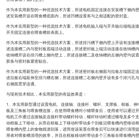
作为本实用新型的一种优选技术方案，所述电机固定连接在安装槽下侧内
述安装槽开设在喂食槽底面内，所述凹槽设置有与之相适配的密封盖。
作为本实用新型的一种优选技术方案，所述电机输入端与开关输出端电连
开关固定连接在喂食槽前表面上。
作为本实用新型的一种优选技术方案，所述排污槽下侧内壁上开设有连接
述连接槽二内与密封板底端活动连接，所述密封板上端活动连接在收纳槽
收纳槽开设在排污槽上侧内壁上，所述连接槽二及收纳槽的左侧内壁均设
胶条与密封板紧密贴合。
作为本实用新型的一种优选技术方案，所述密封板右侧面与拉板左端固定
述拉板右端延伸至排污槽右侧，所述连接槽二右侧内壁开设有多个排污孔
右侧面贯穿连通。
与现有技术相比，本实用新型的有益效果是：
1、本实用新型通过设置电机、连接轴、连接杆、螺杆、支撑板、框板、伸
板及三角板与喂食槽连接，在使用喂食槽对小猪喂食后，使用者可以通过
电机工作通过连接轴及连接杆带动螺杆转动，螺杆转动时通过螺母及多个
动框板上下移动，从而在框板上下移动时带动多个刮板沿喂食槽内壁移动
喂食槽内壁上的食物残渣刮落，进而使该装置在喂食后可以快速进行清理
用者对喂食槽清理的效率，并且在框板移动时带动多个三角板在喂食槽内