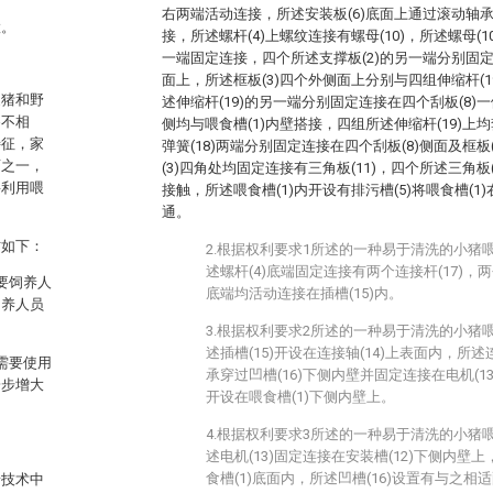
右两端活动连接，所述安装板(6)底面上通过滚动轴承
置。
接，所述螺杆(4)上螺纹连接有螺母(10)，所述螺母(1
一端固定连接，四个所述支撑板(2)的另一端分别固定
面上，所述框板(3)四个外侧面上分别与四组伸缩杆(
家猪和野
述伸缩杆(19)的另一端分别固定连接在四个刮板(8)
各不相
侧均与喂食槽(1)内壁搭接，四组所述伸缩杆(19)上均
特征，家
弹簧(18)两端分别固定连接在四个刮板(8)侧面及框
畜之一，
(3)四角处均固定连接有三角板(11)，四个所述三角板(
要利用喂
接触，所述喂食槽(1)内开设有排污槽(5)将喂食槽(
通。
方如下：
2.根据权利要求1所述的一种易于清洗的小猪
述螺杆(4)底端固定连接有两个连接杆(17)，两个
要饲养人
底端均活动连接在插槽(15)内。
饲养人员
3.根据权利要求2所述的一种易于清洗的小猪
述插槽(15)开设在连接轴(14)上表面内，所述
需要使用
承穿过凹槽(16)下侧内壁并固定连接在电机(13
一步增大
开设在喂食槽(1)下侧内壁上。
4.根据权利要求3所述的一种易于清洗的小猪
述电机(13)固定连接在安装槽(12)下侧内壁上
食槽(1)底面内，所述凹槽(16)设置有与之相
景技术中