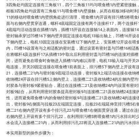
3四角处均固定连接有三角板11，四个三角板11均与喂食槽1内壁紧密接触
框板3四角处均设置有三角板11与喂食槽1内壁接触，从而在框板3移动时
11的移动对喂食槽1内壁拐角处进行清理，喂食槽1内开设有排污槽5将喂食
面与右侧内壁贯穿连通，螺杆4底端固定连接有两个连接杆17，两个连接杆
4底端均活动连接在插槽15内，插槽15开设在连接轴14上表面内，连接轴1
密封轴承穿过凹槽16下侧内壁并固定连接在电机13输出轴上，凹槽16开设
下侧内壁上，电机13固定连接在安装槽12下侧内壁上，安装槽12开设在喂
内，凹槽16设置有与之相适配的密封盖，通过设置有密封盖与凹槽16相适
在将螺杆4及连接杆17从插槽15中取出后利用密封盖与凹槽16的连接对插槽
闭，进而避免在喂食时食物进入插槽15内难以清理，电机13输入端与开关2
电连接，开关20固定连接在喂食槽1前表面上，排污槽5下侧内壁上开设有
21，连接槽二21内与密封板9底端活动连接，密封板9上端活动连接在收纳槽
收纳槽24开设在排污槽5上侧内壁上，连接槽二21及收纳槽24的左侧内壁
封胶条与密封板9紧密贴合，通过在连接槽二21及收纳槽24内均设置有密
封板9贴合，从而利用密封胶条提高密封板9与连接槽二21及收纳槽24连接
性，进而避免喂食槽1内的食物经密封板9与连接槽二21及收纳槽24的连接
出，密封板9右侧面与拉板23左端固定连接，拉板23右端延伸至排污槽5右
槽二21右侧内壁开设有多个排污孔22与喂食槽1右侧面贯穿连通，通过在连
右侧内壁上开设有多个排污孔22，在利用排污槽5将喂食槽1内污水排出时
水会流入连接槽二21内，从而利用排污孔22将流入连接槽二21内的污水排
本实用新型的操作步骤为：