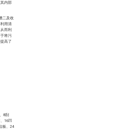
对其内部
槽二及收
者利用清
，从而利
便于将污
步提高了
、8刮
、16凹
拉板、24