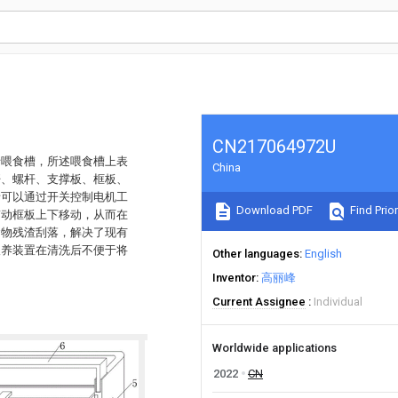
CN217064972U
括喂食槽，所述喂食槽上表
China
杆、螺杆、支撑板、框板、
者可以通过开关控制电机工
Download PDF
Find Prior
带动框板上下移动，从而在
食物残渣刮落，解决了现有
喂养装置在清洗后不便于将
Other languages
English
Inventor
高丽峰
Current Assignee
Individual
Worldwide applications
2022
CN