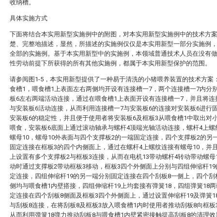
收纳槽。
具体实施方式
下面将结合本实用新型实施例中的附图，对本实用新型实施例中的技术方
楚、完整地描述，显然，所描述的实施例仅仅是本实用新型一部分实施例
全部的实施例。基于本实用新型中的实施例，本领域普通技术人员在没有
性劳动前提下所获得的所有其他实施例，都属于本实用新型保护的范围。
请参阅图1-5，本实用新型提供了一种易于清洗的小猪喂养装置的技术方案
食槽1，喂食槽1上表面左右两侧均开设有连接槽一7，两个连接槽一7内分
板6左右两端活动连接，通过在喂食槽1上表面开设有连接槽一7，并且将连
与安装板6活动连接，从而利用连接槽一7与安装板6的连接对安装板6进行
安装板6的稳定性，并且便于使用者将安装板6及框板3从喂食槽1中取出对
喂食，安装板6底面上通过滚动轴承与螺杆4顶端光轴活动连接，螺杆4上螺
螺母10，螺母10外表面与四个支撑板2的一端固定连接，四个支撑板2的另
固定连接在框板3的四个内侧面上，通过在螺杆4上螺纹连接有螺母10，并
上设置有多个支撑板2与框板3连接，从而在电机13带动螺杆4转动带动螺母
动时通过支撑板2带动框板3移动，框板3四个外侧面上分别与四组伸缩杆1
定连接，四组伸缩杆19的另一端分别固定连接在四个刮板8一侧上，四个刮
侧均与喂食槽1内壁搭接，四组伸缩杆19上均套接有弹簧18，四组弹簧18
定连接在四个刮板8侧面及框板3四个外侧面上，通过设置伸缩杆19及弹簧1
与刮板8连接，在将刮板8及框板3放入喂食槽1内时使用者推动刮板8向框板
从而利用弹簧18弹力推动刮板8与喂食槽1内壁紧密接触提高刮板8的清理