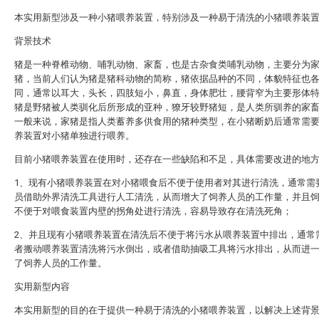
本实用新型涉及一种小猪喂养装置，特别涉及一种易于清洗的小猪喂养装
背景技术
猪是一种脊椎动物、哺乳动物、家畜，也是古杂食类哺乳动物，主要分为
猪，当前人们认为猪是猪科动物的简称，猪依据品种的不同，体貌特征也
同，通常以耳大，头长，四肢短小，鼻直，身体肥壮，腰背窄为主要形体
猪是野猪被人类驯化后所形成的亚种，獠牙较野猪短，是人类所驯养的家
一般来说，家猪是指人类蓄养多供食用的猪种类型，在小猪断奶后通常需
养装置对小猪单独进行喂养。
目前小猪喂养装置在使用时，还存在一些缺陷和不足，具体需要改进的地
1、现有小猪喂养装置在对小猪喂食后不便于使用者对其进行清洗，通常需
员借助外界清洗工具进行人工清洗，从而增大了饲养人员的工作量，并且
不便于对喂食装置内壁的拐角处进行清洗，容易导致存在清洗死角；
2、并且现有小猪喂养装置在清洗后不便于将污水从喂养装置中排出，通常
者搬动喂养装置清洗将污水倒出，或者借助抽吸工具将污水排出，从而进
了饲养人员的工作量。
实用新型内容
本实用新型的目的在于提供一种易于清洗的小猪喂养装置，以解决上述背