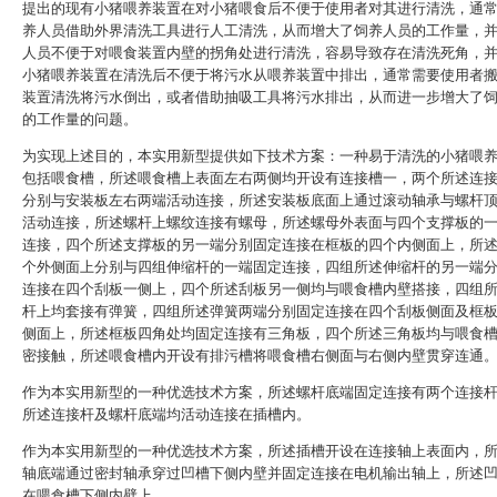
提出的现有小猪喂养装置在对小猪喂食后不便于使用者对其进行清洗，通
养人员借助外界清洗工具进行人工清洗，从而增大了饲养人员的工作量，
人员不便于对喂食装置内壁的拐角处进行清洗，容易导致存在清洗死角，
小猪喂养装置在清洗后不便于将污水从喂养装置中排出，通常需要使用者
装置清洗将污水倒出，或者借助抽吸工具将污水排出，从而进一步增大了
的工作量的问题。
为实现上述目的，本实用新型提供如下技术方案：一种易于清洗的小猪喂
包括喂食槽，所述喂食槽上表面左右两侧均开设有连接槽一，两个所述连
分别与安装板左右两端活动连接，所述安装板底面上通过滚动轴承与螺杆
活动连接，所述螺杆上螺纹连接有螺母，所述螺母外表面与四个支撑板的
连接，四个所述支撑板的另一端分别固定连接在框板的四个内侧面上，所
个外侧面上分别与四组伸缩杆的一端固定连接，四组所述伸缩杆的另一端
连接在四个刮板一侧上，四个所述刮板另一侧均与喂食槽内壁搭接，四组
杆上均套接有弹簧，四组所述弹簧两端分别固定连接在四个刮板侧面及框
侧面上，所述框板四角处均固定连接有三角板，四个所述三角板均与喂食
密接触，所述喂食槽内开设有排污槽将喂食槽右侧面与右侧内壁贯穿连通
作为本实用新型的一种优选技术方案，所述螺杆底端固定连接有两个连接
所述连接杆及螺杆底端均活动连接在插槽内。
作为本实用新型的一种优选技术方案，所述插槽开设在连接轴上表面内，
轴底端通过密封轴承穿过凹槽下侧内壁并固定连接在电机输出轴上，所述
在喂食槽下侧内壁上。