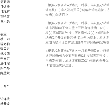
常需要饲
5.根据权利要求4所述的一种易于清洗的小猪
并且饲养
述电机(13)输入端与开关(20)输出端电连接，
并且现有
食槽(1)前表面上。
搬动喂养
饲养人员
6.根据权利要求1所述的一种易于清洗的小猪
述排污槽(5)下侧内壁上开设有连接槽二(21)，
板(9)底端活动连接，所述密封板(9)上端活动
养装置，
纳槽(24)开设在排污槽(5)上侧内壁上，所述连接
接槽一内
左侧内壁均设置有密封胶条与密封板(9)紧密
顶端光轴
一端固定
7.根据权利要求6所述的一种易于清洗的小猪
述框板四
述密封板(9)右侧面与拉板(23)左端固定连接，
分别固定
污槽(5)右侧，所述连接槽二(21)右侧内壁开设
所述伸缩
(1)右侧面贯穿连通。
板四个外
槽内壁紧
。
杆，两个
所述连接
凹槽开设