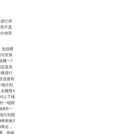
案进行清
，而不是
做出创造
：包括喂
别与安装
接槽一7
固定提高
小猪进行
纹连接有
一端分别
且在螺母4
10上下移
9的一端固
板8另一
两端分别固
8将框板3
3靠近，
效果，框板