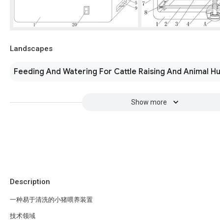
Landscapes
Feeding And Watering For Cattle Raising And Animal H
Show more
Description
一种易于清洗的小猪喂养装置
技术领域