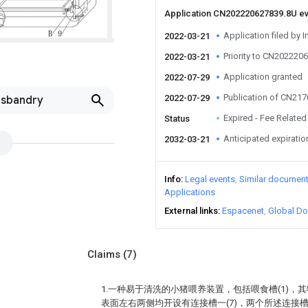
Application CN202220627839.8U e
Application filed by I
2022-03-21
Priority to CN202220
2022-03-21
Application granted
2022-07-29
Publication of CN21
2022-07-29
usbandry
Expired - Fee Related
Status
Anticipated expiratio
2032-03-21
Info
Legal events
Similar documen
Applications
External links
Espacenet
Global Do
Claims
(7)
1.一种易于清洗的小猪喂养装置，包括喂食槽(1)，其
表面左右两侧均开设有连接槽一(7)，两个所述连接槽一