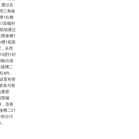
，通过在
利用三角板
槽1右侧
17及螺杆
4底端通过
在喂食槽1
食槽1底面
配，从而
15进行封
0输出端
连接槽二
24内，
均设置有密
封胶条与密
的紧密
缝隙漏
侧，连接
接槽二21
少部分污
出。