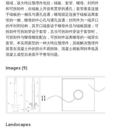
领域，该大吨位预埋件包括：锚板、套管、螺母、封闭件
和可拆卸件，在锚板上开设有贯穿的通孔；套管垂直连接
于锚板的一侧且与通孔连通；螺母固定连接于锚板远离套
管的一侧，螺母的中心孔与通孔连通；封闭件为一端开口
的半封闭结构，其开口端套设于螺母外且与锚板固接；可
拆卸件可拆卸穿设于套管，且当可拆卸件穿设于套管时，
可拆卸件与螺母螺纹配合，可拆卸件远离螺母的一端穿出
套管。本实用新型的一种大吨位预埋件，其能解决预埋件
留置在混凝土外的部分不易拆除、混凝土模板周转率低及
混凝土成型后表面不平整等问题。
Images (
9
)
Landscapes