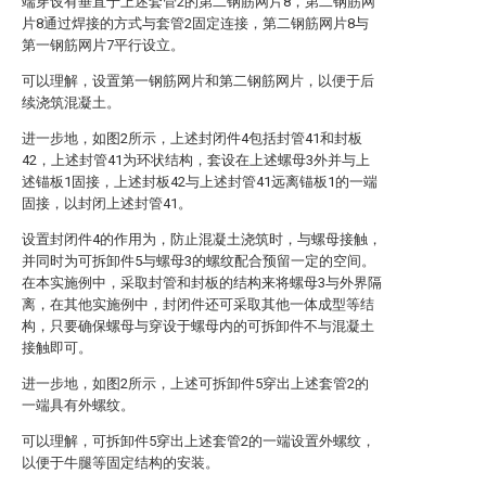
端穿设有垂直于上述套管2的第二钢筋网片8，第二钢筋网
片8通过焊接的方式与套管2固定连接，第二钢筋网片8与
第一钢筋网片7平行设立。
可以理解，设置第一钢筋网片和第二钢筋网片，以便于后
续浇筑混凝土。
进一步地，如图2所示，上述封闭件4包括封管41和封板
42，上述封管41为环状结构，套设在上述螺母3外并与上
述锚板1固接，上述封板42与上述封管41远离锚板1的一端
固接，以封闭上述封管41。
设置封闭件4的作用为，防止混凝土浇筑时，与螺母接触，
并同时为可拆卸件5与螺母3的螺纹配合预留一定的空间。
在本实施例中，采取封管和封板的结构来将螺母3与外界隔
离，在其他实施例中，封闭件还可采取其他一体成型等结
构，只要确保螺母与穿设于螺母内的可拆卸件不与混凝土
接触即可。
进一步地，如图2所示，上述可拆卸件5穿出上述套管2的
一端具有外螺纹。
可以理解，可拆卸件5穿出上述套管2的一端设置外螺纹，
以便于牛腿等固定结构的安装。