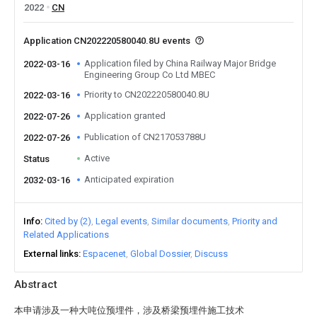
2022
CN
Application CN202220580040.8U events
Application filed by China Railway Major Bridge
2022-03-16
Engineering Group Co Ltd MBEC
Priority to CN202220580040.8U
2022-03-16
Application granted
2022-07-26
Publication of CN217053788U
2022-07-26
Active
Status
Anticipated expiration
2032-03-16
Info
Cited by (2)
Legal events
Similar documents
Priority and
Related Applications
External links
Espacenet
Global Dossier
Discuss
Abstract
本申请涉及一种大吨位预埋件，涉及桥梁预埋件施工技术