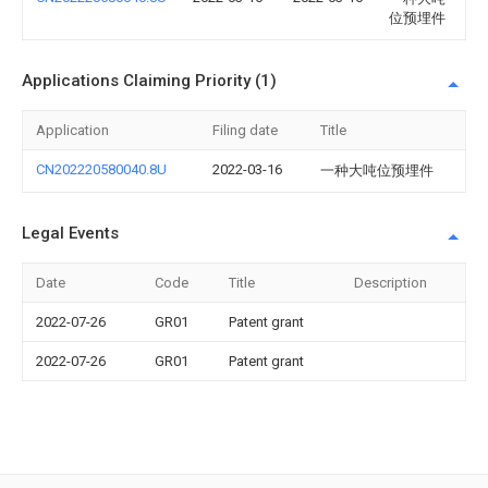
位预埋件
Applications Claiming Priority (1)
Application
Filing date
Title
CN202220580040.8U
2022-03-16
一种大吨位预埋件
Legal Events
Date
Code
Title
Description
2022-07-26
GR01
Patent grant
2022-07-26
GR01
Patent grant