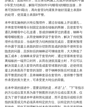
步骤五：如图9所示，当主体结构施工完成并拆除临时牛腿
D等受力结构后，解除可拆卸件5与螺母3的螺纹连接，并
将可拆卸件5取出，再向套管2内灌浆并做好混凝土表面B
的处理，使混凝土表面B平整。
本申请实施例的大吨位预埋件，通过在锚板上开设通孔，
并将套管和螺母分别固定连接在锚板的两侧，且使套管与
通孔和螺母中心孔连通，形成供钢棒穿过的通道，钢棒与
螺母螺纹配合，从而使钢棒穿设于套管内，解决了传统预
埋件在埋设后，当临时受力结构拆除完成后，需要将预埋
件外露于混凝土表面的部分切割而造成的拆除不便和安全
隐患的问题，且拆卸后的钢棒还可继续使用，大大降低了
施工成本；在钢棒未穿设于套管内时，通过管塞将套管远
离锚板的一端开口封闭，从而在浇筑混凝土时，不仅可以
解决混凝土进入套管内而造成套管堵塞的问题，还使得混
凝土的表面高于套管的顶部，便于钢棒拆除后对混凝土表
面平整度的处理；且将钢棒套设在套管内，使得整个预埋
件承受的剪力更大，可承受更大吨位的荷载。
在本申请的描述中，需要说明的是，术语“上”、“下”等指示
的方位或位置关系为基于附图所示的方位或位置关系，仅
是为了便于描述本申请和简化描述，而不是指示或暗示所
指的装置或元件必须具有特定的方位、以特定的方位构造
和操作，因此不能理解为对本申请的限制。除非另有明确