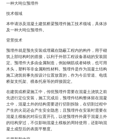
一种大吨位预埋件
技术领域
本申请涉及混凝土建筑桥梁预埋件施工技术领域，具体涉
及一种大吨位预埋件。
背景技术
预埋件就是预先安装或埋藏在隐蔽工程内的构件，用于砌
筑上部结构时的搭接，以利于外部工程设备基础的安装固
定。预埋件大多由金属制造，例如钢筋或者铸铁，也可用
木头，塑料等非金属刚性材料。预埋件是作为混凝土结构
施工浇筑前事先按设计位置放置的，作为今后管道、电缆
桥架支托架、檩条托座等的焊接固定。
在建筑或桥梁施工中，传统预埋件需要在混凝土浇筑之前
先进行定位安装，施工完成后，预埋件结构整体留在混凝
土中，混凝土外的结构需要进行切割拆除，在切割过程中
产生的火花还会产生安全隐患；且预埋件在安装时需要在
混凝土模板的对应位置开孔，以使预埋件外露于混凝土外
的结构穿过，不仅影响混凝土模板的周转使用，还影响混
凝土成型后的表面平整度。