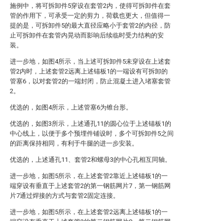
施例中，将可拆卸件5穿设在套管2内，使得可拆卸件在套
管的作用下，可承受一定的剪力，荷载也更大，但值得一
提的是，可拆卸件5的最大直径应略小于套管2的内径，防
止可拆卸件在套管内晃动而影响后续临时受力结构的安
装。
进一步地，如图4所示，当上述可拆卸件5未穿设在上述套
管2内时，上述套管2远离上述锚板1的一端设有可拆卸的
管塞6，以对套管2的一端封闭，防止混凝土进入堵塞套管
2。
优选的，如图4所示，上述管塞6为锥台形。
优选的，如图3所示，上述通孔11的圆心位于上述锚板1的
中心线上，以便于多个预埋件铺设时，多个可拆卸件5之间
的距离保持相同，有利于牛腿的进一步安装。
优选的，上述通孔11、套管2和螺母3的中心孔相互同轴。
进一步地，如图5所示，在上述套管2靠近上述锚板1的一
端穿设有垂直于上述套管2的第一钢筋网片7，第一钢筋网
片7通过焊接的方式与套管2固定连接。
进一步地，如图5所示，在上述套管2远离上述锚板1的一