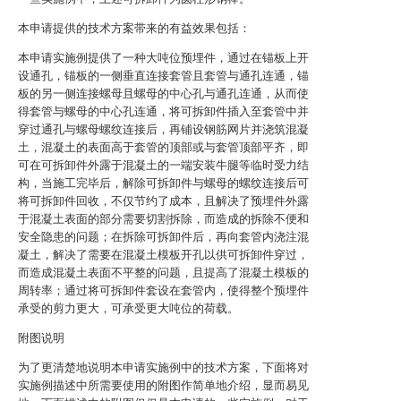
本申请提供的技术方案带来的有益效果包括：
本申请实施例提供了一种大吨位预埋件，通过在锚板上开
设通孔，锚板的一侧垂直连接套管且套管与通孔连通，锚
板的另一侧连接螺母且螺母的中心孔与通孔连通，从而使
得套管与螺母的中心孔连通，将可拆卸件插入至套管中并
穿过通孔与螺母螺纹连接后，再铺设钢筋网片并浇筑混凝
土，混凝土的表面高于套管的顶部或与套管顶部平齐，即
可在可拆卸件外露于混凝土的一端安装牛腿等临时受力结
构，当施工完毕后，解除可拆卸件与螺母的螺纹连接后可
将可拆卸件回收，不仅节约了成本，且解决了预埋件外露
于混凝土表面的部分需要切割拆除，而造成的拆除不便和
安全隐患的问题；在拆除可拆卸件后，再向套管内浇注混
凝土，解决了需要在混凝土模板开孔以供可拆卸件穿过，
而造成混凝土表面不平整的问题，且提高了混凝土模板的
周转率；通过将可拆卸件套设在套管内，使得整个预埋件
承受的剪力更大，可承受更大吨位的荷载。
附图说明
为了更清楚地说明本申请实施例中的技术方案，下面将对
实施例描述中所需要使用的附图作简单地介绍，显而易见