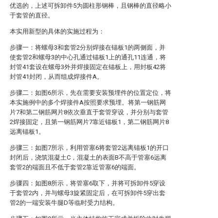
优选的，上述可拆卸件5为圆柱形钢棒，且钢棒的直径略小
于套管的直径。
本实用新型的具体的实施过程为：
步骤一：将螺母3和套管2分别焊接在锚板1的两侧面，并
使套管2和螺母3的中心孔通过锚板1上的通孔11连通，将
封管41套设在螺母3外并焊接固定在锚板上，用封板42将
封管41封闭，从而组成焊接件A。
步骤二：如图6所示，先在需要安装预埋件的位置定位，将
本实施例中的多个焊接件A按照要求预埋。将第一钢筋网
片7和第二钢筋网片8依次垂直于套管穿设，并分别与套管
2焊接固定，且第一钢筋网片7靠近锚板1，第二钢筋网片8
远离锚板1。
步骤三：如图7所示，利用管塞6将套管2远离锚板1的开口
封闭后，浇筑混凝土C，混凝土的表面B不高于管塞6远离
套管2的端面且不低于套管2靠近管塞6的端面。
步骤四：如图8所示，将管塞6取下，并将可拆卸件5穿设
于套管2内，并与螺母3旋紧固定后，在可拆卸件5穿出套
管2的一端安装牛腿D等临时受力结构。