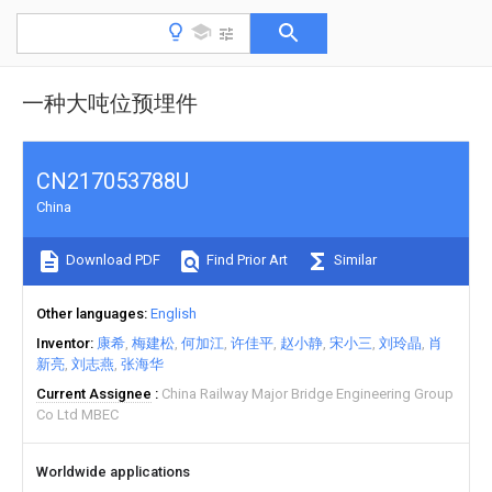
一种大吨位预埋件
CN217053788U
China
Download PDF
Find Prior Art
Similar
Other languages
English
Inventor
康希
梅建松
何加江
许佳平
赵小静
宋小三
刘玲晶
肖
新亮
刘志燕
张海华
Current Assignee
China Railway Major Bridge Engineering Group
Co Ltd MBEC
Worldwide applications