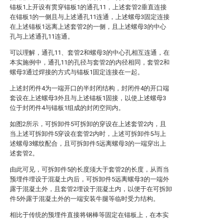
锚板1上开设有贯穿锚板1的通孔11，上述套管2垂直连接
在锚板1的一侧且与上述通孔11连通，上述螺母3固定连接
在上述锚板1远离上述套管2的一侧，且上述螺母3的中心
孔与上述通孔11连通。
可以理解，通孔11、套管2和螺母3的中心孔相互连通，在
本实施例中，通孔11的孔径与套管2的内径相同，套管2和
螺母3通过焊接的方式与锚板1固定连接在一起。
上述封闭件4为一端开口的半封闭结构，封闭件4的开口端
套设在上述螺母3外且与上述锚板1固接，以使上述螺母3
位于封闭件4与锚板1组成的封闭空间内。
如图2所示，可拆卸件5可拆卸的穿设在上述套管2内，且
当上述可拆卸件5穿设在套管2内时，上述可拆卸件5与上
述螺母3螺纹配合，且可拆卸件5远离螺母3的一端穿出上
述套管2。
由此可见，可拆卸件5的长度须大于套管2的长度，从而当
预埋件埋设于混凝土内后，可拆卸件5远离螺母3的一端外
露于混凝土外，且套管2埋设于混凝土内，以便于在可拆卸
件5外露于混凝土外的一端安装牛腿等临时受力结构。
相比于传统的预埋件直接将钢棒等固定在锚板上，在本实