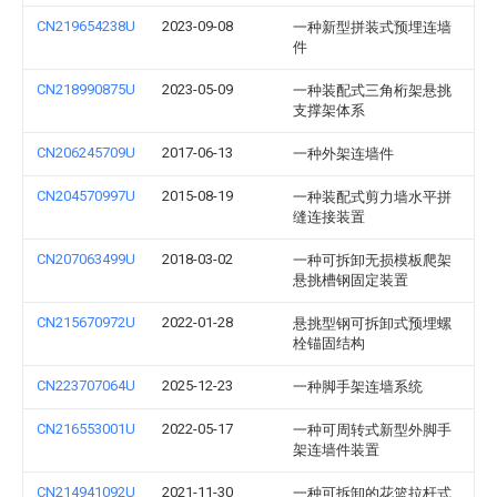
CN219654238U
2023-09-08
一种新型拼装式预埋连墙
件
CN218990875U
2023-05-09
一种装配式三角桁架悬挑
支撑架体系
CN206245709U
2017-06-13
一种外架连墙件
CN204570997U
2015-08-19
一种装配式剪力墙水平拼
缝连接装置
CN207063499U
2018-03-02
一种可拆卸无损模板爬架
悬挑槽钢固定装置
CN215670972U
2022-01-28
悬挑型钢可拆卸式预埋螺
栓锚固结构
CN223707064U
2025-12-23
一种脚手架连墙系统
CN216553001U
2022-05-17
一种可周转式新型外脚手
架连墙件装置
CN214941092U
2021-11-30
一种可拆卸的花篮拉杆式