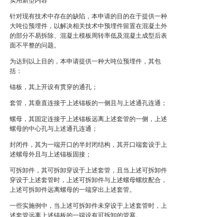
实用新型内容
针对现有技术中存在的缺陷，本申请的目的在于提供一种
大吨位预埋件，以解决相关技术中预埋件留置在混凝土外
的部分不易拆除、混凝土模板周转率低及混凝土成型后表
面不平整的问题。
为达到以上目的，本申请提供一种大吨位预埋件，其包
括：
锚板，其上开设有贯穿的通孔；
套管，其垂直连接于上述锚板的一侧且与上述通孔连通；
螺母，其固定连接于上述锚板远离上述套管的一侧，上述
螺母的中心孔与上述通孔连通；
封闭件，其为一端开口的半封闭结构，其开口端套设于上
述螺母外且与上述锚板固接；
可拆卸件，其可拆卸穿设于上述套管，且当上述可拆卸件
穿设于上述套管时，上述可拆卸件与上述螺母螺纹配合，
上述可拆卸件远离螺母的一端穿出上述套管。
一些实施例中，当上述可拆卸件未穿设于上述套管时，上
述套管远离上述锚板的一端设有可拆卸的管塞。