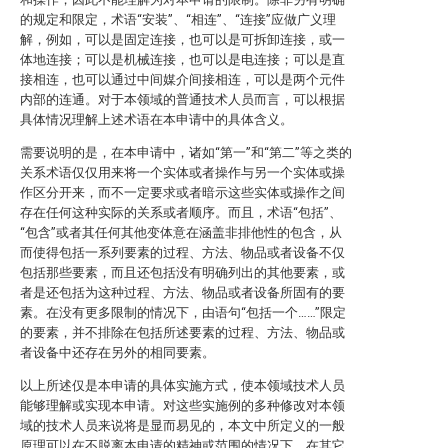
的规定和限定，术语“安装”、“相连”、“连接”应做广义理
解，例如，可以是固定连接，也可以是可拆卸连接，或一
体地连接；可以是机械连接，也可以是电连接；可以是直
接相连，也可以通过中间媒介间接相连，可以是两个元件
内部的连通。对于本领域的普通技术人员而言，可以根据
具体情况理解上述术语在本申请中的具体含义。
需要说明的是，在本申请中，诸如“第一”和“第二”等之类的
关系术语仅仅用来将一个实体或者操作与另一个实体或操
作区分开来，而不一定要求或者暗示这些实体或操作之间
存在任何这种实际的关系或者顺序。而且，术语“包括”、
“包含”或者其任何其他变体意在涵盖非排他性的包含，从
而使得包括一系列要素的过程、方法、物品或者设备不仅
包括那些要素，而且还包括没有明确列出的其他要素，或
者是还包括为这种过程、方法、物品或者设备所固有的要
素。在没有更多限制的情况下，由语句“包括一个……”限定
的要素，并不排除在包括所述要素的过程、方法、物品或
者设备中还存在另外的相同要素。
以上所述仅是本申请的具体实施方式，使本领域技术人员
能够理解或实现本申请。对这些实施例的多种修改对本领
域的技术人员来说将是显而易见的，本文中所定义的一般
原理可以在不脱离本申请的精神或范围的情况下，在其它