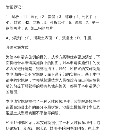
附图标记：
1、锚板；11、通孔；2、套管；3、螺母；4、封闭件；
41、封管；42、封板；5、可拆卸件；6、管塞；7、第一
钢筋网片；8、第二钢筋网片；
A、焊接件；B、混凝土表面；C、混凝土；D、牛腿。
具体实施方式
为使本申请实施例的目的、技术方案和优点更加清楚，下
面将结合本申请实施例中的附图，对本申请实施例中的技
术方案进行清楚、完整地描述，显然，所描述的实施例是
本申请的一部分实施例，而不是全部的实施例。基于本申
请中的实施例，本领域普通技术人员在没有做出创造性劳
动的前提下所获得的所有其他实施例，都属于本申请保护
的范围。
本申请实施例提供了一种大吨位预埋件，其能解决预埋件
留置在混凝土外的部分不易拆除、混凝土模板周转率低及
混凝土成型后表面不平整等问题。
如图1至图3所示，本实施例提供了一种大吨位预埋件，包
括锚板1、套管2、螺母3、封闭件4和可拆卸件5，在上述