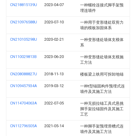
CN218815139U
2023-04-07
一种螺栓连接式脚手架预
埋连墙件
CN210976588U
2020-07-10
一种用于变形缝处双剪力
墙的模板加固体系
CN210105298U
2020-02-21
一种变形缝处墙体支模体
系
CN110029813B
2023-06-20
一种变形缝处墙体支模施
工方法
CN208088827U
2018-11-13
楼板梁上铁用可拆卸地锚
CN109457934A
2019-03-12
一种t型锚固构件预埋式连
墙件及其施工方法
CN114704063A
2022-07-05
一种无损拉锚工具式悬挑
脚手架拉锚固件及其施工
工艺
CN112796505A
2021-05-14
一种脚手架预埋滑槽式连
墙件及其施工方法