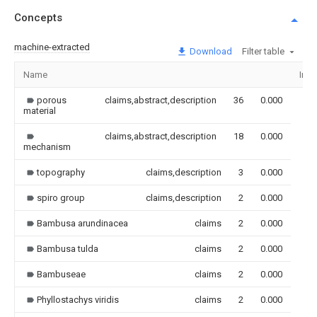
Concepts
machine-extracted
Download
Filter table
Name
Ima
porous
claims,abstract,description
36
0.000
material
claims,abstract,description
18
0.000
mechanism
topography
claims,description
3
0.000
spiro group
claims,description
2
0.000
Bambusa arundinacea
claims
2
0.000
Bambusa tulda
claims
2
0.000
Bambuseae
claims
2
0.000
Phyllostachys viridis
claims
2
0.000