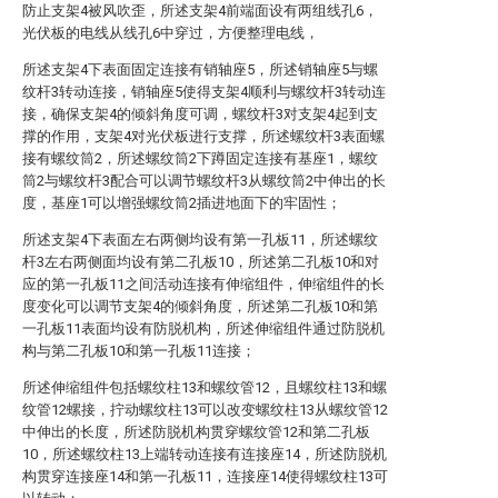
防止支架4被风吹歪，所述支架4前端面设有两组线孔6，
光伏板的电线从线孔6中穿过，方便整理电线，
所述支架4下表面固定连接有销轴座5，所述销轴座5与螺
纹杆3转动连接，销轴座5使得支架4顺利与螺纹杆3转动连
接，确保支架4的倾斜角度可调，螺纹杆3对支架4起到支
撑的作用，支架4对光伏板进行支撑，所述螺纹杆3表面螺
接有螺纹筒2，所述螺纹筒2下蹲固定连接有基座1，螺纹
筒2与螺纹杆3配合可以调节螺纹杆3从螺纹筒2中伸出的长
度，基座1可以增强螺纹筒2插进地面下的牢固性；
所述支架4下表面左右两侧均设有第一孔板11，所述螺纹
杆3左右两侧面均设有第二孔板10，所述第二孔板10和对
应的第一孔板11之间活动连接有伸缩组件，伸缩组件的长
度变化可以调节支架4的倾斜角度，所述第二孔板10和第
一孔板11表面均设有防脱机构，所述伸缩组件通过防脱机
构与第二孔板10和第一孔板11连接；
所述伸缩组件包括螺纹柱13和螺纹管12，且螺纹柱13和螺
纹管12螺接，拧动螺纹柱13可以改变螺纹柱13从螺纹管12
中伸出的长度，所述防脱机构贯穿螺纹管12和第二孔板
10，所述螺纹柱13上端转动连接有连接座14，所述防脱机
构贯穿连接座14和第一孔板11，连接座14使得螺纹柱13可