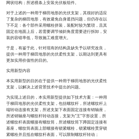
网状结构；所述檩条上安装光伏板组件。
对于上述的一种用于梯田地形的光伏支架，其很好的适应
了复杂的梯田地形，有效避免自身遮挡问题，但仍存在以
下不足：各个部件采用螺栓拼装，装配时较为繁琐，且其
固定在地面上后，若需要调节倾斜角度需要进行拆卸，安
装的容错率低，导致施工难度增大。
于是，有鉴于此，针对现有的结构及缺失予以研究改良，
提供一种用于梯田地形的光伏柔性支架，以期达到更具有
更加实用价值性的目的。
实用新型内容
本实用新型的目的在于提供一种用于梯田地形的光伏柔性
支架，以解决上述背景技术中提出的问题。
为实现上述目的，本实用新型提供如下技术方案：一种用
于梯田地形的光伏柔性支架，包括螺纹杆，所述螺纹杆上
端转动连接有支架，所述支架下表面固定连接有销轴座，
所述销轴座与螺纹杆转动连接，支架为“王”字形设置，所
述螺纹杆表面螺接有螺纹筒，所述螺纹筒下蹲固定连接有
基座，螺纹筒表面上部螺接有锁紧螺栓，锁紧螺栓贯穿锁
紧螺栓并且抵在螺纹杆表面，可以限制螺纹杆转动；