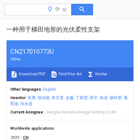
一种用于梯田地形的光伏柔性支架
CN217010773U
China
Download PDF
Find Prior Art
Similar
Other languages
English
Inventor
徐勇
徐佳骆
朱文君
金鑫
丁静雯
陈宇
徐进
杨吟群
葛
凯迪
段永波
Current Assignee
Jiangsu Sumeda Energy Holding Co ltd
Worldwide applications
2022
CN