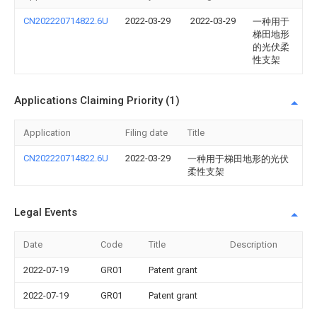
CN202220714822.6U
2022-03-29
2022-03-29
一种用于
梯田地形
的光伏柔
性支架
Applications Claiming Priority (1)
Application
Filing date
Title
CN202220714822.6U
2022-03-29
一种用于梯田地形的光伏
柔性支架
Legal Events
Date
Code
Title
Description
2022-07-19
GR01
Patent grant
2022-07-19
GR01
Patent grant