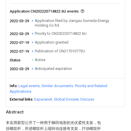
Application CN202220714822.6U events
Application filed by Jiangsu Sumeda Energy
2022-03-29
Holding Co ltd
Priority to CN202220714822.6U
2022-03-29
Application granted
2022-07-19
Publication of CN217010773U
2022-07-19
Active
Status
Anticipated expiration
2032-03-29
Info
Legal events
Similar documents
Priority and Related
Applications
External links
Espacenet
Global Dossier
Discuss
Abstract
本实用新型公开了一种用于梯田地形的光伏柔性支架，包
括螺纹杆，所述螺纹杆上端转动连接有支架，拧动螺纹杆