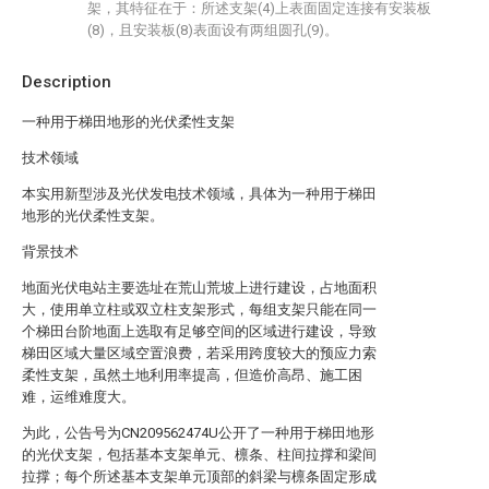
架，其特征在于：所述支架(4)上表面固定连接有安装板
(8)，且安装板(8)表面设有两组圆孔(9)。
Description
一种用于梯田地形的光伏柔性支架
技术领域
本实用新型涉及光伏发电技术领域，具体为一种用于梯田
地形的光伏柔性支架。
背景技术
地面光伏电站主要选址在荒山荒坡上进行建设，占地面积
大，使用单立柱或双立柱支架形式，每组支架只能在同一
个梯田台阶地面上选取有足够空间的区域进行建设，导致
梯田区域大量区域空置浪费，若采用跨度较大的预应力索
柔性支架，虽然土地利用率提高，但造价高昂、施工困
难，运维难度大。
为此，公告号为CN209562474U公开了一种用于梯田地形
的光伏支架，包括基本支架单元、檩条、柱间拉撑和梁间
拉撑；每个所述基本支架单元顶部的斜梁与檩条固定形成