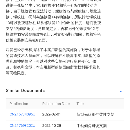
进第一孔板11中，实现连接座14和第一孔板11的转动连
接，由于螺纹管12无法转动，螺纹管12与螺纹柱13螺纹连
接，螺纹柱13同时与连接座14转动连接，所以拧动螺纹柱
13可以改变螺纹柱13从螺纹管12中伸出的长度，进而改变
支架4的倾斜角度，角度确定后，再将另外的螺纹管12与
螺纹柱13安装到螺纹杆3上，对支架4进行加固，接着将光
伏板安装到安装板8表面。
尽管已经示出和描述了本实用新型的实施例，对于本领域
的普通技术人员而言，可以理解在不脱离本实用新型的原
理和精神的情况下可以对这些实施例进行多种变化、修
改、替换和变型，本实用新型的范围由所附权利要求及其
等同物限定。
Similar Documents
Publication
Publication Date
Title
CN215734096U
2022-02-01
新型光伏组件柔性支架
CN217693202U
2022-10-28
手动倾角可调支架