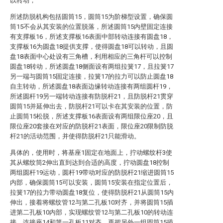
以转动；
所述防脱机构包括圆筒15，圆筒15为阶梯型设置，确保圆
筒15不会从其安装的位置脱落，所述圆筒15内壁固定连接
有支撑板16，所述支撑板16表面中部转动连接有圆盘18，
支撑板16为圆盘18提供支撑，使得圆盘18可以转动，且圆
盘18表面中心处设有三角槽，利用相应的三角杆可以控制
圆盘18转动，所述圆盘18侧面设有两组拉簧17，且拉簧17
另一端与圆筒15固定连接，拉簧17的拉力可以防止圆盘18
自主转动，所述圆盘18表面边缘转动连接有两组圆杆19，
所述圆杆19另一端转动连接有防脱杆21，且防脱杆21贯穿
圆筒15并延伸出去，防脱杆21可以卡在其安装的位置，防
止圆筒15松脱，所述支撑板16表面设有两组限位座20，且
限位座20套接在对应的防脱杆21表面，限位座20限制防脱
杆21的活动范围，并使得防脱杆21只能滑动。
具体的，使用时，将基座1固定在地面上，拧动螺纹杆3使
其从螺纹筒2伸出直到达到合适的高度，拧动圆盘18控制
两组圆杆19运动，圆杆19带动对应的防脱杆21缩进圆筒15
内部，确保圆筒15可以安装，圆筒15安装在指定位置后，
拉簧17的拉力带动圆盘18复位，使得防脱杆21从圆筒15内
伸出，接着将螺纹管12与第二孔板10对齐，并将圆筒15插
进第二孔板10内部，实现螺纹管12与第二孔板10的转动连
接，连接座14和第一孔板11对齐，再把另外一组圆筒15插