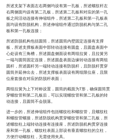
所述支架下表面左右两侧均设有第一孔板，所述螺纹杆左
右两侧面均设有第二孔板，所述第二孔板和对应的第一孔
板之间活动连接有伸缩组件，所述第二孔板和第一孔板表
面均设有防脱机构，所述伸缩组件通过防脱机构与第二孔
板和第一孔板连接；
所述防脱机构包括圆筒，所述圆筒内壁固定连接有支撑
板，所述支撑板表面中部转动连接有圆盘，且圆盘表面中
心处设有三角槽，所述圆盘侧面设有两组拉簧，且拉簧另
一端与圆筒固定连接，所述圆盘表面边缘转动连接有两组
圆杆，所述圆杆另一端转动连接有防脱杆，且防脱杆贯穿
圆筒并延伸出去，所述支撑板表面设有两组限位座，且限
位座套接在对应的防脱杆表面；
两组拉簧为上下对称设置，圆筒的截面为T形，确保圆筒贯
穿螺纹管和第二孔板后，可以实现螺纹管和第二孔板的转
动连接，且圆筒不会脱落。
进一步的，所述伸缩组件包括螺纹柱和螺纹管，且螺纹柱
和螺纹管螺接，所述防脱机构贯穿螺纹管和第二孔板，所
述螺纹柱上端转动连接有连接座，所述防脱机构贯穿连接
座和第一孔板，螺纹柱表面上部设有垂直螺纹柱的立柱，
方便拧动螺纹柱，无需使用夹具。