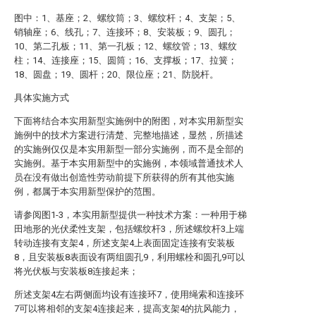
图中：1、基座；2、螺纹筒；3、螺纹杆；4、支架；5、
销轴座；6、线孔；7、连接环；8、安装板；9、圆孔；
10、第二孔板；11、第一孔板；12、螺纹管；13、螺纹
柱；14、连接座；15、圆筒；16、支撑板；17、拉簧；
18、圆盘；19、圆杆；20、限位座；21、防脱杆。
具体实施方式
下面将结合本实用新型实施例中的附图，对本实用新型实
施例中的技术方案进行清楚、完整地描述，显然，所描述
的实施例仅仅是本实用新型一部分实施例，而不是全部的
实施例。基于本实用新型中的实施例，本领域普通技术人
员在没有做出创造性劳动前提下所获得的所有其他实施
例，都属于本实用新型保护的范围。
请参阅图1-3，本实用新型提供一种技术方案：一种用于梯
田地形的光伏柔性支架，包括螺纹杆3，所述螺纹杆3上端
转动连接有支架4，所述支架4上表面固定连接有安装板
8，且安装板8表面设有两组圆孔9，利用螺栓和圆孔9可以
将光伏板与安装板8连接起来；
所述支架4左右两侧面均设有连接环7，使用绳索和连接环
7可以将相邻的支架4连接起来，提高支架4的抗风能力，