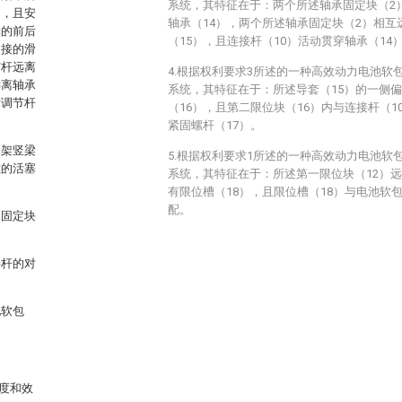
系统，其特征在于：两个所述轴承固定块（2
台，且安
轴承（14），两个所述轴承固定块（2）相
轮的前后
（15），且连接杆（10）活动贯穿轴承（14
固接的滑
节杆远离
4.根据权利要求3所述的一种高效动力电池软
远离轴承
系统，其特征在于：所述导套（15）的一侧
对调节杆
（16），且第二限位块（16）内与连接杆（
。
紧固螺杆（17）。
门架竖梁
5.根据权利要求1所述的一种高效动力电池软
缸的活塞
系统，其特征在于：所述第一限位块（12）远
有限位槽（18），且限位槽（18）与电池软
配。
承固定块
接杆的对
池软包
度和效