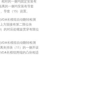
）相对的一侧均固定安装有
互远离的一侧均安装有导套
）、导套（15）设置。
包VDA长模组自动翻转检测
偏上方固接有第二限位块
10）的对应处螺旋贯穿有限位
包VDA长模组自动翻转检测
离夹持块（11）的一侧开设
包VDA长模组两端的凸块相适