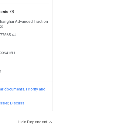
vents
 Shanghai Advanced Traction
td
377865.4U
6996415U
n
lar documents
Priority and
ssier
Discuss
Hide Dependent