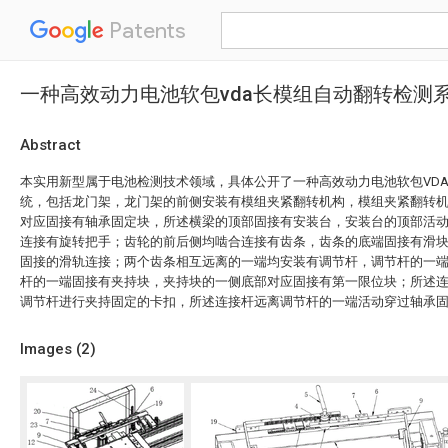
Patents
一种高效动力电池软包vda长模组自动翻转检测
Abstract
本实用新型属于电池检测技术领域，具体公开了一种高效动力电池软包VD
统，包括龙门架，龙门架的前侧安装有模组夹紧翻转机构，模组夹紧翻转
对应固接有轴承固定块，所述横梁的顶部固接有安装台，安装台的顶部活
连接有旋转把手；齿轮的前后侧均啮合连接有齿条，齿条的底端固接有滑
固接的滑轨连接；两个齿条相互远离的一端均安装有调节杆，调节杆的一
杆的一端固接有夹持块，夹持块的一侧底部对应固接有第一限位块；所述
调节杆进行夹持固定的卡扣，所述连接杆远离调节杆的一端活动穿过轴承
Images (
2
)