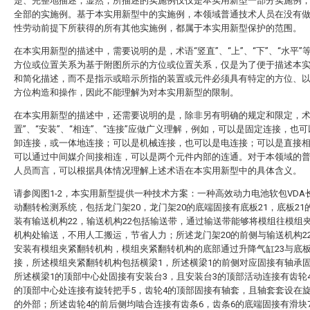
楚、完整地描述，显然，所描述的实施例仅仅是本实用新型一部分实施例
全部的实施例。基于本实用新型中的实施例，本领域普通技术人员在没有
性劳动前提下所获得的所有其他实施例，都属于本实用新型保护的范围。
在本实用新型的描述中，需要说明的是，术语“竖直”、“上”、“下”、“水平”
方位或位置关系为基于附图所示的方位或位置关系，仅是为了便于描述本
和简化描述，而不是指示或暗示所指的装置或元件必须具有特定的方位、
方位构造和操作，因此不能理解为对本实用新型的限制。
在本实用新型的描述中，还需要说明的是，除非另有明确的规定和限定，术
置”、“安装”、“相连”、“连接”应做广义理解，例如，可以是固定连接，也
卸连接，或一体地连接；可以是机械连接，也可以是电连接；可以是直接
可以通过中间媒介间接相连，可以是两个元件内部的连通。对于本领域的
人员而言，可以根据具体情况理解上述术语在本实用新型中的具体含义。
请参阅图1-2，本实用新型提供一种技术方案：一种高效动力电池软包VDA
动翻转检测系统，包括龙门架20，龙门架20的底端固接有底板21，底板21
装有输送机构22，输送机构22包括输送带，通过输送带能够将模组往模组
机构处输送，不用人工搬运，节省人力；所述龙门架20的前侧与输送机构2
安装有模组夹紧翻转机构，模组夹紧翻转机构的底部通过升降气缸23与底板
接，所述模组夹紧翻转机构包括横梁1，所述横梁1的前侧对应固接有轴承固
所述横梁1的顶部中心处固接有安装台3，且安装台3的顶部活动连接有齿轮
的顶部中心处连接有旋转把手5，齿轮4的顶部固接有轴套，且轴套套设在旋
的外部；所述齿轮4的前后侧均啮合连接有齿条6，齿条6的底端固接有滑块