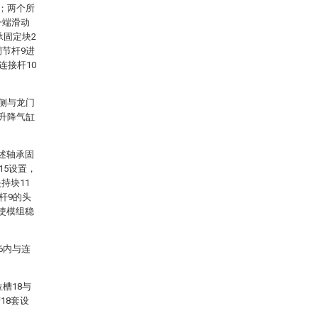
置；两个所
一端滑动
承固定块2
调节杆9进
连接杆10
后侧与龙门
述升降气缸
述轴承固
15设置，
持块11
杆9的头
使模组稳
6内与连
槽18与
18套设