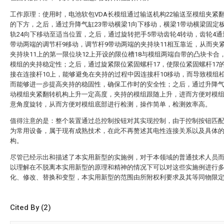
工作原理：使用时，电池软包VDA长模组通过输送机构22输送至模组夹紧
的下方，之后，通过升降气缸23带动横梁1向下移动，横梁1带动横梁固定
轨24向下移动至适当位置，之后，通过旋转把手5带动齿轮4转动，齿轮4通
带动两端的调节杆9移动，调节杆9带动两端的夹持块11相互靠近，从而夹
夹持块11上的第一限位块12上开设的限位槽18与模组两端自带的凸块卡合
模组的夹持稳定性；之后，通过旋紧限位紧固螺杆17，使限位紧固螺杆17
接在连接杆10上，能够避免在夹持的过程中因连接杆10移动，而导致模组
而能够进一步提高夹持的稳固性，确保工作时的安全性；之后，通过升降气
动模组夹紧翻转机构上升一定高度，夹持的模组跟随上升，进而方便对模
意角度旋转，从而方便对模组底部进行检测，操作简单，检测效率高。
值得注意的是：整个装置通过总控制按钮对其实现控制，由于控制按钮匹
为常用设备，属于现有成熟技术，在此不再赘述其电性连接关系以及具体
构。
尽管已经示出和描述了本实用新型的实施例，对于本领域的普通技术人员
以理解在不脱离本实用新型的原理和精神的情况下可以对这些实施例进行
化、修改、替换和变型，本实用新型的范围由所附权利要求及其等同物限
Cited By (2)