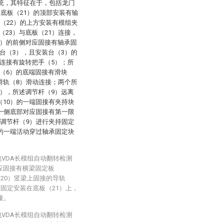
系统，其特征在于，包括龙门
，底板（21）的顶部安装有输
构（22）的上方安装有模组夹
23）与底板（21）连接，
1）的前侧对应固接有轴承固
台（3），且安装台（3）的
连接有旋转把手（5）；所
（6）的底端固接有滑块
滑轨（8）滑动连接；两个所
），所述调节杆（9）远离
（10）的一端固接有夹持块
的一侧底部对应固接有第一限
对调节杆（9）进行夹持固定
）的一端活动穿过轴承固定块
包VDA长模组自动翻转检测
应固接有横梁固定板
（20）竖梁上固接的导轨
端固定安装在底板（21）上，
接。
包VDA长模组自动翻转检测