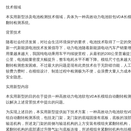
技术领域
本实用新型涉及电池检测技术领域，具体为一种高效动力电池软包VDA长
翻转检测系统。
背景技术
随着社会经济发展，对社会生活环境保护的要求，电池技术取得了一定的
新一代新能源电池技术发展倡导下，动力电池随着新能源电动汽车产销量
用量越来越大，我国纯电动乘用车平均续驶里程，从最初的200公里普遍提升
公里，电池能量密度大幅提升，整车电耗水平不断下降。模组尺寸也来越
翻转检测愈发困难。不过最大的问题是现有此类技术在于无防错功能，人
较费力费时，在模组设计、制造过程中检测极为不便，会浪费大量人力成
安全隐患。
实用新型内容
本实用新型的目的在于提供一种高效动力电池软包VDA长模组自动翻转检
以解决上述背景技术中提出的问题。
为实现上述目的，本实用新型提供如下技术方案：一种高效动力电池软包V
组自动翻转检测系统，包括龙门架，龙门架的底端固接有底板，底板的顶
输送机构，所述龙门架的前侧与输送机构的上方安装有模组夹紧翻转机构
紧翻转机构的底部通过升降气缸与底板连接，所述模组夹紧翻转机构包括