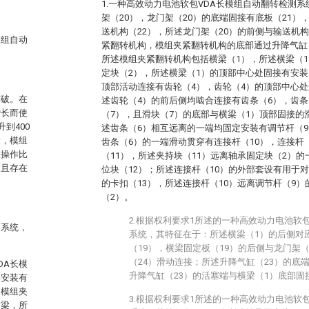
1.一种高效动力电池软包VDA长模组自动翻转检测
架（20），龙门架（20）的底端固接有底板（21）
送机构（22），所述龙门架（20）的前侧与输送机
模组自动
紧翻转机构，模组夹紧翻转机构的底部通过升降气缸（
所述模组夹紧翻转机构包括横梁（1），所述横梁（
定块（2），所述横梁（1）的顶部中心处固接有安装
顶部活动连接有齿轮（4），齿轮（4）的顶部中心处
突破。在
述齿轮（4）的前后侧均啮合连接有齿条（6），齿条
增长而使
（7），且滑块（7）的底部与横梁（1）顶部固接的
到400
述齿条（6）相互远离的一端均固定安装有调节杆（9
大，模组
齿条（6）的一端滑动贯穿有连接杆（10），连接杆
工操作比
（11），所述夹持块（11）远离轴承固定块（2）
本且存在
位块（12）；所述连接杆（10）的外部套设有用于
的卡扣（13），所述连接杆（10）远离调节杆（9
（2）。
2.根据权利要求1所述的一种高效动力电池软
测系统，
系统，其特征在于：所述横梁（1）的后侧对
（19），横梁固定板（19）的后侧与龙门架
（24）滑动连接；所述升降气缸（23）的底
DA长模
升降气缸（23）的活塞端与横梁（1）底部固
部安装有
，模组夹
3.根据权利要求1所述的一种高效动力电池软
横梁，所