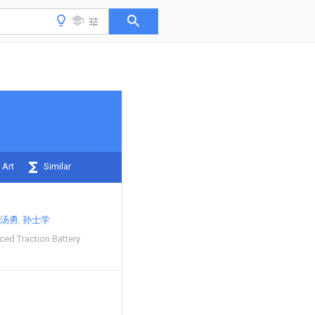
 Art
Similar
汤勇
孙士学
ed Traction Battery