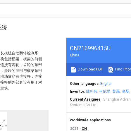
系统
CN216996415U
A长模组自动翻转检测系
China
机构包括横梁，横梁的前侧
动连接有齿轮，齿轮的顶部
Download PDF
Find Prior
块，滑块的底部与横梁顶部
端滑动贯穿有连接杆，连接
连接杆的外部套设有用于对
Other languages
English
固定块。
Inventor
陆珂伟
何斌显
黄磊
张磊
Current Assignee
Shanghai Advanc
Systems Co Ltd
Worldwide applications
2021
CN