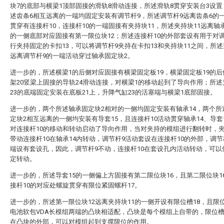
块7的底部与横梁1顶部固接的滑轨8滑动连接，所述滑轨8贯穿安装台3设
述齿条6相互远离的一端均固定安装有调节杆9，所述调节杆9远离齿条6的
贯穿有连接杆10，连接杆10的一端固接有夹持块11，所述夹持块11远离轴
的一侧底部对应固接有第一限位块12；所述连接杆10的外部套设有用于对
行夹持固定的卡扣13，可以将调节杆9夹持在卡扣13和夹持块11之间，所述
远离调节杆9的一端活动穿过轴承固定块2。
进一步的，所述横梁1的后侧对应固接有横梁固定板19，横梁固定板19的
架20竖梁上固接的导轨24滑动连接，对横梁1的移动起到了导向作用；所
23的底端固定安装在底板21上，升降气缸23的活塞端与横梁1底部固接。
进一步的，两个所述轴承固定块2相对的一侧均固定安装有轴承14，两个所
定块2相互远离的一侧均安装有导套15，且连接杆10活动贯穿轴承14、导套
对连接杆10的移动和转动启动了导向作用，当对夹持的模组进行翻转时，夹
带动连接杆10在轴承14内转动，调节杆9活动套设在连接杆10的外部，调节
端设有套设孔，因此，调节杆9不动，连接杆10在套设孔内活动转动，可以
定转动。
进一步的，所述导套15的一侧偏上方固接有第二限位块16，且第二限位块1
接杆10的对应处螺旋贯穿有限位紧固螺杆17。
进一步的，所述第一限位块12远离夹持块11的一侧开设有限位槽18，且限位
电池软包VDA长模组两端的凸块相适配，凸块是每个模组上自带的，限位槽
在凸块的外部，可以对模组起到支撑限位的作用。