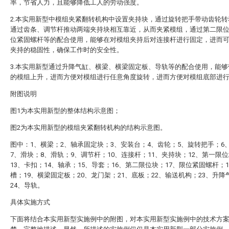
率，节省人力，且能够降低工人的劳动强度。
2.本实用新型中模组夹紧翻转机构中设置夹持块，通过旋转把手带动齿轮转
通过齿条、调节杆推动两端夹持块相互靠近，从而夹紧模组，通过第二限
位紧固螺杆等的配合使用，能够在对模组夹持后对连接杆进行固定，进而
夹持的稳固性，确保工作时的安全性。
3.本实用新型通过升降气缸、横梁、横梁固定板、导轨等的配合使用，能够
的模组上升，进而方便对模组进行任意角度旋转，进而方便对模组底部进
附图说明
图1为本实用新型的整体结构示意图；
图2为本实用新型的模组夹紧翻转机构的结构示意图。
图中：1、横梁；2、轴承固定块；3、安装台；4、齿轮；5、旋转把手；6
7、滑块；8、滑轨；9、调节杆；10、连接杆；11、夹持块；12、第一限
13、卡扣；14、轴承；15、导套；16、第二限位块；17、限位紧固螺杆；
槽；19、横梁固定板；20、龙门架；21、底板；22、输送机构；23、升降
24、导轨。
具体实施方式
下面将结合本实用新型实施例中的附图，对本实用新型实施例中的技术方