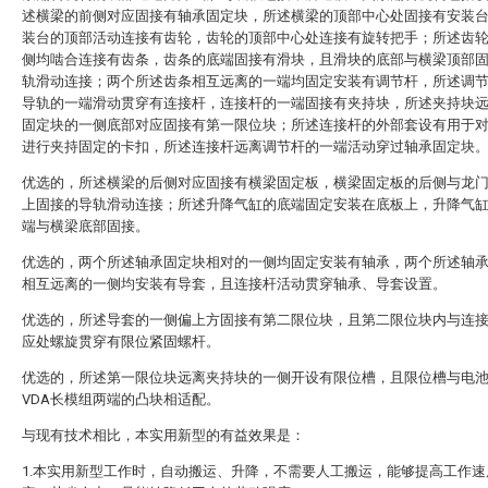
述横梁的前侧对应固接有轴承固定块，所述横梁的顶部中心处固接有安装
装台的顶部活动连接有齿轮，齿轮的顶部中心处连接有旋转把手；所述齿
侧均啮合连接有齿条，齿条的底端固接有滑块，且滑块的底部与横梁顶部
轨滑动连接；两个所述齿条相互远离的一端均固定安装有调节杆，所述调
导轨的一端滑动贯穿有连接杆，连接杆的一端固接有夹持块，所述夹持块
固定块的一侧底部对应固接有第一限位块；所述连接杆的外部套设有用于
进行夹持固定的卡扣，所述连接杆远离调节杆的一端活动穿过轴承固定块
优选的，所述横梁的后侧对应固接有横梁固定板，横梁固定板的后侧与龙
上固接的导轨滑动连接；所述升降气缸的底端固定安装在底板上，升降气
端与横梁底部固接。
优选的，两个所述轴承固定块相对的一侧均固定安装有轴承，两个所述轴
相互远离的一侧均安装有导套，且连接杆活动贯穿轴承、导套设置。
优选的，所述导套的一侧偏上方固接有第二限位块，且第二限位块内与连
应处螺旋贯穿有限位紧固螺杆。
优选的，所述第一限位块远离夹持块的一侧开设有限位槽，且限位槽与电
VDA长模组两端的凸块相适配。
与现有技术相比，本实用新型的有益效果是：
1.本实用新型工作时，自动搬运、升降，不需要人工搬运，能够提高工作速