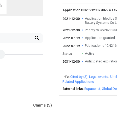
Application CN202123377865.4U e
Application filed by
2021-12-30
Battery Systems Co L
Priority to CN202123
2021-12-30
Application granted
2022-07-19
Publication of CN21
2022-07-19
Active
Status
Anticipated expiratio
2031-12-30
Info
Cited by (2)
Legal events
Simi
Related Applications
External links
Espacenet
Global Do
Claims
(5)