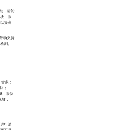
动，齿轮
位块、限
可以提高
带动夹持
行检测。
、齿条；
位块；
18、限位
气缸；
案进行清