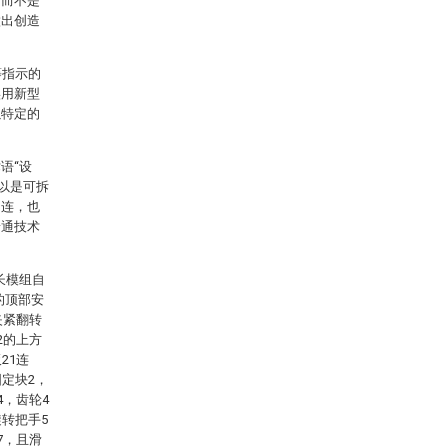
，而不是
做出创造
等指示的
实用新型
以特定的
语“设
可以是可拆
相连，也
普通技术
长模组自
的顶部安
夹紧翻转
2的上方
21连
定块2，
4，齿轮4
转把手5
7，且滑