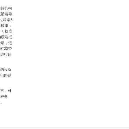
翻转机构
板沿着导
过齿条6
紧模组，
，可提高
的底端抵
松动，进
缸23带
组进行任
配的设备
的电路结
而言，可
多种变
定。