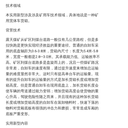
技术领域
本实用新型涉及涉及矿用车技术领域，具体地说是一种矿
用宽体车货箱。
背景技术
露天煤矿从矿区到煤台道路一般仅有几公里路程，但是多
拉快跑是更快实现经济效益的重要途径。普通的自卸车采
用的底盘轴距为3.6-3.8米，货箱内尺寸：长度为5.4米-5.8
米，宽度一般都是2.8—3.0米。其承载能力低、运输效率不
高。矿区到煤台道路多是盘旋而上的，况且一些煤矿路况
非常差，自卸车的速度有限，通过提升速度来增加总运输
量的难度显然非常大。这时只有提高单台车的运输量。现
有的提升自卸车的运输量的方式是加长货箱长度或增加货
箱高度。但是普通自卸车在现用底盘上，加长货箱长度会
使车辆的弯道通过能力变弱；增加货箱高度会使货物的重
心升高，驾驶危险性随之而来，并且现有的这种加长货箱
长度或增加货箱高度的自卸车在装卸物料时，快速下落的
物料对货厢底板有很强的冲击力和磨损，常常造成车厢的
底板严重变形。
实用新型内容