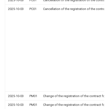
2025-10-03
PC01
Cancellation of the registration of the contract 
2025-10-03
PC01
Cancellation of the registration of the contract 
2025-10-03
PM01
Change of the registration of the contract for p
2025-10-03
PM01
Change of the registration of the contract for p