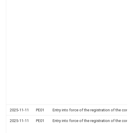
2025-11-11
PE01
Entry into force of the registration of the contr
2025-11-11
PE01
Entry into force of the registration of the contr