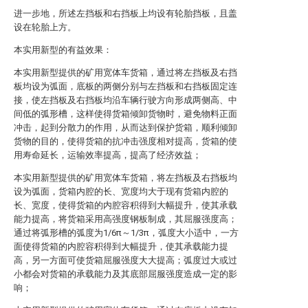
进一步地，所述左挡板和右挡板上均设有轮胎挡板，且盖
设在轮胎上方。
本实用新型的有益效果：
本实用新型提供的矿用宽体车货箱，通过将左挡板及右挡
板均设为弧面，底板的两侧分别与左挡板和右挡板固定连
接，使左挡板及右挡板均沿车辆行驶方向形成两侧高、中
间低的弧形槽，这样使得货箱倾卸货物时，避免物料正面
冲击，起到分散力的作用，从而达到保护货箱，顺利倾卸
货物的目的，使得货箱的抗冲击强度相对提高，货箱的使
用寿命延长，运输效率提高，提高了经济效益；
本实用新型提供的矿用宽体车货箱，将左挡板及右挡板均
设为弧面，货箱内腔的长、宽度均大于现有货箱内腔的
长、宽度，使得货箱的内腔容积得到大幅提升，使其承载
能力提高，将货箱采用高强度钢板制成，其屈服强度高；
通过将弧形槽的弧度为1/6π～1/3π，弧度大小适中，一方
面使得货箱的内腔容积得到大幅提升，使其承载能力提
高，另一方面可使货箱屈服强度大大提高；弧度过大或过
小都会对货箱的承载能力及其底部屈服强度造成一定的影
响；