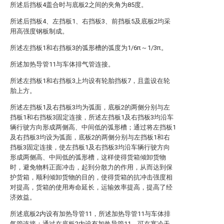
所述后挡板4盖合时与底板2之间的夹角为85度。
所述后挡板4、左挡板1、右挡板3、前挡板5及底板2均采
用高强度钢板制成。
所述左挡板1和右挡板3的弧形槽的弧度为1/6π～1/3π。
所述加热导管11与车体排气管连接。
所述左挡板1和右挡板3上均设有轮胎挡板7，且盖设在轮
胎上方。
所述左挡板1及右挡板3均为弧面，底板2的两侧分别与左
挡板1和右挡板3固定连接，所述左挡板1及右挡板3均沿车
辆行驶方向形成两侧高、中间低的弧形槽；通过将左挡板1
及右挡板3均设为弧面，底板2的两侧分别与左挡板1和右
挡板3固定连接，使左挡板1及右挡板3均沿车辆行驶方向
形成两侧高、中间低的弧形槽，这样使得货箱倾卸货物
时，避免物料正面冲击，起到分散力的作用，从而达到保
护货箱，顺利倾卸货物的目的，使得货箱的抗冲击强度相
对提高，货箱的使用寿命延长，运输效率提高，提高了经
济效益。
所述底板2内设有加热导管11，所述加热导管11与车体排
气管连接；通过在底板2内设有加热导管11，可在寒冷天