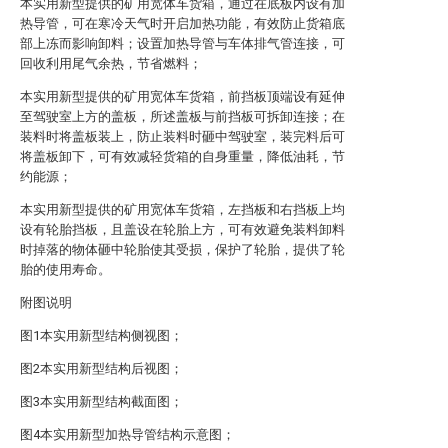
本实用新型提供的矿用宽体车货箱，通过在底板内设有加
热导管，可在寒冷天气时开启加热功能，有效防止货箱底
部上冻而影响卸料；设置加热导管与车体排气管连接，可
回收利用尾气余热，节省燃料；
本实用新型提供的矿用宽体车货箱，前挡板顶端设有延伸
至驾驶室上方的盖板，所述盖板与前挡板可拆卸连接；在
装料时将盖板装上，防止装料时砸中驾驶室，装完料后可
将盖板卸下，可有效减轻货箱的自身重量，降低油耗，节
约能源；
本实用新型提供的矿用宽体车货箱，左挡板和右挡板上均
设有轮胎挡板，且盖设在轮胎上方，可有效避免装料卸料
时掉落的物体砸中轮胎使其受损，保护了轮胎，提供了轮
胎的使用寿命。
附图说明
图1本实用新型结构侧视图；
图2本实用新型结构后视图；
图3本实用新型结构截面图；
图4本实用新型加热导管结构示意图；