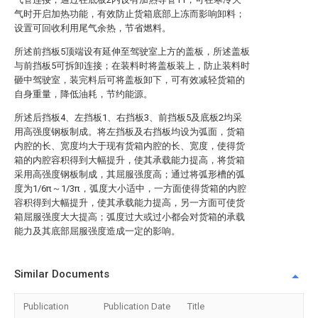
气时开启加热功能，有效防止货箱底部上冻而影响卸料；
设置可回收利用尾气余热，节省燃料。
所述前挡板5顶端设有延伸至驾驶室上方的盖板，所述盖板
与前挡板5可拆卸连接；在装料时将盖板装上，防止装料时
砸中驾驶室，装完料后可将盖板卸下，可有效减轻货箱的
自身重量，降低油耗，节约能源。
所述后挡板4、左挡板1、右挡板3、前挡板5及底板2均采
用高强度钢板制成。将左挡板及右挡板均设为弧面，货箱
内腔的长、宽度均大于现有货箱内腔的长、宽度，使得货
箱的内腔容积得到大幅提升，使其承载能力提高，将货箱
采用高强度钢板制成，其屈服强度高；通过将弧形槽的弧
度为1/6π～1/3π，弧度大小适中，一方面使得货箱的内腔
容积得到大幅提升，使其承载能力提高，另一方面可使货
箱屈服强度大大提高；弧度过大或过小都会对货箱的承载
能力及其底部屈服强度造成一定的影响。
Similar Documents
Publication
Publication Date
Title