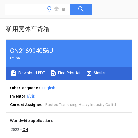
矿用宽体车货箱
CN216994056U
China
Download PDF
Find Prior Art
Similar
Other languages
English
Inventor
陈龙
Current Assignee
Baotou Tiansheng Heavy Industry Co ltd
Worldwide applications
2022
CN