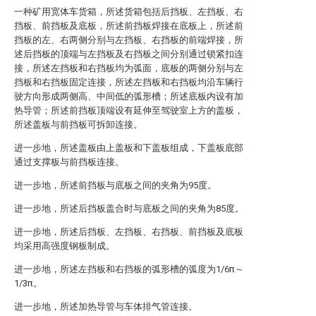
一种矿用宽体车货箱，所述货箱包括后挡板、左挡板、右
挡板、前挡板及底板，所述前挡板焊接在底板上，所述前
挡板的左、右两侧分别与左挡板、右挡板的前端焊接，所
述后挡板的顶端与左挡板及右挡板之间分别通过锁紧扣连
接，所述左挡板和右挡板均为弧面，底板的两侧分别与左
挡板和右挡板固定连接，所述左挡板和右挡板均沿车辆行
驶方向形成两侧高、中间低的弧形槽；所述底板内设有加
热导管；所述前挡板顶端设有延伸至驾驶室上方的盖板，
所述盖板与前挡板可拆卸连接。
进一步地，所述盖板由上盖板和下盖板组成，下盖板底部
通过支撑板与前挡板连接。
进一步地，所述前挡板与底板之间的夹角为95度。
进一步地，所述后挡板盖合时与底板之间的夹角为85度。
进一步地，所述后挡板、左挡板、右挡板、前挡板及底板
均采用高强度钢板制成。
进一步地，所述左挡板和右挡板的弧形槽的弧度为1/6π～
1/3π。
进一步地，所述加热导管与车体排气管连接。