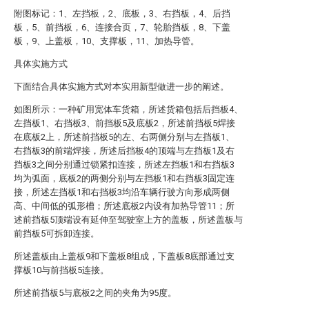
附图标记：1、左挡板，2、底板，3、右挡板，4、后挡
板，5、前挡板，6、连接合页，7、轮胎挡板，8、下盖
板，9、上盖板，10、支撑板，11、加热导管。
具体实施方式
下面结合具体实施方式对本实用新型做进一步的阐述。
如图所示：一种矿用宽体车货箱，所述货箱包括后挡板4、
左挡板1、右挡板3、前挡板5及底板2，所述前挡板5焊接
在底板2上，所述前挡板5的左、右两侧分别与左挡板1、
右挡板3的前端焊接，所述后挡板4的顶端与左挡板1及右
挡板3之间分别通过锁紧扣连接，所述左挡板1和右挡板3
均为弧面，底板2的两侧分别与左挡板1和右挡板3固定连
接，所述左挡板1和右挡板3均沿车辆行驶方向形成两侧
高、中间低的弧形槽；所述底板2内设有加热导管11；所
述前挡板5顶端设有延伸至驾驶室上方的盖板，所述盖板与
前挡板5可拆卸连接。
所述盖板由上盖板9和下盖板8组成，下盖板8底部通过支
撑板10与前挡板5连接。
所述前挡板5与底板2之间的夹角为95度。