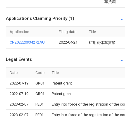
车货箱
Applications Claiming Priority (1)
Application
Filing date
Title
CN202220934272.9U
2022-04-21
矿用宽体车货箱
Legal Events
Date
Code
Title
2022-07-19
GR01
Patent grant
2022-07-19
GR01
Patent grant
2023-02-07
PE01
Entry into force of the registration of the contr
2023-02-07
PE01
Entry into force of the registration of the contr