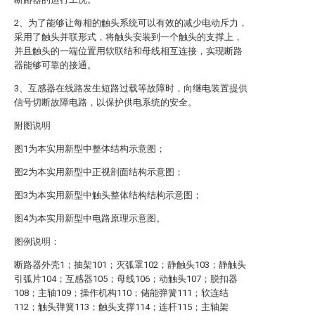
2、为了能够让每相的触头系统可以有效的减少电动斥力，
采用了触头并联形式，将触头安装到一个触头的支撑上，
并且触头的一端位置用软联结和母线相互连接，实现断路
器能够可靠的接通。
3、互感器在线路发生短路过载等故障时，向继电装置提供
信号切断故障电路，以保护供电系统的安全。
附图说明
图1为本实用新型中整体结构示意图；
图2为本实用新型中正视剖面结构示意图；
图3为本实用新型中触头整体结构结构示意图；
图4为本实用新型中电路原理示意图。
图例说明：
断路器外壳1；抽架101；灭弧罩102；静触头103；静触头
引弧片104；互感器105；母线106；动触头107；脱扣器
108；主轴109；操作机构110；储能弹簧111；软连结
112；触头弹簧113；触头支撑114；连杆115；主轴架