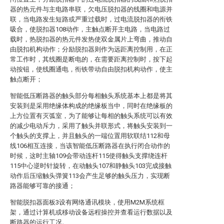
器的热元件与主电路串联，欠电压脱扣器的线圈和电源并
联，当电路发生短路或严重过载时，过电流脱扣器的衔铁
吸合，使脱扣器108动作，主触点断开主电路，当电路过
载时，热脱扣器的热元件发热使双金属片上弯曲，推动自
由脱扣机构动作；分励脱扣器则作为远距离控制用，在正
常工作时，其线圈是断电的，在需要距离控制时，按下起
动按钮，使线圈通电，衔铁带动自由脱扣机构动作，使主
触点断开；
智能低压断路器的触头部分每相触头系统基本上都是将其
安装到是采用绝缘体构成的绝缘板当中，同时在绝缘板的
上方位置有灭弧室，为了能够让每相的触头系统可以有效
的减少电动斥力，采用了触头并联形式，将触头安装到一
个触头的支撑上，并且触头的一端位置用软联结112和母
线106相互连接，当该智能低压断路器在执行闭合动作的
时候，这时主轴109会带动连杆115使得触头支撑绕连杆
115中心逆时针旋转，在动触头107和静触头103完成接触
动作后压缩触头弹簧113会产生足够的触头压力，实现断
路器能够可靠的接通；
智能脱扣器面板3设有网络通讯模块，使用M2M系统框
架，通过计算机或移动设备远程操控并查看运行数据以及
断路器的运行工况。