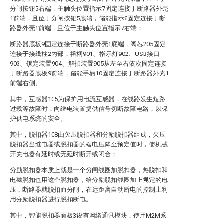
分闸按钮5右端，主触头位置指示7固定连接于断路器外壳
1前端，且位于分闸按钮5底端，储能指示8固定连接于断
路器外壳1前端，且位于主触头位置指示7右端；
断路器底板9固定连接于断路器外壳1底端，阀芯205固定
连接于接线柱2内部，摇柄901、指示灯902、USB接口
903、锁定装置904、解扣装置905从左至右依次固定连接
于断路器底板9前端，储能手柄10固定连接于断路器外壳1
前端右侧。
其中，互感器105为保护用电流互感器，在线路发生短路
过载等故障时，向继电装置提供信号切断故障电路，以保
护供电系统的安全。
其中，脱扣器108由欠压脱扣器和分励脱扣器组成，欠压
脱扣器当继电器或脱扣器的端电压降至预定值时，使机械
开关电器有延时或无延时断开或闭合；
分励脱扣器本质上就是一个分闸线圈加脱扣器，热脱扣和
电磁脱扣也用这个脱扣器，给分励脱扣线圈加上规定的电
压，断路器就脱扣而分闸，在远距离自动断电的控制上利
用分励脱扣器进行脱扣断电。
其中，智能脱扣器面板3设有网络通讯模块，使用M2M系