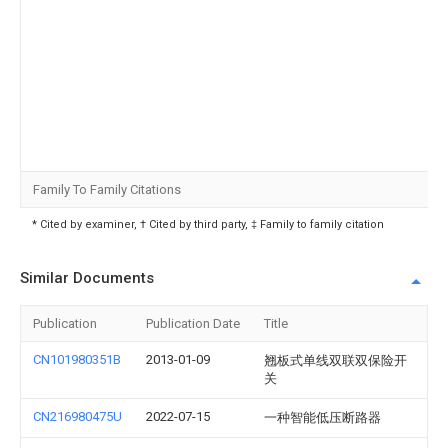
Family To Family Citations
* Cited by examiner, † Cited by third party, ‡ Family to family citation
Similar Documents
Publication
Publication Date
Title
CN101980351B
2013-01-09
翘板式单线双联双保险开
关
CN216980475U
2022-07-15
一种智能低压断路器