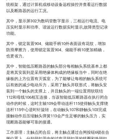
统框架，通过计算机或移动设备远程操控并查看运行数据
以及断路器的运行工况。
其中，显示屏302为数码管数字显示，三相运行电流、电
压实时显示和功率、谐波运行数据实时显示,故障类型记录
功能。
其中，锁定装置904、储能手柄10外表面设有花纹，增加
防滑摩擦力，使用锁定装置904、储能手柄10更加精确，
也更省力。
其中，智能低压断路器的触头部分每相触头系统基本上都
是将其安装到是采用绝缘体构成的绝缘板当中，同时在绝
缘板的上方位置有灭弧室，为了能够让每相的触头系统可
以有效的减少电动斥力，采用了触头并联形式，将触头安
装到一个触头的支撑上，并且触头的一端位置用软联结
112和母线106相互连接，当该智能低压断路器在执行闭合
动作的时候，这时主轴109会带动连杆115使得触头支撑绕
连杆115中心逆时针旋转，在动触头107和静触头103完成
接触动作后压缩触头弹簧113会产生足够的触头压力，实
现断路器能够可靠的接通。
工作原理：主触点闭合后，将主触点通过合闸按钮6锁在合
闸位置上，分励脱扣器中的过电流脱扣器的线圈和热脱扣