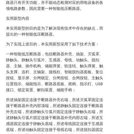
路器只有开关功能，并不能动态检测对应的用电设备的各
项电路参数，因此需要一种智能低压断路器。
实用新型内容
本实用新型的目的是为了解决现有技术中存在的缺点，而
提出的一种智能低压断路器。
为了实现上述目的，本实用新型采用了如下技术方案：
一种智能低压断路器，包括断路器外壳、抽架、灭弧罩、
静触头、静触头引弧片、互感器、母线、动触头、脱扣
器、主轴、操作机构、储能弹簧、软连结、触头弹簧、触
头支撑、连杆、主轴架、接线柱、智能脱扣器面板、复位
按钮、显示屏、分闸锁定、分闸按钮、合闸按钮、主触头
位置指示、储能指示、断路器底板、摇柄、指示灯、USB
接口、锁定装置、解扣装置、储能手柄；
所述抽架固定连接于断路器外壳右端，所述灭弧罩固定连
接于断路器外壳内部顶端，所述静触头固定连接于断路器
外壳左端，所述静触头引弧片固定连接于静触头右端，所
述静触头引弧片固定连接于断路器外壳内部左端，所述互
感器固定连接于静触头底端，所述母线固定连接于互感器
底端，所述动触头固定连接于母线右端，所述脱扣器固定