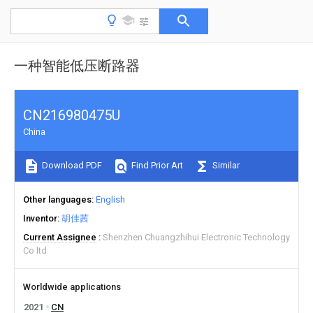
一种智能低压断路器
CN216980475U
China
Download PDF
Find Prior Art
Similar
Other languages
English
Inventor
胡佳茜
Current Assignee
Shenzhen Chuangzhihui Electronic Technology
Co ltd
Worldwide applications
2021
CN