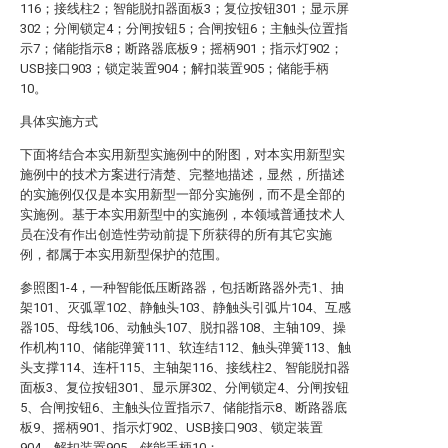
116；接线柱2；智能脱扣器面板3；复位按钮301；显示屏
302；分闸锁定4；分闸按钮5；合闸按钮6；主触头位置指
示7；储能指示8；断路器底板9；摇柄901；指示灯902；
USB接口903；锁定装置904；解扣装置905；储能手柄
10。
具体实施方式
下面将结合本实用新型实施例中的附图，对本实用新型实
施例中的技术方案进行清楚、完整地描述，显然，所描述
的实施例仅仅是本实用新型一部分实施例，而不是全部的
实施例。基于本实用新型中的实施例，本领域普通技术人
员在没有作出创造性劳动前提下所获得的所有其它实施
例，都属于本实用新型保护的范围。
参照图1-4，一种智能低压断路器，包括断路器外壳1、抽
架101、灭弧罩102、静触头103、静触头引弧片104、互感
器105、母线106、动触头107、脱扣器108、主轴109、操
作机构110、储能弹簧111、软连结112、触头弹簧113、触
头支撑114、连杆115、主轴架116、接线柱2、智能脱扣器
面板3、复位按钮301、显示屏302、分闸锁定4、分闸按钮
5、合闸按钮6、主触头位置指示7、储能指示8、断路器底
板9、摇柄901、指示灯902、USB接口903、锁定装置
904、解扣装置905、储能手柄10；