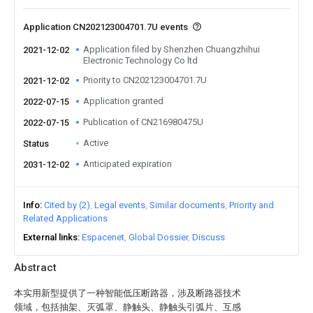
Application CN202123004701.7U events
Application filed by Shenzhen Chuangzhihui
2021-12-02
Electronic Technology Co ltd
Priority to CN202123004701.7U
2021-12-02
Application granted
2022-07-15
Publication of CN216980475U
2022-07-15
Active
Status
Anticipated expiration
2031-12-02
Info
Cited by (2)
Legal events
Similar documents
Priority and
Related Applications
External links
Espacenet
Global Dossier
Discuss
Abstract
本实用新型提供了一种智能低压断路器，涉及断路器技术
领域，包括抽架、灭弧罩、静触头、静触头引弧片、互感