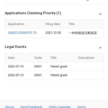
Applications Claiming Priority (1)
Application
Filing date
Title
CN202123004701.7U
2021-12-02
一种智能低压断路器
Legal Events
Date
Code
Title
Description
2022-07-15
GR01
Patent grant
2022-07-15
GR01
Patent grant
About
Send Feedback
Public Datasets
Terms