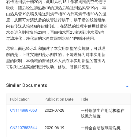
右传送到烘干槽20内，此时风机15工作将周围的空气进行
吸收，随后经过加热器18的加热后输送到热风管19内，再
由热风管19的喷头输送到烘干槽20内升高烘干槽20内的温
度，从而可对清洗后的线管进行烘干，烘干后的线管继续
向右传送从箱体8的右侧传出，在清洗的过程中使用过后的
水会进入到收集箱23内，再由抽水泵25输送到净水器9内
过滤净化，净化后的水再次回到水箱11内循环使用。
尽管上面已经示出和描述了本实用新型的实施例，可以理
解的是，上述实施例是示例性的，不能理解为对本实用新
型的限制，本领域的普通技术人员在本实用新型的范围内
可以对上述实施例进行改动、修改、替换和变型。
Similar Documents
Publication
Publication Date
Title
CN114888706B
2023-07-28
一种铜箔生产用阴极辊在
线抛光装置
CN210788284U
2020-06-19
一种全自动玻璃清洗机