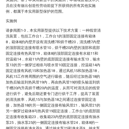
员在没有做出创造性劳动前提下所获得的所有其他实施
例，都属于本实用新型保护的范围。
实施例
请参阅图1-3，本实用新型提供以下技术方案：一种线管清
洗装置，包括工作台1，工作台1的顶部固定连接有箱体
8，箱体8的内壁开设有清洗槽7和烘干槽20，清洗槽7内壁
的顶部固定连接有喷水管10，烘干槽20内壁的顶部和底部
固定连接有热风管19，箱体8的顶部固定连接有水箱11和
控温箱14，水箱11内壁的底部固定连接有输水泵13，输水
泵13的另一侧穿过相依与喷水管10固定连接，控温箱14内
固定连接有风机15和加热器18，通过风机15和加热器18，
风机15工作将周围的空气进行吸收，随后经过加热器18的
加热后输送到热风管19内，再由热风管19的喷头输送到烘
干槽20内升高烘干槽20内的温度，从而可对清洗后的线管
进行烘干，避免后期还要专门进行烘干工序，提高了装置
的清洗效率，风机15与加热器18之间通过连接管固定连
接，加热器18的另一侧固定连接有输风管21，输风管21的
另一侧穿过箱体8与热风管19固定连接，工作台1的底部固
定连接有收集箱23，收集箱23内壁的底部固定连接有抽水
泵25，抽水泵25的一侧固定连接有输水管24，箱体8的一
侧固定连接有净水器9，通过抽水泵25和净水器9，抽水泵