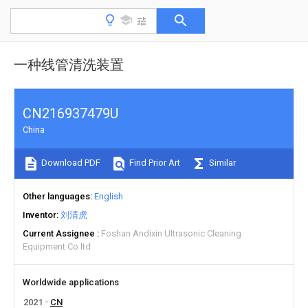
一种线管清洗装置
CN216937479U
China
Download PDF
Find Prior Art
Similar
Other languages
English
Inventor
刘清虎
Current Assignee
Foshan Andixin Ultrasonic Cleaning
Equipment Co ltd
Worldwide applications
2021
CN