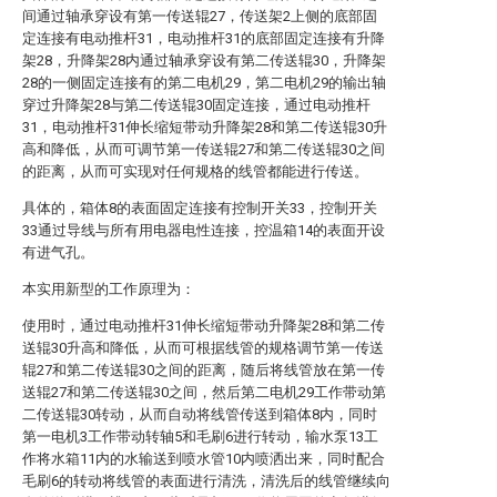
间通过轴承穿设有第一传送辊27，传送架2上侧的底部固
定连接有电动推杆31，电动推杆31的底部固定连接有升降
架28，升降架28内通过轴承穿设有第二传送辊30，升降架
28的一侧固定连接有的第二电机29，第二电机29的输出轴
穿过升降架28与第二传送辊30固定连接，通过电动推杆
31，电动推杆31伸长缩短带动升降架28和第二传送辊30升
高和降低，从而可调节第一传送辊27和第二传送辊30之间
的距离，从而可实现对任何规格的线管都能进行传送。
具体的，箱体8的表面固定连接有控制开关33，控制开关
33通过导线与所有用电器电性连接，控温箱14的表面开设
有进气孔。
本实用新型的工作原理为：
使用时，通过电动推杆31伸长缩短带动升降架28和第二传
送辊30升高和降低，从而可根据线管的规格调节第一传送
辊27和第二传送辊30之间的距离，随后将线管放在第一传
送辊27和第二传送辊30之间，然后第二电机29工作带动第
二传送辊30转动，从而自动将线管传送到箱体8内，同时
第一电机3工作带动转轴5和毛刷6进行转动，输水泵13工
作将水箱11内的水输送到喷水管10内喷洒出来，同时配合
毛刷6的转动将线管的表面进行清洗，清洗后的线管继续向