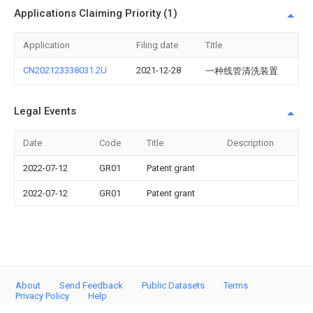
Applications Claiming Priority (1)
Application
Filing date
Title
CN202123338031.2U
2021-12-28
一种线管清洗装置
Legal Events
Date
Code
Title
Description
2022-07-12
GR01
Patent grant
2022-07-12
GR01
Patent grant
About
Send Feedback
Public Datasets
Terms
Privacy Policy
Help