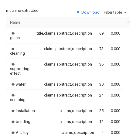
machine-extracted
Download
Filter table
Name
Ima
title,claims,abstract,description
69
0.000
glass
claims,abstract,description
73
0.000
cleaning
claims,abstract,description
36
0.000
supporting
effect
water
claims,abstract,description
30
0.000
claims,abstract,description
24
0.000
scraping
installation
claims,description
25
0.000
bending
claims,description
12
0.000
Al alloy
claims,description
4
0.000