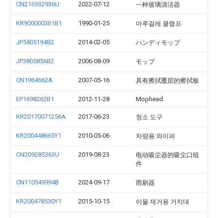
CN216932936U
2022-07-12
一种玻璃清洁器
KR900000361B1
1990-01-25
마루걸레 클램프
JP5405194B2
2014-02-05
ハンディモップ
JP3805856B2
2006-08-09
モップ
CN1964662A
2007-05-16
具有擦拭覆层的擦拭板
EP1698262B1
2012-11-28
Mophead
KR20170071256A
2017-06-23
청소 도구
KR200448665Y1
2010-05-06
차량용 와이퍼
CN209285363U
2019-08-23
电动吸尘器的吸尘口组
件
CN110549994B
2024-09-17
雨刷器
KR200478530Y1
2015-10-15
이물 제거용 거치대