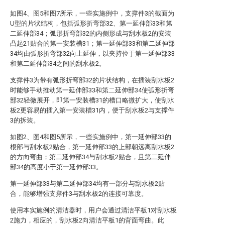
如图4、图5和图7所示，一些实施例中，支撑件3的截面为
U型的片状结构，包括弧形折弯部32、第一延伸部33和第
二延伸部34；弧形折弯部32的内侧形成与刮水板2的安装
凸起21贴合的第一安装槽31；第一延伸部33和第二延伸部
34均由弧形折弯部32向上延伸，以夹持位于第一延伸部33
和第二延伸部34之间的刮水板2。
支撑件3为带有弧形折弯部32的片状结构，在插装刮水板2
时能够手动推动第一延伸部33和第二延伸部34使弧形折弯
部32轻微展开，即第一安装槽31的槽口略微扩大，使刮水
板2更容易的插入第一安装槽31内，便于刮水板2与支撑件
3的拆装。
如图2、图4和图5所示，一些实施例中，第一延伸部33的
根部与刮水板2贴合，第一延伸部33的上部朝远离刮水板2
的方向弯曲；第二延伸部34与刮水板2贴合，且第二延伸
部34的高度小于第一延伸部33。
第一延伸部33与第二延伸部34均有一部分与刮水板2贴
合，能够增强支撑件3与刮水板2的连接可靠度。
使用本实施例的清洁器时，用户会通过清洁平板1对刮水板
2施力，相应的，刮水板2向清洁平板1的背面弯曲。此