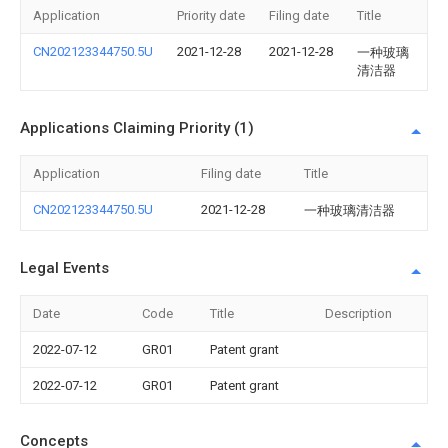
Application
Priority date
Filing date
Title
CN202123344750.5U
2021-12-28
2021-12-28
一种玻璃
清洁器
Applications Claiming Priority (1)
Application
Filing date
Title
CN202123344750.5U
2021-12-28
一种玻璃清洁器
Legal Events
Date
Code
Title
Description
2022-07-12
GR01
Patent grant
2022-07-12
GR01
Patent grant
Concepts