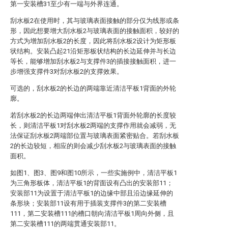
第一安装槽31至少有一端与外界连通。
刮水板2在使用时，其与玻璃表面接触的部分仅为线形或条
形，因此想要增大刮水板2与玻璃表面的接触面积，较好的
方式为增加刮水板2的长度，因此将刮水板2设计为矩形板
状结构。安装凸起21沿矩形板状结构的长边延伸并与长边
等长，能够增加刮水板2与支撑件3的插接接触面积，进一
步增强支撑件3对刮水板2的支撑效果。
可选的，刮水板2的长边的两端靠近清洁平板1背面的外轮
廓。
若刮水板2的长边两端伸出清洁平板1背面外轮廓的长度较
长，则清洁平板1对刮水板2两端的支撑作用就会减弱，无
法保证刮水板2两端部位置与玻璃表面紧密贴合。若刮水板
2的长边较短，相应的则会减少刮水板2与玻璃表面的接触
面积。
如图1、图3、图9和图10所示，一些实施例中，清洁平板1
为三角形板体，清洁平板1的背面设有凸出的安装部11；
安装部11为设置于清洁平板1的边缘中部且沿边缘延伸的
条形块；安装部11设有用于插装支撑件3的第二安装槽
111，第二安装槽111的槽口朝向清洁平板1周向外侧，且
第二安装槽111的两端贯通安装部11。