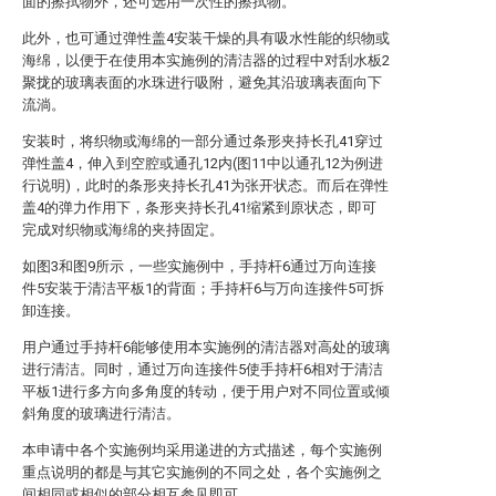
面的擦拭物外，还可选用一次性的擦拭物。
此外，也可通过弹性盖4安装干燥的具有吸水性能的织物或
海绵，以便于在使用本实施例的清洁器的过程中对刮水板2
聚拢的玻璃表面的水珠进行吸附，避免其沿玻璃表面向下
流淌。
安装时，将织物或海绵的一部分通过条形夹持长孔41穿过
弹性盖4，伸入到空腔或通孔12内(图11中以通孔12为例进
行说明)，此时的条形夹持长孔41为张开状态。而后在弹性
盖4的弹力作用下，条形夹持长孔41缩紧到原状态，即可
完成对织物或海绵的夹持固定。
如图3和图9所示，一些实施例中，手持杆6通过万向连接
件5安装于清洁平板1的背面；手持杆6与万向连接件5可拆
卸连接。
用户通过手持杆6能够使用本实施例的清洁器对高处的玻璃
进行清洁。同时，通过万向连接件5使手持杆6相对于清洁
平板1进行多方向多角度的转动，便于用户对不同位置或倾
斜角度的玻璃进行清洁。
本申请中各个实施例均采用递进的方式描述，每个实施例
重点说明的都是与其它实施例的不同之处，各个实施例之
间相同或相似的部分相互参见即可。