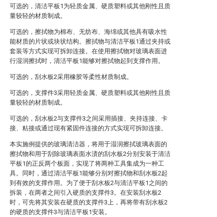
可选的，清洁平板1为轻质金属、硬质塑料或其他刚性且质
量较轻的材质制成。
可选的，擦拭物为棉布、无纺布、海绵或其他具有吸水性
能材质的片状或块状结构。擦拭物与清洁平板1通过夹持或
套装等方式实现可拆卸连接。在使用擦拭物对玻璃表面进
行湿润擦拭时，清洁平板1能够对擦拭物起到支撑作用。
可选的，刮水板2采用橡胶等柔性材质制成。
可选的，支撑件3采用轻质金属、硬质塑料或其他刚性且质
量较轻的材质制成。
可选的，刮水板2与支撑件3之间采用插接、夹持连接、卡
接、粘接或通过现有紧固件连接的方式实现可拆卸连接。
本实施例提供的玻璃清洁器，将用于湿润擦拭玻璃表面的
擦拭物和用于刮除玻璃表面水渍的刮水板2分别安装于清洁
平板1的正反两个板面，实现了将两种工具集成为一种工
具。同时，通过清洁平板1能够分别对擦拭物和刮水板2起
到有效的支撑作用。为了便于刮水板2与清洁平板1之间的
拆装，在两者之间引入硬质的支撑件3。在安装刮水板2
时，可先将其安装在硬质的支撑件3上，再将带有刮水板2
的硬质的支撑件3与清洁平板1安装。