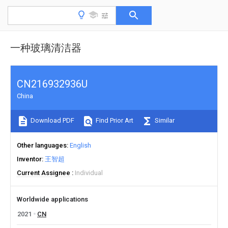
一种玻璃清洁器
CN216932936U
China
Download PDF
Find Prior Art
Similar
Other languages
English
Inventor
王智超
Current Assignee
Individual
Worldwide applications
2021
CN