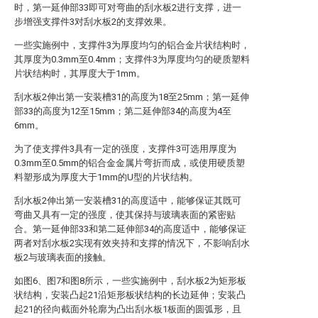
时，第一延伸部33即可对弯曲的刮水板2进行支撑，进一
步增强支撑件3对刮水板2的支撑效果。
一些实施例中，支撑件3为厚度均匀的铝合金片状结构时，
其厚度为0.3mm至0.4mm；支撑件3为厚度均匀的硬质塑料
片状结构时，其厚度大于1mm。
刮水板2伸出第一安装槽31的高度为18至25mm；第一延伸
部33的高度为12至15mm；第二延伸部34的高度为4至
6mm。
为了使支撑件3具有一定的强度，支撑件3可选用厚度为
0.3mm至0.5mm的铝合金金属片弯折而成，或使用硬质塑
料塑形成为厚度大于1mm的U型的片状结构。
刮水板2伸出第一安装槽31的高度适中，能够保证其既可
弯曲又具有一定的强度，使其保持与玻璃表面的紧密贴
合。第一延伸部33和第二延伸部34的高度适中，能够保证
两者对刮水板2实现有效夹持和支撑的情况下，不影响刮水
板2与玻璃表面的接触。
如图6、图7和图8所示，一些实施例中，刮水板2为矩形板
状结构，安装凸起21沿矩形板状结构的长边延伸；安装凸
起21的径向截面外轮廓为凸出刮水板1板面的圆弧形，且