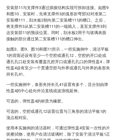
安装部11与支撑件3通过插接结构实现可拆卸连接。如图9
和图10，安装时，先将支撑件3的弧形折弯部32对准第二
安装槽111，刮水板2朝向第二安装槽111的槽口。之后，
将支撑件3从第二安装槽111的一端插入，直至支撑件3到
达安装部11的预设位置。同时，刮水板2用于与玻璃表面
接触的部分通过第二安装槽111的槽口伸出。
如图3、图9、图10和图11所示，一些实施例中，清洁平板
1的背面还设有至少一个空腔或通孔12，空腔的开口处或
通孔孔口处安装有覆盖孔腔开口或通孔孔口的弹性盖4，弹
性盖4设有至少一个贯通空腔与外界或通孔与外界的条形夹
持长孔41。
一些实施例中，条形夹持长孔41设置有多个，且分别由弹
性盖4的中心处向外沿直线或波浪线延伸。
可选的，弹性盖4的材质为橡胶。
可选的，空腔或通孔12设置位置与三角形的清洁平板1的
顶点相对应。
使用本实施例的清洁器时，可通过弹性盖4安装一次性的片
状擦拭物，使用户在清洁玻璃时，除了安装于清洁平板1正