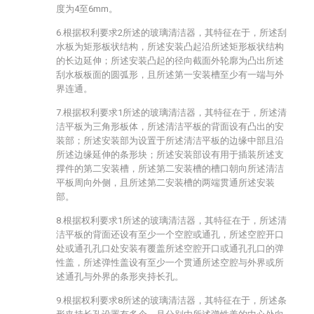
度为4至6mm。
6.根据权利要求2所述的玻璃清洁器，其特征在于，所述刮
水板为矩形板状结构，所述安装凸起沿所述矩形板状结构
的长边延伸；所述安装凸起的径向截面外轮廓为凸出所述
刮水板板面的圆弧形，且所述第一安装槽至少有一端与外
界连通。
7.根据权利要求1所述的玻璃清洁器，其特征在于，所述清
洁平板为三角形板体，所述清洁平板的背面设有凸出的安
装部；所述安装部为设置于所述清洁平板的边缘中部且沿
所述边缘延伸的条形块；所述安装部设有用于插装所述支
撑件的第二安装槽，所述第二安装槽的槽口朝向所述清洁
平板周向外侧，且所述第二安装槽的两端贯通所述安装
部。
8.根据权利要求1所述的玻璃清洁器，其特征在于，所述清
洁平板的背面还设有至少一个空腔或通孔，所述空腔开口
处或通孔孔口处安装有覆盖所述空腔开口或通孔孔口的弹
性盖，所述弹性盖设有至少一个贯通所述空腔与外界或所
述通孔与外界的条形夹持长孔。
9.根据权利要求8所述的玻璃清洁器，其特征在于，所述条