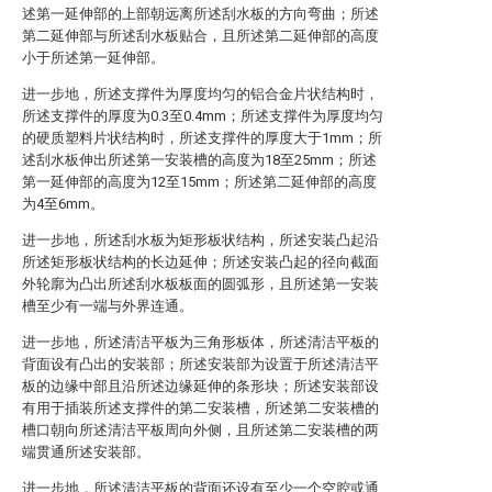
述第一延伸部的上部朝远离所述刮水板的方向弯曲；所述
第二延伸部与所述刮水板贴合，且所述第二延伸部的高度
小于所述第一延伸部。
进一步地，所述支撑件为厚度均匀的铝合金片状结构时，
所述支撑件的厚度为0.3至0.4mm；所述支撑件为厚度均匀
的硬质塑料片状结构时，所述支撑件的厚度大于1mm；所
述刮水板伸出所述第一安装槽的高度为18至25mm；所述
第一延伸部的高度为12至15mm；所述第二延伸部的高度
为4至6mm。
进一步地，所述刮水板为矩形板状结构，所述安装凸起沿
所述矩形板状结构的长边延伸；所述安装凸起的径向截面
外轮廓为凸出所述刮水板板面的圆弧形，且所述第一安装
槽至少有一端与外界连通。
进一步地，所述清洁平板为三角形板体，所述清洁平板的
背面设有凸出的安装部；所述安装部为设置于所述清洁平
板的边缘中部且沿所述边缘延伸的条形块；所述安装部设
有用于插装所述支撑件的第二安装槽，所述第二安装槽的
槽口朝向所述清洁平板周向外侧，且所述第二安装槽的两
端贯通所述安装部。
进一步地，所述清洁平板的背面还设有至少一个空腔或通