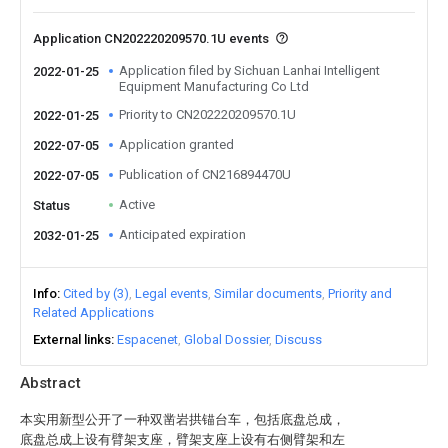
Application CN202220209570.1U events
Application filed by Sichuan Lanhai Intelligent
2022-01-25
Equipment Manufacturing Co Ltd
Priority to CN202220209570.1U
2022-01-25
Application granted
2022-07-05
Publication of CN216894470U
2022-07-05
Active
Status
Anticipated expiration
2032-01-25
Info
Cited by (3)
Legal events
Similar documents
Priority and
Related Applications
External links
Espacenet
Global Dossier
Discuss
Abstract
本实用新型公开了一种双凿岩拱锚台车，包括底盘总成，
底盘总成上设有臂架支座，臂架支座上设有右侧臂架和左