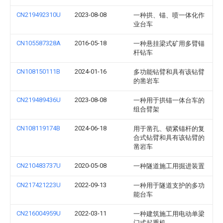
CN219492310U
2023-08-08
一种拱、锚、喷一体化作
业台车
CN105587328A
2016-05-18
一种悬挂梁式矿用多臂锚
杆钻车
CN108150111B
2024-01-16
多功能钻臂和具有该钻臂
的凿岩车
CN219489436U
2023-08-08
一种用于拱锚一体台车的
组合臂架
CN108119174B
2024-06-18
用于凿孔、锁紧锚杆的复
合式钻臂和具有该钻臂的
凿岩车
CN210483737U
2020-05-08
一种隧道施工用掘进装置
CN217421223U
2022-09-13
一种用于隧道支护的多功
能台车
CN216004959U
2022-03-11
一种建筑施工用电动单梁
门式起重机