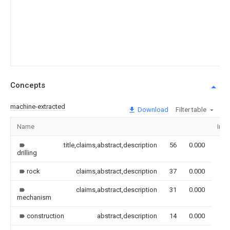
Concepts
machine-extracted
Download
Filter table
Name
Ima
title,claims,abstract,description
56
0.000
drilling
rock
claims,abstract,description
37
0.000
claims,abstract,description
31
0.000
mechanism
construction
abstract,description
14
0.000