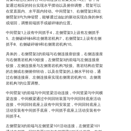
架通过相应的转台实现水平摆动以及俯仰调整，臂架可以
在竖直面内、水平面内转动。中间臂架1、右侧臂架2和左
侧臂架3均为伸缩臂，能够通过油缸的驱动实现自身的伸长
或缩回，调整前端抓手或破碎锤的位置。
中间臂架1上设有中间抓手4，左侧臂架3上设有左侧抓手
5、左侧破碎锤6和左侧凿岩机构7，右侧臂架2上设有右侧
抓手8、右侧破碎锤9和右侧凿岩机构10。
具体的，右侧臂架2的前端与右侧连接座铰接，右侧连接座
与右侧凿岩机构10铰接，左侧臂架3的前端与左侧连接座
铰接，左侧连接座与左侧凿岩机构7铰接。凿岩结构在臂架
的左侧或右侧俯仰转动，以及在臂架的上侧水平转动，通
过右侧连接座、左侧连接座实现右侧凿岩机构10、左侧凿
岩机构7的位置调整。
中间臂架1的前端与中间竖梁活动连接，中间竖梁与中间横
梁连接，中间横梁通过中间回转装置与中间回转底座活动
连接，中间回转底座上设有中间安装篮，中间回转底座上
活动安装有中间抓手底座，中间抓手底座上活动安装有中
间抓手4。
左侧臂架3的前端与左侧竖梁101活动连接，左侧竖梁101