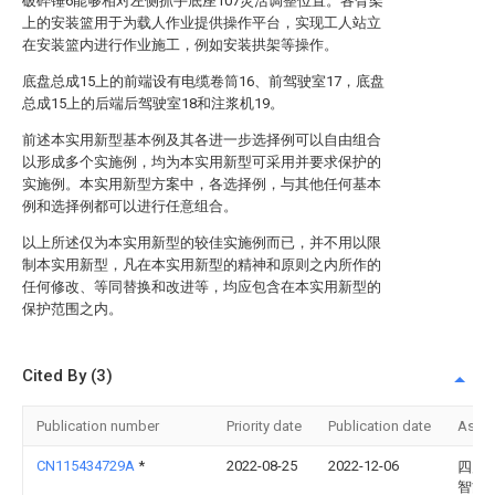
破碎锤6能够相对左侧抓手底座107灵活调整位置。各臂架
上的安装篮用于为载人作业提供操作平台，实现工人站立
在安装篮内进行作业施工，例如安装拱架等操作。
底盘总成15上的前端设有电缆卷筒16、前驾驶室17，底盘
总成15上的后端后驾驶室18和注浆机19。
前述本实用新型基本例及其各进一步选择例可以自由组合
以形成多个实施例，均为本实用新型可采用并要求保护的
实施例。本实用新型方案中，各选择例，与其他任何基本
例和选择例都可以进行任意组合。
以上所述仅为本实用新型的较佳实施例而已，并不用以限
制本实用新型，凡在本实用新型的精神和原则之内所作的
任何修改、等同替换和改进等，均应包含在本实用新型的
保护范围之内。
Cited By (3)
Publication number
Priority date
Publication date
Assi
CN115434729A
*
2022-08-25
2022-12-06
四川
智能