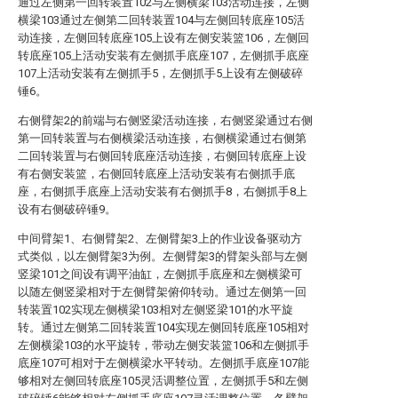
通过左侧第一回转装置102与左侧横梁103活动连接，左侧
横梁103通过左侧第二回转装置104与左侧回转底座105活
动连接，左侧回转底座105上设有左侧安装篮106，左侧回
转底座105上活动安装有左侧抓手底座107，左侧抓手底座
107上活动安装有左侧抓手5，左侧抓手5上设有左侧破碎
锤6。
右侧臂架2的前端与右侧竖梁活动连接，右侧竖梁通过右侧
第一回转装置与右侧横梁活动连接，右侧横梁通过右侧第
二回转装置与右侧回转底座活动连接，右侧回转底座上设
有右侧安装篮，右侧回转底座上活动安装有右侧抓手底
座，右侧抓手底座上活动安装有右侧抓手8，右侧抓手8上
设有右侧破碎锤9。
中间臂架1、右侧臂架2、左侧臂架3上的作业设备驱动方
式类似，以左侧臂架3为例。左侧臂架3的臂架头部与左侧
竖梁101之间设有调平油缸，左侧抓手底座和左侧横梁可
以随左侧竖梁相对于左侧臂架俯仰转动。通过左侧第一回
转装置102实现左侧横梁103相对左侧竖梁101的水平旋
转。通过左侧第二回转装置104实现左侧回转底座105相对
左侧横梁103的水平旋转，带动左侧安装篮106和左侧抓手
底座107可相对于左侧横梁水平转动。左侧抓手底座107能
够相对左侧回转底座105灵活调整位置，左侧抓手5和左侧