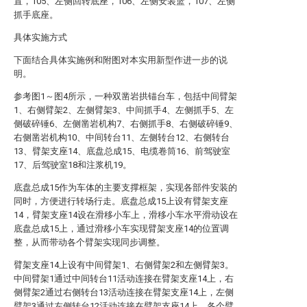
置，105、左侧回转底座，106、左侧安装篮，107、左侧
抓手底座。
具体实施方式
下面结合具体实施例和附图对本实用新型作进一步的说
明。
参考图1～图4所示，一种双凿岩拱锚台车，包括中间臂架
1、右侧臂架2、左侧臂架3、中间抓手4、左侧抓手5、左
侧破碎锤6、左侧凿岩机构7、右侧抓手8、右侧破碎锤9、
右侧凿岩机构10、中间转台11、左侧转台12、右侧转台
13、臂架支座14、底盘总成15、电缆卷筒16、前驾驶室
17、后驾驶室18和注浆机19。
底盘总成15作为车体的主要支撑框架，实现各部件安装的
同时，方便进行转场行走。底盘总成15上设有臂架支座
14，臂架支座14设在滑移小车上，滑移小车水平滑动设在
底盘总成15上，通过滑移小车实现臂架支座14的位置调
整，从而带动各个臂架实现同步调整。
臂架支座14上设有中间臂架1、右侧臂架2和左侧臂架3。
中间臂架1通过中间转台11活动连接在臂架支座14上，右
侧臂架2通过右侧转台13活动连接在臂架支座14上，左侧
臂架3通过左侧转台12活动连接在臂架支座14上。各个臂