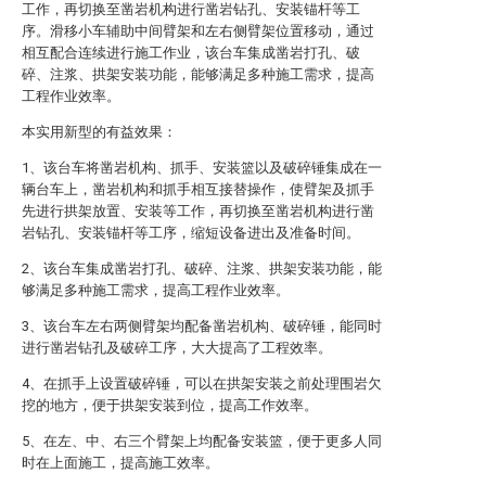
工作，再切换至凿岩机构进行凿岩钻孔、安装锚杆等工
序。滑移小车辅助中间臂架和左右侧臂架位置移动，通过
相互配合连续进行施工作业，该台车集成凿岩打孔、破
碎、注浆、拱架安装功能，能够满足多种施工需求，提高
工程作业效率。
本实用新型的有益效果：
1、该台车将凿岩机构、抓手、安装篮以及破碎锤集成在一
辆台车上，凿岩机构和抓手相互接替操作，使臂架及抓手
先进行拱架放置、安装等工作，再切换至凿岩机构进行凿
岩钻孔、安装锚杆等工序，缩短设备进出及准备时间。
2、该台车集成凿岩打孔、破碎、注浆、拱架安装功能，能
够满足多种施工需求，提高工程作业效率。
3、该台车左右两侧臂架均配备凿岩机构、破碎锤，能同时
进行凿岩钻孔及破碎工序，大大提高了工程效率。
4、在抓手上设置破碎锤，可以在拱架安装之前处理围岩欠
挖的地方，便于拱架安装到位，提高工作效率。
5、在左、中、右三个臂架上均配备安装篮，便于更多人同
时在上面施工，提高施工效率。