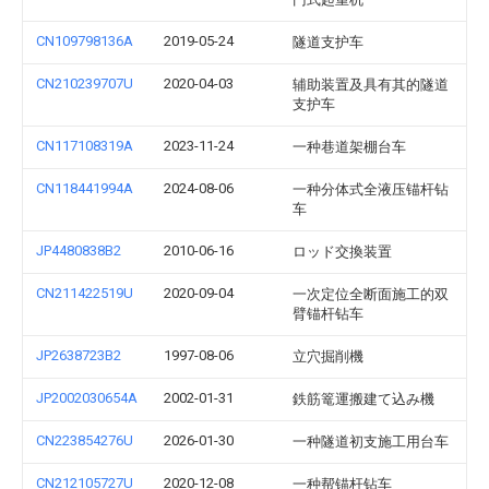
CN109798136A
2019-05-24
隧道支护车
CN210239707U
2020-04-03
辅助装置及具有其的隧道
支护车
CN117108319A
2023-11-24
一种巷道架棚台车
CN118441994A
2024-08-06
一种分体式全液压锚杆钻
车
JP4480838B2
2010-06-16
ロッド交換装置
CN211422519U
2020-09-04
一次定位全断面施工的双
臂锚杆钻车
JP2638723B2
1997-08-06
立穴掘削機
JP2002030654A
2002-01-31
鉄筋篭運搬建て込み機
CN223854276U
2026-01-30
一种隧道初支施工用台车
CN212105727U
2020-12-08
一种帮锚杆钻车