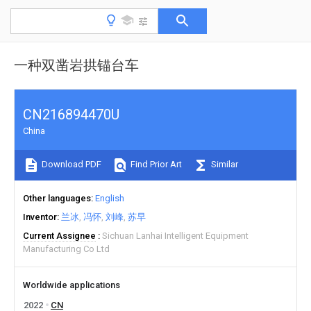
一种双凿岩拱锚台车
CN216894470U
China
Download PDF
Find Prior Art
Similar
Other languages
English
Inventor
兰冰
冯怀
刘峰
苏早
Current Assignee
Sichuan Lanhai Intelligent Equipment
Manufacturing Co Ltd
Worldwide applications
2022
CN