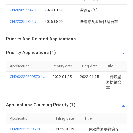
CN209892247U
2020-01-03
隧道支护车
CN223256824U
2025-08-22
拱锚臂及凿岩拱锚台车
Priority And Related Applications
Priority Applications (1)
Application
Priority date
Filing date
Title
CN202220209570.1U
2022-01-25
2022-01-25
一种双凿
岩拱锚台
车
Applications Claiming Priority (1)
Application
Filing date
Title
CN202220209570.1U
2022-01-25
一种双凿岩拱锚台车