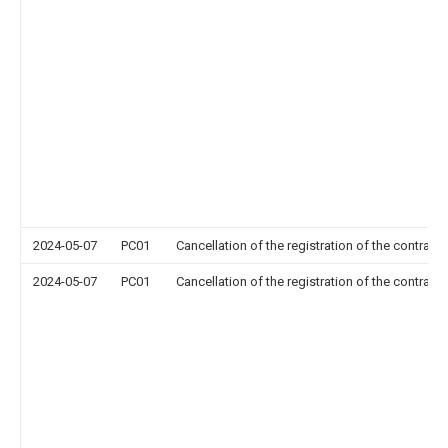
2024-05-07
PC01
Cancellation of the registration of the contract 
2024-05-07
PC01
Cancellation of the registration of the contract 