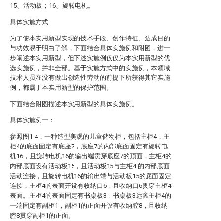
15、活动板；16、旋转电机。
具体实施方式
为了使本实用新型实现的技术手段、创作特征、达成目的
与功效易于明白了解，下面结合具体实施例和附图，进一
步阐述本实用新型，但下述实施例仅仅为本实用新型的优
选实施例，并非全部。基于实施方式中的实施例，本领域
技术人员在没有做出创造性劳动的前提下所获得其它实施
例，都属于本实用新型的保护范围。
下面结合附图描述本实用新型的具体实施例。
具体实施例一：
参照图1-4，一种造型美观的儿童储物柜，包括主柜4，主
柜4的底面固定有底座7，底座7的内部底面固定有旋转电
机16，且旋转电机16的输出端贯穿底座7的顶面，主柜4的
内部底面设有活动板15，且活动板15与主柜4 的内部底面
活动连接，且旋转电机16的输出端与活动板15的底面固定
连接，主柜4的表面开设有收纳口6，且收纳口6贯穿主柜4
表面。主柜4的表面固定有书桌板3，书桌板3远离主柜4的
一端固定有副柜1，副柜1的正面开设有收纳腔8，且收纳
腔8贯穿副柜1的正面。