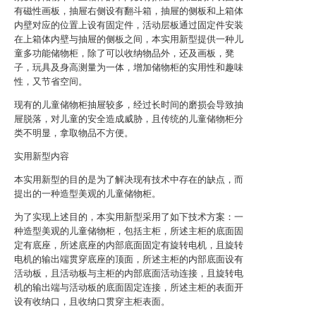
有磁性画板，抽屉右侧设有翻斗箱，抽屉的侧板和上箱体
内壁对应的位置上设有固定件，活动层板通过固定件安装
在上箱体内壁与抽屉的侧板之间，本实用新型提供一种儿
童多功能储物柜，除了可以收纳物品外，还及画板，凳
子，玩具及身高测量为一体，增加储物柜的实用性和趣味
性，又节省空间。
现有的儿童储物柜抽屉较多，经过长时间的磨损会导致抽
屉脱落，对儿童的安全造成威胁，且传统的儿童储物柜分
类不明显，拿取物品不方便。
实用新型内容
本实用新型的目的是为了解决现有技术中存在的缺点，而
提出的一种造型美观的儿童储物柜。
为了实现上述目的，本实用新型采用了如下技术方案：一
种造型美观的儿童储物柜，包括主柜，所述主柜的底面固
定有底座，所述底座的内部底面固定有旋转电机，且旋转
电机的输出端贯穿底座的顶面，所述主柜的内部底面设有
活动板，且活动板与主柜的内部底面活动连接，且旋转电
机的输出端与活动板的底面固定连接，所述主柜的表面开
设有收纳口，且收纳口贯穿主柜表面。