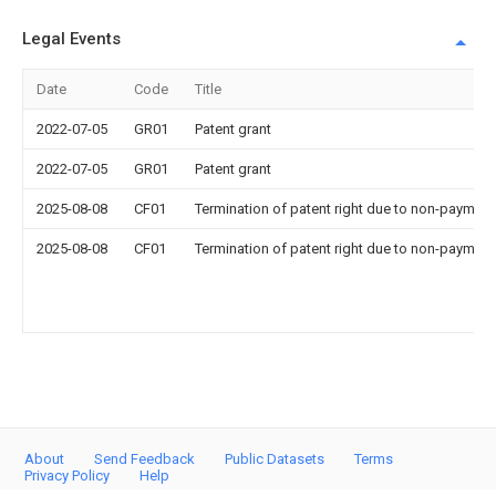
Legal Events
Date
Code
Title
2022-07-05
GR01
Patent grant
2022-07-05
GR01
Patent grant
2025-08-08
CF01
Termination of patent right due to non-payment
2025-08-08
CF01
Termination of patent right due to non-payment
About
Send Feedback
Public Datasets
Terms
Privacy Policy
Help