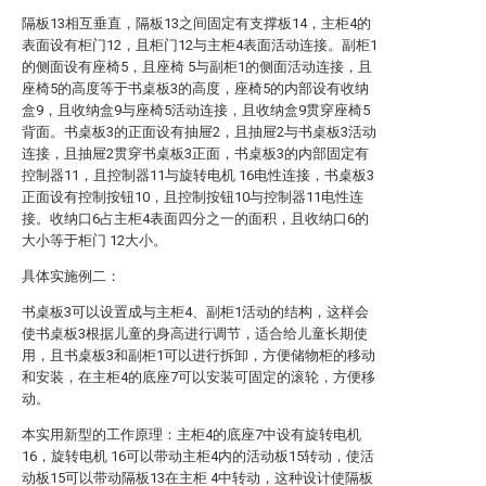
隔板13相互垂直，隔板13之间固定有支撑板14，主柜4的
表面设有柜门12，且柜门12与主柜4表面活动连接。副柜1
的侧面设有座椅5，且座椅 5与副柜1的侧面活动连接，且
座椅5的高度等于书桌板3的高度，座椅5的内部设有收纳
盒9，且收纳盒9与座椅5活动连接，且收纳盒9贯穿座椅5
背面。书桌板3的正面设有抽屉2，且抽屉2与书桌板3活动
连接，且抽屉2贯穿书桌板3正面，书桌板3的内部固定有
控制器11，且控制器11与旋转电机 16电性连接，书桌板3
正面设有控制按钮10，且控制按钮10与控制器11电性连
接。收纳口6占主柜4表面四分之一的面积，且收纳口6的
大小等于柜门 12大小。
具体实施例二：
书桌板3可以设置成与主柜4、副柜1活动的结构，这样会
使书桌板3根据儿童的身高进行调节，适合给儿童长期使
用，且书桌板3和副柜1可以进行拆卸，方便储物柜的移动
和安装，在主柜4的底座7可以安装可固定的滚轮，方便移
动。
本实用新型的工作原理：主柜4的底座7中设有旋转电机
16，旋转电机 16可以带动主柜4内的活动板15转动，使活
动板15可以带动隔板13在主柜 4中转动，这种设计使隔板