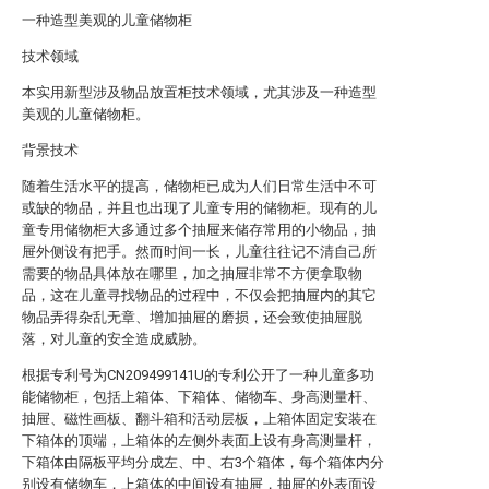
一种造型美观的儿童储物柜
技术领域
本实用新型涉及物品放置柜技术领域，尤其涉及一种造型
美观的儿童储物柜。
背景技术
随着生活水平的提高，储物柜已成为人们日常生活中不可
或缺的物品，并且也出现了儿童专用的储物柜。现有的儿
童专用储物柜大多通过多个抽屉来储存常用的小物品，抽
屉外侧设有把手。然而时间一长，儿童往往记不清自己所
需要的物品具体放在哪里，加之抽屉非常不方便拿取物
品，这在儿童寻找物品的过程中，不仅会把抽屉内的其它
物品弄得杂乱无章、增加抽屉的磨损，还会致使抽屉脱
落，对儿童的安全造成威胁。
根据专利号为CN209499141U的专利公开了一种儿童多功
能储物柜，包括上箱体、下箱体、储物车、身高测量杆、
抽屉、磁性画板、翻斗箱和活动层板，上箱体固定安装在
下箱体的顶端，上箱体的左侧外表面上设有身高测量杆，
下箱体由隔板平均分成左、中、右3个箱体，每个箱体内分
别设有储物车，上箱体的中间设有抽屉，抽屉的外表面设