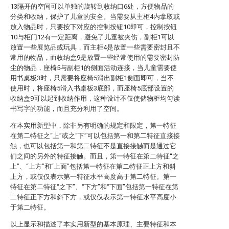
13隔开的空间可以单独的旋转到收纳口6处，方便物品的
分类和收纳，保护了儿童的安全。当需要从主柜4内拿取或
放入物品时，只要按下对应的控制按钮10即可，控制按钮
10与柜门12有一定距离，避免了儿童被夹伤，副柜1可以
放置一些展览品或玩具，而主柜4是放置一些需要密封且不
常用的物品，而收纳盒9是放置一些经常使用的需要密封防
尘的物品，座椅5与副柜1的侧面活动连接，当儿童需要使
用书桌板3时，只需要将座椅5滑出副柜1侧面即可，当不
使用时，将座椅5滑入书桌板3底部，而座椅5底部设置的
收纳盒9可以起到收纳作用，这种设计不仅使储物柜均匀读
书写字的功能，而且充分利用了空间。
在本实用新型中，除非另有明确的规定和限定，第一特征
在第二特征之“上”或之“下”可以包括第一和第二特征直接接
触，也可以包括第一和第二特征不是直接接触而是通过它
们之间的另外的特征接触。而且，第一特征在第二特征“之
上”、“上方”和“上面”包括第一特征在第二特征正上方和斜
上方，或仅仅表示第一特征水平高度高于第二特征。第一
特征在第二特征“之下”、“下方”和“下面”包括第一特征在第
二特征正下方和斜下方，或仅仅表示第一特征水平高度小
于第二特征。
以上显示和描述了本实用新型的基本原理、主要特征和本