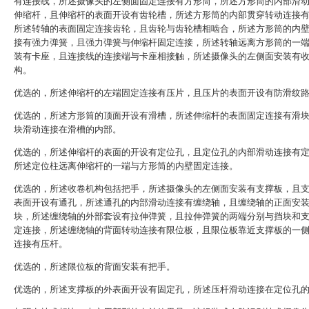
有连接线，所述摄像头的左侧面固定连接有方形筒，所述方形筒的内部滑
伸缩杆，且伸缩杆的表面开设有齿轮槽，所述方形筒的内部贯穿转动连接
所述转轴的表面固定连接齿轮，且齿轮与齿轮槽相啮合，所述方形筒的内
接有强力弹簧，且强力弹簧与伸缩杆固定连接，所述转轴远离方形筒的一
装有卡座，且连接线的连接端与卡座相接触，所述摄像头的左侧面安装有
构。
优选的，所述伸缩杆的左端固定连接有压片，且压片的表面开设有防滑纹
优选的，所述方形筒的顶面开设有滑槽，所述伸缩杆的表面固定连接有滑
块滑动连接在滑槽的内部。
优选的，所述伸缩杆的表面的开设有定位孔，且定位孔的内部滑动连接有
所述定位柱远离伸缩杆的一端与方形筒的内壁固定连接。
优选的，所述收卷机构包括把手，所述摄像头的左侧面安装有支撑板，且
表面开设有通孔，所述通孔的内部滑动连接有缠绕轴，且缠绕轴的正面安
块，所述缠绕轴的外部套设有拉伸弹簧，且拉伸弹簧的两端分别与挡块和
定连接，所述缠绕轴的背面转动连接有限位板，且限位板靠近支撑板的一
连接有压杆。
优选的，所述限位板的背面安装有把手。
优选的，所述支撑板的外表面开设有固定孔，所述压杆滑动连接在定位孔