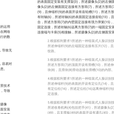
的表面固定安装有支撑架(3)，所述摄像头(2)的左侧
像头(2)的左侧面固定连接有方形筒(7)，所述方形筒
。
(9)，且伸缩杆(9)的表面开设有齿轮槽(11)，所述方
有转轴(6)，所述转轴(6)的表面固定连接齿轮(13)，且
合，所述方形筒(7)的内壁固定连接有强力弹簧(15)，且
泛的运用
固定连接，所述转轴(6)远离方形筒(7)的一端固定安装
头在网络
连接端与卡座(5)相接触，所述摄像头(2)的左侧面安装
流行的数
2.根据权利要求1所述的一种组装式人脸识别
：
所述伸缩杆(9)的左端固定连接有压片(12)，且
，导致无
纹路。
3.根据权利要求1所述的一种组装式人脸识别
，容易对
所述方形筒(7)的顶面开设有滑槽(10)，所述
隐患。
块(8)，且滑块(8)滑动连接在滑槽(10)的内部
4.根据权利要求1所述的一种组装式人脸识别
所述伸缩杆(9)的表面的开设有定位孔(14)，且
背景技术
有定位柱(16)，所述定位柱(16)远离伸缩杆(9
动，导致
定连接。
5.根据权利要求1所述的一种组装式人脸识别
术摄像
所述收卷机构(4)包括把手(41)，所述摄像头
侧面安装
(49)，且支撑板(49)的表面开设有通孔(45)