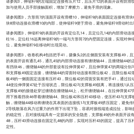
请参阅3，伸缩杆9的左端固定连接有压片12，且压片12的表面开设有防滑
加与使用人员手部接触面积，增加了摩擦力，避免手滑的现象。
请参阅图3，方形筒7的顶面开设有滑槽10，伸缩杆9的表面固定连接有滑块
块8滑动连接在滑槽10的内部，使伸缩杆9便于滑动，避免伸缩杆9滑动时
请参阅图3，伸缩杆9的表面的开设有定位孔14，且定位孔14的内部滑动连
柱16，定位柱16远离伸缩杆9的一端与方形筒7的内壁固定连接，实现对伸
位，避免伸缩杆9在移动时出现晃动。
请参阅图3，收卷机构4包括把手41，摄像头2的左侧面安装有支撑板49，且
的表面开设有通孔45，通孔45的内部滑动连接有缠绕轴44，且缠绕轴44的
有挡块46，缠绕轴44的外部套设有拉伸弹簧47，且拉伸弹簧47的两端分别与
和支撑板49固定连接，缠绕轴44的背面转动连接有限位板42，且限位板42
板49的一侧面固定连接有压杆43，限位板42的背面安装有把手41，通过拉
44使拉伸弹簧47处于压缩状态，限位板42与支撑板49脱离，将连接线1从压
支撑板49的接缝处穿过缠绕在缠绕轴44上，松开缠绕轴44，在拉伸弹簧47
用下推着挡块46带着缠绕轴44、限位板42和压杆43移动，使压杆43与支撑板
触，缠绕轴44移动将缠绕在其表面的连接线1与支撑板49挤压固定，避免
2导线散落在风力过重力的作用下出现下坠，容易对接线端造成拉扯，影响
的稳定性，且对接线端具有一定损坏的安全隐患，支撑板49的外表面开设
48，压杆43滑动连接在固定孔48的内部，实现对压杆43的固定，提高了压杆
定性。