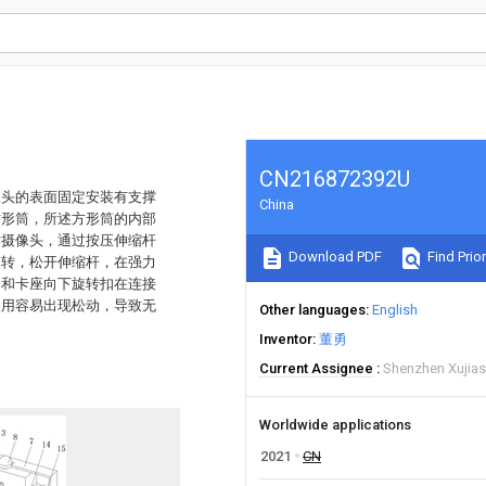
CN216872392U
像头的表面固定安装有支撑
China
方形筒，所述方形筒的内部
术摄像头，通过按压伸缩杆
Download PDF
Find Prior
旋转，松开伸缩杆，在强力
轴和卡座向下旋转扣在连接
使用容易出现松动，导致无
Other languages
English
Inventor
董勇
Current Assignee
Shenzhen Xujias
Worldwide applications
2021
CN