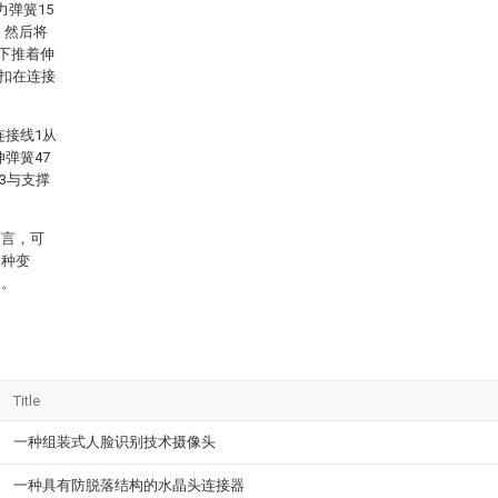
弹簧15
，然后将
用下推着伸
转扣在连接
连接线1从
弹簧47
3与支撑
而言，可
多种变
定。
Title
一种组装式人脸识别技术摄像头
一种具有防脱落结构的水晶头连接器