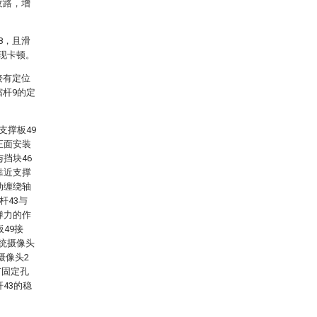
纹路，增
8，且滑
出现卡顿。
接有定位
缩杆9的定
支撑板49
正面安装
挡块46
靠近支撑
动缠绕轴
杆43与
弹力的作
49接
传统摄像头
摄像头2
有固定孔
43的稳