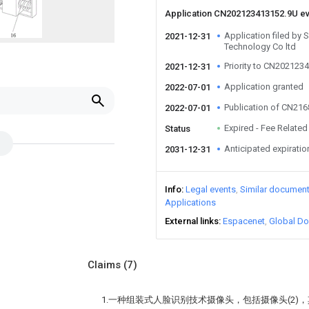
Application CN202123413152.9U e
Application filed by
2021-12-31
Technology Co ltd
Priority to CN202123
2021-12-31
Application granted
2022-07-01
Publication of CN21
2022-07-01
Expired - Fee Related
Status
Anticipated expiratio
2031-12-31
Info
Legal events
Similar documen
Applications
External links
Espacenet
Global Do
Claims
(7)
1.一种组装式人脸识别技术摄像头，包括摄像头(2)，