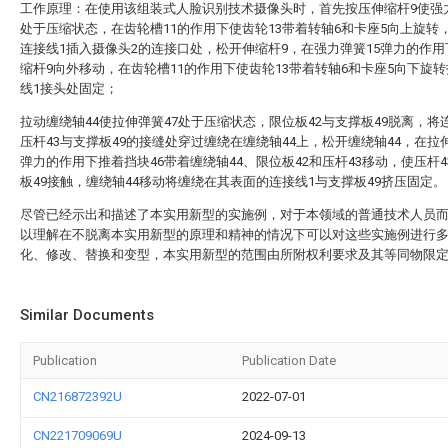
工作原理：在使用该组装式人脸识别技术摄像头时，首先按压伸缩杆9使强力
处于压缩状态，在齿轮槽11的作用下使齿轮13带着转轴6和卡座5向上旋转
连接线1插入摄像头2的连接口处，松开伸缩杆9，在强力弹簧15弹力的作
缩杆9向外移动，在齿轮槽11的作用下使齿轮13带着转轴6和卡座5向下旋
线1接头处固定；
拉动缠绕轴44使拉伸弹簧47处于压缩状态，限位板42与支撑板49脱离，将
压杆43与支撑板49的接缝处穿过缠绕在缠绕轴44上，松开缠绕轴44，在拉伸
弹力的作用下推着挡块46带着缠绕轴44、限位板42和压杆43移动，使压杆4
板49接触，缠绕轴44移动将缠绕在其表面的连接线1与支撑板49挤压固定。
尽管已经示出和描述了本实用新型的实施例，对于本领域的普通技术人员
以理解在不脱离本实用新型的原理和精神的情况下可以对这些实施例进行
化、修改、替换和变型，本实用新型的范围由所附权利要求及其等同物限
Similar Documents
Publication
Publication Date
CN216872392U
2022-07-01
CN221709069U
2024-09-13