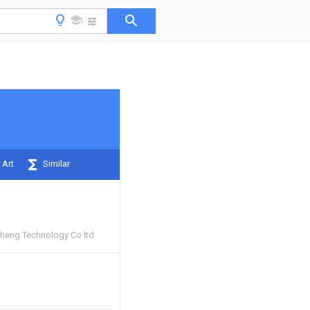
 Art
Similar
heng Technology Co ltd