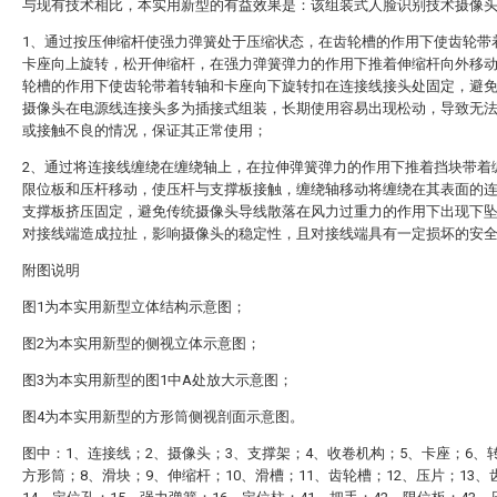
与现有技术相比，本实用新型的有益效果是：该组装式人脸识别技术摄像
1、通过按压伸缩杆使强力弹簧处于压缩状态，在齿轮槽的作用下使齿轮带
卡座向上旋转，松开伸缩杆，在强力弹簧弹力的作用下推着伸缩杆向外移
轮槽的作用下使齿轮带着转轴和卡座向下旋转扣在连接线接头处固定，避
摄像头在电源线连接头多为插接式组装，长期使用容易出现松动，导致无
或接触不良的情况，保证其正常使用；
2、通过将连接线缠绕在缠绕轴上，在拉伸弹簧弹力的作用下推着挡块带着
限位板和压杆移动，使压杆与支撑板接触，缠绕轴移动将缠绕在其表面的
支撑板挤压固定，避免传统摄像头导线散落在风力过重力的作用下出现下
对接线端造成拉扯，影响摄像头的稳定性，且对接线端具有一定损坏的安
附图说明
图1为本实用新型立体结构示意图；
图2为本实用新型的侧视立体示意图；
图3为本实用新型的图1中A处放大示意图；
图4为本实用新型的方形筒侧视剖面示意图。
图中：1、连接线；2、摄像头；3、支撑架；4、收卷机构；5、卡座；6、
方形筒；8、滑块；9、伸缩杆；10、滑槽；11、齿轮槽；12、压片；13、