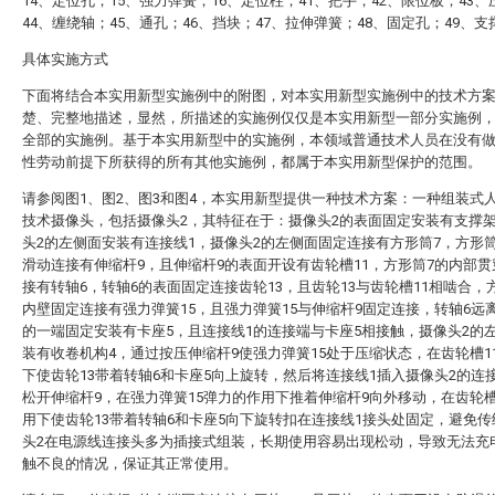
14、定位孔；15、强力弹簧；16、定位柱；41、把手；42、限位板；43、
44、缠绕轴；45、通孔；46、挡块；47、拉伸弹簧；48、固定孔；49、支
具体实施方式
下面将结合本实用新型实施例中的附图，对本实用新型实施例中的技术方
楚、完整地描述，显然，所描述的实施例仅仅是本实用新型一部分实施例
全部的实施例。基于本实用新型中的实施例，本领域普通技术人员在没有
性劳动前提下所获得的所有其他实施例，都属于本实用新型保护的范围。
请参阅图1、图2、图3和图4，本实用新型提供一种技术方案：一种组装式
技术摄像头，包括摄像头2，其特征在于：摄像头2的表面固定安装有支撑架
头2的左侧面安装有连接线1，摄像头2的左侧面固定连接有方形筒7，方形
滑动连接有伸缩杆9，且伸缩杆9的表面开设有齿轮槽11，方形筒7的内部
接有转轴6，转轴6的表面固定连接齿轮13，且齿轮13与齿轮槽11相啮合，
内壁固定连接有强力弹簧15，且强力弹簧15与伸缩杆9固定连接，转轴6远
的一端固定安装有卡座5，且连接线1的连接端与卡座5相接触，摄像头2的
装有收卷机构4，通过按压伸缩杆9使强力弹簧15处于压缩状态，在齿轮槽1
下使齿轮13带着转轴6和卡座5向上旋转，然后将连接线1插入摄像头2的连
松开伸缩杆9，在强力弹簧15弹力的作用下推着伸缩杆9向外移动，在齿轮槽
用下使齿轮13带着转轴6和卡座5向下旋转扣在连接线1接头处固定，避免
头2在电源线连接头多为插接式组装，长期使用容易出现松动，导致无法充
触不良的情况，保证其正常使用。