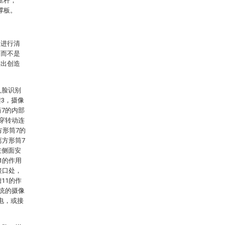
压杆；
撑板。
案进行清
，而不是
做出创造
人脸识别
3，摄像
筒7的内部
贯穿转动连
方形筒7的
离方形筒7
左侧面安
1的作用
接口处，
11的作
传统的摄像
电，或接