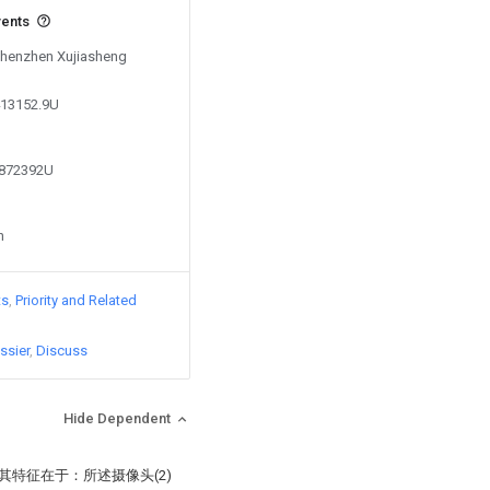
vents
 Shenzhen Xujiasheng
413152.9U
6872392U
n
ts
Priority and Related
ssier
Discuss
Hide Dependent
其特征在于：所述摄像头(2)