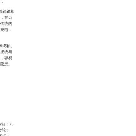
头，
着转轴和
动，在齿
免传统的
法充电，
缠绕轴、
连接线与
坠，容易
全隐患。
转轴；7、
齿轮；