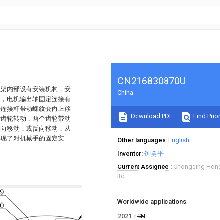
CN216830870U
撑架内部设有安装机构，安
China
部，电机输出轴固定连接有
：连接杆带动螺纹套向上移
Download PDF
Find Prior
个齿轮转动，两个齿轮带动
相向移动，或反向移动，从
实现了对机械手的固定安
Other languages
English
Inventor
钟勇平
Current Assignee
Chongqing Hong
ltd
Worldwide applications
2021
CN