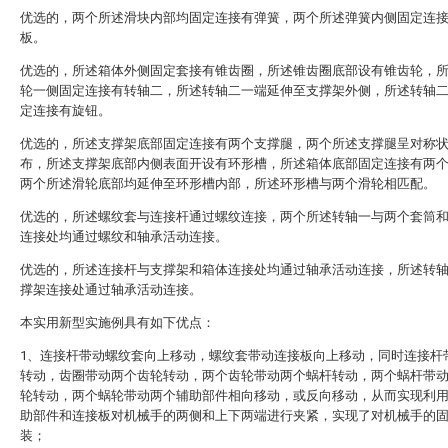
优选的，两个所述滑块内部均固定连接有弹簧，两个所述弹簧内侧固定连
板。
优选的，所述箱体外侧固定套接有锥齿圈，所述锥齿圈底部设有锥齿轮，
轮一侧固定连接有转轴二，所述转轴二一端延伸至支撑架外侧，所述转轴
定连接有旋钮。
优选的，所述支撑架底部固定连接有两个支撑腿，两个所述支撑腿呈对称
布，所述支撑架底部内侧表面开设有环形槽，所述箱体底部固定连接有两
两个所述滑轮底部均延伸至环形槽内部，所述环形槽与两个滑轮相匹配。
优选的，所述螺纹套与连接杆通过螺纹连接，两个所述转轴一与两个套筒
连接处均通过螺纹和轴承活动连接。
优选的，所述连接杆与支撑架和箱体连接处均通过轴承活动连接，所述转
撑架连接处通过轴承活动连接。
本实用新型实施例具有如下优点：
1、连接杆带动螺纹套向上移动，螺纹套带动连接板向上移动，同时连接杆
转动，齿圈带动两个齿轮转动，两个齿轮带动两个蜗杆转动，两个蜗杆带
轮转动，两个蜗轮带动两个辅助部件相向移动，或反向移动，从而实现利
助部件和连接板对机械手的两侧和上下两端进行夹紧，实现了对机械手的
装；