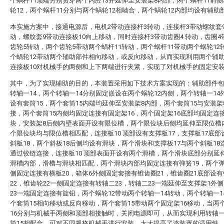
个蜗杆11顶端分别贯穿两个内腔13并延伸至安装架8内部，两个蜗杆11前
轮12，两个蜗杆11分别与两个蜗轮12相啮合，两个蜗轮12内部均设有辅助
本实施方案中，接通电源后，电机2带动连接杆3转动，连接杆3带动螺纹套
动，螺纹套9带动连接板10向上移动，同时连接杆3带动齿圈4 转动，齿圈4
齿轮5转动，两个齿轮5带动两个蜗杆11转动，两个蜗杆11带动两个蜗轮12
个蜗轮12带动两个辅助部件相向移动，或反向移动，从而实现利用两个辅
连接板10对机械手的两侧和上下两端进行夹紧，实现了对机械手的固定安
其中，为了实现辅助的目的，本装置采用如下技术方案实现的：辅助部件
转轴一14，两个转轴一14分别固定嵌设在两个蜗轮12内侧，两个转轴一14
设有套筒15，两个套筒15内端均延伸至安装架8内部，两个套筒15与安装架
接，两个套筒15内侧均固定连接有固定架16，两个固定架16底部均固定连
块，安装架8后侧内壁表面开设有限位槽，两个限位块后侧均延伸至限位槽
个限位块均与限位槽相匹配，连接板10 顶部设有支撑板17，支撑板17底部
斜板18，两个斜板18后侧均设有滑块，两个滑块和支撑板17与两个斜板18
通过铰链连接，连接板10 顶部表面开设有两个滑槽，两个滑块底部分别延
滑槽内部，滑槽与滑块相匹配，两个滑块内部均固定连接有弹簧19，两个弹
侧固定连接有横板20，箱体6外侧固定套接有锥齿圈21，锥齿圈21底部设
22，锥齿轮22一侧固定连接有转轴二23，转轴二23一端延伸至支撑架1外
23一端固定连接有旋钮，两个蜗轮12带动两个转轴一14转动，两个转轴一1
个套筒15相向移动或反向移动，两个套筒15带动两个固定架16移动，当两
16分别与机械手两侧和顶部相接触时，关闭电源即可，从而实现利用转轴一
筒15相配合，可对不同规格机械手进行安装，大大提高了该装置的适用性