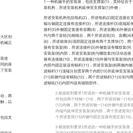
1.一种机械手的安装座，包括支撑架(1)，其特征在于
装机构，所述安装机构延伸至支撑架(1)外侧；
所述安装机构包括电机(2)，所述电机(2)固定连接在支
输出轴固定连接有连接杆(3)，所述连接杆(3)底端延
接杆(3)外侧固定套接有齿圈(4)，所述齿圈(4)外侧设
均与两个齿轮(5)相啮合，两个所述齿轮(5)、齿圈(4
最大区别
(6)，所述箱体(6)顶部固定连接有两个支撑块(7)，
在机械正
接有安装架(8)，所述连接杆(3)外侧套设有螺纹套(9
安装架(8)内部，所述安装架(8)与螺纹套(9)活动连
安装使
接有连接板(10)，所述连接板(10)外侧与安装架(8)
不同的座
内部均固定嵌设有蜗杆(11)，所述安装架(8)两侧内侧
加了安装
述蜗杆(11)顶端分别贯穿两个内腔(13)并延伸至安装
(11)前侧均设有蜗轮(12)，两个所述蜗杆(11)分别与
述蜗轮(12)内部均设有辅助部件。
2.根据权利要求1所述的一种机械手的安装座
移动，两
件包括两个转轴一(14)，两个所述转轴一(14
接触，以
(12)内侧，两个所述转轴一(14)外侧均套设有套
内端均延伸至安装架(8)内部，两个所述套筒(1
个所述套筒(15)内侧均固定连接有固定架(16)
，包括支
3.根据权利要求2所述的一种机械手的安装座
定架(16)底部均固定连接有限位块，所述安