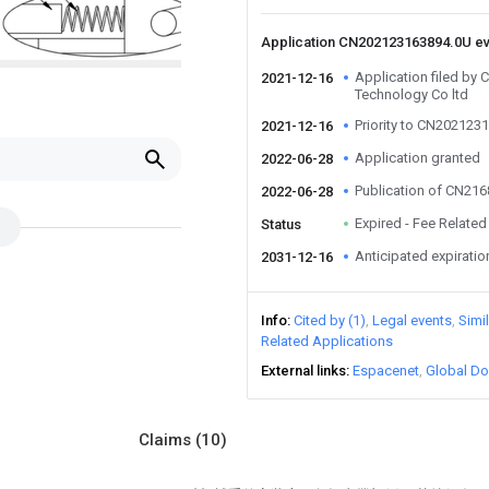
Application CN202123163894.0U e
Application filed b
2021-12-16
Technology Co ltd
Priority to CN202123
2021-12-16
Application granted
2022-06-28
Publication of CN21
2022-06-28
Expired - Fee Related
Status
Anticipated expiratio
2031-12-16
Info
Cited by (1)
Legal events
Simi
Related Applications
External links
Espacenet
Global Do
Claims
(10)