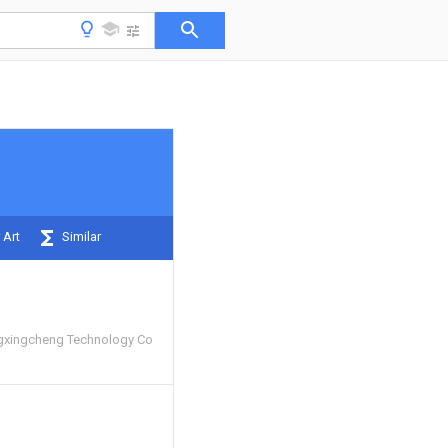
 Art
Similar
xingcheng Technology Co