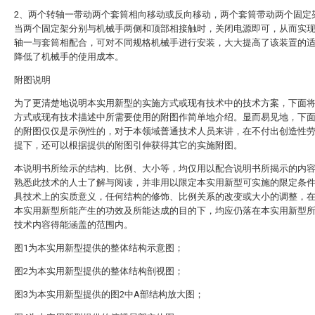
2、两个转轴一带动两个套筒相向移动或反向移动，两个套筒带动两个固定
当两个固定架分别与机械手两侧和顶部相接触时，关闭电源即可，从而实
轴一与套筒相配合，可对不同规格机械手进行安装，大大提高了该装置的
降低了机械手的使用成本。
附图说明
为了更清楚地说明本实用新型的实施方式或现有技术中的技术方案，下面
方式或现有技术描述中所需要使用的附图作简单地介绍。显而易见地，下
的附图仅仅是示例性的，对于本领域普通技术人员来讲，在不付出创造性
提下，还可以根据提供的附图引伸获得其它的实施附图。
本说明书所绘示的结构、比例、大小等，均仅用以配合说明书所揭示的内
熟悉此技术的人士了解与阅读，并非用以限定本实用新型可实施的限定条
具技术上的实质意义，任何结构的修饰、比例关系的改变或大小的调整，
本实用新型所能产生的功效及所能达成的目的下，均应仍落在本实用新型
技术内容得能涵盖的范围内。
图1为本实用新型提供的整体结构示意图；
图2为本实用新型提供的整体结构剖视图；
图3为本实用新型提供的图2中A部结构放大图；