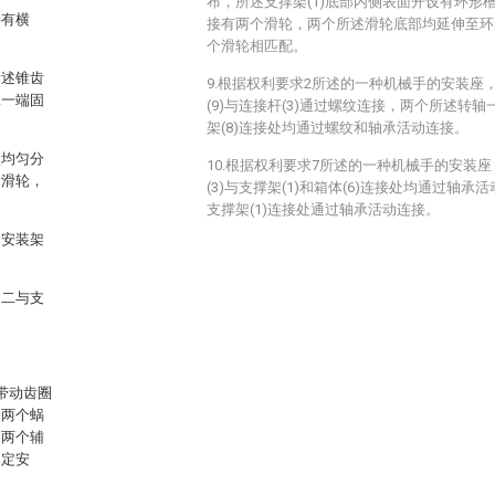
布，所述支撑架(1)底部内侧表面开设有环形槽
接有横
接有两个滑轮，两个所述滑轮底部均延伸至环
个滑轮相匹配。
所述锥齿
9.根据权利要求2所述的一种机械手的安装座
二一端固
(9)与连接杆(3)通过螺纹连接，两个所述转轴一(
架(8)连接处均通过螺纹和轴承活动连接。
状均匀分
10.根据权利要求7所述的一种机械手的安装
个滑轮，
(3)与支撑架(1)和箱体(6)连接处均通过轴承
支撑架(1)连接处通过轴承活动连接。
和安装架
轴二与支
带动齿圈
动两个蜗
用两个辅
固定安