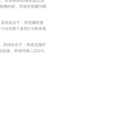
，所述箱体(6)底部固定连
形槽内部，所述环形槽与两
，其特征在于：所述螺纹套
14)与两个套筒(15)和安装
座，其特征在于：所述连接杆
活动连接，所述转轴二(23)与