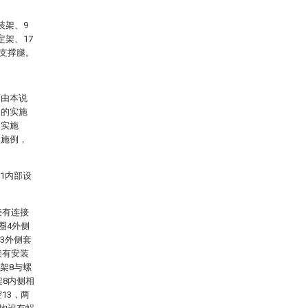
装架、9
定架、17
4支撑腿。
可由本说
述的实施
的实施
实施例，
1内部设
接有连接
圈4外侧
3外侧套
接有安装
架8与螺
架8内侧相
13，两