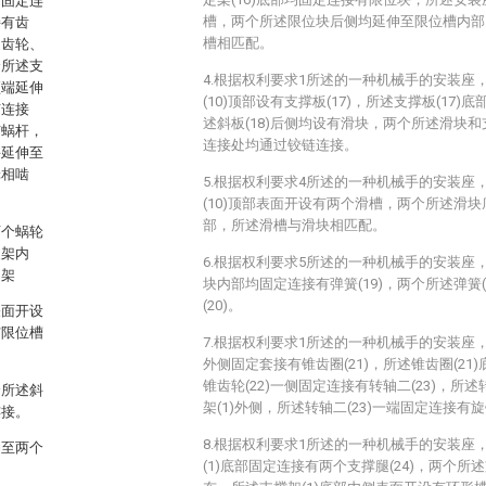
轴固定连
槽，两个所述限位块后侧均延伸至限位槽内部
接有齿
槽相匹配。
述齿轮、
个所述支
4.根据权利要求1所述的一种机械手的安装座
顶端延伸
(10)顶部设有支撑板(17)，所述支撑板(17)
有连接
述斜板(18)后侧均设有滑块，两个所述滑块和支撑
有蜗杆，
连接处均通过铰链连接。
并延伸至
轮相啮
5.根据权利要求4所述的一种机械手的安装座
(10)顶部表面开设有两个滑槽，两个所述滑
部，所述滑槽与滑块相匹配。
两个蜗轮
装架内
6.根据权利要求5所述的一种机械手的安装座
定架
块内部均固定连接有弹簧(19)，两个所述弹簧(
(20)。
表面开设
与限位槽
7.根据权利要求1所述的一种机械手的安装座，
外侧固定套接有锥齿圈(21)，所述锥齿圈(21)
锥齿轮(22)一侧固定连接有转轴二(23)，所述
个所述斜
架(1)外侧，所述转轴二(23)一端固定连接有
连接。
8.根据权利要求1所述的一种机械手的安装座
伸至两个
(1)底部固定连接有两个支撑腿(24)，两个所述