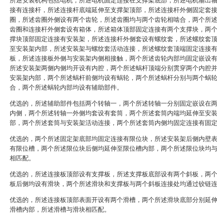
所述安装机构包括电机，所述电机固定连接在支撑架底部，所述电机输出
接有连接杆，所述连接杆底端延伸至支撑架顶部，所述连接杆外侧固定套
圈，所述齿圈外侧设有两个齿轮，所述齿圈均与两个齿轮相啮合，两个所
齿圈和连接杆外侧套设有箱体，所述箱体顶部固定连接有两个支撑块，两
撑块顶部固定连接有安装架，所述连接杆外侧套设有螺纹套，所述螺纹套
至安装架内部，所述安装架与螺纹套活动连接，所述螺纹套顶端固定连接
板，所述连接板外侧与安装架内侧相接触，两个所述齿轮内部均固定嵌设
所述安装架两侧内侧均开设有内腔，两个所述蜗杆顶端分别贯穿两个内腔
安装架内部，两个所述蜗杆前侧均设有蜗轮，两个所述蜗杆分别与两个蜗
合，两个所述蜗轮内部均设有辅助部件。
优选的，所述辅助部件包括两个转轴一，两个所述转轴一分别固定嵌设在
内侧，两个所述转轴一外侧均套设有套筒，两个所述套筒内端均延伸至安
部，两个所述套筒与安装架活动连接，两个所述套筒内侧均固定连接有固
优选的，两个所述固定架底部均固定连接有限位块，所述安装架后侧内壁
有限位槽，两个所述限位块后侧均延伸至限位槽内部，两个所述限位块均
相匹配。
优选的，所述连接板顶部设有支撑板，所述支撑板底部设有两个斜板，两
板后侧均设有滑块，两个所述滑块和支撑板与两个斜板连接处均通过铰链
优选的，所述连接板顶部表面开设有两个滑槽，两个所述滑块底部分别延
滑槽内部，所述滑槽与滑块相匹配。