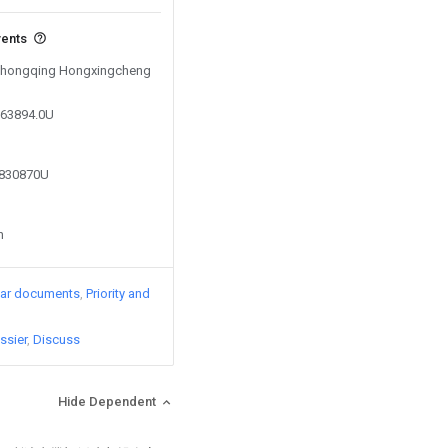
vents
y Chongqing Hongxingcheng
163894.0U
6830870U
n
lar documents
Priority and
ssier
Discuss
Hide Dependent