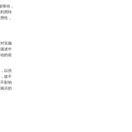
架移动，
现利用转
适用性，
将对实施
面描述中
劳动的前
容，以供
件，故不
在不影响
所揭示的