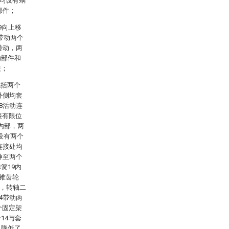
侧均设有蜗
部件；
9向上移
带动两个
转动，两
助部件和
装；
包括两个
外侧均套
8活动连
接有限位
内部，两
设有两个
连接处均
伸至两个
簧19内
有锥齿轮
侧，转轴二
4带动两
个固定架
14与套
，降低了