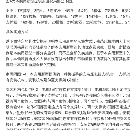
图4为本实用新型提供的俯视局部立体图。
图中：1支撑架、2电机、3连接杆、4齿圈、5齿轮、6箱体、7支撑块、8 安
螺纹套、10连接板、11蜗杆、12蜗轮、13内腔、14转轴一、15套筒、16固
支撑板、18斜板、19弹簧、20横板、21锥齿圈、22锥齿轮、 23转轴二、2
具体实施方式
以下由特定的具体实施例说明本实用新型的实施方式，熟悉此技术的人士
明书所揭露的内容轻易地了解本实用新型的其他优点及功效，显然，所描
例是本实用新型一部分实施例，而不是全部的实施例。基于本实用新型中
例，本领域普通技术人员在没有做出创造性劳动前提下所获得的所有其他
都属于本实用新型保护的范围。
参照附图1-4，本实用新型提供的一种机械手的安装座包括支撑架1，支撑架
有安装机构，安装机构延伸至支撑架1外侧；
安装机构包括电机2，电机2固定连接在支撑架1底部，电机2输出轴固定连
杆3，连接杆3底端延伸至支撑架1顶部，连接杆3外侧固定套接有齿圈4，齿
设有两个齿轮5，齿圈4均与两个齿轮5相啮合，两个齿轮 5、齿圈4和连接杆
设有箱体6，箱体6顶部固定连接有两个支撑块7，两个支撑块7顶部固定连
架8，连接杆3外侧套设有螺纹套9，螺纹套 9顶端延伸至安装架8内部，安装
纹套9活动连接，螺纹套9顶端固定连接有连接板10，连接板10外侧与安装
接触，两个齿轮5内部均固定嵌设有蜗杆11，安装架8两侧内侧均开设有内腔