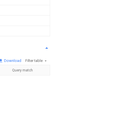
Download
Filter table
Query match