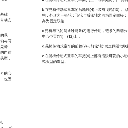
b.在晃椅传动式童车的后轮轴(4)上装有飞轮(13)
的基础
构，外形为一链轮；飞轮与后轮轴之间为固定联接；后轮
条带动安
亦为固定联接，
c.晃椅与飞轮间通过链条(2)进行传动，链条的两端
动的晃
中心位置(11)、(12)上，
轮轴与两
d.晃椅传动式童车的前轮(9)与前轮轴(10)之间活动
在晃椅
歇的向前
e.在晃椅传动式童车的车把(6)上部有活泼可爱的小动
物头型，
鸭头型的造型。
猎奇的心
说，也因
轮