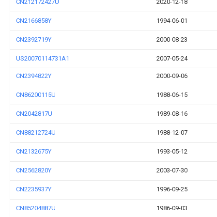
CN212172427U
2020-12-18
CN2166858Y
1994-06-01
CN2392719Y
2000-08-23
US20070114731A1
2007-05-24
CN2394822Y
2000-09-06
CN86200115U
1988-06-15
CN2042817U
1989-08-16
CN88212724U
1988-12-07
CN2132675Y
1993-05-12
CN2562820Y
2003-07-30
CN2235937Y
1996-09-25
CN85204887U
1986-09-03