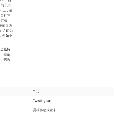
9），前
椅与车架
4）上，装
用自行车
固定联
座前后两
0）之间为
，例如小
。当晃椅
时，链条
的小鸭头
Title
Twisting car
晃椅传动式童车