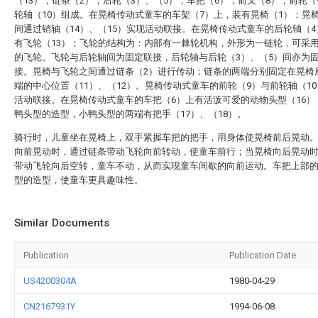
（13），链条（2），后轮（3）、（5），车把（6），前叉（8），前轮（
轮轴（10）组成。在晃椅传动式童车的车架（7）上，装有晃椅（1）；晃
间通过销轴（14）、（15）实现活动联接。在晃椅传动式童车的后轮轴（
有飞轮（13）；飞轮的结构为：内部有一棘轮机构，外形为一链轮，可采
的飞轮。飞轮与后轮轴间为固定联接，后轮轴与后轮（3）、（5）间亦为
接。晃椅与飞轮之间通过链条（2）进行传动；链条的两端分别固定在晃椅
端的中心位置（11）、（12）。晃椅传动式童车的前轮（9）与前轮轴（1
活动联接。在晃椅传动式童车的车把（6）上有活泼可爱的动物头型（16）
鸭头型的造型，小鸭头型的两端有把手（17）、（18）。
骑行时，儿童坐在晃椅上，双手紧握车把的把手，用身体使晃椅前后晃动
向前晃动时，通过链条带动飞轮向前转动，使童车前行；当晃椅向后晃动
带动飞轮向后空转，童车不动，从而实现童车间歇的向前运动。车把上部
型的造型，使童车更具趣味性。
Similar Documents
Publication
Publication Date
US4200304A
1980-04-29
CN2167931Y
1994-06-08