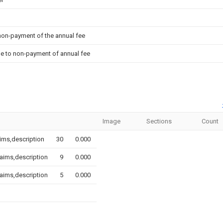
 non-payment of the annual fee
due to non-payment of annual fee
Image
Sections
Count
ims,description
30
0.000
laims,description
9
0.000
laims,description
5
0.000