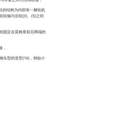
，飞轮的结构为内部有一棘轮机
轴与后轮(3)、(5)之间
分别固定在晃椅座前后两端的
联接，
物头型的造型(16)，例如小