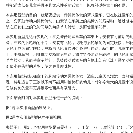
种能适应低令儿童并且更具娱乐性的新式童车，以弥补以往童车的不足。
本实用新型的目的，就是要提供一种晃椅传动的新式童车。它在以往童车
上，变脚踏传动为晃椅传动。由安装在车架上的晃椅的前后晃动，通过链
装在后轮轴上的飞轮间歇的向前单向转动，从而使童车前行。
本实用新型是这样实现的：在晃椅传动式童车的车架上，安装有可前后晃
椅；在它的后轮轴的中部，安装有飞轮；飞轮与后轮轴间为固定联接，后
后轮间亦为固定联接；晃椅与飞轮间通过链条进行传动。骑行时，儿童坐
上，手握车把，用身体使晃椅前后晃动，通过链条带动后轮轴上的飞轮间
单向转动，从而使童车前行。晃椅传动式童车的车把上部有活泼可爱的动
例如小鸭头型的造型，使之更具趣味性。
本实用新型变以往童车的脚踏传动为晃椅传动，适应儿童天真活泼，喜好
理，特别适合于三岁以下尚不能用脚踏骑行的幼儿；对年令稍大的儿童来
它较传统的童车更具娱乐性而具有吸引力。
下面结合附图对本实用新型作进一步的说明：
图1是本实用新型的轴测图。
图2是本实用新型的A向平面视图。
参照图1、图2，本实用新型是由晃椅（1）、车架（7），后轮轴（4），飞