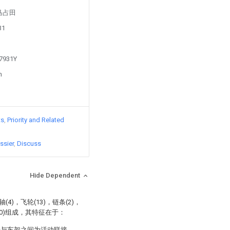
y 马占田
31
67931Y
n
ts
Priority and Related
ssier
Discuss
Hide Dependent
4)，飞轮(13)，链条(2)，
轴(10)组成，其特征在于：
晃椅与车架之间为活动联接，