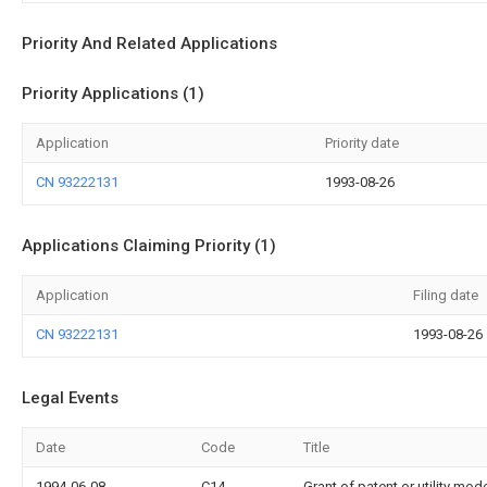
Priority And Related Applications
Priority Applications (1)
Application
Priority date
CN 93222131
1993-08-26
Applications Claiming Priority (1)
Application
Filing date
CN 93222131
1993-08-26
Legal Events
Date
Code
Title
1994-06-08
C14
Grant of patent or utility mod