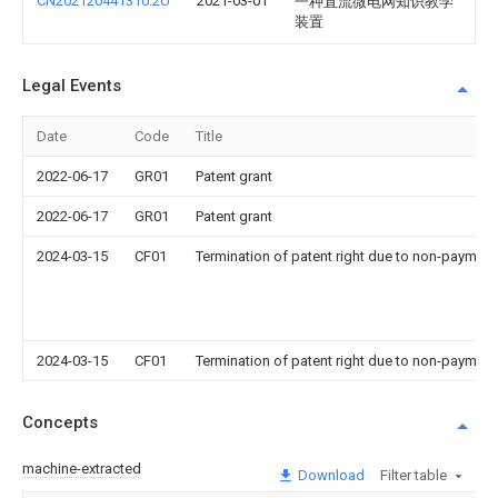
CN202120441310.2U
2021-03-01
一种直流微电网知识教学
装置
Legal Events
Date
Code
Title
2022-06-17
GR01
Patent grant
2022-06-17
GR01
Patent grant
2024-03-15
CF01
Termination of patent right due to non-payment
2024-03-15
CF01
Termination of patent right due to non-payment
Concepts
machine-extracted
Download
Filter table