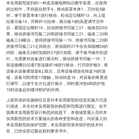
本实用新型提到的一种直流微电网知识教学装置，在使用
的过程中，手持提拉把手4，推动装置本体1，万向轮3旋
转，便于装置本体1进行移动，松动定位螺杆13，向上提
拉展示板14，升降杆12拉伸，展示板14的高度调节完毕
后，紧固定位螺杆13，拉动拼接书写板三21，磁条四25分
离，移动拼接书写板二20和拼接书写板三21，磁条二23和
磁条三24吸合，使得拼接书写板一19、拼接书写板二20和
拼接书写板三21之间组合，将加固杆27卡合在加固槽26的
内部，磁条五28对加固杆27进行加固，便于板书操作的进
行，当需要对设备进行展示时，推动拼接书写板一19，T
形连接槽22沿着T形连接杆18进行移动，打开防护板9，将
设备从设备摆放架8上取出，且将设备摆放在转盘16的顶
端，设备与防滑垫17接触，转动转盘16，对设备的角度进
行调节，以便于全方位进行展示，同时缓冲垫6和防护垫
10对设备起到缓冲防护的作用。
上面所述的实施例仅仅是对本实用新型的优选实施方式进
行描述，并非对本实用新型的构思和范围进行限定。在不
脱离本实用新型设计构思的前提下，本领域普通人员对本
实用新型的技术方案做出的各种变型和改进，均应落入到
本实用新型的保护范围，本实用新型请求保护的技术内
容，已经全部记载在权利要求书中。