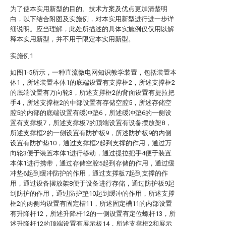
为了使本实用新型的目的、技术方案及优点更加清楚明
白，以下结合附图及实施例，对本实用新型进行进一步详
细说明。应当理解，此处所描述的具体实施例仅仅用以解
释本实用新型，并不用于限定本实用新型。
实施例1
如图1-5所示，一种直流微电网知识教学装置，包括装置本
体1，所述装置本体1的底端设置有支撑框2，所述支撑框2
的底端设置有万向轮3，所述支撑框2的背面设置有提拉把
手4，所述支撑框2的中部设置有存储空腔5，所述存储空
腔5的内部的底端设置有缓冲垫6，所述缓冲垫6的一侧设
置有支撑板7，所述支撑板7的顶端设置有设备摆放架8，
所述支撑框2的一侧设置有防护板9，所述防护板9的内侧
设置有防护垫10，通过支撑框2起到支撑的作用，通过万
向轮3便于装置本体1进行移动，通过提拉把手4便于装置
本体1进行携带，通过存储空腔5起到存储的作用，通过缓
冲垫6起到缓冲防护的作用，通过支撑板7起到支撑的作
用，通过设备摆放架8便于设备进行存储，通过防护板9起
到防护的作用，通过防护垫10起到缓冲的作用，所述支撑
框2的两侧均设置有固定槽11，所述固定槽11的内部设置
有升降杆12，所述升降杆12的一侧设置有定位螺杆13，所
述升降杆12的顶端设置有展示板14，所述支撑框2和展示