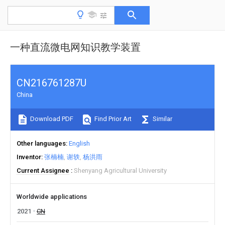
一种直流微电网知识教学装置
CN216761287U
China
Download PDF
Find Prior Art
Similar
Other languages
English
Inventor
张楠楠
谢轶
杨洪雨
Current Assignee
Shenyang Agricultural University
Worldwide applications
2021
CN