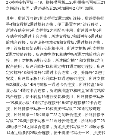
27对拼接书写板一19、拼接书写板二20和拼接书写板三21
之间进行加固，通过磁条五28对加固杆27进行加固。
其中，所述万向轮3和支撑框2通过螺钉连接，所述提拉把
手4和支撑框2通过螺钉连接，便于装置本体1进行移动，
所述存储空腔5和支撑框2之间配合使用，所述缓冲垫6和
存储空腔5通过卡合连接，所述支撑板7和缓冲垫6通过粘
胶粘合连接，所述设备摆放架8和支撑板7通过螺钉连接，
便于设备摆放架8进行安装和使用，所述防护板9和支撑框
2通过铰链连接，所述防护垫10和防护板9通过粘胶粘合连
接，便于防护板9进行安装，所述固定槽11和支撑框2之间
配合使用，所述升降杆12和固定槽11通过螺钉连接，所述
定位螺杆13和升降杆12通过卡合连接，便于升降杆12进行
安装，所述展示板14和升降杆12通过螺钉连接，所述支撑
框2和展示板14均与磁板一通过卡合连接，所述转盘16和
展示板14通过卡合连接，所述防滑垫17和转盘16通过粘胶
粘合连接，便于转盘16进行安装和使用，所述拼接书写板
一19和展示板14通过T形连接杆18和T形连接槽22卡合连
接，所述拼接书写板一19和拼接书写板二20通过铰链连
接，所述磁条一15和磁条二23之间吸合连接，所述拼接书
写板二20和拼接书写板三21通过铰链连接，所述磁条二23
和磁条三24之间吸合连接，所述拼接书写板三21和展示板
14通过磁条四25吸合连接，便于拼接书写板一19、拼接书