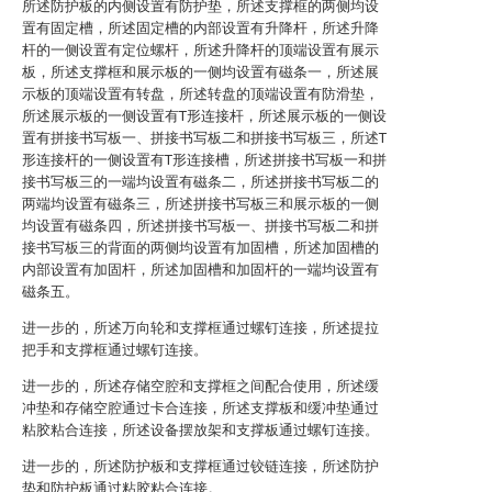
所述防护板的内侧设置有防护垫，所述支撑框的两侧均设
置有固定槽，所述固定槽的内部设置有升降杆，所述升降
杆的一侧设置有定位螺杆，所述升降杆的顶端设置有展示
板，所述支撑框和展示板的一侧均设置有磁条一，所述展
示板的顶端设置有转盘，所述转盘的顶端设置有防滑垫，
所述展示板的一侧设置有T形连接杆，所述展示板的一侧设
置有拼接书写板一、拼接书写板二和拼接书写板三，所述T
形连接杆的一侧设置有T形连接槽，所述拼接书写板一和拼
接书写板三的一端均设置有磁条二，所述拼接书写板二的
两端均设置有磁条三，所述拼接书写板三和展示板的一侧
均设置有磁条四，所述拼接书写板一、拼接书写板二和拼
接书写板三的背面的两侧均设置有加固槽，所述加固槽的
内部设置有加固杆，所述加固槽和加固杆的一端均设置有
磁条五。
进一步的，所述万向轮和支撑框通过螺钉连接，所述提拉
把手和支撑框通过螺钉连接。
进一步的，所述存储空腔和支撑框之间配合使用，所述缓
冲垫和存储空腔通过卡合连接，所述支撑板和缓冲垫通过
粘胶粘合连接，所述设备摆放架和支撑板通过螺钉连接。
进一步的，所述防护板和支撑框通过铰链连接，所述防护
垫和防护板通过粘胶粘合连接。