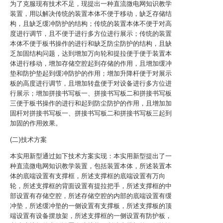
为了克服现有技术不足，现提出一种直流微电网知识教学
装置，用以解决传统的装置本体不便于移动，缺乏存储结
构，且缺乏缓冲防护的结构；传统的装置本体不便于对高
度进行调节，且不便于进行多方位进行展示；传统的装置
本体不便于板书操作的进行和缺乏防尘防护的结构，且缺
乏加固结构问题，达到增加万向轮和提拉便于便于装置本
体进行移动，增加存储空腔起到存储的作用，且增加缓冲
垫和防护垫起到缓冲防护的作用；增加升降杆便于对展示
板的高度进行调节，且增加转盘便于对设备进行多方位进
行展示；增加拼接书写板一、拼接书写板二和拼接书写板
三便于板书操作的进行和起到防尘防护的作用，且增加加
固杆对拼接书写板一、拼接书写板二和拼接书写板三起到
加固的作用效果。
(二)技术方案
本实用新型通过如下技术方案实现：本实用新型提出了一
种直流微电网知识教学装置，包括装置本体，所述装置本
体的底端设置有支撑框，所述支撑框的底端设置有万向
轮，所述支撑框的背面设置有提拉把手，所述支撑框的中
部设置有存储空腔，所述存储空腔的内部的底端设置有缓
冲垫，所述缓冲垫的一侧设置有支撑板，所述支撑板的顶
端设置有设备摆放架，所述支撑框的一侧设置有防护板，