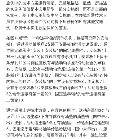
施例中的技术方案进行清楚、完整地描述，显然，所描述
的实施例仅仅是本实用新型一部分实施例，而不是全部的
实施例。基于本实用新型中的实施例，本领域普通技术人
员在没有做出创造性劳动前提下所获得的所有其他实施
例，都属于本实用新型保护的范围。
如图1-3所示，一种递墨辊的调节机构，包括可升降的安装
板1、通过活动轴承座2安装于安装板1的活动递墨辊3、通
过固定轴承座4安装于安装板1的固定递墨辊5，安装板1上
对应活动轴承座2的位置设置有条形孔11，安装板1上位于
条形孔11的两侧位置设有与活动轴承座2滑动配合的导轨
12，安装板1上设有与活动轴承座2连接的第一气缸6；安
装板1的上方设有固定板7，固定板7上设有与安装板1连接
的第二气缸71；安装板1的下方设有支撑板8，固定板7上
设有穿过安装板1和支撑板8设置的导向柱72；活动递墨辊
3的端部连接有第一齿轮9，固定递墨辊5的端部连接有第
二齿轮10。
通过采用上述技术方案，在具体使用时，活动递墨辊3会与
设置于活动递墨辊3下方并储存有油墨的油墨槽（图中未示
出）接触，活动递墨辊3粘附有油墨后，传递至固定递墨辊
5，固定递墨辊5再将油墨传递给版辊（图中未示出），版
辊再对待印刷的纸张、薄膜等进行印刷。其中，通过设置