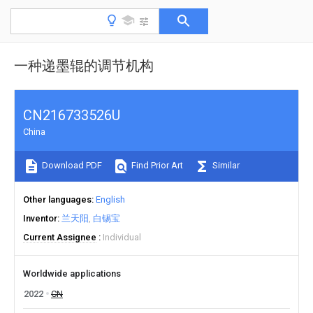
一种递墨辊的调节机构
CN216733526U
China
Download PDF
Find Prior Art
Similar
Other languages
English
Inventor
兰天阳
白锡宝
Current Assignee
Individual
Worldwide applications
2022
CN