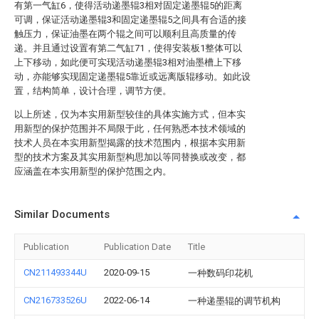
有第一气缸6，使得活动递墨辊3相对固定递墨辊5的距离
可调，保证活动递墨辊3和固定递墨辊5之间具有合适的接
触压力，保证油墨在两个辊之间可以顺利且高质量的传
递。并且通过设置有第二气缸71，使得安装板1整体可以
上下移动，如此便可实现活动递墨辊3相对油墨槽上下移
动，亦能够实现固定递墨辊5靠近或远离版辊移动。如此设
置，结构简单，设计合理，调节方便。
以上所述，仅为本实用新型较佳的具体实施方式，但本实
用新型的保护范围并不局限于此，任何熟悉本技术领域的
技术人员在本实用新型揭露的技术范围内，根据本实用新
型的技术方案及其实用新型构思加以等同替换或改变，都
应涵盖在本实用新型的保护范围之内。
Similar Documents
Publication
Publication Date
Title
CN211493344U
2020-09-15
一种数码印花机
CN216733526U
2022-06-14
一种递墨辊的调节机构