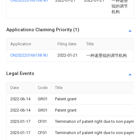
CN202220166138.9U
2022-01-21
2022-01-21
一种递墨
辊的调节
机构
Applications Claiming Priority (1)
Application
Filing date
Title
CN202220166138.9U
2022-01-21
一种递墨辊的调节机构
Legal Events
Date
Code
Title
2022-06-14
GR01
Patent grant
2022-06-14
GR01
Patent grant
2025-01-17
CF01
Termination of patent right due to non-payment
2025-01-17
CF01
Termination of patent right due to non-payment