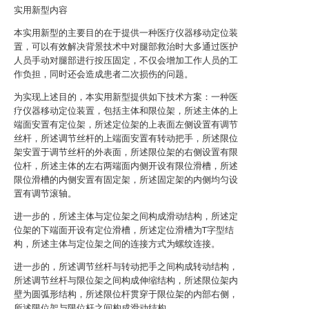
实用新型内容
本实用新型的主要目的在于提供一种医疗仪器移动定位装
置，可以有效解决背景技术中对腿部救治时大多通过医护
人员手动对腿部进行按压固定，不仅会增加工作人员的工
作负担，同时还会造成患者二次损伤的问题。
为实现上述目的，本实用新型提供如下技术方案：一种医
疗仪器移动定位装置，包括主体和限位架，所述主体的上
端面安置有定位架，所述定位架的上表面左侧设置有调节
丝杆，所述调节丝杆的上端面安置有转动把手，所述限位
架安置于调节丝杆的外表面，所述限位架的右侧设置有限
位杆，所述主体的左右两端面内侧开设有限位滑槽，所述
限位滑槽的内侧安置有固定架，所述固定架的内侧均匀设
置有调节滚轴。
进一步的，所述主体与定位架之间构成滑动结构，所述定
位架的下端面开设有定位滑槽，所述定位滑槽为T字型结
构，所述主体与定位架之间的连接方式为螺纹连接。
进一步的，所述调节丝杆与转动把手之间构成转动结构，
所述调节丝杆与限位架之间构成伸缩结构，所述限位架内
壁为圆弧形结构，所述限位杆贯穿于限位架的内部右侧，
所述限位架与限位杆之间构成滑动结构。