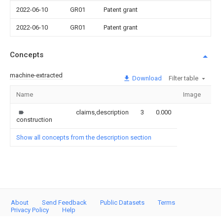
2022-06-10
GR01
Patent grant
2022-06-10
GR01
Patent grant
Concepts
machine-extracted
Download
Filter table
Name
Image
Se
claims,description
3
0.000
construction
Show all concepts from the description section
About
Send Feedback
Public Datasets
Terms
Privacy Policy
Help