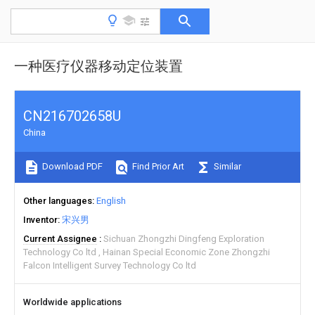
一种医疗仪器移动定位装置
CN216702658U
China
Download PDF
Find Prior Art
Similar
Other languages
English
Inventor
宋兴男
Current Assignee
Sichuan Zhongzhi Dingfeng Exploration
Technology Co ltd
Hainan Special Economic Zone Zhongzhi
Falcon Intelligent Survey Technology Co ltd
Worldwide applications