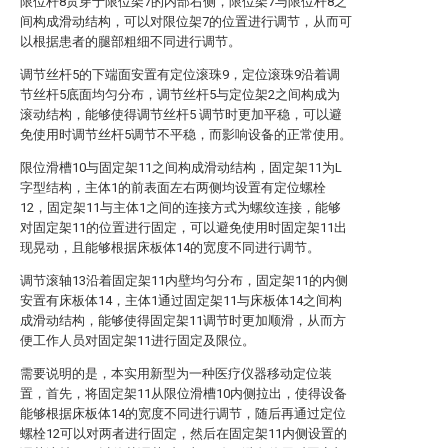
限位杆8贯穿于限位架7的内部右侧，限位架7与限位杆8之
间构成滑动结构，可以对限位架7的位置进行调节，从而可
以根据患者的腿部粗细不同进行调节。
调节丝杆5的下端面安置有定位滚珠9，定位滚珠9沿着调
节丝杆5底面均匀分布，调节丝杆5与定位架2之间构成为
滚动结构，能够使得调节丝杆5 调节时更加平稳，可以避
免使用时调节丝杆5调节不平稳，而影响设备的正常使用。
限位滑槽10与固定架11之间构成滑动结构，固定架11为L
字型结构，主体1的前表面左右两侧均设置有定位螺栓
12，固定架11与主体1之间的连接方式为螺纹连接，能够
对固定架11的位置进行固定，可以避免使用时固定架11出
现晃动，且能够根据床板体14的宽度不同进行调节。
调节滚轴13沿着固定架11内壁均匀分布，固定架11的内侧
安置有床板体14，主体1通过固定架11与床板体14之间构
成滑动结构，能够使得固定架11调节时更加顺滑，从而方
便工作人员对固定架11进行固定及限位。
需要说明的是，本实用新型为一种医疗仪器移动定位装
置，首先，将固定架11从限位滑槽10内侧拉出，使得设备
能够根据床板体14的宽度不同进行调节，随后再通过定位
螺栓12可以对两者进行固定，然后在固定架11内侧设置的