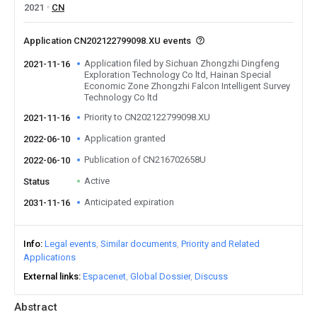
2021
CN
Application CN202122799098.XU events
Application filed by Sichuan Zhongzhi Dingfeng
2021-11-16
Exploration Technology Co ltd, Hainan Special
Economic Zone Zhongzhi Falcon Intelligent Survey
Technology Co ltd
Priority to CN202122799098.XU
2021-11-16
Application granted
2022-06-10
Publication of CN216702658U
2022-06-10
Active
Status
Anticipated expiration
2031-11-16
Info
Legal events
Similar documents
Priority and Related
Applications
External links
Espacenet
Global Dossier
Discuss
Abstract