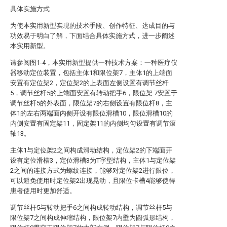
具体实施方式
为使本实用新型实现的技术手段、创作特征、达成目的与
功效易于明白了解，下面结合具体实施方式，进一步阐述
本实用新型。
请参阅图1-4，本实用新型提供一种技术方案：一种医疗仪
器移动定位装置，包括主体1和限位架7，主体1的上端面
安置有定位架2，定位架2的上表面左侧设置有调节丝杆
5，调节丝杆5的上端面安置有转动把手6，限位架 7安置于
调节丝杆5的外表面，限位架7的右侧设置有限位杆8，主
体1的左右两端面内侧开设有限位滑槽10，限位滑槽10的
内侧安置有固定架11，固定架11的内侧均匀设置有调节滚
轴13。
主体1与定位架2之间构成滑动结构，定位架2的下端面开
设有定位滑槽3，定位滑槽3为T字型结构，主体1与定位架
2之间的连接方式为螺纹连接，能够对定位架2进行限位，
可以避免使用时定位架2出现晃动，且限位卡槽4能够使得
患者使用时更加舒适。
调节丝杆5与转动把手6之间构成转动结构，调节丝杆5与
限位架7之间构成伸缩结构，限位架7内壁为圆弧形结构，