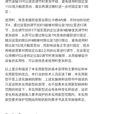
调节滚轴13可以使其调节时更加平稳，避免使用时固定架
11出现大幅度晃动，最后再通过螺钉进一步对固定架11固
定；
使用时，将患者腿部放置在限位卡槽4内侧，并转动转动把
手6，通过设置的调节丝杆5能够对限位架7的位置进行调
节，且在调节丝杆5下端安置的定位滚珠9能够使其调节时
更加损坏，从而可以通过限位架7对患者的腿部进行固定，
随后设置的限位杆8能够对限位架7进行限位，避免使用时
限位架7出现大幅度晃动，而影响设备正常进行固定，然后
再根据需要对两组定位架2之间的位置进行调节，且设置定
位滑槽3可以使得定位架2调节时更加顺滑，从而能够提升
设备的实用性，可以使得患者使用时更加舒适。
以上显示和描述了本实用新型的基本原理和主要特征和本
实用新型的优点。本行业的技术人员应该了解，本实用新
型不受上述实施例的限制，上述实施例和说明书中描述的
只是说明本实用新型的原理，在不脱离本实用新型精神和
范围的前提下，本实用新型还会有各种变化和改进，这些
变化和改进都落入要求保护的本实用新型范围内。本实用
新型要求保护范围由所附的权利要求书及其等效物界定。