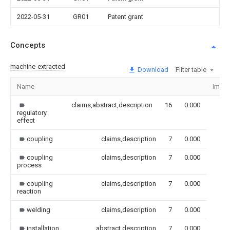
2022-05-31
GR01
Patent grant
Concepts
machine-extracted
Download
Filter table
Name
Imag
claims,abstract,description
16
0.000
regulatory
effect
coupling
claims,description
7
0.000
coupling
claims,description
7
0.000
process
coupling
claims,description
7
0.000
reaction
welding
claims,description
7
0.000
installation
abstract,description
7
0.000