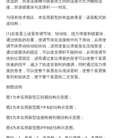
优选的，所述连接槽与锁紧块之间的连接方式为螺纹连
接，所述锁紧块与支撑杆一一对应。
与现有技术相比，本实用新型的有益效果是：该装配式轨
道结构：
(1)在装置上设置有调节块、转动轮、扭力弹簧和锁紧块，
通过铁轨的自重，使调节块在连接框中向下滑动，从而使
调节块带动转动轮转动，进而使复位弹簧发生压缩形变，
通过锁紧块的固定，可以使支撑杆不能转动，从而使调节
块的位置固定，进而通过复位弹簧的形变可以使整个装置
快速的找平，减少了轨道安装时的微调，同时通过扭力弹
簧的形变，可以使整个装置在出现误差时，使整个装置恢
复到初始状态，便于整个装置的二次安装。
附图说明
图1为本实用新型正剖视结构示意图；
图2为本实用新型图1中A处结构示意图；
图3为本实用新型连接框俯剖视结构示意图；
图4为本实用新型图3中B处结构示意图。
图中：1、底座；2、连接框；3、复位弹簧；4、支撑杆；