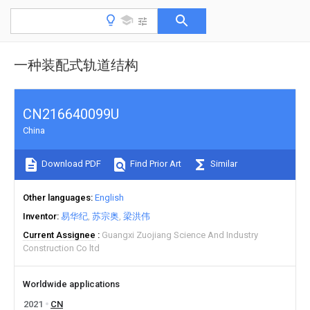
一种装配式轨道结构
CN216640099U
China
Download PDF
Find Prior Art
Similar
Other languages
English
Inventor
易华纪
苏宗奥
梁洪伟
Current Assignee
Guangxi Zuojiang Science And Industry
Construction Co ltd
Worldwide applications
2021
CN