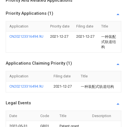
Priority And Related Applications
Priority Applications (1)
Application
Priority date
Filing date
Title
CN202123316494.9U
2021-12-27
2021-12-27
一种装配
式轨道结
构
Applications Claiming Priority (1)
Application
Filing date
Title
CN202123316494.9U
2021-12-27
一种装配式轨道结构
Legal Events
Date
Code
Title
Description
2022-05-31
GR01
Patent grant