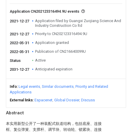
Application CN202123316494.9U events
Application filed by Guangxi Zuojiang Science And
2021-12-27
Industry Construction Co ltd
Priority to CN202123316494.9U
2021-12-27
Application granted
2022-05-31
Publication of CN216640099U
2022-05-31
Active
Status
Anticipated expiration
2031-12-27
Info
Legal events
Similar documents
Priority and Related
Applications
External links
Espacenet
Global Dossier
Discuss
Abstract
本实用新型公开了一种装配式轨道结构，包括底座、连接
框、复位弹簧、支撑杆、调节块、转动轮、锁紧块、连接