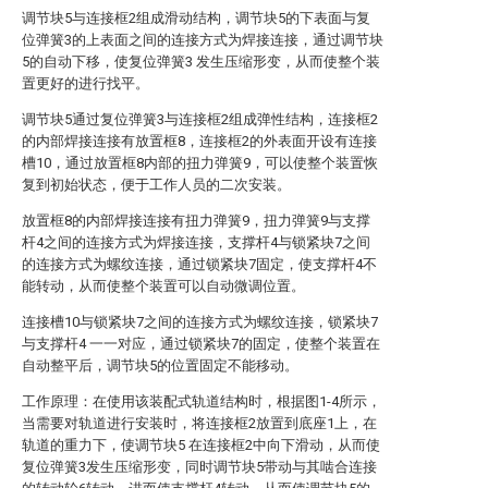
调节块5与连接框2组成滑动结构，调节块5的下表面与复
位弹簧3的上表面之间的连接方式为焊接连接，通过调节块
5的自动下移，使复位弹簧3 发生压缩形变，从而使整个装
置更好的进行找平。
调节块5通过复位弹簧3与连接框2组成弹性结构，连接框2
的内部焊接连接有放置框8，连接框2的外表面开设有连接
槽10，通过放置框8内部的扭力弹簧9，可以使整个装置恢
复到初始状态，便于工作人员的二次安装。
放置框8的内部焊接连接有扭力弹簧9，扭力弹簧9与支撑
杆4之间的连接方式为焊接连接，支撑杆4与锁紧块7之间
的连接方式为螺纹连接，通过锁紧块7固定，使支撑杆4不
能转动，从而使整个装置可以自动微调位置。
连接槽10与锁紧块7之间的连接方式为螺纹连接，锁紧块7
与支撑杆4 一一对应，通过锁紧块7的固定，使整个装置在
自动整平后，调节块5的位置固定不能移动。
工作原理：在使用该装配式轨道结构时，根据图1-4所示，
当需要对轨道进行安装时，将连接框2放置到底座1上，在
轨道的重力下，使调节块5 在连接框2中向下滑动，从而使
复位弹簧3发生压缩形变，同时调节块5带动与其啮合连接