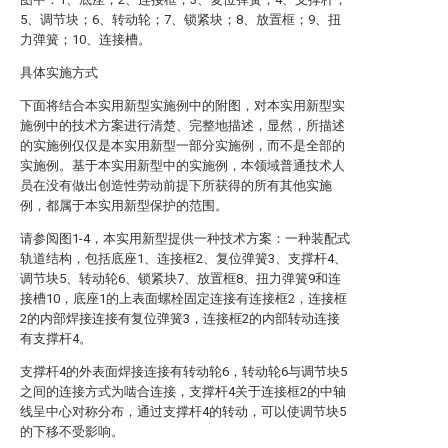
5、调节块；6、转动轮；7、锁紧块；8、放置框；9、扭
力弹簧；10、连接槽。
具体实施方式
下面将结合本实用新型实施例中的附图，对本实用新型实
施例中的技术方案进行清楚、完整地描述，显然，所描述
的实施例仅仅是本实用新型一部分实施例，而不是全部的
实施例。基于本实用新型中的实施例，本领域普通技术人
员在没有做出创造性劳动前提下所获得的所有其他实施
例，都属于本实用新型保护的范围。
请参阅图1-4，本实用新型提供一种技术方案：一种装配式
轨道结构，包括底座1、连接框2、复位弹簧3、支撑杆4、
调节块5、转动轮6、锁紧块7、放置框8、扭力弹簧9和连
接槽10，底座1的上表面螺栓固定连接有连接框2，连接框
2的内部焊接连接有复位弹簧3，连接框2的内部转动连接
有支撑杆4。
支撑杆4的外表面焊接连接有转动轮6，转动轮6与调节块5
之间的连接方式为啮合连接，支撑杆4关于连接框2的中轴
线呈中心对称分布，通过支撑杆4的转动，可以使调节块5
的下移不受影响。