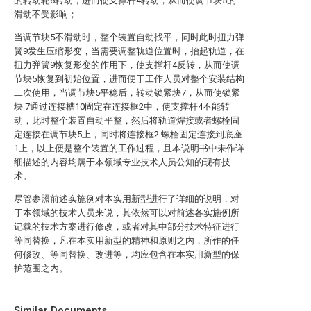
的转动轮6转动，进而使支撑杆4转动，从而使调节块5的
滑动不受影响；
当调节块5不滑动时，整个装置自动找平，同时此时扭力弹
簧9发生压缩形变，当需要调整轨道位置时，抬起轨道，在
扭力弹簧9恢复形变的作用下，使支撑杆4反转，从而使调
节块5恢复到初始位置，进而便于工作人员对整个安装结构
二次使用，当调节块5平稳后，转动锁紧块7，从而使锁紧
块 7通过连接槽10固定在连接框2中，使支撑杆4不能转
动，此时整个装置自动平整，然后将轨道焊接或者螺栓固
定连接在调节块5上，同时将连接框2 螺栓固定连接到底座
1上，以上便是整个装置的工作过程，且本说明书中未作详
细描述的内容均属于本领域专业技术人员公知的现有技
术。
尽管参照前述实施例对本实用新型进行了详细的说明，对
于本领域的技术人员来说，其依然可以对前述各实施例所
记载的技术方案进行修改，或者对其中部分技术特征进行
等同替换，凡在本实用新型的精神和原则之内，所作的任
何修改、等同替换、改进等，均应包含在本实用新型的保
护范围之内。
Similar Documents