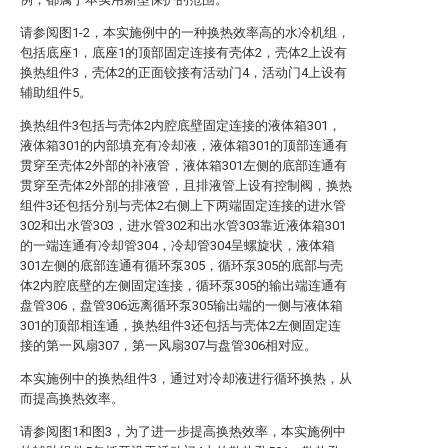
请参阅图1-2，本实施例中的一种换热效率高的水冷机组，
包括底座1，底座1的顶部固定连接有壳体2，壳体2上设有
换热组件3，壳体2的正面铰接有活动门4，活动门4上设有
辅助组件5。
换热组件3包括与壳体2内腔底壁固定连接的液体箱301，
液体箱301的内部填充有冷却液，液体箱301的顶部连通有
贯穿至壳体2外部的补液管，液体箱301左侧的底部连通有
贯穿至壳体2外部的排液管，且排液管上设有控制阀，换热
组件3还包括分别与壳体2右侧上下两端固定连接的进水管
302和出水管303，进水管302和出水管303靠近液体箱301
的一端连通有冷却管304，冷却管304呈螺旋状，液体箱
301左侧的底部连通有循环泵305，循环泵305的底部与壳
体2内腔底壁的左侧固定连接，循环泵305的输出端连通有
盘管306，盘管306远离循环泵305输出端的一侧与液体箱
301的顶部相连通，换热组件3还包括与壳体2左侧固定连
接的第一风扇307，第一风扇307与盘管306相对应。
本实施例中的换热组件3，通过对冷却液进行循环换热，从
而提高换热效率。
请参阅图1和图3，为了进一步提高换热效率，本实施例中