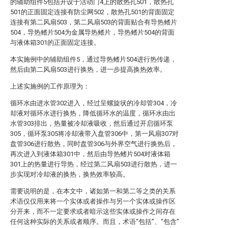
的辅助组件5包括开设于活动门4上的散热孔501，散热孔
501的正面固定连接有防尘网502，散热孔501的背面固定
连接有第二风扇503，第二风扇503的背面贴合有导热鳍片
504，导热鳍片504为金属导热鳍片，导热鳍片504的背面
与液体箱301的正面固定连接。
本实施例中的辅助组件5，通过导热鳍片504进行热传递，
然后由第二风扇503进行换热，进一步提高换热效率。
上述实施例的工作原理为：
循环水由进水管302进入，经过呈螺旋状的冷却管304，冷
却液对循环水进行换热，降低循环水的温度，循环水由出
水管303排出，热量被冷却液吸收，然后通过开启循环泵
305，循环泵305将冷却液带入盘管306中，第一风扇307对
盘管306进行散热，同时盘管306与外界空气进行换热后，
再次进入到液体箱301中，然后由导热鳍片504对液体箱
301上的热量进行导热，经过第二风扇503进行散热，进一
步实现对冷却液的换热，换热效率较高。
需要说明的是，在本文中，诸如第一和第二等之类的关系
术语仅仅用来将一个实体或者操作与另一个实体或操作区
分开来，而不一定要求或者暗示这些实体或操作之间存在
任何这种实际的关系或者顺序。而且，术语“包括”、“包含”