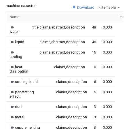
machine-extracted
Download
Filter table
Name
Image
title,claims,abstract,description
48
0.000
water
liquid
claims,abstract,description
46
0.000
claims,abstract,description
16
0.000
cooling
heat
claims,description
10
0.000
dissipation
cooling liquid
claims,description
6
0.000
penetrating
claims,description
5
0.000
effect
dust
claims,description
3
0.000
metal
claims,description
3
0.000
supplementing
claims,description
3
0.000