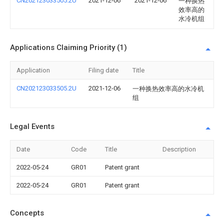
CN202123033505.2U
2021-12-06
2021-12-06
一种换热
效率高的
水冷机组
Applications Claiming Priority (1)
Application
Filing date
Title
CN202123033505.2U
2021-12-06
一种换热效率高的水冷机
组
Legal Events
Date
Code
Title
Description
2022-05-24
GR01
Patent grant
2022-05-24
GR01
Patent grant
Concepts