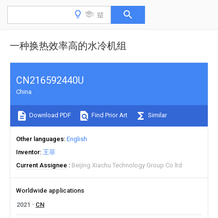
一种换热效率高的水冷机组
CN216592440U
China
Download PDF
Find Prior Art
Similar
Other languages
English
Inventor
王菲
Current Assignee
Beijing Xiachu Technology Group Co ltd
Worldwide applications
2021
CN