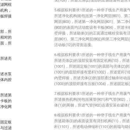
头(703)，所述壳体(2)顶部的左侧连通有进水
过滤网框
5.根据权利要求1所述的一种帘子线生产用废
化机构，
所述净化机构(8)包括第一净化网层(801)、第
圆板焊接
网层(803)，所述第一净化网层(801)、第二净
(803)的表面均活动套设有卡板(804)，所述卡板
顶部，所
壁焊接，所述箱体(3)的正面通过螺栓安装有活
板相对的
层(801)、第二净化网层(802)和第三净化网层(
表面，所
活动板(12)的背面连接。
6.根据权利要求1所述的一种帘子线生产用废
，所述壳
所述壳体(2)的顶部安装有固定机构(10)，所述
(1001)，所述固定板(1001)的底部与壳体(
(1001)的底部焊接有竖杆(1002)，所述竖杆(1
所述水泵
内壁焊接，所述壳体(2)的顶部通过轴承转动连接
壳体内腔
(1003)的顶部焊接有压板(1004)，所述固定板
7.根据权利要求1所述的一种帘子线生产用废
，所述第
所述换热机构(9)包括液管(901)和气管(902)
述卡板的
体(1)的两侧，所述气管(902)连通安装在罐体
一净化网
。
8.根据权利要求1所述的一种帘子线生产用废
所述箱体(3)的表面设置有清扫机构(11)，所述
述固定板
杆(1101)，所述电动伸缩杆(1101)的前端与
部与过滤