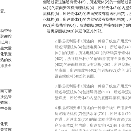
侧通过管道连通有壳体(2)，所述壳体(2)的一侧通过
体(1)的表面安装有清理机构(4)，所述壳体(2)的内
装置。
流机构(6)，所述壳体(2)的表面安装有输送机构(7)
化机构(8)，所述罐体(1)的内壁安装有换热机构(9)
(903)和换热管(904)，所述圆板(903)焊接在罐体(1
传动带等
一端贯穿圆板(903)并延伸至其外部。
族聚酰胺
2.根据权利要求1所述的一种帘子线生产用废
，以用于
所述清理机构(4)包括电机(401)，所述电机(
产生大量
体(1)的顶部，所述电机(401)的转轴贯穿罐体
净化装置
(402)，所述螺纹杆(402)的底部贯穿至圆板(
换热的效
(402)的表面螺纹套设有刮板(403)，所述刮板(
接排放至
的表面，所述螺纹杆(402)与圆板(903)之
设在螺纹杆(402)的表面。
3.根据权利要求1所述的一种帘子线生产用废
表面可清
所述导流机构(6)包括导流板(601)，所述导流板
的换热管
壁焊接，所述壳体(2)内壁的底部焊接有挡板(60
和效率，
4.根据权利要求1所述的一种帘子线生产用废
气中会影
所述输送机构(7)包括水泵(701)，所述水泵(7
连通，所述水泵(701)的输出端连通有盘管(702
净化装
穿至壳体(2)的内腔，所述盘管(702)位于壳体
过管道连