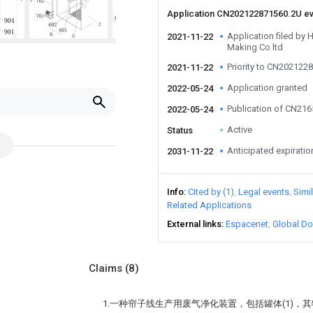
Application CN202122871560.2U e
Application filed by
2021-11-22
Making Co ltd
Priority to CN202122
2021-11-22
Application granted
2022-05-24
Publication of CN21
2022-05-24
Active
Status
Anticipated expiratio
2031-11-22
Info
Cited by (1)
Legal events
Simi
Related Applications
External links
Espacenet
Global Do
Claims
(8)
1.一种帘子线生产用废气净化装置，包括罐体(1)，其