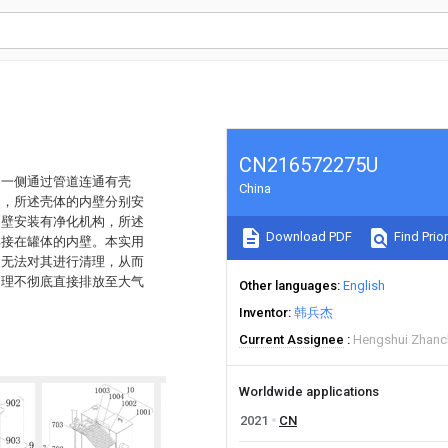
CN216572275U
的一侧通过管道连通有壳
China
构，所述壳体的内壁分别安
内壁安装有净化机构，所述
Download PDF
Find Prior
焊接在罐体的内壁。本实用
，无法对其进行清理，从而
处理不彻底直接排放至大气
Other languages
English
Inventor
韩兵杰
Current Assignee
Hengshui Zhanc
Worldwide applications
2021
CN