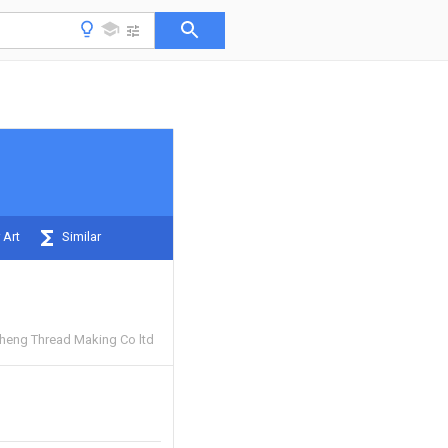
 Art
Similar
heng Thread Making Co ltd