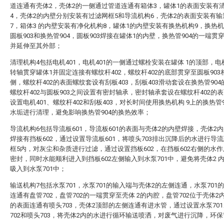
道连通有壳体2，壳体2的一侧通过管道连通有箱体3，罐体1的表面安装有
4，壳体2的内壁分别安装有过滤网框5和导流机构6，壳体2的表面安装有输
7，箱体3 的内壁安装有净化机构8，罐体1的内壁安装有换热机构9，换热机
圆板903和换热管904，圆板903焊接在罐体1的内壁，换热管904的一端贯穿
并延伸至其外部；
清理机构4包括电机401，电机401的一侧通过螺栓安装在罐体 1的顶部，电机
转轴贯穿罐体1并固定连接有螺纹杆402，螺纹杆402的底部贯穿至圆板903
侧，螺纹杆402的表面螺纹套设有刮板403，刮板403滑动套设在换热管90
螺纹杆402与圆板903之间设置有密封轴承，密封轴承套设在螺纹杆402的
设置电机401、螺纹杆402和刮板403，对长时间使用换热机构 9上的换热管9
水垢进行清理，避免影响换热管904的换热效率；
导流机构6包括导流板601，导流板601的表面与壳体2的内壁焊接，壳体2
焊接有挡板602，通过设置导流板601，将喷头703排出沉降后的水进行导
框5内，对灰尘和杂质进行过滤，通过设置挡板602，在挡板602右侧的水
密封，同时水能顺利进入到挡板602左侧输入到水泵701中，避免将壳体2 
吸入到水泵701中；
输送机构7包括水泵701，水泵701的输入端与壳体2的左侧连通，水泵701
连通有盘管702，盘管702的一端贯穿至壳体 2的内腔，盘管702位于壳体2
的表面连通有喷头703，壳体2顶部的左侧连通有进水管，通过设置水泵70
702和喷头703，将壳体2内的水进行循环输送喷洒，对废气进行沉降，环