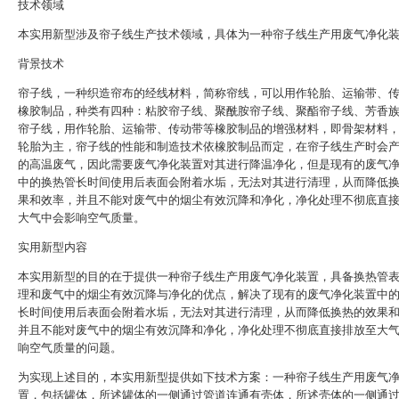
技术领域
本实用新型涉及帘子线生产技术领域，具体为一种帘子线生产用废气净化
背景技术
帘子线，一种织造帘布的经线材料，简称帘线，可以用作轮胎、运输带、
橡胶制品，种类有四种：粘胶帘子线、聚酰胺帘子线、聚酯帘子线、芳香
帘子线，用作轮胎、运输带、传动带等橡胶制品的增强材料，即骨架材料
轮胎为主，帘子线的性能和制造技术依橡胶制品而定，在帘子线生产时会
的高温废气，因此需要废气净化装置对其进行降温净化，但是现有的废气
中的换热管长时间使用后表面会附着水垢，无法对其进行清理，从而降低
果和效率，并且不能对废气中的烟尘有效沉降和净化，净化处理不彻底直
大气中会影响空气质量。
实用新型内容
本实用新型的目的在于提供一种帘子线生产用废气净化装置，具备换热管
理和废气中的烟尘有效沉降与净化的优点，解决了现有的废气净化装置中
长时间使用后表面会附着水垢，无法对其进行清理，从而降低换热的效果
并且不能对废气中的烟尘有效沉降和净化，净化处理不彻底直接排放至大
响空气质量的问题。
为实现上述目的，本实用新型提供如下技术方案：一种帘子线生产用废气
置，包括罐体，所述罐体的一侧通过管道连通有壳体，所述壳体的一侧通