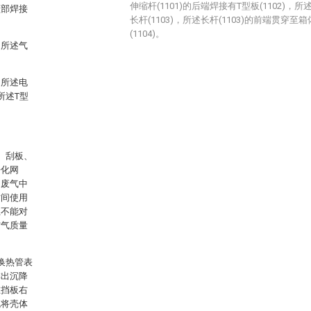
伸缩杆(1101)的后端焊接有T型板(1102)，所
顶部焊接
长杆(1103)，所述长杆(1103)的前端贯穿至
(1104)。
，所述气
，所述电
所述T型
。
、刮板、
净化网
和废气中
时间使用
且不能对
空气质量
换热管表
排出沉降
在挡板右
免将壳体