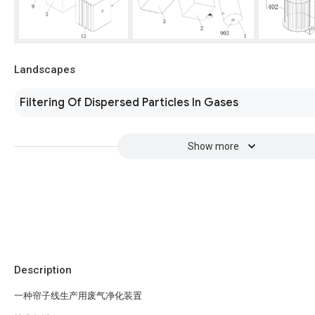
Landscapes
Filtering Of Dispersed Particles In Gases
Show more
Description
一种帘子线生产用废气净化装置