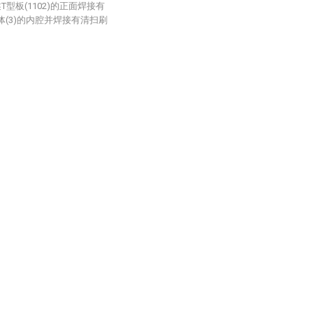
述T型板(1102)的正面焊接有
箱体(3)的内腔并焊接有清扫刷