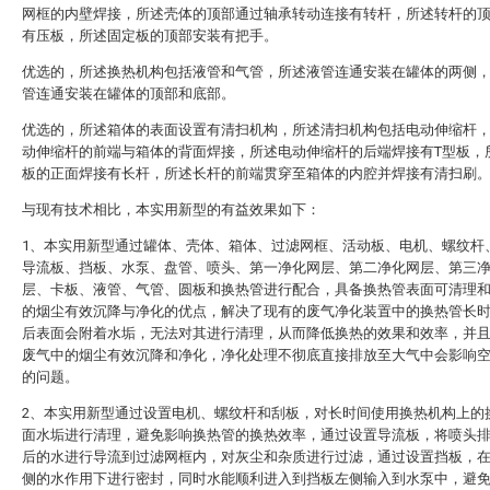
网框的内壁焊接，所述壳体的顶部通过轴承转动连接有转杆，所述转杆的
有压板，所述固定板的顶部安装有把手。
优选的，所述换热机构包括液管和气管，所述液管连通安装在罐体的两侧
管连通安装在罐体的顶部和底部。
优选的，所述箱体的表面设置有清扫机构，所述清扫机构包括电动伸缩杆
动伸缩杆的前端与箱体的背面焊接，所述电动伸缩杆的后端焊接有T型板，
板的正面焊接有长杆，所述长杆的前端贯穿至箱体的内腔并焊接有清扫刷
与现有技术相比，本实用新型的有益效果如下：
1、本实用新型通过罐体、壳体、箱体、过滤网框、活动板、电机、螺纹杆
导流板、挡板、水泵、盘管、喷头、第一净化网层、第二净化网层、第三
层、卡板、液管、气管、圆板和换热管进行配合，具备换热管表面可清理
的烟尘有效沉降与净化的优点，解决了现有的废气净化装置中的换热管长
后表面会附着水垢，无法对其进行清理，从而降低换热的效果和效率，并
废气中的烟尘有效沉降和净化，净化处理不彻底直接排放至大气中会影响
的问题。
2、本实用新型通过设置电机、螺纹杆和刮板，对长时间使用换热机构上的
面水垢进行清理，避免影响换热管的换热效率，通过设置导流板，将喷头
后的水进行导流到过滤网框内，对灰尘和杂质进行过滤，通过设置挡板，
侧的水作用下进行密封，同时水能顺利进入到挡板左侧输入到水泵中，避