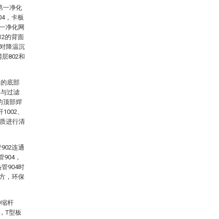
第一净化
04，卡板
第一净化网
12的背面
，对降温沉
层802和
1的底部
部与过滤
的顶部焊
1002、
杂质进行清
902连通
904，
管904时
方，环保
伸缩杆
2，T型板