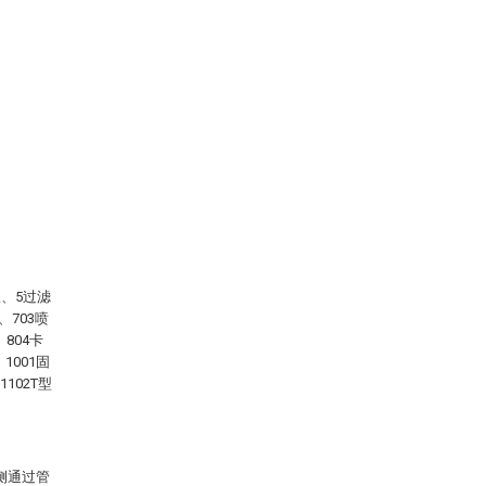
板、5过滤
、703喷
804卡
1001固
102T型
侧通过管