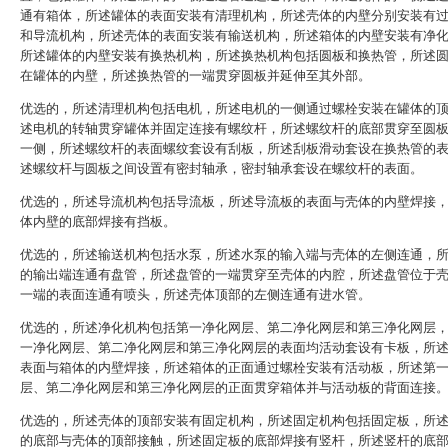
通有箱体，所述罐体的表面安装有清理机构，所述壳体的内壁分别安装有
和导流机构，所述壳体的表面安装有输送机构，所述箱体的内壁安装有净
所述罐体的内壁安装有换热机构，所述换热机构包括圆板和换热管，所述
在罐体的内壁，所述换热管的一端贯穿圆板并延伸至其外部。
优选的，所述清理机构包括电机，所述电机的一侧通过螺栓安装在罐体的
述电机的转轴贯穿罐体并固定连接有螺纹杆，所述螺纹杆的底部贯穿至圆
一侧，所述螺纹杆的表面螺纹套设有刮板，所述刮板滑动套设在换热管的
述螺纹杆与圆板之间设置有密封轴承，密封轴承套设在螺纹杆的表面。
优选的，所述导流机构包括导流板，所述导流板的表面与壳体的内壁焊接
体内壁的底部焊接有挡板。
优选的，所述输送机构包括水泵，所述水泵的输入端与壳体的左侧连通，
的输出端连通有盘管，所述盘管的一端贯穿至壳体的内腔，所述盘管位于
一端的表面连通有喷头，所述壳体顶部的左侧连通有进水管。
优选的，所述净化机构包括第一净化网层、第二净化网层和第三净化网层
一净化网层、第二净化网层和第三净化网层的表面均活动套设有卡板，所
表面与箱体的内壁焊接，所述箱体的正面通过螺栓安装有活动板，所述第
层、第二净化网层和第三净化网层的正面贯穿箱体并与活动板的背面连接
优选的，所述壳体的顶部安装有固定机构，所述固定机构包括固定板，所
的底部与壳体的顶部接触，所述固定板的底部焊接有竖杆，所述竖杆的底