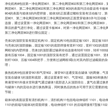
净化机构8包括第一净化网层801、第二净化网层802和第三净化网层803，
网层801、第二净化网层802和第三净化网层 803的表面均活动套设有卡板8
804的表面与箱体3的内壁焊接，箱体3的正面通过螺栓安装有活动板12，
层801、第二净化网层802和第三净化网层803的正面贯穿箱体3并与活动板 
连接，通过设置第一净化网层801、第二净化网层802和第三净化网层803
降后的废气进行净化，通过设置卡板804，对第一净化网层801、第二净化网
第三净化网层803进行限位固定；
壳体2的顶部安装有固定机构10，固定机构10包括固定板1001，固定板100
与壳体2的顶部接触，固定板1001的底部焊接有竖杆1002，竖杆1002的底
网框5的内壁焊接，壳体2的顶部通过轴承转动连接有转杆1003，转杆1003
接有压板1004，固定板1001的顶部安装有把手，通过设置固定板1001、竖杆
转杆1003、压板1004和把手，方便将过滤网框5取出对其内部过滤截留的
理；
换热机构9包括液管901和气管902，液管901连通安装在罐体 1的两侧，气管
安装在罐体1的顶部和底部，通过设置液管 901、气管902、圆板903和换热管
将液管901外接水管和废气通过罐体1底部进入从顶部排出，废气在通过换热
与罐体1 内的流动水进行换热降温，同时换热后的热水可用于其它需要的地
节能；
箱体3的表面设置有清扫机构11，清扫机构11包括电动伸缩杆 1101，电动
1101的前端与箱体3的背面焊接，电动伸缩杆1101 的后端焊接有T型板110