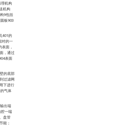
清理机构
送机构
构9包括
圆板903
401的
相对的一
4的表面，
表面，通过
04表面
内壁的底部
流到过滤网
作用下进行
内的气体
的输出端
内腔一端
1、盘管
保节能；