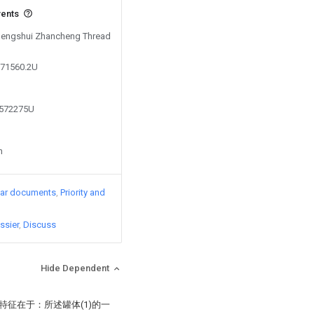
vents
 Hengshui Zhancheng Thread
871560.2U
6572275U
n
lar documents
Priority and
ssier
Discuss
Hide Dependent
特征在于：所述罐体(1)的一