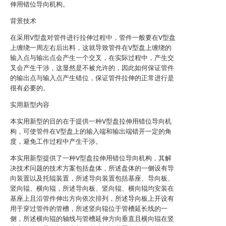
伸用错位导向机构。
背景技术
在采用V型盘对管件进行拉伸过程中，管件一般要在V型盘
上缠绕一周左右后出料，这就导致管件在V型盘上缠绕的
输入点与输出点会产生一个交叉，在实际过程中，产生交
叉会产生干涉，这显然是不被允许的，因此如何保证管件
的输出点与输入点产生错位，保证管件拉伸的正常进行是
很有必要的。
实用新型内容
本实用新型的目的在于提供一种V型盘拉伸用错位导向机
构，可使管件在V型盘上的输入端和输出端错开一定的角
度，避免工作过程中产生干涉。
本实用新型提供了一种V型盘拉伸用错位导向机构，其解
决技术问题的技术方案包括盘体，所述盘体的一侧设有导
向装置以及托辊装置，所述导向装置包括基座、导向板、
竖向辊、横向辊，所述导向板、竖向辊、横向辊均安装在
基座上且沿管件伸出方向依次排列，所述导向板上开设有
用于穿过管件的管槽，所述竖向辊位于管槽延长线的一
侧，所述横向辊的轴线与管槽延伸方向垂直且横向辊在竖