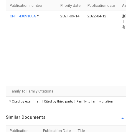
Publication number
Priority date
Publication date
Assi
CN114309100A
*
2021-09-14
2022-04-12
浙江
工研
有限
Family To Family Citations
* Cited by examiner, † Cited by third party, ‡ Family to family citation
Similar Documents
Publication
Publication Date
Title