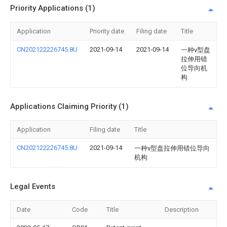
Priority Applications (1)
Application
Priority date
Filing date
Title
CN202122226745.8U
2021-09-14
2021-09-14
一种v型盘
拉伸用错
位导向机
构
Applications Claiming Priority (1)
Application
Filing date
Title
CN202122226745.8U
2021-09-14
一种v型盘拉伸用错位导向
机构
Legal Events
Date
Code
Title
Description