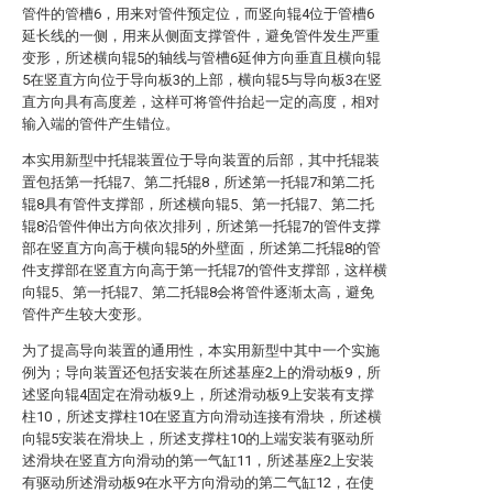
管件的管槽6，用来对管件预定位，而竖向辊4位于管槽6
延长线的一侧，用来从侧面支撑管件，避免管件发生严重
变形，所述横向辊5的轴线与管槽6延伸方向垂直且横向辊
5在竖直方向位于导向板3的上部，横向辊5与导向板3在竖
直方向具有高度差，这样可将管件抬起一定的高度，相对
输入端的管件产生错位。
本实用新型中托辊装置位于导向装置的后部，其中托辊装
置包括第一托辊7、第二托辊8，所述第一托辊7和第二托
辊8具有管件支撑部，所述横向辊5、第一托辊7、第二托
辊8沿管件伸出方向依次排列，所述第一托辊7的管件支撑
部在竖直方向高于横向辊5的外壁面，所述第二托辊8的管
件支撑部在竖直方向高于第一托辊7的管件支撑部，这样横
向辊5、第一托辊7、第二托辊8会将管件逐渐太高，避免
管件产生较大变形。
为了提高导向装置的通用性，本实用新型中其中一个实施
例为；导向装置还包括安装在所述基座2上的滑动板9，所
述竖向辊4固定在滑动板9上，所述滑动板9上安装有支撑
柱10，所述支撑柱10在竖直方向滑动连接有滑块，所述横
向辊5安装在滑块上，所述支撑柱10的上端安装有驱动所
述滑块在竖直方向滑动的第一气缸11，所述基座2上安装
有驱动所述滑动板9在水平方向滑动的第二气缸12，在使