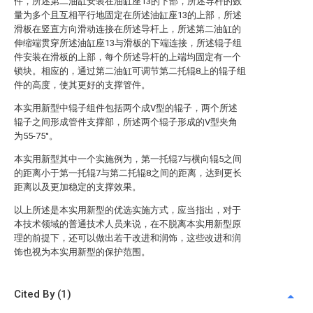
件，所述第二油缸安装在油缸座13的下部，所述导杆的数
量为多个且互相平行地固定在所述油缸座13的上部，所述
滑板在竖直方向滑动连接在所述导杆上，所述第二油缸的
伸缩端贯穿所述油缸座13与滑板的下端连接，所述辊子组
件安装在滑板的上部，每个所述导杆的上端均固定有一个
锁块。相应的，通过第二油缸可调节第二托辊8上的辊子组
件的高度，使其更好的支撑管件。
本实用新型中辊子组件包括两个成V型的辊子，两个所述
辊子之间形成管件支撑部，所述两个辊子形成的V型夹角
为55-75°。
本实用新型其中一个实施例为，第一托辊7与横向辊5之间
的距离小于第一托辊7与第二托辊8之间的距离，达到更长
距离以及更加稳定的支撑效果。
以上所述是本实用新型的优选实施方式，应当指出，对于
本技术领域的普通技术人员来说，在不脱离本实用新型原
理的前提下，还可以做出若干改进和润饰，这些改进和润
饰也视为本实用新型的保护范围。
Cited By (1)