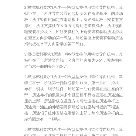
2.根据权利要求1所述一种V型盘拉伸用错位导向机构，其
特征在于，所述导向装置还包括安装在所述基座上的滑动
板，所述竖向辊固定在滑动板上，所述滑动板上安装有支
撑柱，所述支撑柱在竖直方向滑动连接有滑块，所述横向
辊安装在滑块上，所述支撑柱的上端安装有驱动所述滑块
在竖直方向滑动的第一气缸，所述基座上安装有驱动所述
滑动板在水平方向滑动的第二气缸。
3.根据权利要求1所述一种V型盘拉伸用错位导向机构，其
特征在于，所述竖向辊与竖直面的夹角为0-5°，所述横向
辊与水平面的夹角为0-5°。
4.根据权利要求1所述一种V型盘拉伸用错位导向机构，其
特征在于，所述第一托辊包括油缸座、第一油缸、滑板、
导杆、锁块、辊子组件，所述第一油缸安装在油缸座的下
部，所述导杆的数量为多个且互相平行地固定在所述油缸
座的上部，所述滑板在竖直方向滑动连接在所述导杆上，
所述第一油缸的伸缩端贯穿所述油缸座与滑板的下端连
接，所述辊子组件安装在滑板的上部，每个所述导杆的上
端均固定有一个锁块。
5.根据权利要求1所述一种V型盘拉伸用错位导向机构，其
特征在于，所述第二托辊包括油缸座、第二油缸、滑板、