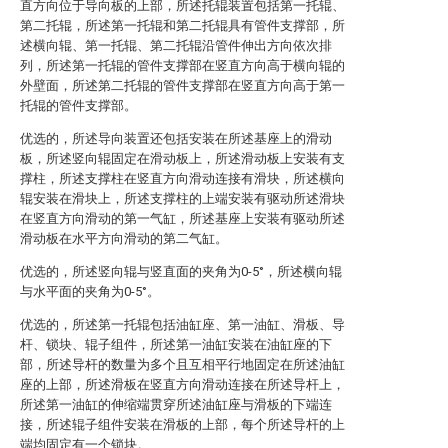
直方向位于导向板的上部，所述托辊装置包括第一托辊、
第二托辊，所述第一托辊和第二托辊具有管件支撑部，所
述横向辊、第一托辊、第二托辊沿管件伸出方向依次排
列，所述第一托辊的管件支撑部在竖直方向高于横向辊的
外壁面，所述第二托辊的管件支撑部在竖直方向高于第一
托辊的管件支撑部。
优选的，所述导向装置还包括安装在所述基座上的滑动
板，所述竖向辊固定在滑动板上，所述滑动板上安装有支
撑柱，所述支撑柱在竖直方向滑动连接有滑块，所述横向
辊安装在滑块上，所述支撑柱的上端安装有驱动所述滑块
在竖直方向滑动的第一气缸，所述基座上安装有驱动所述
滑动板在水平方向滑动的第二气缸。
优选的，所述竖向辊与竖直面的夹角为0-5°，所述横向辊
与水平面的夹角为0-5°。
优选的，所述第一托辊包括油缸座、第一油缸、滑板、导
杆、锁块、辊子组件，所述第一油缸安装在油缸座的下
部，所述导杆的数量为多个且互相平行地固定在所述油缸
座的上部，所述滑板在竖直方向滑动连接在所述导杆上，
所述第一油缸的伸缩端贯穿所述油缸座与滑板的下端连
接，所述辊子组件安装在滑板的上部，每个所述导杆的上
端均固定有一个锁块。