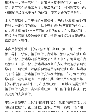
用过程中，第一气缸11可调节横向辊5在竖直方向的位
置，调节管件的输出角度，第二气缸12可同时调节竖向辊
4和横向辊5在水平方向的位置，使其更好的支撑管件。
本实用新型中为了更好的支撑管件，竖向辊4和横向辊5可
设计为一定角度的倾斜，其中竖向辊4与竖直面的夹角为0-
5°，所述横向辊5与水平面的夹角为0-5°，在实际使用时，
可根据实际情况旋转倾斜角度，使竖向辊4和横向辊5更加
适应管件的延伸。
本实用新型中第一托辊7包括油缸座13、第一油缸、滑
板、导杆、锁块、辊子组件，所述第一油缸安装在油缸座
13的下部，所述导杆的数量为多个且互相平行地固定在所
述油缸座13的上部，所述滑板在竖直方向滑动连接在所述
导杆上，所述第一油缸的伸缩端贯穿所述油缸座13与滑板
的下端连接，所述辊子组件安装在滑板的上部，每个所述
导杆的上端均固定有一个锁块；其中锁块用来将整个第一
托辊7固定在基础件上，在使用过程中，可以根据需要调节
辊子组件的高度，具体的通过第一油缸的伸缩来实现，使
其更好的支撑管件。
本实用新型中第二托辊8的结构与第一托辊7结构类似，其
包括油缸座13、第二油缸、滑板、导杆、锁块、辊子组