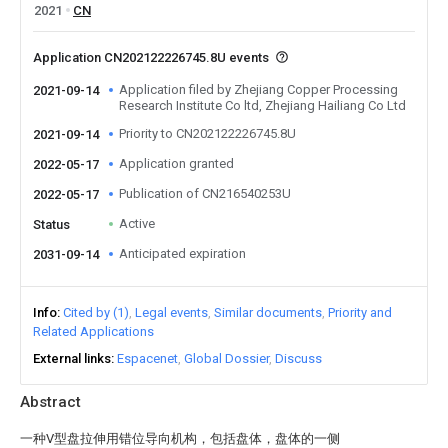
2021
CN
Application CN202122226745.8U events
Application filed by Zhejiang Copper Processing
2021-09-14
Research Institute Co ltd, Zhejiang Hailiang Co Ltd
Priority to CN202122226745.8U
2021-09-14
Application granted
2022-05-17
Publication of CN216540253U
2022-05-17
Active
Status
Anticipated expiration
2031-09-14
Info
Cited by (1)
Legal events
Similar documents
Priority and
Related Applications
External links
Espacenet
Global Dossier
Discuss
Abstract
一种V型盘拉伸用错位导向机构，包括盘体，盘体的一侧