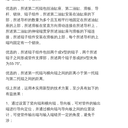
优选的，所述第二托辊包括油缸座、第二油缸、滑板、导
杆、锁块、辊子组件，所述第二油缸安装在油缸座的下
部，所述导杆的数量为多个且互相平行地固定在所述油缸
座的上部，所述滑板在竖直方向滑动连接在所述导杆上，
所述第二油缸的伸缩端贯穿所述油缸座与滑板的下端连
接，所述辊子组件安装在滑板的上部，每个所述导杆的上
端均固定有一个锁块。
优选的，所述辊子组件包括两个成V型的辊子，两个所述
辊子之间形成管件支撑部，所述两个辊子形成的V型夹角
为55-75°。
优选的，所述第一托辊与横向辊之间的距离小于第一托辊
与第二托辊之间的距离。
综上所述，运用本实用新型的技术方案，至少具有如下的
有益效果：
1、通过设置了竖向辊和横向辊，导向板，可对管件的输出
端进行导向定位，并通过横向辊与导向板之间的位置设
计，可使管件输出端与输入端错开一定的角度，避免干
涉；