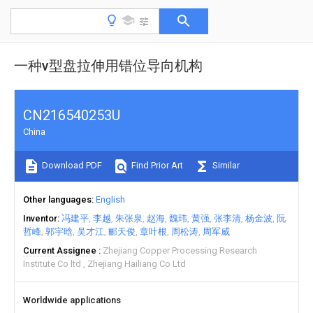
一种v型盘拉伸用错位导向机构
CN216540253U
China
Download PDF
Find Prior Art
Similar
Other languages
English
Inventor
冯建平
李越
朱张泉
赵海
魏玮
黄强
张李清
杨金波
阮
哲峰
郭宇晗
吴才江
郦天俊
章叶根
周松涛
周军威
Current Assignee
Zhejiang Copper Processing Research
Institute Co ltd
Zhejiang Hailiang Co Ltd
Worldwide applications