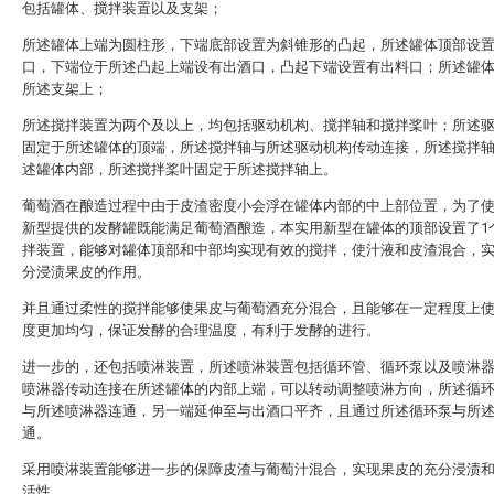
包括罐体、搅拌装置以及支架；
所述罐体上端为圆柱形，下端底部设置为斜锥形的凸起，所述罐体顶部设
口，下端位于所述凸起上端设有出酒口，凸起下端设置有出料口；所述罐
所述支架上；
所述搅拌装置为两个及以上，均包括驱动机构、搅拌轴和搅拌桨叶；所述
固定于所述罐体的顶端，所述搅拌轴与所述驱动机构传动连接，所述搅拌
述罐体内部，所述搅拌桨叶固定于所述搅拌轴上。
葡萄酒在酿造过程中由于皮渣密度小会浮在罐体内部的中上部位置，为了
新型提供的发酵罐既能满足葡萄酒酿造，本实用新型在罐体的顶部设置了1
拌装置，能够对罐体顶部和中部均实现有效的搅拌，使汁液和皮渣混合，
分浸渍果皮的作用。
并且通过柔性的搅拌能够使果皮与葡萄酒充分混合，且能够在一定程度上
度更加均匀，保证发酵的合理温度，有利于发酵的进行。
进一步的，还包括喷淋装置，所述喷淋装置包括循环管、循环泵以及喷淋
喷淋器传动连接在所述罐体的内部上端，可以转动调整喷淋方向，所述循
与所述喷淋器连通，另一端延伸至与出酒口平齐，且通过所述循环泵与所
通。
采用喷淋装置能够进一步的保障皮渣与葡萄汁混合，实现果皮的充分浸渍
活性。