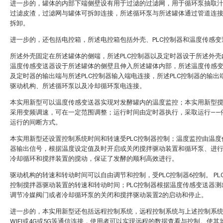
进一步的，罐体的内部下端侧壁设有用于过滤的过滤网，用于循环泵抽取
过滤皮渣，过滤网与罐体可拆卸连接，所述循环泵与所述罐体通过管道连
拆卸。
进一步的，还包括电控箱，所述电控箱包括外壳、PLC控制器和温度传感变
所述外壳固定在所述罐体的侧端，所述PLC控制器以及定时器设于所述外壳
温度传感变送器设于所述罐体的侧壁且伸入所述罐体内部，所述温度传感
及定时器的输出端与所述PLC控制器输入端电连接，所述PLC控制器的输出
驱动机构、所述循环泵以及冷却循环泵电连接。
本实用新型可以温度传感变送器实现对发酵罐内的温度监控；本实用新型
采用变频调速，可在一定范围调整；运行时间由定时器执行，采取运行——
运行的间断方式。
本实用新型还设置控制系统时间和转速受PLC控制器控制；温度监控由温度
器输出信号，根据温度设定值及时开启或关闭搅拌驱动装置和循环泵、进
冷却循环和搅拌装置的搅动，保证了发酵的顺利高效进行。
驱动机构的转速和转动时间可以自由调节和控制，受PLC控制器6控制。 PL
控制搅拌器驱动装置的转速和转动时间；PLC控制器根据温度传感变送器测
调节冷媒阀门或者冷却循环泵的关闭和搅拌驱动装置2的启动和停止。
进一步的，本实用新型还包括远程控制系统，远程控制系统与上述控制系
WIFI或4G或5G等通信连接，使用者可以实现远程的数据查看与控制。使其