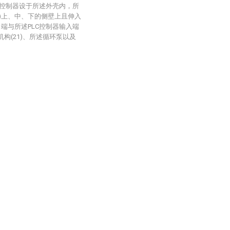
C控制器设于所述外壳内，所
)上、中、下的侧壁上且伸入
端与所述PLC控制器输入端
构(21)、所述循环泵以及