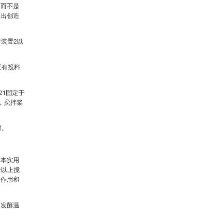
，而不是
做出创造
装置2以
置有投料
21固定于
部，搅拌桨
封。
使本实用
个以上搅
的作用和
使发酵温