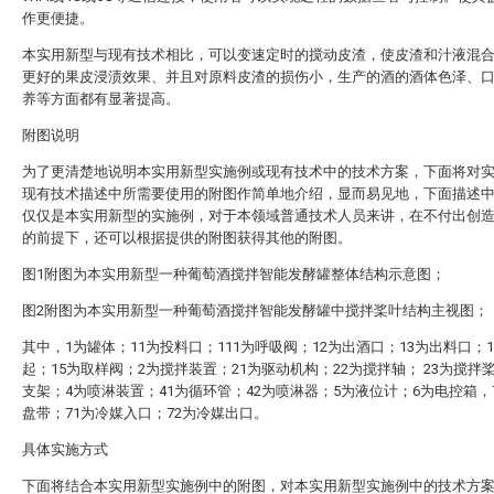
作更便捷。
本实用新型与现有技术相比，可以变速定时的搅动皮渣，使皮渣和汁液混
更好的果皮浸渍效果、并且对原料皮渣的损伤小，生产的酒的酒体色泽、
养等方面都有显著提高。
附图说明
为了更清楚地说明本实用新型实施例或现有技术中的技术方案，下面将对
现有技术描述中所需要使用的附图作简单地介绍，显而易见地，下面描述
仅仅是本实用新型的实施例，对于本领域普通技术人员来讲，在不付出创
的前提下，还可以根据提供的附图获得其他的附图。
图1附图为本实用新型一种葡萄酒搅拌智能发酵罐整体结构示意图；
图2附图为本实用新型一种葡萄酒搅拌智能发酵罐中搅拌桨叶结构主视图；
其中，1为罐体；11为投料口；111为呼吸阀；12为出酒口；13为出料口；1
起；15为取样阀；2为搅拌装置；21为驱动机构；22为搅拌轴； 23为搅拌
支架；4为喷淋装置；41为循环管；42为喷淋器；5为液位计；6为电控箱，
盘带；71为冷媒入口；72为冷媒出口。
具体实施方式
下面将结合本实用新型实施例中的附图，对本实用新型实施例中的技术方