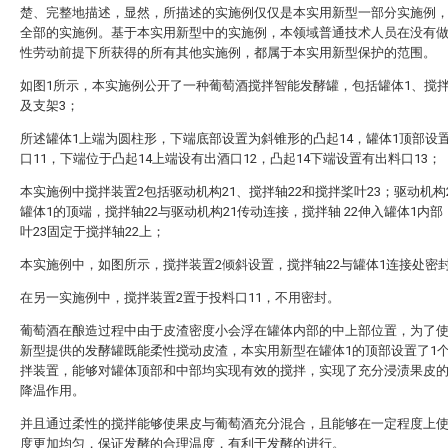
楚、完整地描述，显然，所描述的实施例仅仅是本实用新型一部分实施例
全部的实施例。基于本实用新型中的实施例，本领域普通技术人员在没有
性劳动前提下所获得的所有其他实施例，都属于本实用新型保护的范围。
如图1所示，本实施例公开了一种葡萄酒搅拌智能发酵罐，包括罐体1、搅拌
及支架3；
所述罐体1上端为圆柱形，下端底部设置为斜锥形的凸起14，罐体1顶部设
口11，下端位于凸起14上端设有出酒口12，凸起14下端设置有出料口13；
本实施例中搅拌装置2包括驱动机构21、搅拌轴22和搅拌桨叶23；驱动机构
罐体1的顶端，搅拌轴22与驱动机构21传动连接，搅拌轴 22伸入罐体1内
叶23固定于搅拌轴22上；
本实施例中，如图所示，搅拌装置2倾斜设置，搅拌轴22与罐体1连接处密
在另一实施例中，搅拌装置2置于投料口11，不用密封。
葡萄酒在酿造过程中由于皮渣密度小会浮在罐体内部的中上部位置，为了
新型提供的发酵罐既能柔性搅动皮渣，本实用新型在罐体1的顶部设置了1
拌装置，能够对罐体顶部和中部均实现有效的搅拌，实现了充分浸渍果皮
降温作用。
并且通过柔性的搅拌能够使果皮与葡萄酒充分混合，且能够在一定程度上
度更加均匀，保证发酵的合理温度，有利于发酵的进行。