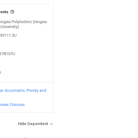
vents
Ningxia Polytechnic (ningxia
University)
395111.5U
6378107U
n
lar documents
Priority and
ssier
Discuss
Hide Dependent