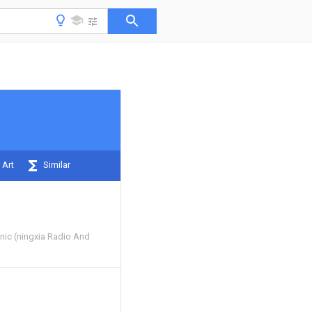
 Art
Similar
nic (ningxia Radio And