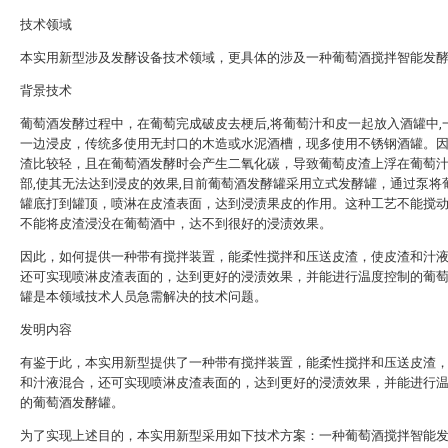
技术领域
本实用新型涉及发酵设备技术领域，更具体的涉及一种葡萄酒搅拌智能发
背景技术
葡萄酒发酵过程中，在葡萄完成破皮去梗后,将葡萄汁和皮一起放入酒罐中,
一边浸皮，传统多使用无封口的木造或水泥酒槽，现多使用不锈钢酒罐。
渣比较轻，且在葡萄酒发酵时会产生二氧化碳，导致葡萄皮渣上浮在葡萄汁(
部,使其无法达到浸皮的效果,目前葡萄酒发酵罐采用立式发酵罐，通过泵将
罐底打到罐顶，喷淋在皮渣表面，达到浸渍果皮的作用。这种工艺不能搅
不能将皮渣浸没在葡萄酒中，达不到很好的浸渍效果。
因此，如何提供一种带有搅拌装置，能柔性搅拌和压送皮渣，使皮渣和汁
还可实现喷淋皮渣表面的，达到更好的浸渍效果，并能进行温度控制的葡
罐是本领域技术人员急需解决的技术问题。
发明内容
有鉴于此，本实用新型提供了一种带有搅拌装置，能柔性搅拌和压送皮渣
和汁液混合，还可实现喷淋皮渣表面的，达到更好的浸渍效果，并能进行
的葡萄酒发酵罐。
为了实现上述目的，本实用新型采用如下技术方案：一种葡萄酒搅拌智能