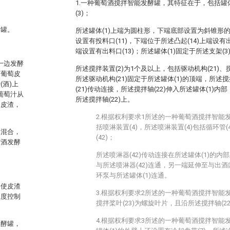
1.一种葡萄酒搅拌智能发酵罐，其特征在于，包括罐体(
(3)；
酵罐。
所述罐体(1)上端为圆柱形，下端底部设置为斜锥形的凸
设置有投料口(11)，下端位于所述凸起(14)上端设有出酒
端设置有出料口(13)；所述罐体(1)固定于所述支架(3
一边发酵
所述搅拌装置(2)为1个及以上，包括驱动机构(21)、搅拌
因葡萄皮
所述驱动机构(21)固定于所述罐体(1)的顶端，所述搅
酒)上
(21)传动连接，所述搅拌轴(22)伸入所述罐体(1)内
葡萄汁从
所述搅拌轴(22)上。
动皮渣，
2.根据权利要求1所述的一种葡萄酒搅拌智能
括喷淋装置(4)，所述喷淋装置(4)包括循环管
液混合，
(42)；
萄酒发酵
所述喷淋器(42)传动连接在所述罐体(1)的内部
与所述喷淋器(42)连通，另一端延伸至与出酒
环泵与所述罐体(1)连通。
，使皮渣
3.根据权利要求2所述的一种葡萄酒搅拌智能
温度控制
搅拌桨叶(23)为螺旋叶片，且沿所述搅拌轴(2
4.根据权利要求3所述的一种葡萄酒搅拌智能
发酵罐，