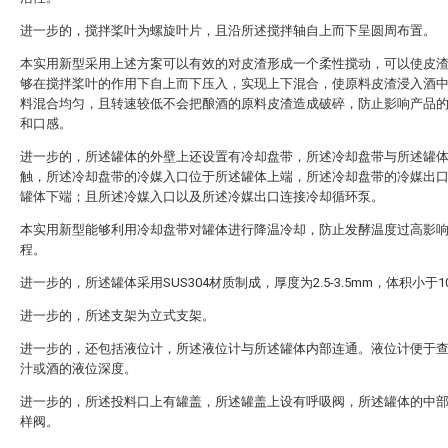
进一步的，搅拌桨叶为螺旋叶片，且沿所述搅拌轴自上而下呈圆周布置。
本实用新型采用上述方案可以有效的对皮渣形成一个柔性搅动，可以使皮
够在搅拌桨叶的作用下自上而下压入，实现上下混合，使原料皮渣浸入酒
料混合均匀，且转速较低不会把酿酒的原料皮渣造成破碎，防止影响产品
和口感。
进一步的，所述罐体的外壁上还设置有冷却盘带，所述冷却盘带与所述罐
触，所述冷却盘带的冷媒入口位于所述罐体上端，所述冷却盘带的冷媒出
罐体下端；且所述冷媒入口以及所述冷媒出口连接冷却循环泵。
本实用新型能够利用冷却盘带对罐体进行降温冷却，防止发酵温度过高影
程。
进一步的，所述罐体采用SUS304材质制成，厚度为2.5-3.5mm，体积小于10
进一步的，所述支架为立式支架。
进一步的，还包括液位计，所述液位计与所述罐体内部连通。液位计便于
汁或酒的液位深度。
进一步的，所述投料口上有罐盖，所述罐盖上设有呼吸阀，所述罐体的中
样阀。