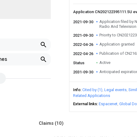
Application CN202122395111.5U e
Application filed by 
2021-09-30
Radio And Television 
Priority to CN202122
2021-09-30
Application granted
2022-04-26
Publication of CN21
2022-04-26
mes
Active
Status
Anticipated expiratio
2031-09-30
Info
Cited by (1)
Legal events
Simi
Related Applications
External links
Espacenet
Global Do
Claims
(10)