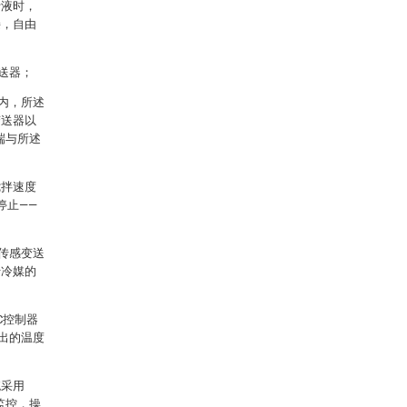
汁液时，
接，自由
送器；
内，所述
变送器以
端与所述
搅拌速度
停止——
传感变送
行冷媒的
C控制器
出的温度
统采用
监控，操