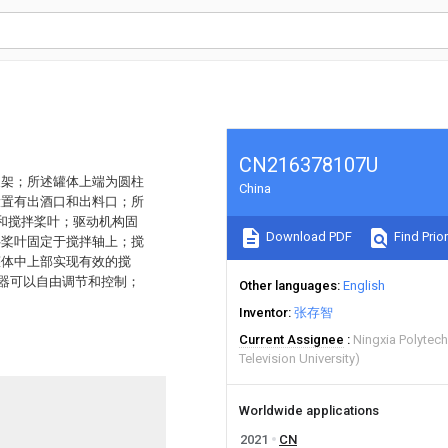
CN216378107U
支架；所述罐体上端为圆柱
China
设置有出酒口和出料口；所
和搅拌桨叶；驱动机构固
Download PDF
Find Prior
拌桨叶固定于搅拌轴上；搅
罐体中上部实现有效的搅
制器可以自由调节和控制；
Other languages
English
Inventor
张存智
Current Assignee
Ningxia Polytech
Television University)
Worldwide applications
2021
CN