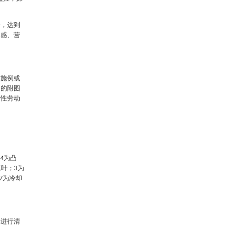
合，达到
口感、营
实施例或
中的附图
造性劳动
4为凸
桨叶；3为
7为冷却
案进行清