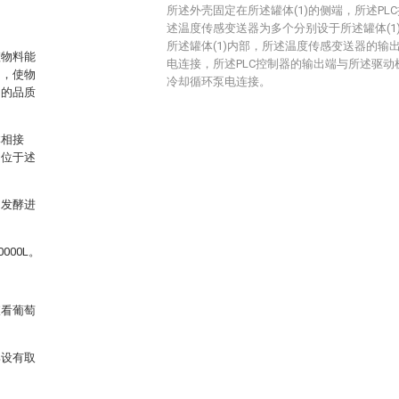
所述外壳固定在所述罐体(1)的侧端，所述PL
述温度传感变送器为多个分别设于所述罐体(1
所述罐体(1)内部，所述温度传感变送器的输出
渣物料能
电连接，所述PLC控制器的输出端与所述驱动机
中，使物
冷却循环泵电连接。
的的品质
体相接
口位于述
响发酵进
000L。
查看葡萄
部设有取