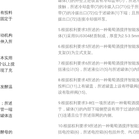
罐体(1)的外壁上还设置有冷却盘带(7)，所述冷
接触，所述冷却盘带(7)的冷媒入口(71)位于
置有投料
带(7)的冷媒出口(72)位于述罐体(1)下端；且
体固定于
媒出口(72)连接冷却循环泵。
5.根据权利要求3所述的一种葡萄酒搅拌智能
驱动机构
体(1)采用SUS304材质制成，厚度为2.5-3.5
轴伸入所
6.根据权利要求5所述的一种葡萄酒搅拌智能
支架(3)为立式支架。
使本实用
7.根据权利要求6所述的一种葡萄酒搅拌智能
个以上搅
括液位计(5)，所述液位计(5)与所述罐体(1)
实现了充
8.根据权利要求4所述的一种葡萄酒搅拌智能
投料口(11)上有罐盖，所述罐盖上设有呼吸阀(1
使发酵温
设有取样阀(15)。
9.根据权利要求3-8任一项所述的一种葡萄
器；所述
于，罐体(1)的内部下端侧壁设有用于过滤的
环管一端
(1)连通且位于所述筛网的内侧。
述罐体连
10.根据权利要求9所述的一种葡萄酒搅拌智
和酵母的
括电控箱(6)，所述电控箱(6)包括外壳、PL