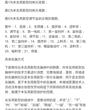
图1为本实用新型结构示意图；
图2为本实用新型结构主视图；
图3为本实用新型调节盒的左视剖视图。
图中：1、底座；2、支撑腿；3、搅拌箱；4、进料管；
5、调节盒；6、第一电机；7、第一旋转杆；8、旋转盘；
9、旋转块；10、调节架；11、设备箱；12、第二电机；
13、第二旋转杆；14、搅拌杆；15、上料壳；16、第三电
机；17、第三旋转杆；18、螺旋输送叶；19、进料壳；
20、输料管；21、弹簧。
具体实施方式
下面将结合本实用新型实施例中的附图，对本实用新型实
施例中的技术方案进行清楚、完整地描述，显然，所描述
的实施例仅仅是本实用新型一部分实施例，而不是全部的
实施例。基于本实用新型中的实施例，本领域普通技术人
员在没有做出创造性劳动前提下所获得的所有其他实施
例，都属于本实用新型保护的范围。
在实用新型的描述中，需要说明的是，术语“上”、“下”、
“内”、“外”“前端”、“后端”、“两端”、“一端”、“另一端”等指
示的方位或位置关系为基于附图所示的方位或位置关系，