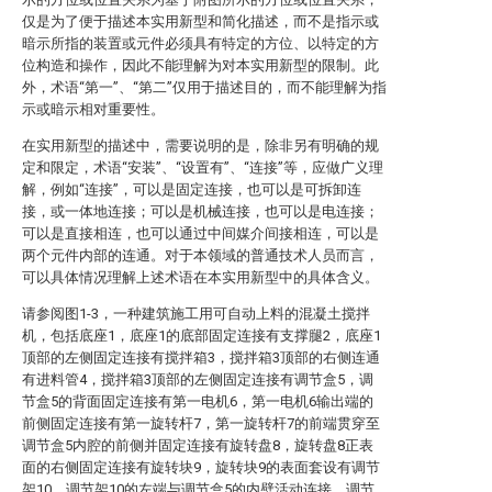
仅是为了便于描述本实用新型和简化描述，而不是指示或
暗示所指的装置或元件必须具有特定的方位、以特定的方
位构造和操作，因此不能理解为对本实用新型的限制。此
外，术语“第一”、“第二”仅用于描述目的，而不能理解为指
示或暗示相对重要性。
在实用新型的描述中，需要说明的是，除非另有明确的规
定和限定，术语“安装”、“设置有”、“连接”等，应做广义理
解，例如“连接”，可以是固定连接，也可以是可拆卸连
接，或一体地连接；可以是机械连接，也可以是电连接；
可以是直接相连，也可以通过中间媒介间接相连，可以是
两个元件内部的连通。对于本领域的普通技术人员而言，
可以具体情况理解上述术语在本实用新型中的具体含义。
请参阅图1-3，一种建筑施工用可自动上料的混凝土搅拌
机，包括底座1，底座1的底部固定连接有支撑腿2，底座1
顶部的左侧固定连接有搅拌箱3，搅拌箱3顶部的右侧连通
有进料管4，搅拌箱3顶部的左侧固定连接有调节盒5，调
节盒5的背面固定连接有第一电机6，第一电机6输出端的
前侧固定连接有第一旋转杆7，第一旋转杆7的前端贯穿至
调节盒5内腔的前侧并固定连接有旋转盘8，旋转盘8正表
面的右侧固定连接有旋转块9，旋转块9的表面套设有调节
架10，调节架10的左端与调节盒5的内壁活动连接，调节