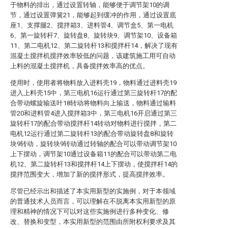
于物料的排出，通过设置转轴，能够便于调节架10的调
节，通过设置弹簧21，能够起到缓冲的作用，通过设置底
座1、支撑腿2、搅拌箱3、进料管4、调节盒5、第一电机
6、第一旋转杆7、旋转盘8、旋转块9、调节架10、设备箱
11、第二电机12、第二旋转杆13和搅拌杆14，解决了现有
混凝土搅拌机搅拌效率较低的问题，该建筑施工用可自动
上料的混凝土搅拌机，具备搅拌效率高的优点。
使用时，使用者将物料放入进料壳19，物料通过进料壳19
进入上料壳15中，第三电机16运行通过第三旋转杆17的配
合带动螺旋输送叶18转动将物料向上输送，物料通过输料
管20和进料管4进入搅拌箱3中，第三电机16开启通过第三
旋转杆17的配合带动搅拌杆14转动对物料进行搅拌，第二
电机12运行通过第二旋转杆13的配合带动旋转盘8和旋转
块9转动，旋转块9转动通过转轴的配合可以带动调节架10
上下摆动，调节架10通过设备箱11的配合可以带动第二电
机12、第二旋转杆13和搅拌杆14上下摆动，使搅拌杆14的
搅拌范围变大，增加了新的搅拌形式，提高搅拌效率。
尽管已经示出和描述了本实用新型的实施例，对于本领域
的普通技术人员而言，可以理解在不脱离本实用新型的原
理和精神的情况下可以对这些实施例进行多种变化、修
改、替换和变型，本实用新型的范围由所附权利要求及其