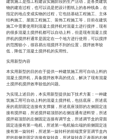
建筑施工是指工程建设实施阶段的生产活动，是各类建筑
物的建造过程，也可以说是把设计图纸上的各种线条，在
指定的地点变成实物的过程，它包括基础工程施工、主体
结构施工、屋面工程施工、装饰工程施工等，目前在建筑
施工中需要使用到混凝土搅拌机对混凝土进行搅拌，现有
的很多混凝土搅拌机都可以自动上料，但是现有混凝土搅
拌机的搅拌杆通常是固定在一个地方进行使用，可以搅拌
的范围较小，很容易出现搅拌不到的位置，搅拌效率较
低，降低了混凝土搅拌机的实用性。
实用新型内容
本实用新型的目的在于提供一种建筑施工用可自动上料的
混凝土搅拌机，具备搅拌效率高的优点，解决了现有混凝
土搅拌机搅拌效率较低的问题。
为实现上述目的，本实用新型提供如下技术方案：一种建
筑施工用可自动上料的混凝土搅拌机，包括底座，所述底
座的底部固定连接有支撑腿，所述底座顶部的左侧固定连
接有搅拌箱，所述搅拌箱顶部的右侧连通有进料管，所述
搅拌箱顶部的左侧固定连接有调节盒，所述调节盒的背面
固定连接有第一电机，所述第一电机输出端的前侧固定连
接有第一旋转杆，所述第一旋转杆的前端贯穿至调节盒内
腔的前侧并固定连接有旋转盘，所述旋转盘正表面的右侧