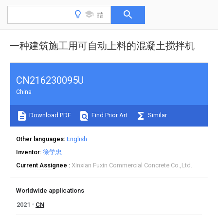
一种建筑施工用可自动上料的混凝土搅拌机
CN216230095U
China
Download PDF
Find Prior Art
Similar
Other languages
English
Inventor
徐学忠
Current Assignee
Xinxian Fuxin Commercial Concrete Co.,Ltd.
Worldwide applications
2021
CN