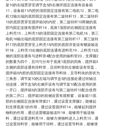
架10的右端贯穿至调节盒5的右侧并固定连接有设备箱
11，设备箱11内腔的顶部固定连接有第二电机12，第二电
机12输出端的底部固定连接有第二旋转杆13，第二旋转杆
13的底部贯穿至搅拌箱3的内腔，第二旋转杆13两侧的底
部均固定连接有搅拌杆14，底座1顶部的右侧固定连接有
上料壳15，上料壳15的顶部固定连接有第三电机16，第三
电机16输出端的底部固定连接有第三旋转杆17，第三旋转
杆17的底部贯穿至上料壳15内腔的底部并套设有螺旋输送
叶18，上料壳15右侧的底部连通有进料壳19，上料壳15左
侧的顶部连通有与进料管4配合使用的输料管20，支撑腿2
的数量为四个，且均匀分布于底座1底部的四角，搅拌箱3
左侧的底部连通有排料管，且排料管的左侧套设有管盖，
搅拌箱3内腔的底部固定连接有导料块，且导料块的形状为
三角形，调节架10的左端与调节盒5的连接处通过转轴活
动连接，调节盒5的右侧开设有与调节架10配合使用的第
一开口，搅拌箱3的顶部开设有与第二旋转杆13配合使用
的第二开口，搅拌箱3的前侧设置有观察窗，设备箱11底
部的右侧固定连接有弹簧21，通过设置支撑腿2，能够起
到支撑底座1的作用，通过设置搅拌杆14，能够起到搅拌
物料的作用，通过设置螺旋输送叶18，能够用于输送物
料，通过设置进料壳19，能够方便物料进入上料壳15，通
过设置排料管，能够用于排料，通过设置导料块，能够便