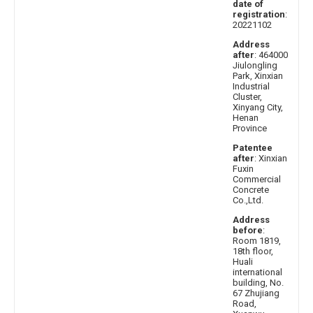
date of
registration
:
20221102
Address
after
: 464000
Jiulongling
Park, Xinxian
Industrial
Cluster,
Xinyang City,
Henan
Province
Patentee
after
: Xinxian
Fuxin
Commercial
Concrete
Co.,Ltd.
Address
before
:
Room 1819,
18th floor,
Huali
international
building, No.
67 Zhujiang
Road,