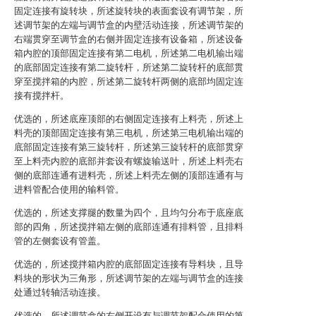
固定连接有旋转块，所述旋转块的表面套设有调节架，所
述调节架的左端与调节盒的内壁活动连接，所述调节架的
右端贯穿至调节盒的右侧并固定连接有设备箱，所述设备
箱内腔的顶部固定连接有第二电机，所述第二电机输出端
的底部固定连接有第二旋转杆，所述第二旋转杆的底部贯
穿至搅拌箱的内腔，所述第二旋转杆两侧的底部均固定连
接有搅拌杆。
优选的，所述底座顶部的右侧固定连接有上料壳，所述上
料壳的顶部固定连接有第三电机，所述第三电机输出端的
底部固定连接有第三旋转杆，所述第三旋转杆的底部贯穿
至上料壳内腔的底部并套设有螺旋输送叶，所述上料壳右
侧的底部连通有进料壳，所述上料壳左侧的顶部连通有与
进料管配合使用的输料管。
优选的，所述支撑腿的数量为四个，且均匀分布于底座底
部的四角，所述搅拌箱左侧的底部连通有排料管，且排料
管的左侧套设有管盖。
优选的，所述搅拌箱内腔的底部固定连接有导料块，且导
料块的形状为三角形，所述调节架的左端与调节盒的连接
处通过转轴活动连接。
优选的，所述调节盒的右侧开设有与调节架配合使用的第