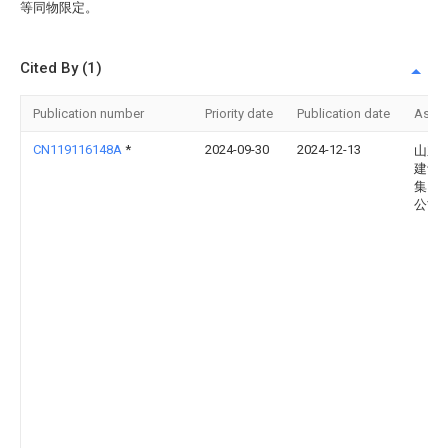
等同物限定。
Cited By (1)
Publication number
Priority date
Publication date
Assi
CN119116148A
*
2024-09-30
2024-12-13
山东
建设
集团
公司