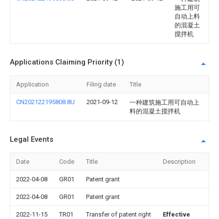
施工用可
自动上料
的混凝土
搅拌机
Applications Claiming Priority (1)
Application
Filing date
Title
CN202122195808.8U
2021-09-12
一种建筑施工用可自动上
料的混凝土搅拌机
Legal Events
Date
Code
Title
Description
2022-04-08
GR01
Patent grant
2022-04-08
GR01
Patent grant
2022-11-15
TR01
Transfer of patent right
Effective