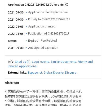
Application CN202122410762.7U events
Application filed by Individual
2021-09-30
Priority to CN202122410762.7U
2021-09-30
Application granted
2022-04-05
Publication of CN216217962U
2022-04-05
Expired - Fee Related
Status
Anticipated expiration
2031-09-30
Info
Cited by (1)
Legal events
Similar documents
Priority and
Related Applications
External links
Espacenet
Global Dossier
Discuss
Abstract
本实用新型公开了一种便于安装的通讯机柜，包括通讯机
柜本体的底端固定连接有安装块，安装块的底部开设有四
个凹槽，凹槽的内腔设置有滑动块，球型槽的内腔嵌设有
滚珠，凹槽内壁的两边侧均开设有圆槽，圆槽的内腔设置