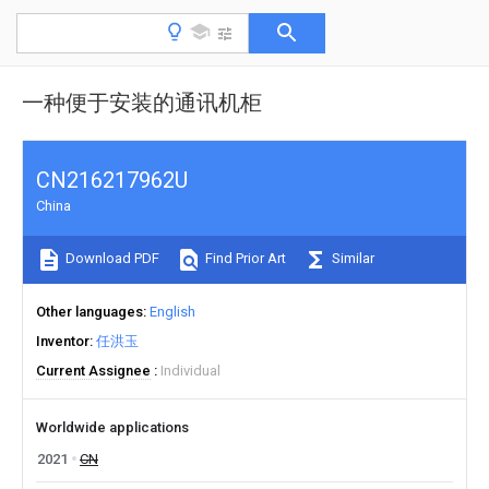
一种便于安装的通讯机柜
CN216217962U
China
Download PDF
Find Prior Art
Similar
Other languages
English
Inventor
任洪玉
Current Assignee
Individual
Worldwide applications
2021
CN