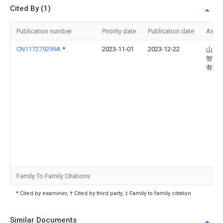
Cited By (1)
Publication number
Priority date
Publication date
Assi
CN117279299A
*
2023-11-01
2023-12-22
山东
智能
有限
Family To Family Citations
* Cited by examiner, † Cited by third party, ‡ Family to family citation
Similar Documents