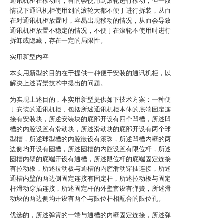
通讯机柜在移动时，有的会使用到滚轮进行移动，但一般
情况下通讯机柜使用到的滚轮大都不便于进行拆装，从而
在对通讯机柜放置时，容易出现移动的情况，从而会导致
通讯机柜放置不稳定的情况，不便于在滚轮不使用时进行
拆卸或隐藏，存在一定的局限性。
实用新型内容
本实用新型的目的在于提供一种便于安装的通讯机柜，以
解决上述背景技术中提出的问题。
为实现上述目的，本实用新型提供如下技术方案：一种便
于安装的通讯机柜，包括所述通讯机柜本体的底端固定连
接有安装块，所述安装块的底部开设有四个凹槽，所述凹
槽的内腔设置有滑动块，所述滑动块的底部开设有两个球
型槽，所述球型槽的内腔嵌设有滚珠，所述凹槽内壁的两
边侧均开设有圆槽，所述圆槽的内腔设置有限位杆，所述
圆槽内壁的底端开设有通槽，所述限位杆的底端固定连接
有拉动板，所述拉动板与通槽的内腔滑动穿插连接，所述
通槽内壁的两边侧固定连接有固定杆，所述拉动板与固定
杆滑动穿插连接，所述固定杆的外壁套设有弹簧，所述滑
动块的两边侧均开设有两个与限位杆相配合的限位孔。
优选的，所述弹簧的一端与通槽的内壁固定连接，所述弹