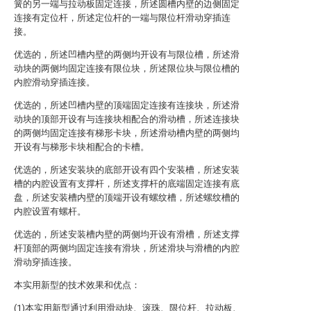
簧的另一端与拉动板固定连接，所述圆槽内壁的边侧固定
连接有定位杆，所述定位杆的一端与限位杆滑动穿插连
接。
优选的，所述凹槽内壁的两侧均开设有与限位槽，所述滑
动块的两侧均固定连接有限位块，所述限位块与限位槽的
内腔滑动穿插连接。
优选的，所述凹槽内壁的顶端固定连接有连接块，所述滑
动块的顶部开设有与连接块相配合的滑动槽，所述连接块
的两侧均固定连接有梯形卡块，所述滑动槽内壁的两侧均
开设有与梯形卡块相配合的卡槽。
优选的，所述安装块的底部开设有四个安装槽，所述安装
槽的内腔设置有支撑杆，所述支撑杆的底端固定连接有底
盘，所述安装槽内壁的顶端开设有螺纹槽，所述螺纹槽的
内腔设置有螺杆。
优选的，所述安装槽内壁的两侧均开设有滑槽，所述支撑
杆顶部的两侧均固定连接有滑块，所述滑块与滑槽的内腔
滑动穿插连接。
本实用新型的技术效果和优点：
(1)本实用新型通过利用滑动块、滚珠、限位杆、拉动板、