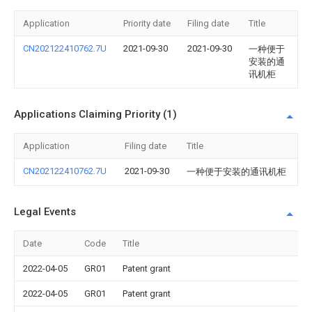
Application
Priority date
Filing date
Title
CN202122410762.7U
2021-09-30
2021-09-30
一种便于
安装的通
讯机柜
Applications Claiming Priority (1)
Application
Filing date
Title
CN202122410762.7U
2021-09-30
一种便于安装的通讯机柜
Legal Events
Date
Code
Title
2022-04-05
GR01
Patent grant
2022-04-05
GR01
Patent grant