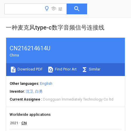
一种麦克风type-c数字音频信号连接线
CN216214614U
China
Download PDF
Find Prior Art
Similar
Other languages
English
Inventor
沈卫
白勇
Current Assignee
Dongguan Immediately Technology Co ltd
Worldwide applications
2021
CN