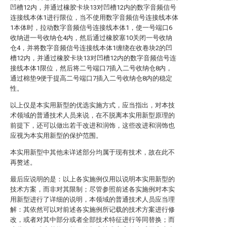
凹槽12内，并通过橡胶卡块13对凹槽12内的数字音频信号
连接线本体1进行限位，当不使用数字音频信号连接线本体
1本体时，拉动数字音频信号连接线本体1，使一号端口6
收纳进一号收纳仓4内，然后通过橡胶塞10关闭一号收纳
仓4，并将数字音频信号连接线本体1缠绕在收卷块2的凹
槽12内，并通过橡胶卡块13对凹槽12内的数字音频信号连
接线本体1限位，然后将二号端口7插入二号收纳仓8内，
通过棉垫9便于提高二号端口7插入二号收纳仓8内的稳定
性。
以上仅是本实用新型的优选实施方式，应当指出，对本技
术领域的普通技术人员来说，在不脱离本实用新型原理的
前提下，还可以做出若干改进和润饰，这些改进和润饰也
应视为本实用新型的保护范围。
本实用新型中其他未详述部分均属于现有技术，故在此不
再赘述。
最后应说明的是：以上各实施例仅用以说明本实用新型的
技术方案，而非对其限制；尽管参照前述各实施例对本实
用新型进行了详细的说明，本领域的普通技术人员应当理
解：其依然可以对前述各实施例所记载的技术方案进行修
改，或者对其中部分或者全部技术特征进行等同替换；而