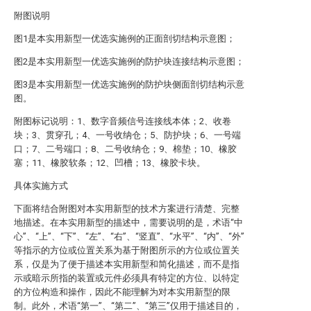
附图说明
图1是本实用新型一优选实施例的正面剖切结构示意图；
图2是本实用新型一优选实施例的防护块连接结构示意图；
图3是本实用新型一优选实施例的防护块侧面剖切结构示意
图。
附图标记说明：1、数字音频信号连接线本体；2、收卷
块；3、贯穿孔；4、一号收纳仓；5、防护块；6、一号端
口；7、二号端口；8、二号收纳仓；9、棉垫；10、橡胶
塞；11、橡胶软条；12、凹槽；13、橡胶卡块。
具体实施方式
下面将结合附图对本实用新型的技术方案进行清楚、完整
地描述。在本实用新型的描述中，需要说明的是，术语“中
心”、“上”、“下”、“左”、“右”、“竖直”、“水平”、“内”、“外”
等指示的方位或位置关系为基于附图所示的方位或位置关
系，仅是为了便于描述本实用新型和简化描述，而不是指
示或暗示所指的装置或元件必须具有特定的方位、以特定
的方位构造和操作，因此不能理解为对本实用新型的限
制。此外，术语“第一”、“第二”、“第三”仅用于描述目的，