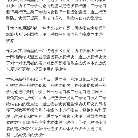
材质，所述二号收纳仓内侧壁固定连接有棉垫，二号端口
侧壁与棉垫远离二号收纳仓侧壁一侧接触连接，通过棉垫
和防护块便于提高二号端口插入二号收纳仓内的稳定性。
作为本实用新型的一种优选技术方案，所述收卷块侧壁呈
螺旋状开设有凹槽，便于对数字音频信号连接线本体进行
收卷。
作为本实用新型的一种优选技术方案，所述收卷块顶部位
于凹槽两端均竖直固定连接有橡胶卡块，通过橡胶卡块便
于对针对使用者的需求对数字音频信号连接线本体的放线
长度进行调整，提高使用的便捷性。
本实用新型具有以下优点：通过将一号端口和二号端口分
别收纳进一号收纳仓和二号收纳仓内，并使橡胶塞对一号
收纳仓进行关闭，便于对一号端口和二号端口进行防护，
避免其受到损伤，且通过棉垫便于提高二号端口插入二号
收纳仓内的稳点性；通过收卷块表面呈螺旋状开设的凹槽
便于对数字音频信号连接线本体进行收卷，避免其杂乱无
序，占用较大的空间，通过多个橡胶卡块便于对凹槽内收
卷的数字音频信号连接线本体进行限位，且便于根据使用
者的需求对数字音频信号连接线本体的放线长度进行调
整，提高使用的便携性。