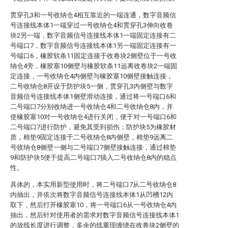
贯穿孔3和一号收纳仓4相互靠近的一端连通，数字音频信
号连接线本体1一端穿过一号收纳仓4和贯穿孔3伸向收卷
块2另一端，数字音频信号连接线本体1一端固定连接有二
号端口7，数字音频信号连接线本体1另一端固定连接有一
号端口6，橡胶软条11固定连接于收卷块2侧壁位于一号收
纳仓4旁，橡胶塞10侧壁与橡胶软条11远离收卷块2一端固
定连接，一号收纳仓4内侧壁与橡胶塞10侧壁接触连接，
二号收纳仓8开设于防护块5一侧，贯穿孔3内侧壁与数字
音频信号连接线本体1侧壁滑动连接，通过将一号端口6和
二号端口7分别收纳进一号收纳仓4和二号收纳仓8内，并
使橡胶塞10对一号收纳仓4进行关闭，便于对一号端口6和
二号端口7进行防护，避免其受到损伤；防护块5为橡胶材
质，棉垫9固定连接于二号收纳仓8内侧壁，棉垫9远离二
号收纳仓8侧壁一侧与二号端口7侧壁接触连接，通过棉垫
9和防护块5便于提高二号端口7插入二号收纳仓8内的稳点
性。
具体的，本实用新型使用时，将二号端口7从二号收纳仓8
内抽出，并依次将数字音频信号连接线本体1从凹槽12内
取下，然后打开橡胶塞10，将一号端口6从一号收纳仓4内
抽出，然后针对使用者的需求对数字音频信号连接线本体1
的放线长度进行调整，多余的线重现缠绕在收卷块2侧壁的