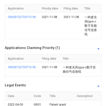
Application
Priority date
Filing date
Title
CN202122720712.9U
2021-11-08
2021-11-08
一种麦克
风type-c
数字音频
信号连接
线
Applications Claiming Priority (1)
Application
Filing date
Title
CN202122720712.9U
2021-11-08
一种麦克风type-c数字音
频信号连接线
Legal Events
Date
Code
Title
Description
2022-04-05
GR01
Patent grant