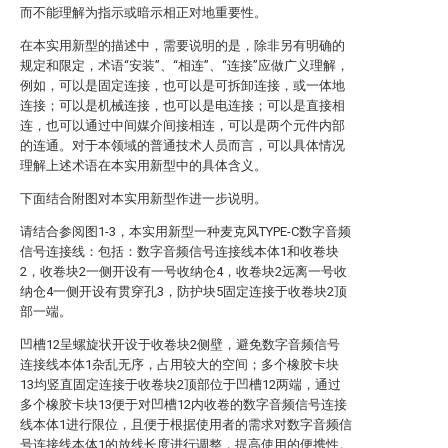
而不能理解为指示或暗示相正对地重要性。
在本实用新型的描述中，需要说明的是，除非另有明确的
规定和限定，术语“安装”、“相连”、“连接”应做广义理解，
例如，可以是固定连接，也可以是可拆卸连接，或一体地
连接；可以是机械连接，也可以是电连接；可以是直接相
连，也可以通过中间媒介间接相连，可以是两个元件内部
的连通。对于本领域的普通技术人员而言，可以具体情况
理解上述术语在本实用新型中的具体含义。
下面结合附图对本实用新型作进一步说明。
请结合参阅图1-3，本实用新型一种麦克风TYPE-C数字音频
信号连接线：包括：数字音频信号连接线本体1和收卷块
2，收卷块2一侧开设有一号收纳仓4，收卷块2远离一号收
纳仓4一侧开设有贯穿孔3，防护块5固定连接于收卷块2顶
部一端。
凹槽12呈螺旋状开设于收卷块2侧壁，避免数字音频信号
连接线本体1杂乱无序，占用较大的空间；多个橡胶卡块
13均竖直固定连接于收卷块2顶部位于凹槽12两端，通过
多个橡胶卡块13便于对凹槽12内收卷的数字音频信号连接
线本体1进行限位，且便于根据使用者的需求对数字音频信
号连接线本体1的放线长度进行调整，提高使用的便携性。