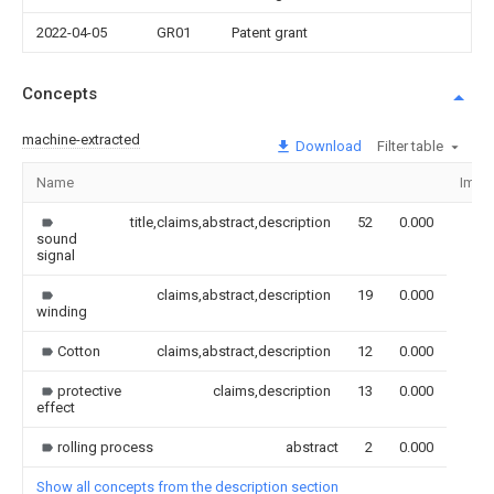
2022-04-05
GR01
Patent grant
Concepts
machine-extracted
Download
Filter table
Name
Imag
title,claims,abstract,description
52
0.000
sound
signal
claims,abstract,description
19
0.000
winding
Cotton
claims,abstract,description
12
0.000
protective
claims,description
13
0.000
effect
rolling process
abstract
2
0.000
Show all concepts from the description section