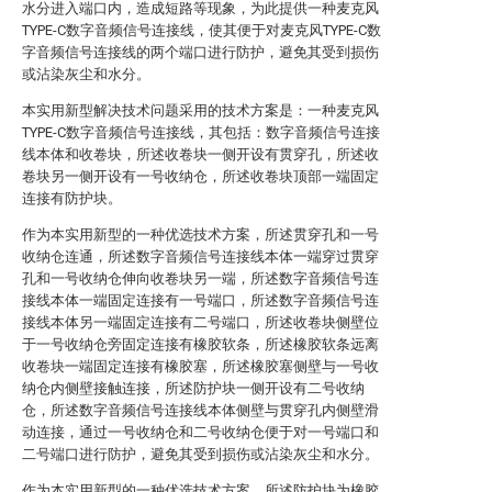
水分进入端口内，造成短路等现象，为此提供一种麦克风
TYPE-C数字音频信号连接线，使其便于对麦克风TYPE-C数
字音频信号连接线的两个端口进行防护，避免其受到损伤
或沾染灰尘和水分。
本实用新型解决技术问题采用的技术方案是：一种麦克风
TYPE-C数字音频信号连接线，其包括：数字音频信号连接
线本体和收卷块，所述收卷块一侧开设有贯穿孔，所述收
卷块另一侧开设有一号收纳仓，所述收卷块顶部一端固定
连接有防护块。
作为本实用新型的一种优选技术方案，所述贯穿孔和一号
收纳仓连通，所述数字音频信号连接线本体一端穿过贯穿
孔和一号收纳仓伸向收卷块另一端，所述数字音频信号连
接线本体一端固定连接有一号端口，所述数字音频信号连
接线本体另一端固定连接有二号端口，所述收卷块侧壁位
于一号收纳仓旁固定连接有橡胶软条，所述橡胶软条远离
收卷块一端固定连接有橡胶塞，所述橡胶塞侧壁与一号收
纳仓内侧壁接触连接，所述防护块一侧开设有二号收纳
仓，所述数字音频信号连接线本体侧壁与贯穿孔内侧壁滑
动连接，通过一号收纳仓和二号收纳仓便于对一号端口和
二号端口进行防护，避免其受到损伤或沾染灰尘和水分。
作为本实用新型的一种优选技术方案，所述防护块为橡胶