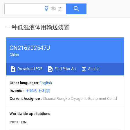
一种低温液体用输送装置
CN216202547U
China
Download PDF
Find Prior Art
Similar
Other languages
English
Inventor
王耀武
杜利霞
Current Assignee
Shaanxi Rongke Cryogenic Equipment Co ltd
Worldwide applications
2021
CN