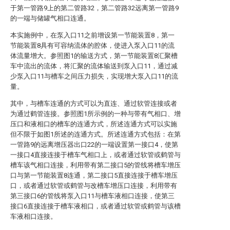
于第一管路9上的第二管路32，第二管路32远离第一管路9
的一端与储罐气相口连通。
本实施例中，在泵入口11之前增设第一节能装置8，第一
节能装置8具有可容纳流体的腔体，使进入泵入口11的流
体流量增大。参照图1的输送方式，第一节能装置8汇聚槽
车中流出的流体，将汇聚的流体输送到泵入口11，通过减
少泵入口11与槽车之间压力损失，实现增大泵入口11的流
量。
其中，与槽车连通的方式可以为直连、通过软管连接或者
为通过鹤管连接。参照图1所示例的一种与带有气相口、增
压口和液相口的槽车的连通方式，所述连通方式可以实施
但不限于如图1所述的连通方式。所述连通方式包括：在第
一管路9的远离增压器出口22的一端设置第一接口4，使第
一接口4直接连接于槽车气相口上，或者通过软管或鹤管与
槽车该气相口连接，利用带有第二接口5的管线将槽车增压
口与第一节能装置8连通，第二接口5直接连接于槽车增压
口，或者通过软管或鹤管与改槽车增压口连接，利用带有
第三接口6的管线将泵入口11与槽车液相口连接，使第三
接口6直接连接于槽车液相口，或者通过软管或鹤管与该槽
车液相口连接。