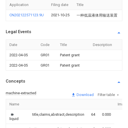
Application
Filing date
Title
CN202122571123.9U
2021-10-25
一种低温液体用输送装置
Legal Events
Date
Code
Title
Description
2022-04-05
GR01
Patent grant
2022-04-05
GR01
Patent grant
Concepts
machine-extracted
Download
Filter table
Name
Image
title,claims,abstract,description
64
0.000
liquid