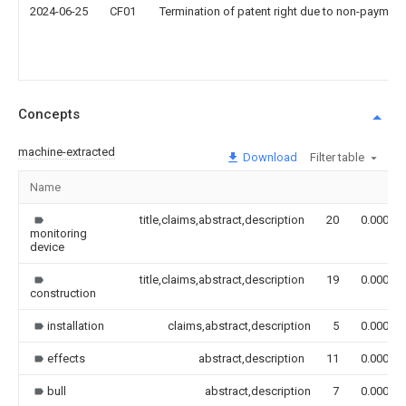
2024-06-25
CF01
Termination of patent right due to non-payment
Concepts
machine-extracted
Download
Filter table
Name
title,claims,abstract,description
20
0.000
monitoring
device
title,claims,abstract,description
19
0.000
construction
installation
claims,abstract,description
5
0.000
effects
abstract,description
11
0.000
bull
abstract,description
7
0.000