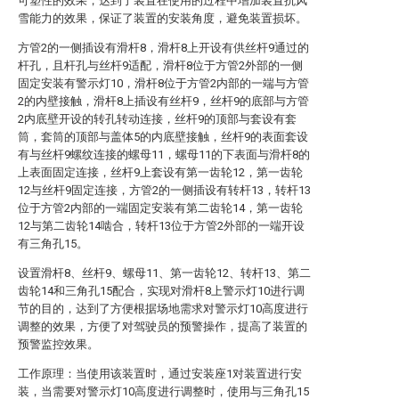
可塑性的效果，达到了装置在使用的过程中增加装置抗风
雪能力的效果，保证了装置的安装角度，避免装置损坏。
方管2的一侧插设有滑杆8，滑杆8上开设有供丝杆9通过的
杆孔，且杆孔与丝杆9适配，滑杆8位于方管2外部的一侧
固定安装有警示灯10，滑杆8位于方管2内部的一端与方管
2的内壁接触，滑杆8上插设有丝杆9，丝杆9的底部与方管
2内底壁开设的转孔转动连接，丝杆9的顶部与套设有套
筒，套筒的顶部与盖体5的内底壁接触，丝杆9的表面套设
有与丝杆9螺纹连接的螺母11，螺母11的下表面与滑杆8的
上表面固定连接，丝杆9上套设有第一齿轮12，第一齿轮
12与丝杆9固定连接，方管2的一侧插设有转杆13，转杆13
位于方管2内部的一端固定安装有第二齿轮14，第一齿轮
12与第二齿轮14啮合，转杆13位于方管2外部的一端开设
有三角孔15。
设置滑杆8、丝杆9、螺母11、第一齿轮12、转杆13、第二
齿轮14和三角孔15配合，实现对滑杆8上警示灯10进行调
节的目的，达到了方便根据场地需求对警示灯10高度进行
调整的效果，方便了对驾驶员的预警操作，提高了装置的
预警监控效果。
工作原理：当使用该装置时，通过安装座1对装置进行安
装，当需要对警示灯10高度进行调整时，使用与三角孔15