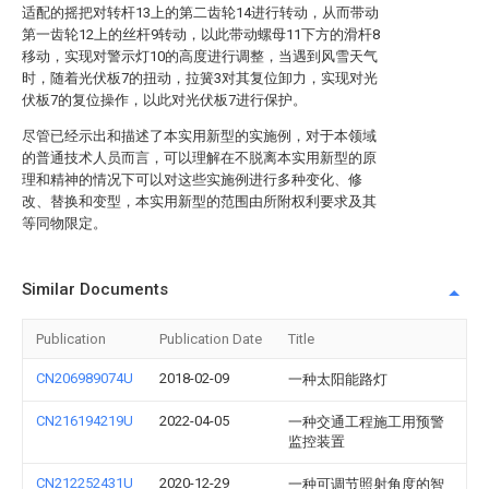
适配的摇把对转杆13上的第二齿轮14进行转动，从而带动
第一齿轮12上的丝杆9转动，以此带动螺母11下方的滑杆8
移动，实现对警示灯10的高度进行调整，当遇到风雪天气
时，随着光伏板7的扭动，拉簧3对其复位卸力，实现对光
伏板7的复位操作，以此对光伏板7进行保护。
尽管已经示出和描述了本实用新型的实施例，对于本领域
的普通技术人员而言，可以理解在不脱离本实用新型的原
理和精神的情况下可以对这些实施例进行多种变化、修
改、替换和变型，本实用新型的范围由所附权利要求及其
等同物限定。
Similar Documents
Publication
Publication Date
Title
CN206989074U
2018-02-09
一种太阳能路灯
CN216194219U
2022-04-05
一种交通工程施工用预警
监控装置
CN212252431U
2020-12-29
一种可调节照射角度的智