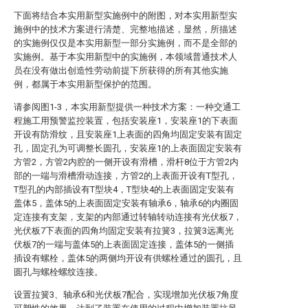
下面将结合本实用新型实施例中的附图，对本实用新型实
施例中的技术方案进行清楚、完整地描述，显然，所描述
的实施例仅仅是本实用新型一部分实施例，而不是全部的
实施例。基于本实用新型中的实施例，本领域普通技术人
员在没有做出创造性劳动前提下所获得的所有其他实施
例，都属于本实用新型保护的范围。
请参阅图1-3，本实用新型提供一种技术方案：一种交通工
程施工用预警监控装置，包括安装座1，安装座1的下表面
开设有防滑纹，且安装座1上表面的四角均固定安装有固定
孔，固定孔为可调整长圆孔，安装座1的上表面固定安装有
方管2，方管2内腔的一侧开设有滑槽，滑杆8位于方管2内
部的一端与滑槽滑动连接，方管2的上表面开设有T型孔，
T型孔的内部插设有T型块4，T型块4的上表面固定安装有
盖体5，盖体5的上表面固定安装有轴承6，轴承6的内圈固
定连接有支架，支架的内部通过转轴转动连接有光伏板7，
光伏板7下表面的四角均固定安装有拉簧3，拉簧3远离光
伏板7的一端与盖体5的上表面固定连接，盖体5的一侧插
插设有螺栓，盖体5的两侧均开设有供螺栓通过的圆孔，且
圆孔与螺栓螺纹连接。
设置拉簧3、轴承6和光伏板7配合，实现增加光伏板7角度