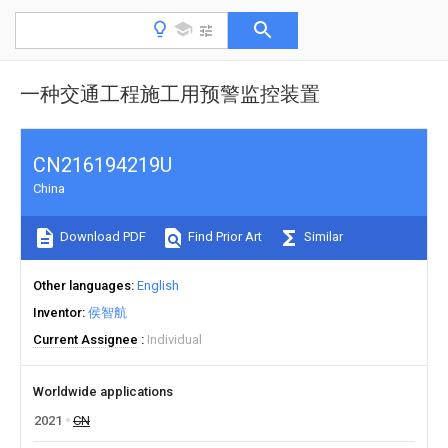
一种交通工程施工用预警监控装置
CN216194219U
China
Download PDF
Find Prior Art
Similar
Other languages
English
Inventor
侯智航
Current Assignee
Individual
Worldwide applications
2021
CN