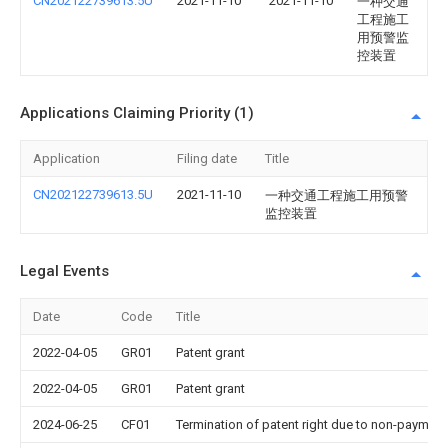
CN202122739613.5U
2021-11-10
2021-11-10
一种交通
工程施工
用预警监
控装置
Applications Claiming Priority (1)
Application
Filing date
Title
CN202122739613.5U
2021-11-10
一种交通工程施工用预警
监控装置
Legal Events
Date
Code
Title
2022-04-05
GR01
Patent grant
2022-04-05
GR01
Patent grant
2024-06-25
CF01
Termination of patent right due to non-payment