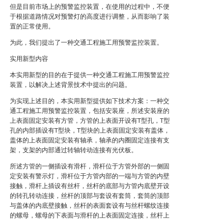
但是目前市场上的预警监控装置，在使用的过程中，不便
于根据道路情况对预警灯的高度进行调整，从而影响了装
置的正常使用。
为此，我们提出了一种交通工程施工用预警监控装置。
实用新型内容
本实用新型的目的在于提供一种交通工程施工用预警监控
装置，以解决上述背景技术中提出的问题。
为实现上述目的，本实用新型提供如下技术方案：一种交
通工程施工用预警监控装置，包括安装座，所述安装座的
上表面固定安装有方管，方管的上表面开设有T型孔，T型
孔的内部插设有T型块，T型块的上表面固定安装有盖体，
盖体的上表面固定安装有轴承，轴承的内圈固定连接有支
架，支架的内部通过转轴转动连接有光伏板。
所述方管的一侧插设有滑杆，滑杆位于方管外部的一侧固
定安装有警示灯，滑杆位于方管内部的一端与方管的内壁
接触，滑杆上插设有丝杆，丝杆的底部与方管内底壁开设
的转孔转动连接，丝杆的顶部与套设有套筒，套筒的顶部
与盖体的内底壁接触，丝杆的表面套设有与丝杆螺纹连接
的螺母，螺母的下表面与滑杆的上表面固定连接，丝杆上