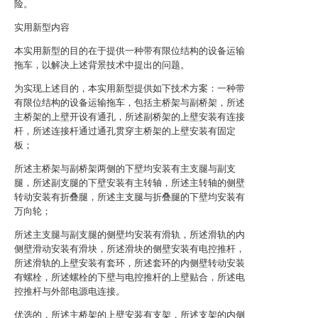
险。
实用新型内容
本实用新型的目的在于提供一种带有限位结构的设备运输
拖车，以解决上述背景技术中提出的问题。
为实现上述目的，本实用新型提供如下技术方案：一种带
有限位结构的设备运输拖车，包括主桥架与副桥架，所述
主桥架的上壁开设有通孔，所述副桥架的上壁安装有连接
杆，所述连接杆通过通孔贯穿主桥架的上壁安装有固定
板；
所述主桥架与副桥架两侧的下壁均安装有主支腿与副支
腿，所述副支腿的下壁安装有主转轴，所述主转轴的侧壁
转动安装有折叠腿，所述主支腿与折叠腿的下壁均安装有
万向轮；
所述主支腿与副支腿的侧壁均安装有滑轨，所述滑轨的内
侧壁滑动安装有滑块，所述滑块的侧壁安装有电控推杆，
所述滑轨的上壁安装有套环，所述套环的内侧壁转动安装
有螺栓，所述螺栓的下壁与电控推杆的上壁贴合，所述电
控推杆与外部电源电连接。
优选的，所述主桥架的上壁安装有支架，所述支架的内侧