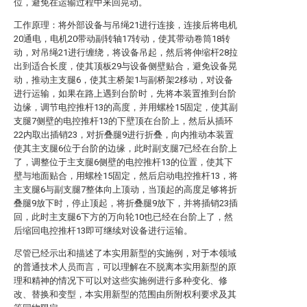
位，避免在运输过程中来回晃动。
工作原理：将外部设备与吊绳21进行连接，连接后将电机
20通电，电机20带动副转轴17转动，使其带动卷筒18转
动，对吊绳21进行缠绕，将设备吊起，然后将伸缩杆28拉
出到适合长度，使其顶板29与设备侧壁贴合，避免设备晃
动，推动主支腿6，使其主桥架1与副桥架2移动，对设备
进行运输，如果在路上遇到台阶时，先将本装置推到台阶
边缘，调节电控推杆13的高度，并用螺栓15固定，使其副
支腿7侧壁的电控推杆13的下壁顶在台阶上，然后从插环
22内取出插销23，对折叠腿9进行折叠，向内推动本装置
使其主支腿6位于台阶的边缘，此时副支腿7已经在台阶上
了，调整位于主支腿6侧壁的电控推杆13的位置，使其下
壁与地面贴合，用螺栓15固定，然后启动电控推杆13，将
主支腿6与副支腿7整体向上顶动，当顶起的高度足够将折
叠腿9放下时，停止顶起，将折叠腿9放下，并将插销23插
回，此时主支腿6下方的万向轮10也已经在台阶上了，然
后缩回电控推杆13即可继续对设备进行运输。
尽管已经示出和描述了本实用新型的实施例，对于本领域
的普通技术人员而言，可以理解在不脱离本实用新型的原
理和精神的情况下可以对这些实施例进行多种变化、修
改、替换和变型，本实用新型的范围由所附权利要求及其