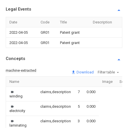
Legal Events
Date
Code
Title
Description
2022-04-05
GR01
Patent grant
2022-04-05
GR01
Patent grant
Concepts
machine-extracted
Download
Filter table
Name
Image
Sect
claims,description
7
0.000
winding
claims,description
5
0.000
electricity
claims,description
3
0.000
laminating