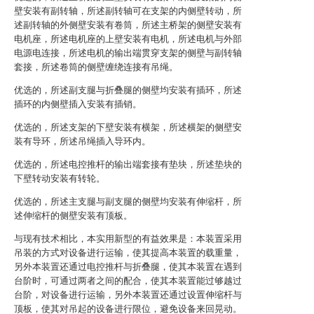
壁安装有副转轴，所述副转轴可在支架的内侧壁转动，所
述副转轴的外侧壁安装有卷筒，所述主桥架的侧壁安装有
电机座，所述电机座的上壁安装有电机，所述电机与外部
电源电连接，所述电机的输出端贯穿支架的侧壁与副转轴
套接，所述卷筒的侧壁缠绕连接有吊绳。
优选的，所述副支腿与折叠腿的侧壁均安装有插环，所述
插环的内侧壁插入安装有插销。
优选的，所述支架的下壁安装有横架，所述横架的侧壁安
装有导环，所述吊绳插入导环内。
优选的，所述电控推杆的输出端套接有垫块，所述垫块的
下壁转动安装有转轮。
优选的，所述主支腿与副支腿的侧壁均安装有伸缩杆，所
述伸缩杆的侧壁安装有顶板。
与现有技术相比，本实用新型的有益效果是：本装置采用
吊装的方式对设备进行运输，使其提高本装置的载重量，
另外本装置还通过电控推杆与折叠腿，使其本装置在遇到
台阶时，可通过两者之间的配合，使其本装置能过够越过
台阶，对设备进行运输，另外本装置还通过设置伸缩杆与
顶板，使其对吊起的设备进行限位，避免设备来回晃动。