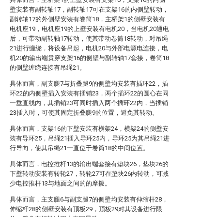
壁安装有副转轴17，副转轴17可在支架16的内侧壁转动，
副转轴17的外侧壁安装有卷筒18，主桥架1的侧壁安装有
电机座19，电机座19的上壁安装有电机20，当电机20通电
后，可带动副转轴17转动，使其带动卷筒18转动，对吊绳
21进行缠绕，将设备吊起，电机20与外部电源电连接，电
机20的输出端贯穿支架16的侧壁与副转轴17套接，卷筒18
的侧壁缠绕连接有吊绳21。
具体而言，副支腿7与折叠腿9的侧壁均安装有插环22，插
环22的内侧壁插入安装有插销23，两个插环22的圆心在同
一垂直线内，其插销23可同时插入两个插环22内，当插销
23插入时，可使其固定折叠腿9的位置，避免其转动。
具体而言，支架16的下壁安装有横架24，横架24的侧壁安
装有导环25，吊绳21插入导环25内，导环25为其吊绳21进
行导向，使其吊绳21一直位于卷筒18的中间位置。
具体而言，电控推杆13的输出端套接有垫块26，垫块26的
下壁转动安装有转轮27，转轮27可在垫块26内转动，可减
少电控推杆13与地面之间的的摩擦。
具体而言，主支腿6与副支腿7的侧壁均安装有伸缩杆28，
伸缩杆28的侧壁安装有顶板29，顶板29对其设备进行限