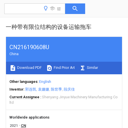
一种带有限位结构的设备运输拖车
CN216190608U
China
Download PDF
Find Prior Art
Similar
Other languages
English
Inventor
郭连凯
袁姗姗
陈世季
段庆佳
Current Assignee
Shenyang Jinyue Machinery Manufacturing Co
ltd
Worldwide applications
2021
CN