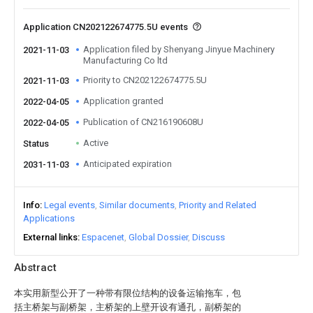
Application CN202122674775.5U events
Application filed by Shenyang Jinyue Machinery
2021-11-03
Manufacturing Co ltd
Priority to CN202122674775.5U
2021-11-03
Application granted
2022-04-05
Publication of CN216190608U
2022-04-05
Active
Status
Anticipated expiration
2031-11-03
Info
Legal events
Similar documents
Priority and Related
Applications
External links
Espacenet
Global Dossier
Discuss
Abstract
本实用新型公开了一种带有限位结构的设备运输拖车，包
括主桥架与副桥架，主桥架的上壁开设有通孔，副桥架的