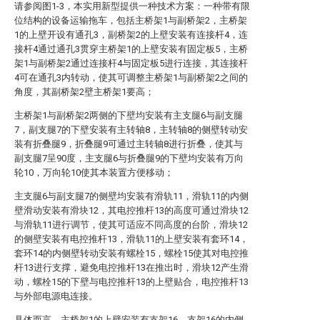
请参阅图1-3，本实用新型提供一种技术方案：一种带有限
位结构的设备运输拖车，包括主桥架1与副桥架2，主桥架
1的上壁开设有通孔3，副桥架2的上壁安装有连接杆4，连
接杆4通过通孔3贯穿主桥架1的上壁安装有固定板5，主桥
架1与副桥架2通过连接杆4与固定板5进行连接，其连接杆
4可在通孔3内转动，使其可调整主桥架1与副桥架2之间的
角度，其副桥架2壁主桥架1要高；
主桥架1与副桥架2两侧的下壁均安装有主支腿6与副支腿
7，副支腿7的下壁安装有主转轴8，主转轴8的侧壁转动安
装有折叠腿9，折叠腿9可通过主转轴8进行折叠，使其与
副支腿7呈90度，主支腿6与折叠腿9的下壁均安装有万向
轮10，万向轮10使其本装置方便移动；
主支腿6与副支腿7的侧壁均安装有滑轨11，滑轨11的内侧
壁滑动安装有滑块12，其电控推杆13的高度可通过滑块12
与滑轨11进行调节，使其可适应不同高度的台阶，滑块12
的侧壁安装有电控推杆13，滑轨11的上壁安装有套环14，
套环14的内侧壁转动安装有螺栓15，螺栓15使其对电控推
杆13进行支撑，避免电控推杆13在推出时，滑块12产生滑
动，螺栓15的下壁与电控推杆13的上壁贴合，电控推杆13
与外部电源电连接。
具体而言，主桥架1的上壁安装有支架16，支架16的内侧