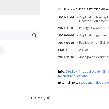
Application CN202122716533.8U e
Application filed by
2021-11-08
Electrical Equipment 
Priority to CN202122
2021-11-08
Application granted
2022-04-05
Publication of CN21
2022-04-05
Active
Status
Anticipated expiratio
2031-11-08
Info
Cited by (1)
Legal events
Simi
Related Applications
External links
Espacenet
Global Do
Claims
(10)