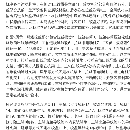
机中各个运动构件，在机架1上设置拉丝部分、绞盘积丝部分和放丝部分。
丝部分从前一生产设备将金属线材拉出后收卷在拉丝卷筒3上，金属线材从
输出后进入绞盘积丝部分；在拉丝部分中设置积丝卷筒19以及保证积丝卷
止状态的限转装置，金属线材经线材引导装置14、绞盘导线轮13后缠绕在
丝卷筒19上；从积丝卷筒19送出的金属线材由放丝部分放出，实现放线功
如图2所示，所述拉丝部分包含拉丝模盒2、拉丝卷筒3、拉丝卷筒压丝轮组
丝卷筒出线导线轮5、主轴进线导线轮6、拉丝用电动机7、主轴8、减速箱
齿轮一10。拉丝模盒2，固定在机架1上，用于安装拉丝模具。拉丝卷筒3
机主轴8左端，随主轴8旋转。拉丝卷筒压丝轮组件4固定在机架1上，通过
动动作。拉丝卷筒出线导线轮5的内部安装轴承，拉丝卷筒出线导线轮的导
支架、螺母等方式固定在机架1上。主轴进线导线轮6内安装轴承，主轴进线
的导轮轴通过支架、螺母等方式固定在机架上。拉丝用电动机7，通过电机
在机架1上，通过皮带等传动方式驱动减速箱9、主轴8转动，并安装有刹车
盘。主轴8是减速箱9输出轴，主轴8左侧中心钻中心深孔，主轴8指定位置
与中心深孔贯通。减速箱9固定在机架1指定位置。限转静齿轮一10，通过
固定在减速箱9箱体。
所述绞盘积丝部分包含绞盘11、主轴出丝导线轮12、绞盘导线轮13、线材
14、限转动齿轮组件15、配重块16、限转静齿轮二17、积丝卷筒轴承座18
筒19、积丝卷筒挡沿20、推丝轮组件21。其中，绞盘11的内孔通过平键与
接，随主轴8旋转。主轴出丝导线轮12内安装轴承，主轴出丝导线轮12的
过支架、螺母等方式固定在绞盘11上。绞盘导线轮13内安装轴承，绞盘导线