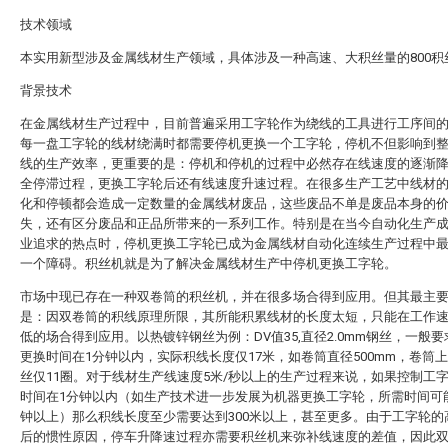
技术领域
本实用新型涉及金属线材生产领域，具体涉及一种高速、大积丝量的800积
背景技术
在金属线材生产过程中，目前普遍采用工字轮作为绕线的工具进行工序间
每一盘工字轮的线材绕满时都需要停机更换一个工字轮，停机不但影响到
线的生产效率，更重要的是：停机和停机的过程中必然存在线速度的逐渐
全停滞过程，更换工字轮后还有线速度升速过程。在很多生产工艺中线材
化和停顿都会造成一定数量的金属线材废品，这些废品不单是废品本身的
失，还有区分废品和正品所带来的一系列工作。特别是在当今自动化生产
业追求的热点时，停机更换工字轮已成为金属线材自动化连续生产过程中
一个障碍。积丝机就是为了解决金属线材生产中停机更换工字轮。
市场中现已存在一种双卷筒的积丝机，并在很多场合得到应用。但其最主
是：因双卷筒的积线原理所限，其所能积累线材的长度太短，只能在工作
低的场合得到应用。以热镀锌钢丝为例：DV值35,直径2.0mm钢丝，一般
更换时间在1分钟以内，实际积线长度仅17米，如卷筒直径500mm，卷筒
丝仅11圈。对于线材生产线速度5米/秒以上的生产过程来说，如果控制工
时间在1分钟以内（如生产技术进一步发展为机器更换工字轮，所需时间可
钟以上）那么积线长度至少需要达到300米以上，甚至更多。由于工字轮的
后的惯性原因，停车升降速过程亦需要积丝机来弥补线速度的差值，因此