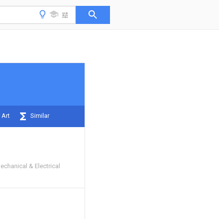
 Art
Similar
chanical & Electrical