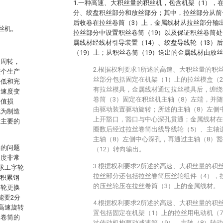
1.一种高速、大积丝量的积丝机，包含机架（1），
分、绞盘积丝部分和放丝部分；其中，拉丝部分从前
后收卷在拉丝卷筒（3）上，金属线材从拉丝部分输
丝机。
拉丝部分中设置积丝卷筒（19）以及保证积丝卷筒
属线材经线材引导装置（14）、绞盘导线轮（13）
（19）上；从积丝卷筒（19）送出的金属线材由放
的周转，
2.根据权利要求1所述的高速、大积丝量的积
整个生产
丝部分包括固定在机架（1）上的拉丝模盒（
降低和完
有拉丝模具，金属线材通过拉丝模具后，缠绕
的速度变
卷筒（3）固定在积丝机主轴（8）左端，并随
价值损
由驱动装置驱动旋转；所述的主轴（8）左侧
成为制造
上开豁口，豁口与中心深孔贯通；金属线材在
最主要的
圈数后经过拉丝卷筒出线导线轮（5）、主轴
主轴（8）左侧中心深孔，再通过主轴（8）
要的问题
（12）转向输出。
速度非常
3.根据权利要求2所述的高速、大积丝量的积
要求工字轮
拉丝部分还包括拉丝卷筒压丝轮组件（4），
上积累钢
的压丝轮压在拉丝卷筒（3）上的金属线材。
字轮更换
能要2分
4.根据权利要求2所述的高速、大积丝量的积
高速旋转
置包括固定在机架（1）上的拉丝用电动机（
双卷筒的
过传动机构驱动减速箱（9）、主轴（8）转动