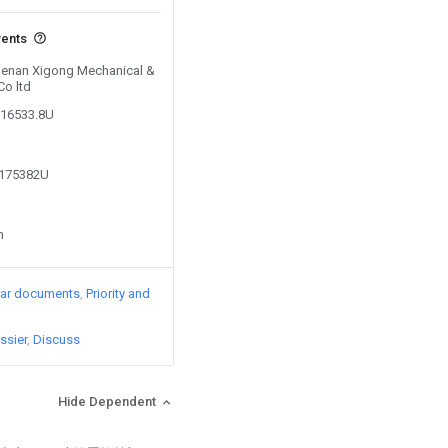
vents
 Henan Xigong Mechanical &
Co ltd
716533.8U
6175382U
n
lar documents
Priority and
ssier
Discuss
Hide Dependent