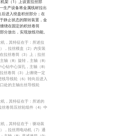
在机架（1）上设置拉丝部
一生产设备将金属线材拉出
出后进入绞盘积丝部分；在
处于静止状态的限转装置，金
后缠绕在固定的积丝卷筒
丝部分放出，实现放线功能。
丝机，其特征在于：所述拉
2），拉丝模盒（2）内安装
在拉丝卷筒（3）上；拉丝
主轴（8）旋转，主轴（8）
中心钻中心深孔，主轴（8）
拉丝卷筒（3）上缠绕一定
进线导线轮（6）转向后进入
豁口处的主轴出丝导线轮
丝机，其特征在于：所述的
拉丝卷筒压丝轮组件（4）中
丝机，其特征在于：驱动装
7），拉丝用电动机（7）通
；主轴（8）是减速箱（9）