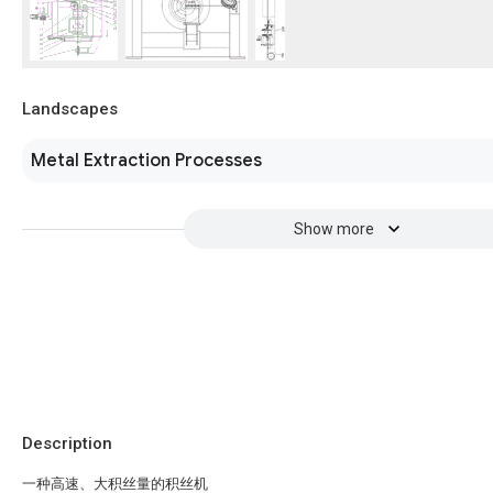
Landscapes
Metal Extraction Processes
Show more
Description
一种高速、大积丝量的积丝机