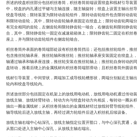
所述的绞盘积丝部分包括积丝卷筒，积丝卷筒前端设置绞盘和线材引导装
中，绞盘的内孔通过平键与主轴连接，随主轴旋转；绞盘上设置主轴出丝
绞盘导线轮；限转装置为限转动齿轮组件，限转动齿轮组件包含限转动齿
和限转动齿轮，其中，限转动齿轮轴承座固定在绞盘上；限转动齿轮两端
有完全相同的齿轮，左侧齿轮和限转静齿轮一啮合，右侧齿轮和限转静齿
合，其中，限转静齿轮一固定在减速箱箱体上；限转静齿轮二固定在积丝
座上，并与限转动齿轮组件右侧齿轮啮合。
积丝卷筒外表面的卷筒端部处设有积丝卷筒挡沿；还包括推丝轮组件，推
包含推丝轮轴承座、推丝轮轴和推丝轮；推丝轮轴承座安装固定在绞盘上
轴通过轴承和轴承座连接，推丝轮安装在推丝轮轴上；推丝轮自身转动的
盘转动，推着后绕上的金属线材向积丝卷筒端部滑动；且积丝卷筒外圆设
线材引导装置，中间管状，两端加工成导线轮槽形状，两端分别贴近主轴
轮内和绞盘导线轮内。
所述放丝部分包括固定在机架上的放线用电动机，放线用电动机通过传动
放线主轴、放线转臂转动，转动方向与绞盘转动方向相反，每转动一圈从
抽出一圈金属线材；从积丝卷筒抽出的金属线材经过放线转臂导线轮组件
轴导线轮后进入放线主轴，再经过调力轮组件后进入积丝机后续设备。
放线主轴右端中心钻深孔，放线主轴指定位置开豁口，与中心深孔贯通，
从豁口处进入主轴中心深孔，从放线主轴右端出。