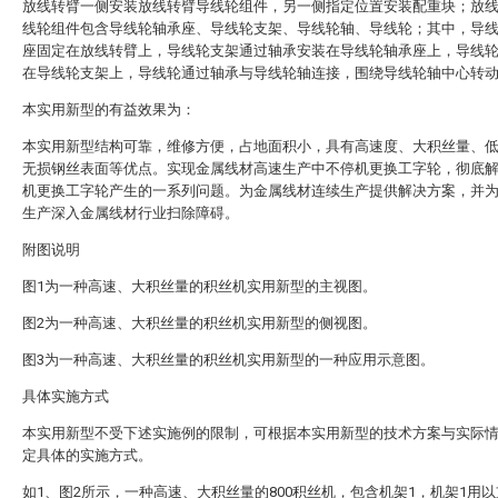
放线转臂一侧安装放线转臂导线轮组件，另一侧指定位置安装配重块；放
线轮组件包含导线轮轴承座、导线轮支架、导线轮轴、导线轮；其中，导
座固定在放线转臂上，导线轮支架通过轴承安装在导线轮轴承座上，导线
在导线轮支架上，导线轮通过轴承与导线轮轴连接，围绕导线轮轴中心转
本实用新型的有益效果为：
本实用新型结构可靠，维修方便，占地面积小，具有高速度、大积丝量、
无损钢丝表面等优点。实现金属线材高速生产中不停机更换工字轮，彻底
机更换工字轮产生的一系列问题。为金属线材连续生产提供解决方案，并
生产深入金属线材行业扫除障碍。
附图说明
图1为一种高速、大积丝量的积丝机实用新型的主视图。
图2为一种高速、大积丝量的积丝机实用新型的侧视图。
图3为一种高速、大积丝量的积丝机实用新型的一种应用示意图。
具体实施方式
本实用新型不受下述实施例的限制，可根据本实用新型的技术方案与实际
定具体的实施方式。
如1、图2所示，一种高速、大积丝量的800积丝机，包含机架1，机架1用