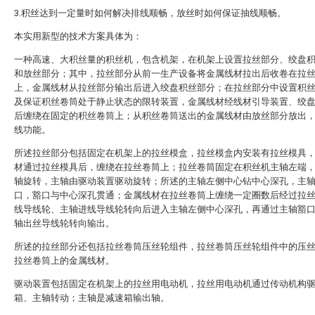
3.积丝达到一定量时如何解决排线顺畅，放丝时如何保证抽线顺畅。
本实用新型的技术方案具体为：
一种高速、大积丝量的积丝机，包含机架，在机架上设置拉丝部分、绞盘
和放丝部分；其中，拉丝部分从前一生产设备将金属线材拉出后收卷在拉
上，金属线材从拉丝部分输出后进入绞盘积丝部分；在拉丝部分中设置积
及保证积丝卷筒处于静止状态的限转装置，金属线材经线材引导装置、绞
后缠绕在固定的积丝卷筒上；从积丝卷筒送出的金属线材由放丝部分放出
线功能。
所述拉丝部分包括固定在机架上的拉丝模盒，拉丝模盒内安装有拉丝模具
材通过拉丝模具后，缠绕在拉丝卷筒上；拉丝卷筒固定在积丝机主轴左端
轴旋转，主轴由驱动装置驱动旋转；所述的主轴左侧中心钻中心深孔，主
口，豁口与中心深孔贯通；金属线材在拉丝卷筒上缠绕一定圈数后经过拉
线导线轮、主轴进线导线轮转向后进入主轴左侧中心深孔，再通过主轴豁
轴出丝导线轮转向输出。
所述的拉丝部分还包括拉丝卷筒压丝轮组件，拉丝卷筒压丝轮组件中的压
拉丝卷筒上的金属线材。
驱动装置包括固定在机架上的拉丝用电动机，拉丝用电动机通过传动机构
箱、主轴转动；主轴是减速箱输出轴。