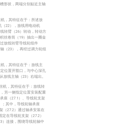
轮槽形状，两端分别贴近主轴
。
丝机，其特征在于：所述放
机（22），放线用电动机
放线转臂（26）转动，转动方
积丝卷筒（19）抽出一圈金
经过放线转臂导线轮组件
主轴（23），再经过调力轮组
丝机，其特征在于：放线主
指定位置开豁口，与中心深孔
从放线主轴（23）右端出。
积丝机，其特征在于：放线转
），另一侧指定位置安装配重
座（27.1）、导线轮支架
.4）；其中，导线轮轴承座
架（27.2）通过轴承安装在
固定在导线轮支架（27.2）
7.3）连接，围绕导线轮轴中