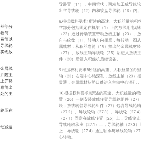
导装置（14），中间管状，两端加工成导线
出丝导线轮（12）内和绞盘导线轮（13）内
8.根据权利要求1所述的高速、大积丝量的积
积丝部分
丝部分包括固定在机架（1）上的放线用电动
丝卷筒
（22）通过传动装置带动放线主轴（23）、
丝卷筒以
向与绞盘（11）转动方向相反，每转动一圈从
盘导线轮
属线材；从积丝卷筒（19）抽出的金属线材
，实现放
（27）、放线主轴导线轮（25）后进入放线
件（28）后进入积丝机后续设备。
，金属线
9.根据权利要求8所述的高速、大积丝量的积
，并随主
轴（23）右端中心钻深孔，放线主轴（23）
轴上开豁
贯通，金属线材从豁口处进入主轴中心深孔，
丝卷筒出
10.根据权利要求8所述的高速、大积丝量的
口处的主
臂（26）一侧安装放线转臂导线轮组件（27
块；放线转臂导线轮组件（27）包含导线轮轴承
丝轮压在
（27.2）、导线轮轴（27.3）、导线轮（27
（27.1）固定在放线转臂（26）上，导线轮支
导线轮轴承座（27.1）上，导线轮轴（27.3）
驱动减速
上，导线轮（27.4）通过轴承与导线轮轴（2
心转动。