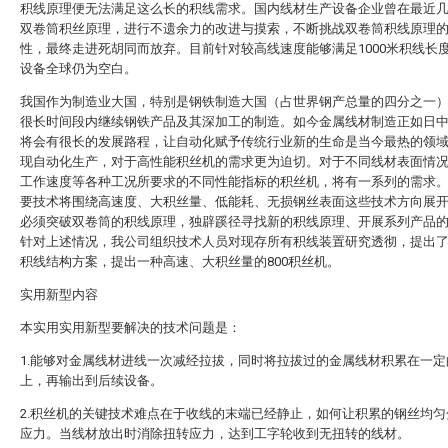
积线原理便无法满足这么长的积线需求。国内线材生产设备企业曾在最近
双卷筒积丝原理，进行不遗余力的改进与摸索，不断挑战双卷筒积线原理
性，最终走进死胡同而放弃。目前针对较高线速度能够满足1000米积线长
设备全球仍为空白。
我国作为制造业大国，特别是钢铁制造大国（占世界钢产总量的四分之一
很长时间段内继续钢铁产品及其深加工的制造。如今金属线材制造正如日
将会有很长的发展路程，让自动化赋予传统行业新的生命是当今最热的领
现自动化生产，对于高性能积丝机的需求更为迫切。对于不同线材表面情
工作速度等各种工况所要求的不同性能指标的积丝机，将有一系列的需求
要技术将围绕高速度、大积丝量、低能耗、无损钢丝表面这些技术方向展
必须突破双卷筒的积线原理，独辟蹊径寻找新的积线原理、开展系列产品
针对上述情况，我公司组织技术人员对现存所有积线装置研究透彻，提出
积线结构方案，提出一种高速、大积丝量的800积丝机。
实用新型内容
本实用实用新型要解决的技术问题是：
1.能够对金属线材进线一次减经拉拔，同时将拉拔过的金属线材积累在一定
上，再输出到后续设备。
2.积丝机的关键技术难点在于收线的末端已经静止，如何让积累的钢丝均匀
应力。当线材放出时消除扭转应力，达到工字轮收到无扭转的线材。