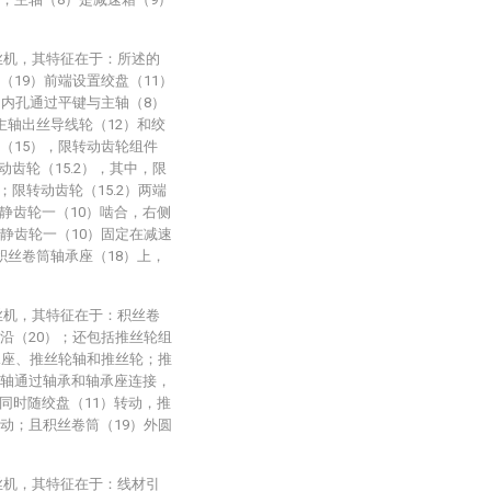
丝机，其特征在于：所述的
（19）前端设置绞盘（11）
的内孔通过平键与主轴（8）
主轴出丝导线轮（12）和绞
（15），限转动齿轮组件
动齿轮（15.2），其中，限
；限转动齿轮（15.2）两端
静齿轮一（10）啮合，右侧
静齿轮一（10）固定在减速
积丝卷筒轴承座（18）上，
丝机，其特征在于：积丝卷
沿（20）；还包括推丝轮组
承座、推丝轮轴和推丝轮；推
轮轴通过轴承和轴承座连接，
同时随绞盘（11）转动，推
动；且积丝卷筒（19）外圆
丝机，其特征在于：线材引