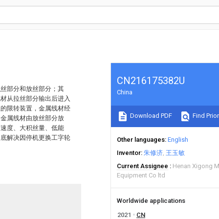
CN216175382U
积丝部分和放丝部分；其
China
线材从拉丝部分输出后进入
态的限转装置，金属线材经
Download PDF
Find Prior
的金属线材由放丝部分放
高速度、大积丝量、低能
彻底解决因停机更换工字轮
Other languages
English
Inventor
朱修济
王玉敏
Current Assignee
Henan Xigong Me
Equipment Co ltd
Worldwide applications
2021
CN