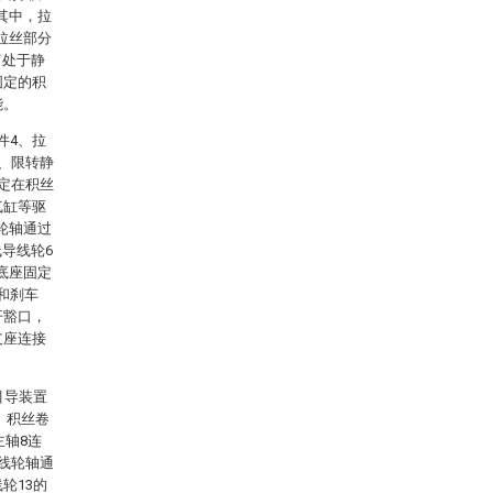
其中，拉
拉丝部分
筒处于静
固定的积
能。
件4、拉
9、限转静
固定在积丝
气缸等驱
轮轴通过
导线轮6
底座固定
和刹车
开豁口，
支座连接
引导装置
、积丝卷
主轴8连
导线轮轴通
轮13的