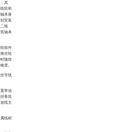
置；其
导线轮和
轮轴承座
分别安装
轮二啮
卷筒轴承
丝轮组件
，推丝轮
同时随绞
有锥度。
出丝导线
装置带动
积丝卷筒
、放线主
金属线材