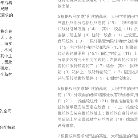
几年沿着
输出轴。
的局限
度需求的
5.根据权利要求1所述的高速、大积丝量的积
绞盘积丝部分包括积丝卷筒（19），积丝卷筒
和线材引导装置（14）；其中，绞盘（11）
）将会在
连接，随主轴（8）旋转；绞盘（11）上设置
中天，还
盘导线轮（13）；限转装置为限转动齿轮组件
域。而实
（15）包含限转动齿轮轴承座（15.1）和限转
况、不同
转动齿轮轴承座（15.1）固定在绞盘（11）上
。其中主
分别安装有完全相同的齿轮，左侧齿轮和限转
开，因此
齿轮和限转静齿轮二（17）啮合，其中，限转
的研发。
箱（9）箱体上；限转静齿轮二（17）固定在
了全新的
并与限转动齿轮组件（15）右侧齿轮啮合。
6.根据权利要求5所述的高速、大积丝量的积
筒（19）外表面的卷筒端部处设有积丝卷筒挡
件（21），推丝轮组件（21）包含推丝轮轴
丝轮轴承座安装固定在绞盘（11）上，推丝
的空间
推丝轮安装在推丝轮轴上；推丝轮自身转动的
着后绕上的金属线材向积丝卷筒（19）端部滑
设有锥度。
分配扭转
7.根据权利要求5所述的高速、大积丝量的积