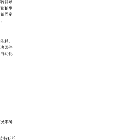
线转臂导
线轮轴承
轮轴固定
动。
低能耗、
解决因停
为自动化
情况来确
以支持积丝